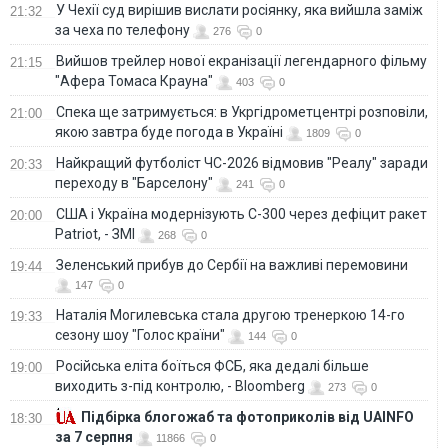
У Чехії суд вирішив вислати росіянку, яка вийшла заміж
21:32
за чеха по телефону
276
0
Вийшов трейлер нової екранізації легендарного фільму
21:15
"Афера Томаса Крауна"
403
0
Спека ще затримується: в Укргідрометцентрі розповіли,
21:00
якою завтра буде погода в Україні
1809
0
Найкращий футболіст ЧС-2026 відмовив "Реалу" заради
20:33
переходу в "Барселону"
241
0
США і Україна модернізують С-300 через дефіцит ракет
20:00
Patriot, - ЗМІ
268
0
Зеленський прибув до Сербії на важливі перемовини
19:44
147
0
Наталія Могилевська стала другою тренеркою 14-го
19:33
сезону шоу "Голос країни"
144
0
Російська еліта боїться ФСБ, яка дедалі більше
19:00
виходить з-під контролю, - Bloomberg
273
0
Підбірка блогожаб та фотоприколів від UAINFO
18:30
за 7 серпня
11866
0