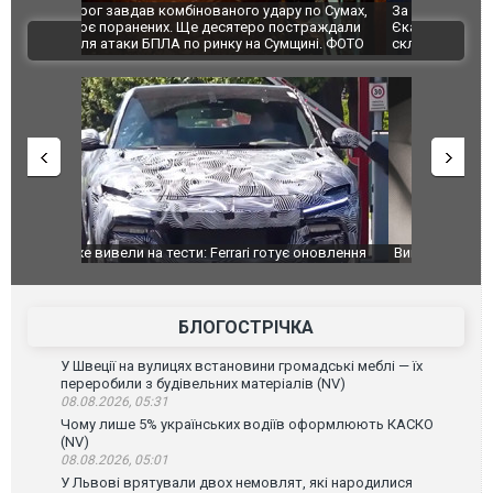
по Сумах,
За 2000 кілометрів від кордону з Україною: в
"Мої іграш
траждали
Єкатеринбурзі після атаки дронів загорівся
суперкарів
ВІДЕО
ині. ФОТО
склад Wildberries. ФОТО. ВІДЕО
оновлення
Вийшов трейлер нової екранізації легендарного
Зеленський
фільму "Афера Томаса Крауна"
перемовин
БЛОГОСТРІЧКА
У Швеції на вулицях встановини громадські меблі — їх
переробили з будівельних матеріалів (NV)
08.08.2026, 05:31
Чому лише 5% українських водіїв оформлюють КАСКО
(NV)
08.08.2026, 05:01
У Львові врятували двох немовлят, які народилися