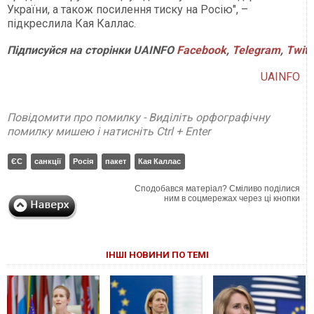
України, а також посилення тиску на Росію", –
підкреслила Кая Каллас.
Підписуйся
на
сторінки
UAINFO
Facebook
,
Telegram
,
Twitt
UAINFO
Повідомити про помилку - Виділіть орфографічну
помилку мишею і натисніть Ctrl + Enter
ЄС
санкції
Росія
пакет
Кая Каллас
Сподобався матеріал? Сміливо поділися
ним в соцмережах через ці кнопки
ІНШІ НОВИНИ ПО ТЕМІ