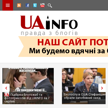
Експослу в США Стефанішині
Підбірка блогожаб та
обрали запобіжний захід
фотоприколів від UAINFO за 7
серпня