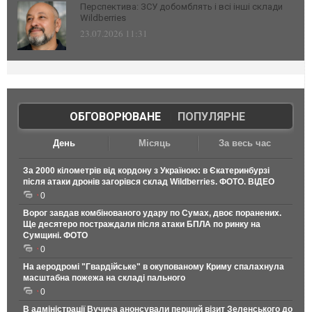
Перспектива: ЗСУ добомблять і всі інші склади
Wildberries
23.07.2026 11:31
ОБГОВОРЮВАНЕ
|
ПОПУЛЯРНЕ
День
Місяць
За весь час
За 2000 кілометрів від кордону з Україною: в Єкатеринбурзі
після атаки дронів загорівся склад Wildberries. ФОТО. ВІДЕО
0
Ворог завдав комбінованого удару по Сумах, двоє поранених.
Ще десятеро постраждали після атаки БПЛА по ринку на
Сумщині. ФОТО
0
На аеродромі "Гвардійське" в окупованому Криму спалахнула
масштабна пожежа на складі пального
0
В адміністрації Вучича анонсували перший візит Зеленського до