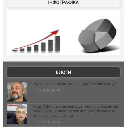
ІНФОГРАФІКА
БЛОГИ
Надія лише на культ жінки в українській культурі
06.08.2026 08:49
Чому США не готові передати Україні ліцензію на
виробництво ракет Patriot: політика, безпека та
можливі альтернативи
03.08.2026 20:24