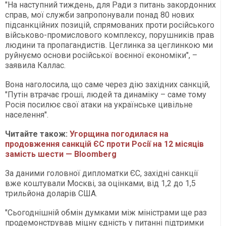
"На наступний тиждень, для Ради з питань закордонних
справ, мої служби запропонували понад 80 нових
підсанкційних позицій, спрямованих проти російського
військово-промислового комплексу, порушників прав
людини та пропагандистів. Цеглинка за цеглинкою ми
руйнуємо основи російської воєнної економіки", –
заявила Каллас.
Вона наголосила, що саме через дію західних санкцій,
"Путін втрачає гроші, людей та динаміку – саме тому
Росія посилює свої атаки на українське цивільне
населення".
Читайте також:
Угорщина погодилася на
продовження санкцій ЄС проти Росії на 12 місяців
замість шести — Bloomberg
За даними головної дипломатки ЄС, західні санкції
вже коштували Москві, за оцінками, від 1,2 до 1,5
трильйона доларів США.
"Сьогоднішній обмін думками між міністрами ще раз
продемонстрував міцну єдність у питанні підтримки