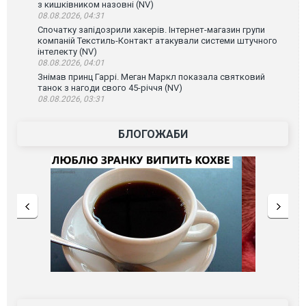
з кишківником назовні (NV)
08.08.2026, 04:31
Спочатку запідозрили хакерів. Інтернет-магазин групи
компаній Текстиль-Контакт атакували системи штучного
інтелекту (NV)
08.08.2026, 04:01
Знімав принц Гаррі. Меган Маркл показала святковий
танок з нагоди свого 45-річчя (NV)
08.08.2026, 03:31
БЛОГОЖАБИ