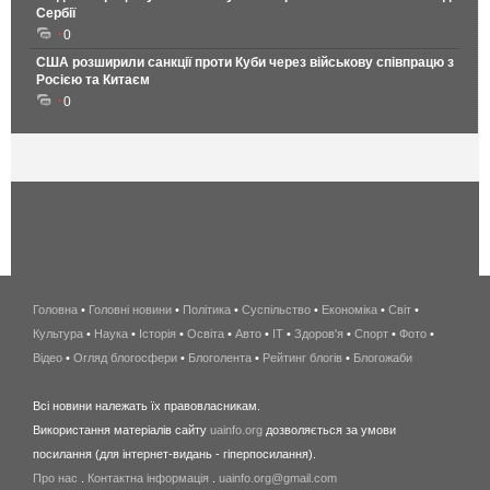
Сербії
0
США розширили санкції проти Куби через військову співпрацю з
Росією та Китаєм
0
Головна
•
Головні новини
•
Політика
•
Суспільство
•
Економіка
беспроводной
•
Світ
•
Культура
•
Наука
•
Історія
•
Освіта
•
Авто
•
IT
•
Здоров'я
интернет
•
Спорт
•
Фото
•
Відео
•
Огляд блогосфери
•
Блоголента
•
Рейтинг блогів
киев
•
Блогожаби
и
Всі новини належать їх правовласникам.
область
Використання матеріалів сайту
uainfo.org
дозволяється за умови
wimax
посилання (для інтернет-видань - гіперпосилання).
интернет
Про нас
.
Контактна інформація
.
uainfo.org@gmail.com
в