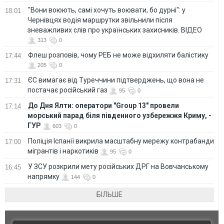
"Вони воюють, самі хочуть воювати, бо дурні": у
18:01
Чернівцях водія маршрутки звільнили після
зневажливих слів про українських захисників. ВІДЕО
313
0
Флеш розповів, чому РЕБ не може відхиляти балістику
17:44
205
0
ЄС вимагає від Туреччини підтверджень, що вона не
17:31
постачає російський газ
95
0
До Дня Ялти: оператори "Group 13" провели
17:14
морський парад біля південного узбережжя Криму, -
ГУР
603
0
Поліція Іспанії викрила масштабну мережу контрабанди
17:00
мігрантів і наркотиків
95
0
У ЗСУ розкрили мету російських ДРГ на Вовчанському
16:45
напрямку
144
0
БІЛЬШЕ