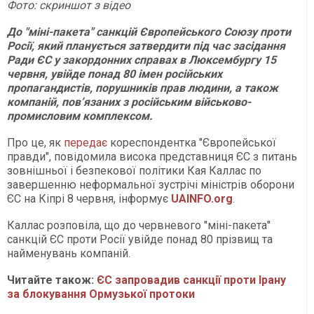
Фото: скр
и
ншот
з відео
До "міні-пакета" санкцій Європейського Союзу проти
Росії, який планується затвердити під час засідання
Ради ЄС у закордонних справах в Люксембургу 15
червня, увійде понад 80 імен російських
пропагандистів, порушників прав людини, а також
компаній, повʼязаних з російським військово-
промисловим комплексом.
Про це, як
передає
кореспондентка "Європейської
правди", повідомила висока представниця ЄС з питань
зовнішньої і безпекової політики Кая Каллас по
завершенню неформальної зустрічі міністрів оборони
ЄС на Кіпрі 8 червня, інформує
UAINFO.org
.
Каллас розповіла, що до червневого "міні-пакета"
санкцій ЄС проти Росії увійде понад 80 прізвищ та
найменувань компаній.
Читайте також:
ЄС запровадив санкції проти Ірану
за блокування Ормузької протоки