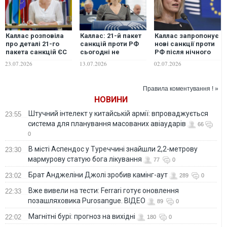
Каллас розповіла
Каллас: 21-й пакет
Каллас запропонує
про деталі 21-го
санкцій проти РФ
нові санкції проти
пакета санкцій ЄС
сьогодні не
РФ після нічного
проти Росії
затвердять, але є
удару по Києву
23.07.2026
13.07.2026
02.07.2026
альтернатива
Правила коментування ! »
НОВИНИ
Штучний інтелект у китайській армії: впроваджується
23:55
система для планування масованих авіаударів
66
0
В місті Аспендос у Туреччині знайшли 2,2-метрову
23:30
мармурову статую бога лікування
77
0
Брат Анджеліни Джолі зробив камінг-аут
23:02
289
0
Вже вивели на тести: Ferrari готує оновлення
22:33
позашляховика Purosangue. ВІДЕО
89
0
Магнітні бурі: прогноз на вихідні
22:02
180
0