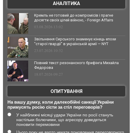
АНАЛІТИКА
Кремль не готовий до компромісів і прагне
досягти своїх цілей війною, - Foreign Affairs
03.08.2026 13:02
Звільнення Сирського знаменує кінець епохи
"старої гвардії" в українській армії — NYT
23.07.2026 10:32
Повний текст резонансного брифінга Михайла
Федорова
18.07.2026 09:27
ОПИТУВАННЯ
На вашу думку, коли далекобійні санкції України
примусять росію сісти за стіл переговорів?
У найближчі місяці удари України по росії стануть
настільки болючими, що агресору доведеться
поновити перемовини
Цього року не варто чекати поновлення переговорного