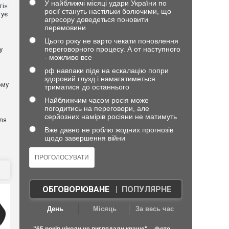
У найближчі місяці удари України по
і»:
росії стануть настільки болючими, що
тує
агресору доведеться поновити
перемовини
Цього року не варто чекати поновлення
переговорного процесу. А от наступного
у
- можливо все
рф навпаки піде на ескалацію попри
здоровий глузд і намагатиметься
ому
триматися до останнього
Найближчим часом росія може
погодитись на переговори, але
серйозних намірів росіяни не матимуть
ля
Вже давно не роблю жодних прогнозів
щодо завершення війни
ОБГОВОРЮВАНЕ
|
ПОПУЛЯРНЕ
День
Місяць
За весь час