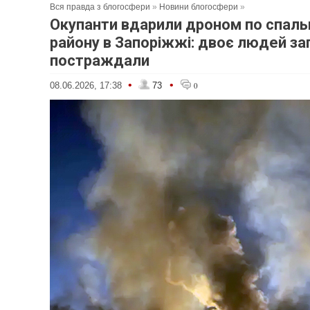
Вся правда з блогосфери
»
Новини блогосфери
»
Окупанти вдарили дроном по спал
району в Запоріжжі: двоє людей за
постраждали
•
•
08.06.2026, 17:38
73
0