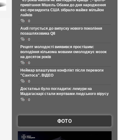
"65 років ніколи не виглядали краще", - фото-
привітання Мішель Обами до дня народження
екс-президента США зібрало майже мільйон
лайків
0
Audi готується до випуску нового покоління
позашляховика Q8
0
Рецепт молодості виявився простішим:
володіння кількома мовами омолоджує мозок
на десяток років
0
Неймар влаштував конфлікт після перемоги
"Сантоса". ВІДЕО
0
Достатньо було погладити: лемури на
Мадагаскарі стали жертвами людського вірусу
0
ФОТО