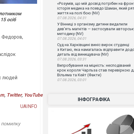
«Розумів, що мій досвід потрібен на фронт
історія медика на псевдо Шаман, який ря
ілотником
життя на полі бою (NV)
07.08.2026, 04:31
15 осіб
У Вінниці з організму дитини видалили
дев’ять магнітів — застосували авторськ
методику (NV)
н Федоров,
07.08.2026, 04:01
Суд на Харківщині виніс вирок студенці
з Китаю, яка намагалась відправити дод
аслідок
деталь від винищувача (NV)
07.08.2026, 03:31
Випробування на міцність: несподіваний
крок короля Чарльза став перевіркою д
Вільяма та Кейт (Факти)
оє людей
07.08.2026, 03:01
am
,
Twitter
,
YouTube
ІНФОГРАФІКА
UAINFO
у помилку