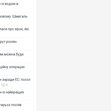
 із водою в
-новому: Шмигаль
ся про зірок, які
рут росіян
рям можна буде
ційну операцію
и заради ЄС: посол
0
н із найкращих
тирьох послів