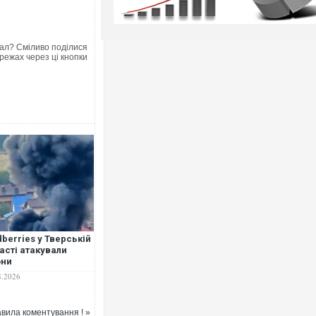
ал? Сміливо поділися
режах через ці кнопки
dberries у Тверській
асті атакували
они
8.2026
вила коментування ! »