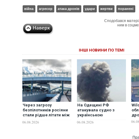
війна
агресор
атака дронів
удари
жертви
поранені
Сподобався матері
ним в соцме
ІНШІ НОВИНИ ПО ТЕМІ
Через загрозу
На Одещині РФ
Wil
безпілотників росіяни
атакувала судно з
обл
стали рідше літати між
українською
др
Москвою та
пшеницею: один
06.0
06.08.2026
06.08.2026
Петербургом і частіше
загиблий, троє
обирати поїзди — ЗМІ
постраждалих
Пра