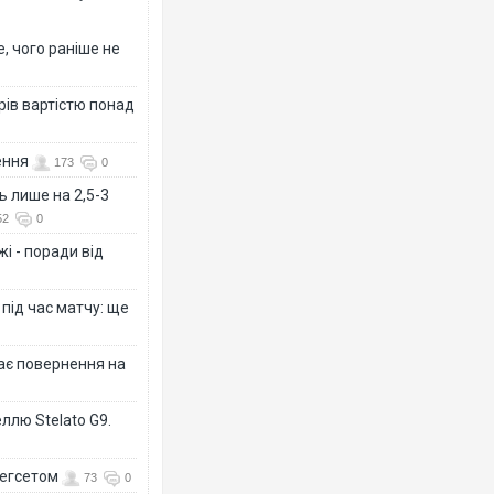
, чого раніше не
рів вартістю понад
Росія 
ення
торгове
173
0
ФОТО
ь лише на 2,5-3
52
0
і - поради від
 під час матчу: ще
дає повернення на
ллю Stelato G9.
Топпос
підозр
Гегсетом
73
0