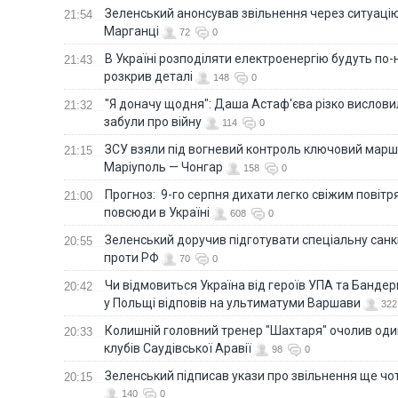
Зеленський анонсував звільнення через ситуацію
21:54
Марганці
72
0
В Україні розподіляти електроенергію будуть по
21:43
розкрив деталі
148
0
"Я доначу щодня": Даша Астаф'єва різко висловила
21:32
забули про війну
114
0
ЗСУ взяли під вогневий контроль ключовий марш
21:15
Маріуполь — Чонгар
158
0
Прогноз: 9-го серпня дихати легко свіжим повіт
21:00
повсюди в Україні
608
0
Зеленський доручив підготувати спеціальну санк
20:55
проти РФ
70
0
Чи відмовиться Україна від героїв УПА та Бандер
20:42
у Польщі відповів на ультиматуми Варшави
322
Колишній головний тренер "Шахтаря" очолив оди
20:33
клубів Саудівської Аравії
98
0
Зеленський підписав укази про звільнення ще чо
20:15
140
0