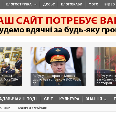
БЛОГОСТРІЧКА
ДОСЬЄ
БЛОГОЖАБИ
ФОТО
ВІДЕО
 Україні
Вибух у ресторані в Москві:
Вибух у Мос
ot, бо у США
ціллю був головком ВКС Росії,
загиблими: 
пр...
ресторан...
АДЗВИЧАЙНІ ПОДІЇ
СВІТ
КУЛЬТУРА
ЗНАННЯ
ТАРИФИ
ПОДВИГИ УКРАЇНЦІВ