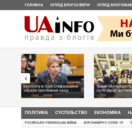
ГОЛОВНА
ОГЛЯД БЛОГОСФЕРИ
ОГЛЯД БЛОГОЖАБ
Експослу в США Стефанішиній
Трамп не передасть
обрали запобіжний захід
сотні ракет до Patri
...
ПОЛІТИКА
СУСПІЛЬСТВО
ЕКОНОМІКА
Н
РОСІЙСЬКО-УКРАЇНСЬКА ВІЙНА
КОРОНАВІРУС COVID-19