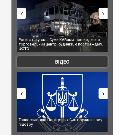
атакувала Суми КАБами: пошкоджено
Українські надзвичайники врят
льний центр, будинки, є постраждалі.
під час ліквідації масштабної л
Франції
ВІДЕО
адовцю Повітряних Сил вручили нову
Сили оборони уразили Яросла
у
губернатор регіону заявив пр
атаку. ВІДЕО