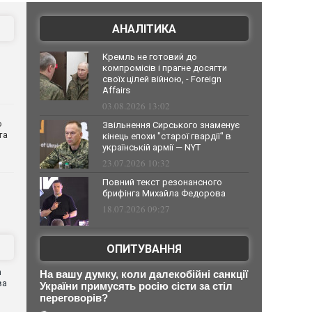
АНАЛІТИКА
Кремль не готовий до
компромісів і прагне досягти
своїх цілей війною, - Foreign
Affairs
03.08.2026 13:02
о
Звільнення Сирського знаменує
та
кінець епохи "старої гвардії" в
українській армії — NYT
23.07.2026 10:32
Повний текст резонансного
брифінга Михайла Федорова
18.07.2026 09:27
ОПИТУВАННЯ
n
На вашу думку, коли далекобійні санкції
ва
України примусять росію сісти за стіл
переговорів?