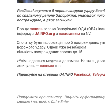
Російські окупанти 8 червня завдали удару безп
по спальному району Запоріжжя, унаслідок чого 
постраждало, а двоє загинули.
Про це
заявив
голова Запорізької ОДА (ОВА) Іва
інформує
UAINFO
.org
з
посиланням
на NV.
Спочатку була інформація про 5 постраждалих ун
ворожого удару. Однак уже незабаром
кількість постраждалих зросла до 15.
«Усім надається медична допомога. На жаль, дв
загинули», —
написав
він.
Підписуйся
на
сторінки
UAINFO
Facebook
,
Telegr
Повідомити про помилку - Виділіть орфографічн
мишею і натисніть Ctrl + Enter