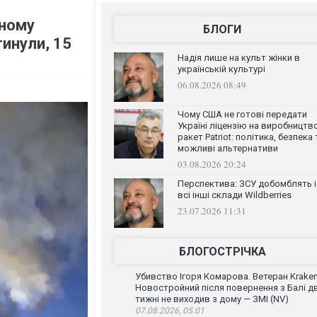
ьному
БЛОГИ
гинули, 15
Надія лише на культ жінки в
українській культурі
06.08.2026 08:49
Чому США не готові передати
Україні ліцензію на виробництв
ракет Patriot: політика, безпека 
можливі альтернативи
03.08.2026 20:24
Перспектива: ЗСУ добомблять і
всі інші склади Wildberries
23.07.2026 11:31
БЛОГОСТРІЧКА
Убивство Ігоря Комарова. Ветеран Krake
Новостройний після повернення з Балі д
тижні не виходив з дому — ЗМІ (NV)
07.08.2026, 05:01