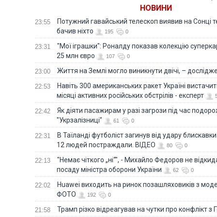
НОВИНИ
Потужний гавайський телескоп виявив на Сонці те
23:55
бачив ніхто
195
0
"Мої іграшки": Роналду показав колекцію суперка
23:31
25 млн євро
107
0
Життя на Землі могло виникнути двічі, – дослідж
23:00
Навіть 300 американських ракет Україні вистачит
22:53
місяці активних російських обстрілів - експерт
Як діяти пасажирам у разі загрози під час подорож
22:42
"Укрзалізниці"
61
0
В Таїланді футболіст загинув від удару блискавки
22:31
12 людей постраждали. ВІДЕО
80
0
"Немає чіткого „ні“", - Михайло Федоров не відки
22:13
посаду міністра оборони України
62
0
Huawei виходить на ринок позашляховиків з моде
22:02
ФОТО
192
0
Трамп різко відреагував на чутки про конфлікт з 
21:58