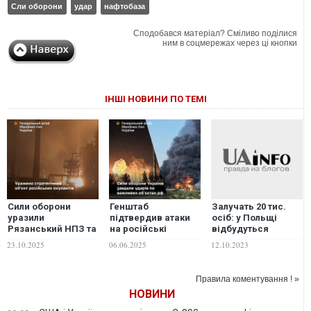
Сли оборони
удар
нафтобаза
Сподобався матеріал? Сміливо поділися
ним в соцмережах через ці кнопки
ІНШІ НОВИНИ ПО ТЕМІ
Сили оборони
Генштаб
Залучать 20 тис.
уразили
підтвердив атаки
осіб: у Польщі
Рязанський НПЗ та
на російські
відбудуться
склад боєприпасів
аеродроми
найбільші
23.10.2025
06.06.2025
12.10.2023
у Бєлгородській
сухопутні навчання
області, – Генштаб
країн НАТО
ЗСУ
Правила коментування ! »
НОВИНИ