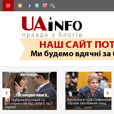
Експослу в США Стефанішині
Підбірка блогожаб та
обрали запобіжний захід
фотоприколів від UAINFO за 7
серпня