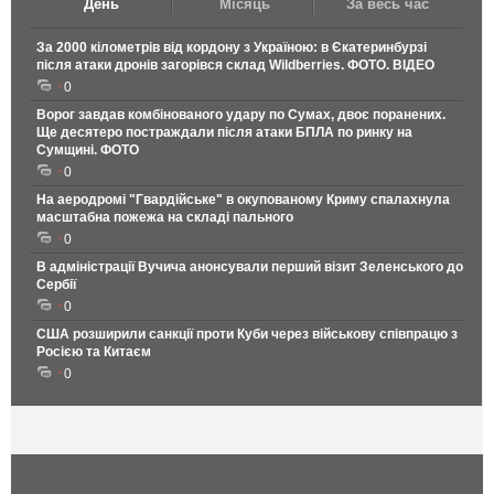
День
Місяць
За весь час
За 2000 кілометрів від кордону з Україною: в Єкатеринбурзі
після атаки дронів загорівся склад Wildberries. ФОТО. ВІДЕО
0
Ворог завдав комбінованого удару по Сумах, двоє поранених.
Ще десятеро постраждали після атаки БПЛА по ринку на
Сумщині. ФОТО
0
На аеродромі "Гвардійське" в окупованому Криму спалахнула
масштабна пожежа на складі пального
0
В адміністрації Вучича анонсували перший візит Зеленського до
Сербії
0
США розширили санкції проти Куби через військову співпрацю з
Росією та Китаєм
0