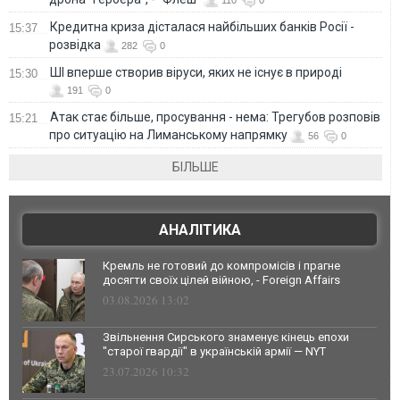
110
0
Кредитна криза дісталася найбільших банків Росії -
15:37
розвідка
282
0
ШІ вперше створив віруси, яких не існує в природі
15:30
191
0
Атак стає більше, просування - нема: Трегубов розповів
15:21
про ситуацію на Лиманському напрямку
56
0
БІЛЬШЕ
АНАЛІТИКА
Кремль не готовий до компромісів і прагне
досягти своїх цілей війною, - Foreign Affairs
03.08.2026 13:02
Звільнення Сирського знаменує кінець епохи
"старої гвардії" в українській армії — NYT
23.07.2026 10:32