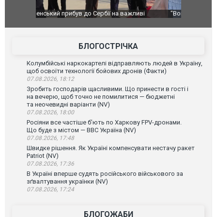
ливі
"Вони воюють, самі хочуть воювати, бо дурні": у
В окупован
Чернівцях водія маршрутки звільнили після
порт: над 
зневажливих слів про українських захисників.
ВІДЕО
ВІДЕО
БЛОГОСТРІЧКА
Колумбійські наркокартелі відправляють людей в Україну,
щоб освоїти технології бойових дронів (Факти)
07.08.2026, 18:12
Зробить господарів щасливими. Що принести в гості і
на вечерю, щоб точно не помилитися — бюджетні
та неочевидні варіанти (NV)
07.08.2026, 18:00
Росіяни все частіше бʼють по Харкову FPV-дронами.
Що буде з містом — ВВС Україна (NV)
07.08.2026, 17:48
Швидке рішення. Як Україні компенсувати нестачу ракет
Patriot (NV)
07.08.2026, 17:36
В Україні вперше судять російського військового за
зґвалтування українки (NV)
07.08.2026, 17:24
БЛОГОЖАБИ