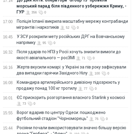
До Дня Ялти: оператори "Group 13" провели
17:14
морський парад біля південного узбережжя Криму, -
ГУР
356
0
Поліція Іспанії викрила масштабну мережу контрабанди
17:00
мігрантів і наркотиків
52
0
У ЗСУ розкрили мету російських ДРГ на Вовчанському
16:45
напрямку
95
0
Після ударів по НПЗ у Росії хочуть знизити вимоги до
16:32
якості авіапального — росЗМІ
71
0
Жертв вкусили комарі: у Україні за пів року зафіксували
16:16
два випадки гарячки Західного Нілу
100
0
Командира артилерійського дивізіону підозрюють у
16:08
продажу понад 100 кг тротилу
77
0
ЄС прискорить розгортання власного Starlink у космосі
16:01
73
0
Ворог вдарив по центру Одеси: пошкоджено
15:55
футбольний стадіон "Чорноморець"
76
0
Росіяни почали використовувати значно більшу версію
15:44
дрона "Гербера", - "Флеш"