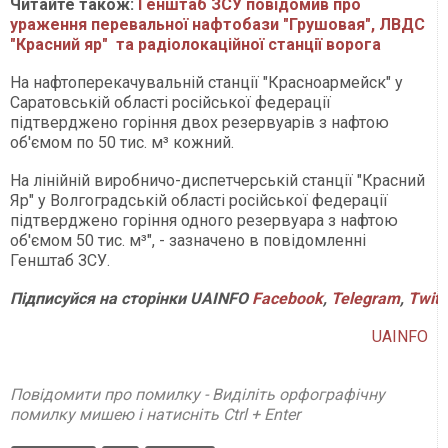
Читайте також:
Генштаб ЗСУ повідомив про
ураження перевальної нафтобази "Грушовая", ЛВДС
"Красний яр" та радіолокаційної станції ворога
На нафтоперекачувальній станції "Красноармейск" у
Саратовській області російської федерації
підтверджено горіння двох резервуарів з нафтою
об'ємом по 50 тис. м³ кожний.
На лінійній виробничо-диспетчерській станції "Красний
Яр" у Волгоградській області російської федерації
підтверджено горіння одного резервуара з нафтою
об'ємом 50 тис. м³", - зазначено в повідомленні
Генштаб ЗСУ.
Підписуйся
на
сторінки
UAINFO
Facebook
,
Telegram
,
Twitt
UAINFO
Повідомити про помилку - Виділіть орфографічну
помилку мишею і натисніть Ctrl + Enter