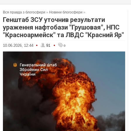
Вся правда з блогосфери
»
Новини блогосфери
»
Генштаб ЗСУ уточнив результати
ураження нафтобази "Грушовая", НПС
"Красноармейск" та ЛВДС "Красний Яр"
•
•
10.06.2026, 12:44
91
0