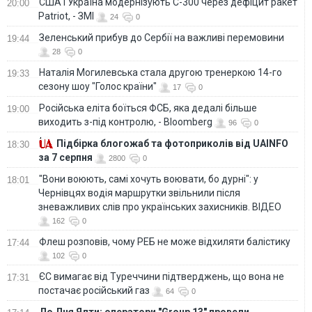
США і Україна модернізують С-300 через дефіцит ракет
20:00
Patriot, - ЗМІ
24
0
Зеленський прибув до Сербії на важливі перемовини
19:44
28
0
Наталія Могилевська стала другою тренеркою 14-го
19:33
сезону шоу "Голос країни"
17
0
Російська еліта боїться ФСБ, яка дедалі більше
19:00
виходить з-під контролю, - Bloomberg
96
0
Підбірка блогожаб та фотоприколів від UAINFO
18:30
за 7 серпня
2800
0
"Вони воюють, самі хочуть воювати, бо дурні": у
18:01
Чернівцях водія маршрутки звільнили після
зневажливих слів про українських захисників. ВІДЕО
162
0
Флеш розповів, чому РЕБ не може відхиляти балістику
17:44
102
0
ЄС вимагає від Туреччини підтверджень, що вона не
17:31
постачає російський газ
64
0