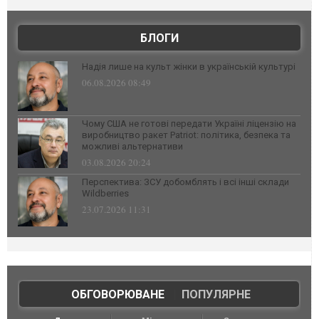
БЛОГИ
Надія лише на культ жінки в українській культурі
06.08.2026 08:49
Чому США не готові передати Україні ліцензію на
виробництво ракет Patriot: політика, безпека та
можливі альтернативи
03.08.2026 20:24
Перспектива: ЗСУ добомблять і всі інші склади
Wildberries
23.07.2026 11:31
ОБГОВОРЮВАНЕ
|
ПОПУЛЯРНЕ