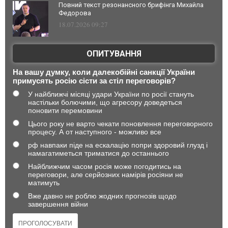
Повний текст резонансного брифінга Михайла
Федорова
18.07.2026 09:27
ОПИТУВАННЯ
На вашу думку, коли далекобійні санкції України
примусять росію сісти за стіл переговорів?
У найближчі місяці удари України по росії стануть
настільки болючими, що агресору доведеться
поновити перемовини
Цього року не варто чекати поновлення переговорного
процесу. А от наступного - можливо все
рф навпаки піде на ескалацію попри здоровий глузд і
намагатиметься триматися до останнього
Найближчим часом росія може погодитись на
переговори, але серйозних намірів росіяни не
матимуть
Вже давно не роблю жодних прогнозів щодо
завершення війни