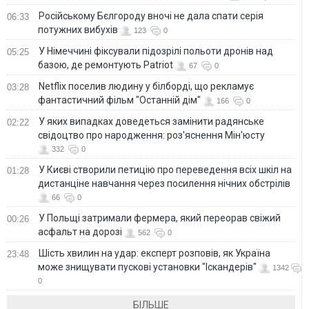
Російському Бєлгороду вночі не дала спати серія
06:33
потужних вибухів
123
0
У Німеччині фіксували підозрілі польоти дронів над
05:25
базою, де ремонтують Patriot
67
0
Netflix поселив людину у білборді, що рекламує
03:28
фантастичний фільм "Останній дім"
166
0
У яких випадках доведеться замінити радянське
02:22
свідоцтво про народження: роз'яснення Мін'юсту
332
0
У Києві створили петицію про переведення всіх шкіл на
01:28
дистанціне навчання через посилення нічних обстрілів
66
0
У Польщі затримали фермера, який переорав свіжий
00:26
асфальт на дорозі
562
0
Шість хвилин на удар: експерт розповів, як Україна
23:48
може знищувати пускові установки "Іскандерів"
1342
0
БІЛЬШЕ