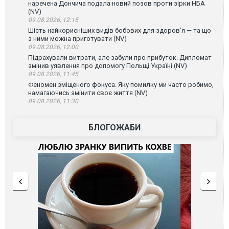
наречена Дончича подала новий позов проти зірки НБА
(NV)
09.08.2026, 12:15
Шість найкорисніших видів бобових для здоров’я — та що
з ними можна приготувати (NV)
09.08.2026, 12:00
Підрахували витрати, але забули про прибуток. Дипломат
змінив уявлення про допомогу Польщі Україні (NV)
09.08.2026, 11:45
Феномен зміщеного фокуса. Яку помилку ми часто робимо,
намагаючись змінити своє життя (NV)
09.08.2026, 11:30
БЛОГОЖАБИ