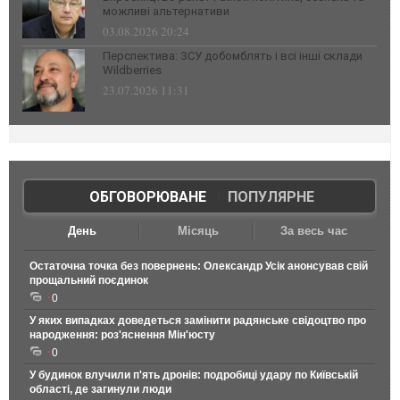
можливі альтернативи
03.08.2026 20:24
Перспектива: ЗСУ добомблять і всі інші склади
Wildberries
23.07.2026 11:31
ОБГОВОРЮВАНЕ
|
ПОПУЛЯРНЕ
День
Місяць
За весь час
Остаточна точка без повернень: Олександр Усік анонсував свій
прощальний поєдинок
0
У яких випадках доведеться замінити радянське свідоцтво про
народження: роз'яснення Мін'юсту
0
У будинок влучили п'ять дронів: подробиці удару по Київській
області, де загинули люди