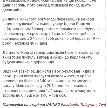
Джавахарлала Неру, який провів на цій посаді 4398
днів поспіль. Його рекорд тримався понад шість
десятиліть.
25 липня минулого року Моді перевершив рекорд
іншої популярної очільниці уряду Індіри Ганді за
найтривалішим безперервним терміном перебування
на посаді прем'єр-міністра. Ганді обіймала цей пост
безперервно з 24 січня 1966 року по 24 березня 1977
року - загалом 4077 днів.
До цього Моді став першим після Неру главою уряду,
який тричі поспіль виграв вибори до парламенту,
будучи чинним лідером Індії.
Видання зазначає, що коли Неру очолював Індію в
перші роки після здобуття незалежності, у країні
проживало близько 340 млн жителів. На момент
вступу Моді на посаду в 2014 році чисельність
населення перевищила 1,31 млрд і з того часу вона
зросла до більш ніж 1,46 млрд осіб.
Підписуйся
на
сторінки
UAINFO
Facebook
,
Telegram
,
Twitt