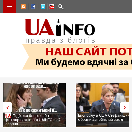
Експослу в США Стефанішині
Підбірка блогожаб та
обрали запобіжний захід
фотоприколів від UAINFO за 7
серпня