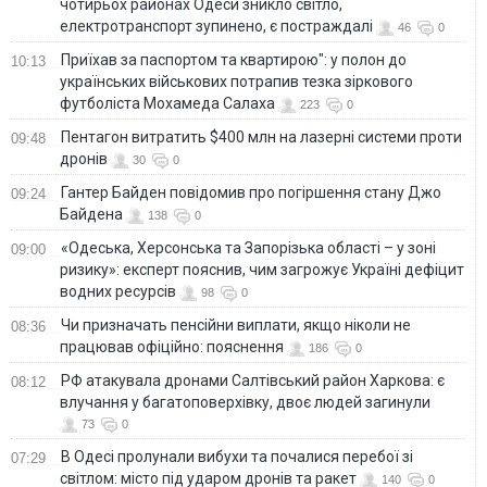
чотирьох районах Одеси зникло світло,
електротранспорт зупинено, є постраждалі
46
0
Приїхав за паспортом та квартирою": у полон до
10:13
українських військових потрапив тезка зіркового
футболіста Мохамеда Салаха
223
0
Пентагон витратить $400 млн на лазерні системи проти
09:48
дронів
30
0
Гантер Байден повідомив про погіршення стану Джо
09:24
Байдена
138
0
«Одеська, Херсонська та Запорізька області – у зоні
09:00
ризику»: експерт пояснив, чим загрожує Україні дефіцит
водних ресурсів
98
0
Чи призначать пенсійни виплати, якщо ніколи не
08:36
працював офіційно: пояснення
186
0
РФ атакувала дронами Салтівський район Харкова: є
08:12
влучання у багатоповерхівку, двоє людей загинули
73
0
В Одесі пролунали вибухи та почалися перебої зі
07:29
світлом: місто під ударом дронів та ракет
140
0