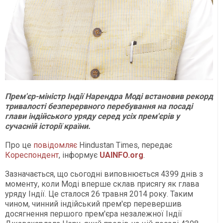
Прем'єр-міністр Індії Нарендра Моді встановив рекорд
тривалості безперервного перебування на посаді
глави індійського уряду серед усіх прем'єрів у
сучасній історії країни.
Про це
повідомляє
Hindustan Times, передає
Кореспондент
, інформує
UAINFO.org
.
Зазначається, що сьогодні виповнюється 4399 днів з
моменту, коли Моді вперше склав присягу як глава
уряду Індії. Це сталося 26 травня 2014 року. Таким
чином, чинний індійський прем'єр перевершив
досягнення першого прем'єра незалежної Індії