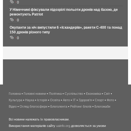
0
У Німеччині фіксували підозрілі польоти дронів над базою, де
ремонтують Patriot
0
Окупанти за ніч випустили 6 «Іскандерів», ракети С-400 та понад
150 дронів різного типу
0
Головна
•
Головні новини
•
Політика
•
Суспільство
•
Економіка
беспроводной
•
Світ
•
Культура
•
Наука
•
Історія
•
Освіта
•
Авто
•
IT
•
Здоров'я
интернет
•
Спорт
•
Фото
•
Відео
•
Огляд блогосфери
•
Блоголента
•
Рейтинг блогів
киев
•
Блогожаби
и
Всі новини належать їх правовласникам.
область
Використання матеріалів сайту
uainfo.org
дозволяється за умови
wimax