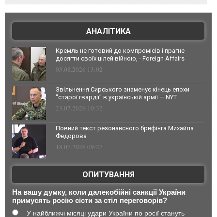
АНАЛІТИКА
Кремль не готовий до компромісів і прагне
досягти своїх цілей війною, - Foreign Affairs
03.08.2026 13:02
Звільнення Сирського знаменує кінець епохи
"старої гвардії" в українській армії — NYT
23.07.2026 10:32
Повний текст резонансного брифінга Михайла
Федорова
18.07.2026 09:27
ОПИТУВАННЯ
На вашу думку, коли далекобійні санкції України
примусять росію сісти за стіл переговорів?
У найближчі місяці удари України по росії стануть