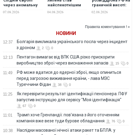
Східній Європі
липень став
розвіддрона РФ на
через аномальну
найспекотнішим
граничній висоті:
спеку зафіксували
місяцем в історії
прикордонники
07.08.2026
04.08.2026
02.08.2026
нові температурні
Франції
105-го загону
рекорди
перевершили
рекорд Нацгвардії
Правила коментування ! »
НОВИНИ
Болгарія викликала українського посла через інцидент
12:37
з дроном
2
0
Пентагон вимагає від ВПК США різко прискорити
12:13
виробництво зброї через виснаження запасів
15
0
РФ може вдатися до ядерної зброї, якщо опиниться
11:49
перед загрозою виживання країни, - лава МЗС
Туреччини Фідан
38
0
Як перевірити результат ідентифікації пенсіонера: ПФУ
11:25
запустив інструкцію для сервісу "Моя ідентифікація"
67
0
Трамп хоче Гренландії: пов'язана з його оточенням
11:01
компанія вже везе туди бурове обладнання
76
0
Наслідки масованої нічної атаки ракет та БПЛА: у
10:38