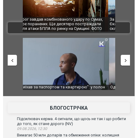
по Сумах,
За 2000 кілометрів від кордону з Україною: в
"Мої іграш
траждали
Єкатеринбурзі після атаки дронів загорівся
суперкарів
ВІДЕО
ині. ФОТО
склад Wildberries. ФОТО. ВІДЕО
": у полон
Одесу накрила потужна злива з градом та
Вже вивели 
в тезка
ураганним вітром
позашляхов
лаха
БЛОГОСТРІЧКА
Підсилювач керма. 4 сигнали, що щось не так і що робити
до того, як стане дорого (NV)
09.08.2026, 12:30
Вимагає 50 млн доларів та обмеження опіки: колишня