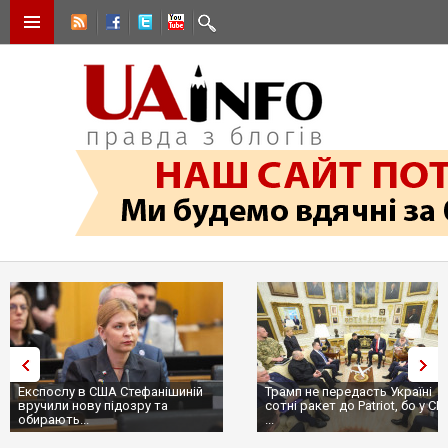
Експослу в США Стефанішиній
Трамп не передасть Україні
вручили нову підозру та
сотні ракет до Patriot, бо у С
обирають...
...