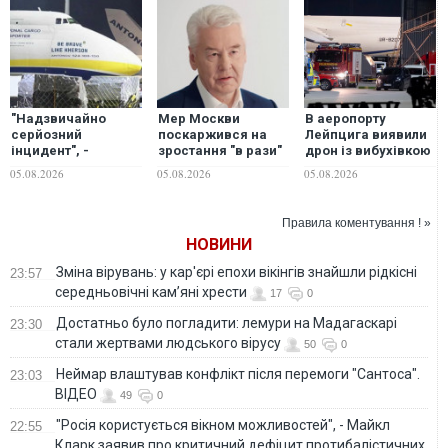
"Надзвичайно
Мер Москви
В аеропорту
серйозний
поскаржився на
Лейпцига виявили
інцидент", -
зростання "в рази"
дрон із вибухівкою
керівництво МВС
атак українських
біля українського
05.08.2026
05.08.2026
05.08.2026
та розвідка
дронів
літака, - ЗМІ
Німеччини
терміново
Правила коментування ! »
збираються через
НОВИНИ
загрозу
українському борту
Зміна вірувань: у кар'єрі епохи вікінгів знайшли рідкісні
23:57
в аеропорту
середньовічні кам’яні хрести
Лейпцига
17
0
Достатньо було погладити: лемури на Мадагаскарі
23:30
стали жертвами людського вірусу
50
0
Неймар влаштував конфлікт після перемоги "Сантоса".
23:03
ВІДЕО
49
0
"Росія користується вікном можливостей", - Майкл
22:55
Кларк заявив про критичний дефіцит протибалістичних