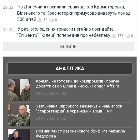
На Донеччині посилили евакуацію: з Краматорська,
19:53
Біленького та Красноторки примусово вивезуть понад
500 дітей
32
0
У разі оголошення тривоги негайно покидайте
19:41
"Епіцентр": "Флеш" попередив про небезпеку
174
0
БІЛЬШЕ
АНАЛІТИКА
Кремль не готовий до компромісів і прагне
досягти своїх цілей війною, - Foreign Affairs
03.08.2026 13:02
Звільнення Сирського знаменує кінець епохи
"старої гвардії" в українській армії — NYT
23.07.2026 10:32
Повний текст резонансного брифінга Михайла
Федорова