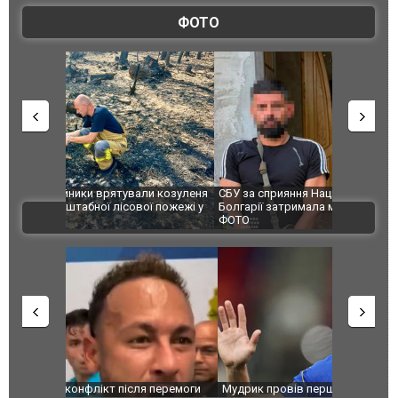
ФОТО
и козуленя
СБУ за сприяння Нацполіції та правоохоронців
Росіяни ат
ї пожежі у
Болгарії затримала міжнародного наркобарона.
одна людин
ВІДЕО
ФОТО
перемоги
Мудрик провів перший матч за "Челсі" після
Українські