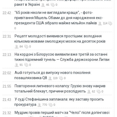
ракет в Україні
46
0
"65 років ніколи не виглядали краще", - фото-
22:42
привітання Мішель Обами до дня народження екс-
президента США зібрало майже мільйон лайків
114
0
Рецепт молодості виявився простішим: володіння
22:31
кількома мовами омолоджує мозок на десяток років
84
0
На кордоні з Білоруссю виявили вже третій за останні
22:13
тижні підземний тунель — Служба держохорони Литви
91
0
Audi готується до випуску нового покоління
22:02
позашляховика Q8
119
0
Повторення липневого колапсу: Грузію знову накрив
21:55
тотальний блекаут, причини розслідують
62
0
У суді Стефанішина заплакала: яку заставу просить
21:43
прокуратура
770
0
Мудрик провів перший матч за "Челсі" після допінгової
21:32