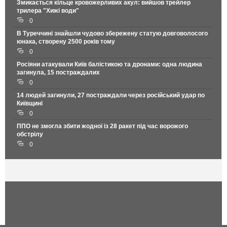
Змикається кільце кровожерливих акул: вийшов трейлер
трилера "Хижі води"
0
В Туреччині знайшли чудово збережену статую довговолосого
юнака, створену 2500 років тому
0
Росіяни атакували Київ балістикою та дронами: одна людина
загинула, 15 постраждалих
0
14 людей загинули, 27 постраждали через російський удар по
Київщині
0
ППО не змогла збити жодної із 28 ракет під час ворожого
обстрілу
0