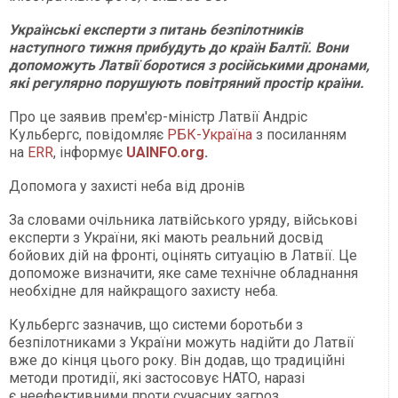
Українські експерти з питань безпілотників
наступного тижня прибудуть до країн Балтії. Вони
допоможуть Латвії боротися з російськими дронами,
які регулярно порушують повітряний простір країни.
Про це заявив прем'єр-міністр Латвії Андріс
Кульбергс, повідомляє
РБК-Україна
з посиланням
на
ERR
, інформує
UAINFO.org
.
Допомога у захисті неба від дронів
За словами очільника латвійського уряду, військові
експерти з України, які мають реальний досвід
бойових дій на фронті, оцінять ситуацію в Латвії. Це
допоможе визначити, яке саме технічне обладнання
необхідне для найкращого захисту неба.
Кульбергс зазначив, що системи боротьби з
безпілотниками з України можуть надійти до Латвії
вже до кінця цього року. Він додав, що традиційні
методи протидії, які застосовує НАТО, наразі
є неефективними проти сучасних загроз.