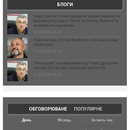
БЛОГИ
Чому США не готові передати Україні ліцензію на
виробництво ракет Patriot: політика, безпека та
можливі альтернативи
03.08.2026 20:24
Перспектива: ЗСУ добомблять і всі інші склади
Wildberries
23.07.2026 11:31
“Нова кров” чи вимушений хід? Чому Драпатий
очолив ЗСУ на піку суспільних протестів
22.07.2026 20:36
ОБГОВОРЮВАНЕ
|
ПОПУЛЯРНЕ
День
Місяць
За весь час