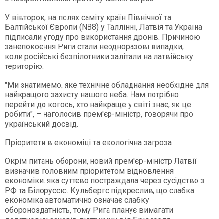
У вівторок, на полях саміту країн Північної та
Балтійської Європи (NB8) у Таллінні, Латвія та Україна
підписали угоду про використання дронів. Причиною
занепокоєння Риги стали неодноразові випадки,
коли російські безпілотники залітали на латвійську
територію.
"Ми знатимемо, яке технічне обладнання необхідне для
найкращого захисту нашого неба. Нам потрібно
перейти до когось, хто найкраще у світі знає, як це
робити", – наголосив прем'єр-міністр, говорячи про
український досвід.
Пріоритети в економіці та екологічна загроза
Окрім питань оборони, новий прем'єр-міністр Латвії
визначив головним пріоритетом відновлення
економіки, яка суттєво постраждала через сусідство з
РФ та Білоруссю. Кульбергс підкреслив, що слабка
економіка автоматично означає слабку
обороноздатність, тому Рига планує вимагати