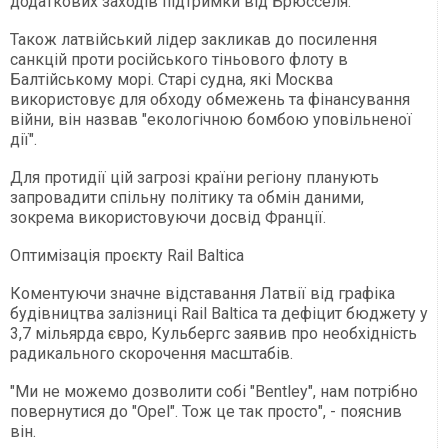
додаткових заходів підтримки від Брюсселя.
Також латвійський лідер закликав до посилення
санкцій проти російського тіньового флоту в
Балтійському морі. Старі судна, які Москва
використовує для обходу обмежень та фінансування
війни, він назвав "екологічною бомбою уповільненої
дії".
Для протидії цій загрозі країни регіону планують
запровадити спільну політику та обмін даними,
зокрема використовуючи досвід Франції.
Оптимізація проєкту Rail Baltica
Коментуючи значне відставання Латвії від графіка
будівництва залізниці Rail Baltica та дефіцит бюджету у
3,7 мільярда євро, Кульбергс заявив про необхідність
радикального скорочення масштабів.
"Ми не можемо дозволити собі "Bentley", нам потрібно
повернутися до "Opel". Тож це так просто", - пояснив
він.