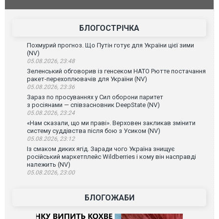
допінгової дискваліфікації. ВІДЕО
під час лік
Франції
БЛОГОСТРІЧКА
Похмурий прогноз. Що Путін готує для України цієї зими
(NV)
05.08.2026, 23:48
Зеленський обговорив із генсеком НАТО Рютте постачання
ракет-перехоплювачів для України (NV)
05.08.2026, 23:36
Зараз по просуваннях у Сил оборони паритет
з росіянами — співзасновник DeepState (NV)
05.08.2026, 23:24
«Нам сказали, що ми праві». Верховен закликав змінити
систему суддівства після бою з Усиком (NV)
05.08.2026, 23:12
Із смаком диких ягід. Заради чого Україна знищує
російський маркетплейс Wildberries і кому він насправді
належить (NV)
05.08.2026, 23:00
БЛОГОЖАБИ