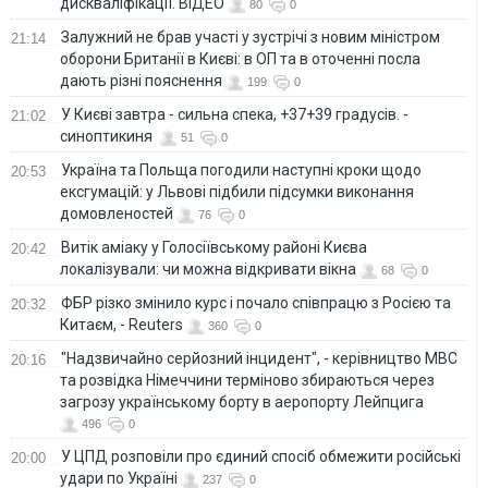
дискваліфікації. ВІДЕО
80
0
Залужний не брав участі у зустрічі з новим міністром
21:14
оборони Британії в Києві: в ОП та в оточенні посла
дають різні пояснення
199
0
У Києві завтра - сильна спека, +37+39 градусів. -
21:02
синоптикиня
51
0
Україна та Польща погодили наступні кроки щодо
20:53
ексгумацій: у Львові підбили підсумки виконання
домовленостей
76
0
Витік аміаку у Голосіївському районі Києва
20:42
локалізували: чи можна відкривати вікна
68
0
ФБР різко змінило курс і почало співпрацю з Росією та
20:32
Китаєм, - Reuters
360
0
"Надзвичайно серйозний інцидент", - керівництво МВС
20:16
та розвідка Німеччини терміново збираються через
загрозу українському борту в аеропорту Лейпцига
496
0
У ЦПД розповіли про єдиний спосіб обмежити російські
20:00
удари по Україні
237
0