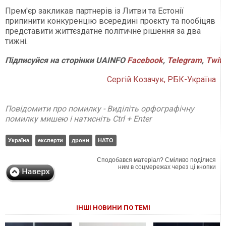
Прем'єр закликав партнерів із Литви та Естонії
припинити конкуренцію всередині проєкту та пообіцяв
представити життєздатне політичне рішення за два
тижні.
Підписуйся
на
сторінки
UAINFO
Facebook
,
Telegram
,
Twitt
Сергій Козачук, РБК-Україна
Повідомити про помилку - Виділіть орфографічну
помилку мишею і натисніть Ctrl + Enter
Україна
експерти
дрони
НАТО
Сподобався матеріал? Сміливо поділися
ним в соцмережах через ці кнопки
ІНШІ НОВИНИ ПО ТЕМІ