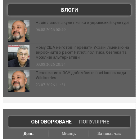
БЛОГИ
Надія лише на культ жінки в українській культурі
06.08.2026 08:49
Чому США не готові передати Україні ліцензію на
виробництво ракет Patriot: політика, безпека та
можливі альтернативи
03.08.2026 20:24
Перспектива: ЗСУ добомблять і всі інші склади
Wildberries
23.07.2026 11:31
ОБГОВОРЮВАНЕ
|
ПОПУЛЯРНЕ
День
Місяць
За весь час