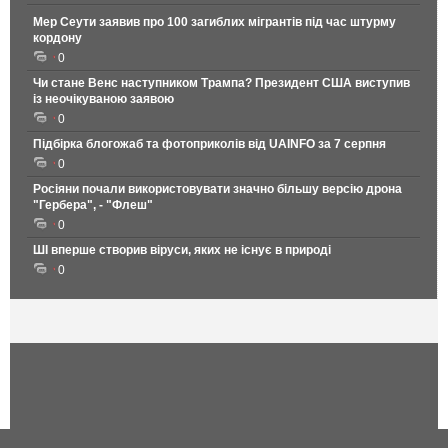
Мер Сеути заявив про 100 загиблих мігрантів під час штурму
кордону
0
Чи стане Венс наступником Трампа? Президент США виступив
із неочікуваною заявою
0
Підбірка блогожаб та фотоприколів від UAINFO за 7 серпня
0
Росіяни почали використовувати значно більшу версію дрона
"Гербера", - "Флеш"
0
ШІ вперше створив віруси, яких не існує в природі
0