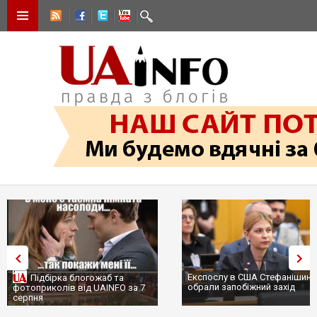
Експослу в США Стефанішині
Підбірка блогожаб та
обрали запобіжний захід
фотоприколів від UAINFO за 7
серпня