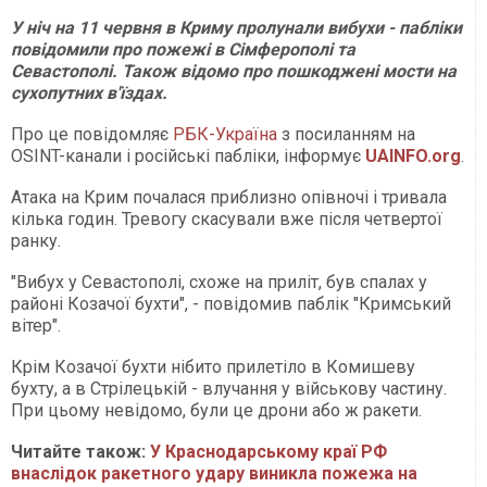
У ніч на 11 червня в Криму пролунали вибухи - пабліки
повідомили про пожежі в Сімферополі та
Севастополі. Також відомо про пошкоджені мости на
сухопутних в'їздах.
Про це повідомляє
РБК-Україна
з посиланням на
OSINT-канали і російські пабліки, інформує
UAINFO.org
.
Атака на Крим почалася приблизно опівночі і тривала
кілька годин. Тревогу скасували вже після четвертої
ранку.
"Вибух у Севастополі, схоже на приліт, був спалах у
районі Козачої бухти", - повідомив паблік "Кримський
вітер".
Крім Козачої бухти нібито прилетіло в Комишеву
бухту, а в Стрілецькій - влучання у військову частину.
При цьому невідомо, були це дрони або ж ракети.
Читайте також:
У Краснодарському краї РФ
внаслідок ракетного удару виникла пожежа на