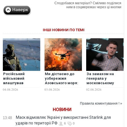
Сподобався матеріал? Сміливо поділися
ним в соцмережах через ці кнопки
ІНШІ НОВИНИ ПО ТЕМІ
Російський
Ми дістаємо до
За замахом на
військовий
узбережжя
генерала у
влаштував
Азовського моря:
московському
стрілянину в Криму,
військовий
ресторані може
04.08.2026
03.08.2026
02.08.2026
є загиблі
розповів про вплив
стояти "третя
ЗСУ на логістику
сторона", - експерт
ворога
Правила коментування ! »
НОВИНИ
Маск відмовляє Україні у використанні Starlink для
13:48
ударів по території РФ
6
0