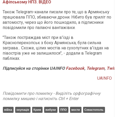
Афіпському НПЗ. ВІДЕО
Також Telegram-канали писали про те, що в Армянську
працювала ППО, збиваючи дрони. Нібито був приліт по
автомосту, через що його пошкодило, а підписники
повідомили про палаючі вантажівки.
"Також постраждав міст при в'їзді в
Красноперекопськ з боку Армянська, була сильна
заграва... Схоже, цілих мостів на сухопутних в'їздах на
півострів уже не залишилося", - додали в Telegram
пабліках.
Підписуйся
на
сторінки
UAINFO
Facebook
,
Telegram
,
Twitt
UAINFO
Повідомити про помилку - Виділіть орфографічну
помилку мишею і натисніть Ctrl + Enter
війна
окупація
Крим
вибухи
ППО
мости
Севастополь