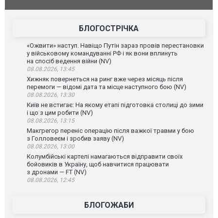
фільму "Афера Томаса Крауна"
перемовин
БЛОГОСТРІЧКА
«Ожвити» наступ. Навіщо Путін зараз провів перестановки
у військовому командуванні РФ і як вони вплинуть
на спосіб ведення війни (NV)
08.08.2026, 13:45
Хижняк повернеться на ринг вже через місяць після
перемоги — відомі дата та місце наступного бою (NV)
08.08.2026, 13:30
Київ не встигає: На якому етапі підготовка столиці до зими
і що з цим робити (NV)
08.08.2026, 13:15
Макгрегор переніс операцію після важкої травми у бою
з Голловеєм і зробив заяву (NV)
08.08.2026, 13:00
Колумбійські картелі намагаються відправити своїх
бойовиків в Україну, щоб навчитися працювати
з дронами — FT (NV)
08.08.2026, 12:45
БЛОГОЖАБИ