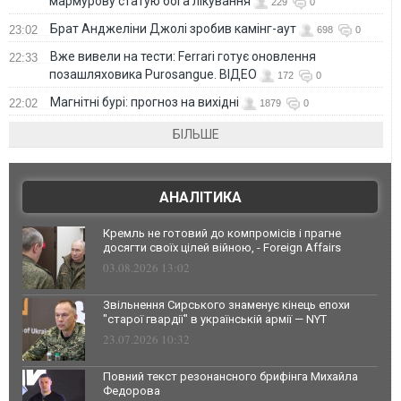
мармурову статую бога лікування
229
0
Брат Анджеліни Джолі зробив камінг-аут
23:02
698
0
Вже вивели на тести: Ferrari готує оновлення
22:33
позашляховика Purosangue. ВІДЕО
172
0
Магнітні бурі: прогноз на вихідні
22:02
1879
0
БІЛЬШЕ
АНАЛІТИКА
Кремль не готовий до компромісів і прагне
досягти своїх цілей війною, - Foreign Affairs
03.08.2026 13:02
Звільнення Сирського знаменує кінець епохи
"старої гвардії" в українській армії — NYT
23.07.2026 10:32
Повний текст резонансного брифінга Михайла
Федорова