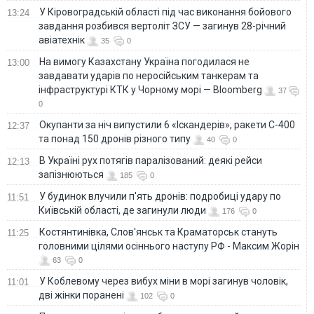
У Кіровоградській області під час виконання бойового
13:24
завдання розбився вертоліт ЗСУ — загинув 28-річний
авіатехнік
35
0
На вимогу Казахстану Україна погодилася не
13:00
завдавати ударів по неросійським танкерам та
інфраструктурі КТК у Чорному морі — Bloomberg
37
0
Окупанти за ніч випустили 6 «Іскандерів», ракети С-400
12:37
та понад 150 дронів різного типу
40
0
В Україні рух потягів паралізований: деякі рейси
12:13
запізнюються
185
0
У будинок влучили п'ять дронів: подробиці удару по
11:51
Київській області, де загинули люди
176
0
Костянтинівка, Слов'янськ та Краматорськ стануть
11:25
головними цілями осіннього наступу РФ - Максим Жорін
63
0
У Коблевому через вибух міни в морі загинув чоловік,
11:01
дві жінки поранені
102
0