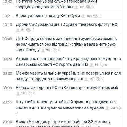
Пентагон усунув від служби генерала, який
10:42
координував допомогу Україні
181
0
Ворог ударив по поїзду Київ-Суми
10:21
169
0
Дрони СБС уразили ще 12 суден "тіньового флоту" РФ
10:13
81
0
Дії РФ щодо повного захоплення грузинських земель
09:48
не залишаться без відповіді - спільна заява чотирьох
країн Заходу
966
0
Атакована нафтопереробка: у Краснодарському краї та
09:24
Самарській області РФ горять два НПЗ
86
0
Майже чверть мільйона українців не повернулися після
09:00
виїзду за кордон у першому півріччі
198
0
Нічна атака дронів РФ на Київщину: загинули троє осіб
08:39
106
0
Штучний інтелект у китайській армії: впроваджується
23:55
система для планування масованих авіаударів
206
0
В місті Аспендос у Туреччині знайшли 2,2-метрову
23:30