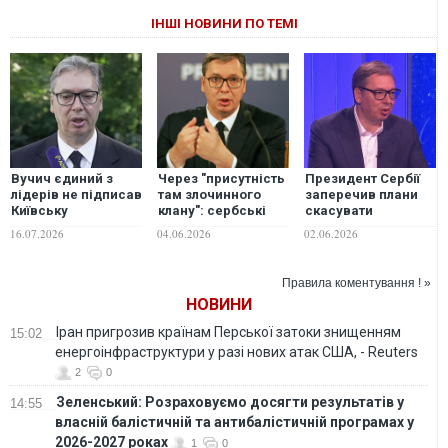
ІНШІ НОВИНИ ПО ТЕМІ
Вучич єдиний з
Через "присутність
Президент Сербії
лідерів не підписав
там злочинного
заперечив плани
Київську
клану": сербські
скасувати
декларацію саміту
спецслужби
безвізовий режим
16.07.2026
04.06.2026
02.06.2026
"Україна –
радять Вучичу не
з Росією
Південно-Східна
їхати до Чорногорії
Європа"
на саміт з лідерами
Правила коментування ! »
ЄС
НОВИНИ
Іран пригрозив країнам Перської затоки знищенням
15:02
енергоінфраструктури у разі нових атак США, - Reuters
2
0
Зеленський: Розраховуємо досягти результатів у
14:55
власній балістичній та антибалістичній програмах у
2026-2027 роках
1
0