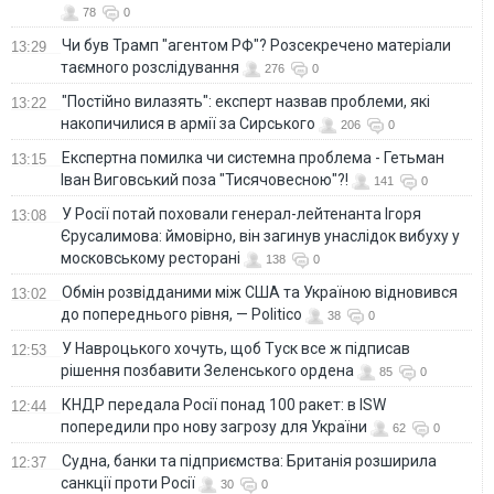
78
0
Чи був Трамп "агентом РФ"? Розсекречено матеріали
13:29
таємного розслідування
276
0
"Постійно вилазять": експерт назвав проблеми, які
13:22
накопичилися в армії за Сирського
206
0
Eкспертна помилка чи системна проблема - Гетьман
13:15
Іван Виговський поза "Тисячовесною"?!
141
0
У Росії потай поховали генерал-лейтенанта Ігоря
13:08
Єрусалимова: ймовірно, він загинув унаслідок вибуху у
московському ресторані
138
0
Обмін розвідданими між США та Україною відновився
13:02
до попереднього рівня, — Politico
38
0
У Навроцького хочуть, щоб Туск все ж підписав
12:53
рішення позбавити Зеленського ордена
85
0
КНДР передала Росії понад 100 ракет: в ISW
12:44
попередили про нову загрозу для України
62
0
Судна, банки та підприємства: Британія розширила
12:37
санкції проти Росії
30
0