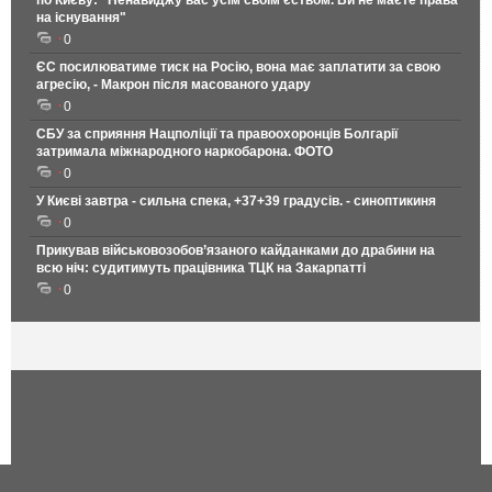
по Києву: "Ненавиджу вас усім своїм єством. Ви не маєте права
на існування"
0
ЄС посилюватиме тиск на Росію, вона має заплатити за свою
агресію, - Макрон після масованого удару
0
СБУ за сприяння Нацполіції та правоохоронців Болгарії
затримала міжнародного наркобарона. ФОТО
0
У Києві завтра - сильна спека, +37+39 градусів. - синоптикиня
0
Прикував військовозобов’язаного кайданками до драбини на
всю ніч: судитимуть працівника ТЦК на Закарпатті
0