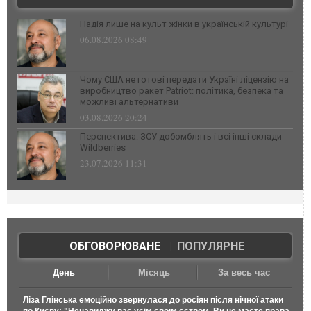
Надія лише на культ жінки в українській культурі
06.08.2026 08:49
Чому США не готові передати Україні ліцензію на
виробництво ракет Patriot: політика, безпека та
можливі альтернативи
03.08.2026 20:24
Перспектива: ЗСУ добомблять і всі інші склади
Wildberries
23.07.2026 11:31
ОБГОВОРЮВАНЕ
|
ПОПУЛЯРНЕ
День
Місяць
За весь час
Ліза Глінська емоційно звернулася до росіян після нічної атаки