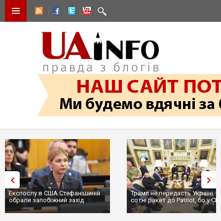
Експослу в США Стефанішиній
Трамп не передасть Україні
обрали запобіжний захід
сотні ракет до Patriot, бо у С
...