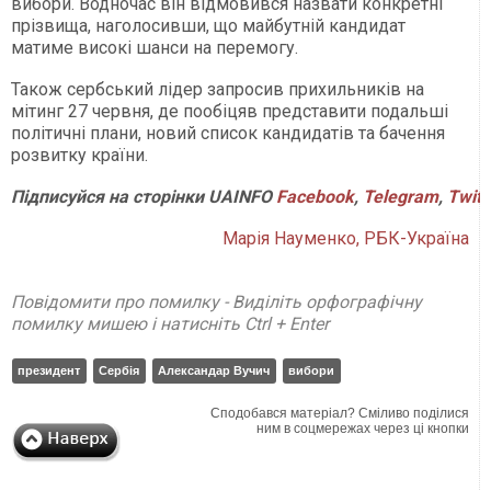
вибори. Водночас він відмовився назвати конкретні
прізвища, наголосивши, що майбутній кандидат
матиме високі шанси на перемогу.
Також сербський лідер запросив прихильників на
мітинг 27 червня, де пообіцяв представити подальші
політичні плани, новий список кандидатів та бачення
розвитку країни.
Підписуйся
на
сторінки
UAINFO
Facebook
,
Telegram
,
Twitt
Марія Науменко, РБК-Україна
Повідомити про помилку - Виділіть орфографічну
помилку мишею і натисніть Ctrl + Enter
президент
Сербія
Александар Вучич
вибори
Сподобався матеріал? Сміливо поділися
ним в соцмережах через ці кнопки