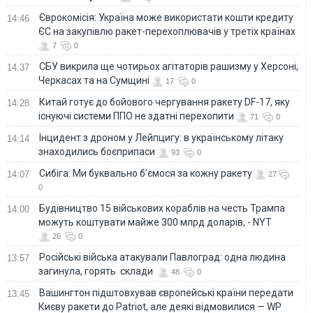
Єврокомісія: Україна може використати кошти кредиту
14:46
ЄС на закупівлю ракет-перехоплювачів у третіх країнах
7
0
СБУ викрила ще чотирьох агітаторів рашизму у Херсоні,
14:37
Черкасах та на Сумщині
17
0
Китай готує до бойового чергування ракету DF-17, яку
14:28
існуючі системи ППО не здатні перехопити
71
0
Інцидент з дроном у Лейпцигу: в українському літаку
14:14
знаходились боєприпаси
93
0
Сибіга: Ми буквально б’ємося за кожну ракету
14:07
27
0
Будівництво 15 військових кораблів на честь Трампа
14:00
можуть коштувати майже 300 млрд доларів, - NYT
26
0
Російські війська атакували Павлоград: одна людина
13:57
загинула, горять склади
48
0
Вашингтон підштовхував європейські країни передати
13:45
Києву ракети до Patriot, але деякі відмовилися — WP