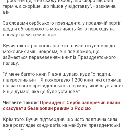
"І роблячи це, я не скажу народу, що скоротив свій
термін, а скоріше, що пішов у відставку", - зазначив
він.
За словами сербського президента, у правлячій партії
щодня обговорюють можливість його переходу на
посаду прем'єр-міністра.
Вучич також розповів, що вже почав готуватися до
можливих змін. Зокрема, він повідомив, що
займається перевезенням книг із Президентського
палацу.
"У мене багато книг. Я вже шукаю, куди їх подіти, -
підкреслив він. - Я пожертвую 1 200 книг, які отримав
під час свого президентського терміну, якійсь установі.
Я ще думаю, яка це буде установа."
Читайте також:
Президент Сербії заперечив плани
скасувати безвізовий режим з Росією
Крім того, Вучич підтвердив, що його політична сила
вже розглядає кандидатів на майбутні президентські