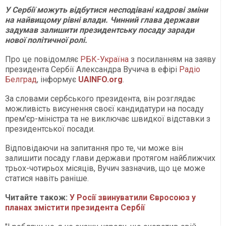
У Сербії можуть відбутися несподівані кадрові зміни
на найвищому рівні влади. Чинний глава держави
задумав залишити президентську посаду заради
нової політичної ролі.
Про це повідомляє
РБК-Україна
з посиланням на заяву
президента Сербії Александра Вучича в ефірі
Радіо
Белград
, інформує
UAINFO.org
.
За словами сербського президента, він розглядає
можливість висунення своєї кандидатури на посаду
прем'єр-міністра та не виключає швидкої відставки з
президентської посади.
Відповідаючи на запитання про те, чи може він
залишити посаду глави держави протягом найближчих
трьох-чотирьох місяців, Вучич зазначив, що це може
статися навіть раніше.
Читайте також:
У Росії звинуватили Євросоюз у
планах змістити президента Сербії