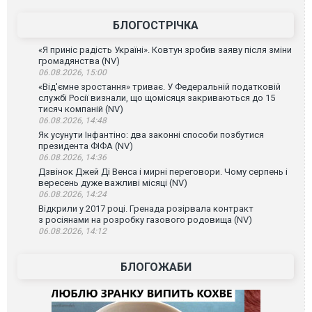
БЛОГОСТРІЧКА
«Я приніс радість Україні». Ковтун зробив заяву після зміни
громадянства (NV)
06.08.2026, 15:00
«Від'ємне зростання» триває. У Федеральній податковій
службі Росії визнали, що щомісяця закриваються до 15
тисяч компаній (NV)
06.08.2026, 14:48
Як усунути Інфантіно: два законні способи позбутися
президента ФІФА (NV)
06.08.2026, 14:36
Дзвінок Джей Ді Венса і мирні переговори. Чому серпень і
вересень дуже важливі місяці (NV)
06.08.2026, 14:24
Відкрили у 2017 році. Гренада розірвала контракт
з росіянами на розробку газового родовища (NV)
06.08.2026, 14:12
БЛОГОЖАБИ