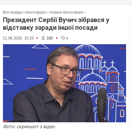
Вся правда з блогосфери
»
Новини блогосфери
»
Президент Сербії Вучич зібрався у
відставку заради іншої посади
•
•
11.06.2026, 10:23
160
0
Фото: скр
и
ншот
з відео