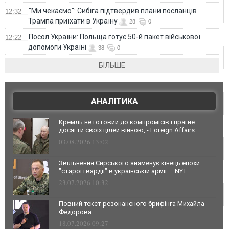
"Ми чекаємо": Сибіга підтвердив плани посланців
12:32
Трампа приїхати в Україну
28
0
Посол України: Польща готує 50-й пакет військової
12:22
допомоги Україні
38
0
БІЛЬШЕ
АНАЛІТИКА
Кремль не готовий до компромісів і прагне
досягти своїх цілей війною, - Foreign Affairs
03.08.2026 13:02
Звільнення Сирського знаменує кінець епохи
"старої гвардії" в українській армії — NYT
23.07.2026 10:32
Повний текст резонансного брифінга Михайла
Федорова
18.07.2026 09:27