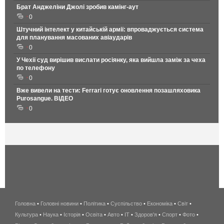
Брат Анджеліни Джолі зробив камінг-аут
0
Штучний інтелект у китайській армії: впроваджується система
для планування масованих авіаударів
0
У Чехії суд вирішив вислати росіянку, яка вийшла заміж за чеха
по телефону
0
Вже вивели на тести: Ferrari готує оновлення позашляховика
Purosangue. ВІДЕО
0
Головна
•
Головні новини
•
Політика
•
Суспільство
•
Економіка
беспроводной
•
Світ
•
Культура
•
Наука
•
Історія
•
Освіта
•
Авто
•
IT
•
Здоров'я
интернет
•
Спорт
•
Фото
•