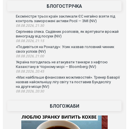
БЛОГОСТРІЧКА
Ексміністри трьох країн закликали ЄС негайно взяти під
контроль заморожені активи Росії — ЗМІ (NV)
08.08.2026, 21:30
Серпнева спека. Садівник розповів, як врятувати врожай
винограду від посухи (NV)
08.08.2026, 21:15
«Подивіться на Роналду»: Усик назвав головний чинник
своїх успіхів (NV)
08.08.2026, 21:00
Україна погодилась не атакувати танкери з нафтою
Казахстану в Чорному морі — Bloomberg (NV)
08.08.2026, 20:45
«Має найбільше фінансових можливостей». Тренер Баварії
назвав найсильнішу лігу світу та поставив Бундеслігу
на друге місце (NV)
08.08.2026, 20:30
БЛОГОЖАБИ