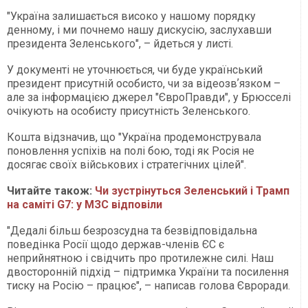
"Україна залишається високо у нашому порядку
денному, і ми почнемо нашу дискусію, заслухавши
президента Зеленського", – йдеться у листі.
У документі не уточнюється, чи буде український
президент присутній особисто, чи за відеозвʼязком –
але за інформацією джерел "ЄвроПравди", у Брюсселі
очікують на особисту присутність Зеленського.
Кошта відзначив, що "Україна продемонструвала
поновлення успіхів на полі бою, тоді як Росія не
досягає своїх військових і стратегічних цілей".
Читайте також:
Чи зустрінуться Зеленський і Трамп
на саміті G7: у МЗС відповіли
"Дедалі більш безрозсудна та безвідповідальна
поведінка Росії щодо держав-членів ЄС є
неприйнятною і свідчить про протилежне силі. Наш
двосторонній підхід – підтримка України та посилення
тиску на Росію – працює", – написав голова Євроради.