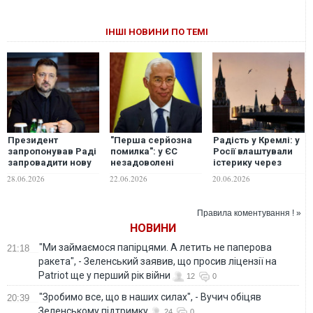
ІНШІ НОВИНИ ПО ТЕМІ
Президент
"Перша серйозна
Радість у Кремлі: у
запропонував Раді
помилка": у ЄС
Росії влаштували
запровадити нову
незадоволені
істерику через
державну
рішенням голови
позбавлення
28.06.2026
22.06.2026
20.06.2026
нагороду – орден
Європейської ради
Зеленського
Європи
налагодити
польського ордена
контакти з Кремлем
Білого Орла
Правила коментування ! »
— Politico
НОВИНИ
"Ми займаємося папірцями. А летить не паперова
21:18
ракета", - Зеленський заявив, що просив ліцензії на
Patriot ще у перший рік війни
12
0
"Зробимо все, що в наших силах", - Вучич обіцяв
20:39
Зеленському підтримку
24
0