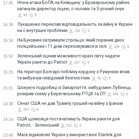
Нічна атака БпЛА на Київщину: у Броварському районі
17:45
загинули директор ліцею, її чоловік та 3-річний онук
93
0
Лукашенко переклав відповідальність за війну в Україні
16:39
на її внутрішні проблеми
226
0
На Буковині затримали стрільця, який поранив двох
16:16
поліцейських і 11 днів переховувався в селі
109
0
Зеленський оцінив можливості країн світу надати
15:50
Україні ракети до Patriot
157
0
На території Болгарії поблизу кордону з Румунією впав
15:25
та вибухнув невідомий безпілотник
78
0
Шокуючі подробиці із Закарпаття: омбудсмен Лубінець
15:01
розкрив схему у Берегівському РТЦК та СП
438
0
Сенат США не дав Трампу грошей на війну з Іраном
14:38
257
0
США щомісяця постачатимуть Україні ракети для
14:14
Patriot, - Зеленський
223
0
Маск відмовляє Україні у використанні Starlink для
13:48