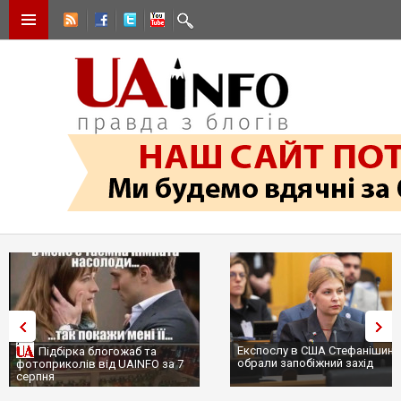
Експослу в США Стефанішині
Підбірка блогожаб та
обрали запобіжний захід
фотоприколів від UAINFO за 7
серпня