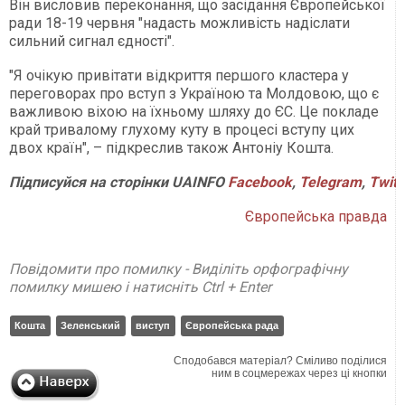
Він висловив переконання, що засідання Європейської
ради 18-19 червня "надасть можливість надіслати
сильний сигнал єдності".
"Я очікую привітати відкриття першого кластера у
переговорах про вступ з Україною та Молдовою, що є
важливою віхою на їхньому шляху до ЄС. Це покладе
край тривалому глухому куту в процесі вступу цих
двох країн", – підкреслив також Антоніу Кошта.
Підписуйся
на
сторінки
UAINFO
Facebook
,
Telegram
,
Twitt
Європейська правда
Повідомити про помилку - Виділіть орфографічну
помилку мишею і натисніть Ctrl + Enter
Кошта
Зеленський
виступ
Європейська рада
Сподобався матеріал? Сміливо поділися
ним в соцмережах через ці кнопки