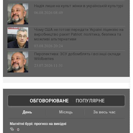
Надія лише на культ жінки в українській культурі
06.08.2026 08:49
Чому США не готові передати Україні ліцензію на
виробництво ракет Patriot: політика, безпека та
можливі альтернативи
03.08.2026 20:24
Перспектива: ЗСУ добомблять і всі інші склади
Wildberries
23.07.2026 11:31
ОБГОВОРЮВАНЕ
|
ПОПУЛЯРНЕ
День
Місяць
За весь час
Магнітні бурі: прогноз на вихідні
0