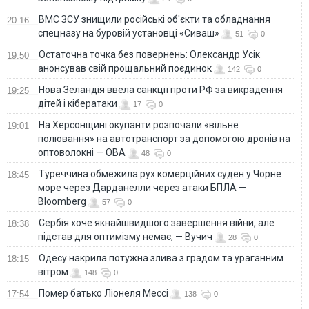
ВМС ЗСУ знищили російські об'єкти та обладнання
20:16
спецназу на буровій установці «Сиваш»
51
0
Остаточна точка без повернень: Олександр Усік
19:50
анонсував свій прощальний поєдинок
142
0
Нова Зеландія ввела санкції проти РФ за викрадення
19:25
дітей і кібератаки
17
0
На Херсонщині окупанти розпочали «вільне
19:01
полювання» на автотранспорт за допомогою дронів на
оптоволокні — ОВА
48
0
Туреччина обмежила рух комерційних суден у Чорне
18:45
море через Дарданелли через атаки БПЛА —
Bloomberg
57
0
Сербія хоче якнайшвидшого завершення війни, але
18:38
підстав для оптимізму немає, — Вучич
28
0
Одесу накрила потужна злива з градом та ураганним
18:15
вітром
148
0
Помер батько Ліонеля Мессі
17:54
138
0