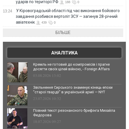
ударів по території РФ
188
0
У Кіровоградській області під час виконання бойового
13:24
завдання розбився вертоліт ЗСУ — загинув 28-річний
авіатехнік
439
0
БІЛЬШЕ
АНАЛІТИКА
Кремль не готовий до компромісів і прагне
досягти своїх цілей війною, - Foreign Affairs
03.08.2026 13:02
Звільнення Сирського знаменує кінець епохи
"старої гвардії" в українській армії — NYT
23.07.2026 10:32
Повний текст резонансного брифінга Михайла
Федорова
18.07.2026 09:27