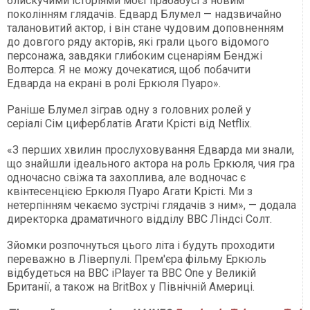
блискучими історіями моєї прабабусі з новим
поколінням глядачів. Едвард Блумел — надзвичайно
талановитий актор, і він стане чудовим доповненням
до довгого ряду акторів, які грали цього відомого
персонажа, завдяки глибоким сценаріям Бенджі
Волтерса. Я не можу дочекатися, щоб побачити
Едварда на екрані в ролі Еркюля Пуаро».
Раніше Блумел зіграв одну з головних ролей у
серіалі Сім циферблатів Агати Крісті від Netflix.
«З перших хвилин прослуховування Едварда ми знали,
що знайшли ідеального актора на роль Еркюля, чия гра
одночасно свіжа та захоплива, але водночас є
квінтесенцією Еркюля Пуаро Агати Крісті. Ми з
нетерпінням чекаємо зустрічі глядачів з ним», — додала
директорка драматичного відділу BBC Ліндсі Солт.
Зйомки розпочнуться цього літа і будуть проходити
переважно в Ліверпулі. Прем'єра фільму Еркюль
відбудеться на BBC iPlayer та BBC One у Великій
Британії, а також на BritBox у Північній Америці.