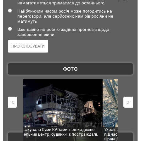
намагатиметься триматися до останнього
Найближчим часом росія може погодитись на
переговори, але серйозних намірів росіяни не
матимуть
Вже давно не роблю жодних прогнозів щодо
завершення війни
ФОТО
шкоджено
Українські надзвичайники врятували козуленя
СБУ за спр
траждалі.
під час ліквідації масштабної лісової пожежі у
Болгарії з
ВІДЕО
Франції
ФОТО