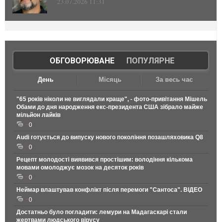
23.07.2026 11:31
ОБГОВОРЮВАНЕ
|
ПОПУЛЯРНЕ
День
Місяць
За весь час
"65 років ніколи не виглядали краще", - фото-привітання Мішель
Обами до дня народження екс-президента США зібрало майже
мільйон лайків
0
Audi готується до випуску нового покоління позашляховика Q8
0
Рецепт молодості виявився простішим: володіння кількома
мовами омолоджує мозок на десяток років
0
Неймар влаштував конфлікт після перемоги "Сантоса". ВІДЕО
0
Достатньо було погладити: лемури на Мадагаскарі стали
жертвами людського вірусу