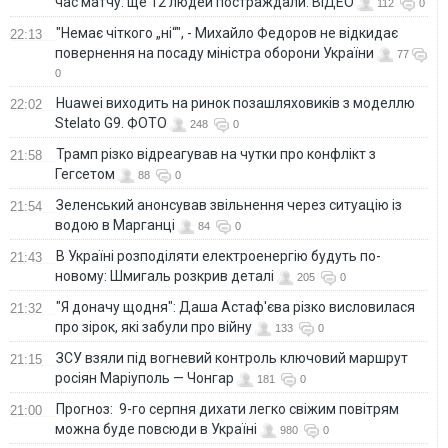
час матчу: ще 12 людей постраждали. ВІДЕО
112
0
"Немає чіткого „ні“", - Михайло Федоров не відкидає
22:13
повернення на посаду міністра оборони України
77
0
Huawei виходить на ринок позашляховиків з моделлю
22:02
Stelato G9. ФОТО
248
0
Трамп різко відреагував на чутки про конфлікт з
21:58
Гегсетом
88
0
Зеленський анонсував звільнення через ситуацію із
21:54
водою в Марганці
84
0
В Україні розподіляти електроенергію будуть по-
21:43
новому: Шмигаль розкрив деталі
205
0
"Я доначу щодня": Даша Астаф'єва різко висловилася
21:32
про зірок, які забули про війну
133
0
ЗСУ взяли під вогневий контроль ключовий маршрут
21:15
росіян Маріуполь — Чонгар
181
0
Прогноз: 9-го серпня дихати легко свіжим повітрям
21:00
можна буде повсюди в Україні
980
0