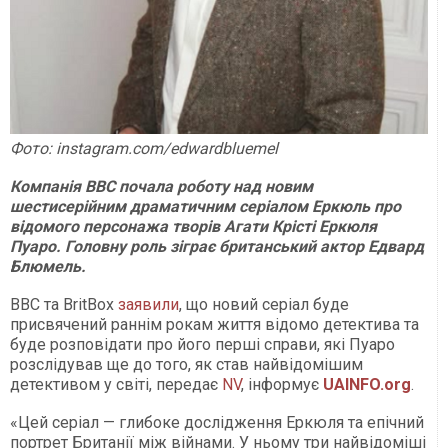
Фото: instagram.com/edwardbluemel
Компанія BBC почала роботу над новим
шестисерійним драматичним серіалом Еркюль про
відомого персонажа творів Агати Крісті Еркюля
Пуаро. Головну роль зіграє британський актор Едвард
Блюмель.
BBC та BritBox
заявили
, що новий серіал буде
присвячений раннім рокам життя відомо детектива та
буде розповідати про його перші справи, які Пуаро
розслідував ще до того, як став найвідомішим
детективом у світі, передає
NV
, інформує
UAINFO
.org
.
«Цей серіал — глибоке дослідження Еркюля та епічний
портрет Британії між війнами. У ньому три найвідоміші