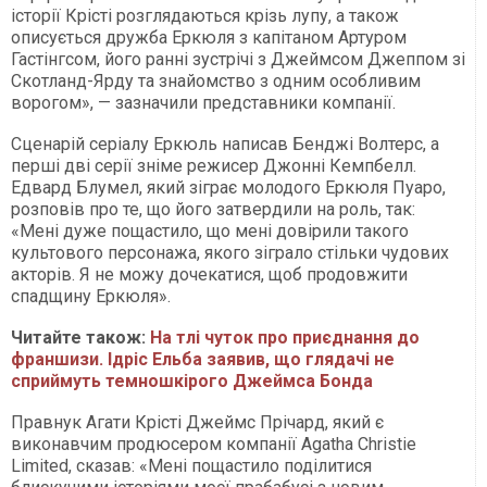
історії Крісті розглядаються крізь лупу, а також
описується дружба Еркюля з капітаном Артуром
Гастінгсом, його ранні зустрічі з Джеймсом Джеппом зі
Скотланд-Ярду та знайомство з одним особливим
ворогом», — зазначили представники компанії.
Сценарій серіалу Еркюль написав Бенджі Волтерс, а
перші дві серії зніме режисер Джонні Кемпбелл.
Едвард Блумел, який зіграє молодого Еркюля Пуаро,
розповів про те, що його затвердили на роль, так:
«Мені дуже пощастило, що мені довірили такого
культового персонажа, якого зіграло стільки чудових
акторів. Я не можу дочекатися, щоб продовжити
спадщину Еркюля».
Читайте також:
На тлі чуток про приєднання до
франшизи. Ідріс Ельба заявив, що глядачі не
сприймуть темношкірого Джеймса Бонда
Правнук Агати Крісті Джеймс Прічард, який є
виконавчим продюсером компанії Agatha Christie
Limited, сказав: «Мені пощастило поділитися