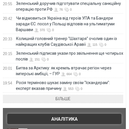
Зеленський доручив підготувати спеціальну санкційну
20:55
операцію проти РФ
76
0
Чи відмовиться Україна від героїв УПА та Бандери
20:42
заради ЄС: посол у Польщі відповів на ультиматуми
Варшави
370
0
Колишній головний тренер "Шахтаря" очолив один із
20:33
найкращих клубів Саудівської Аравії
115
0
Зеленський підписав укази про звільнення ще чотирьох
20:15
послів
151
0
Битва за Арктику: як кремль втрачає регіон через
20:01
імперські амбіції, – ГУР
664
0
Росія терміново шукає заміну своїм "Іскандерам":
19:54
експерт вказав причину
553
0
БІЛЬШЕ
АНАЛІТИКА