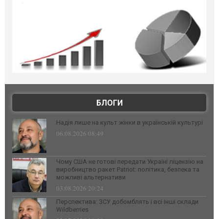
БЛОГИ
Надія лише на культ жінки в українській культурі
06.08.2026 08:49
Чому США не готові передати Україні ліцензію на
виробництво ракет Patriot: політика, безпека та
можливі альтернативи
03.08.2026 20:24
Перспектива: ЗСУ добомблять і всі інші склади
Wildberries