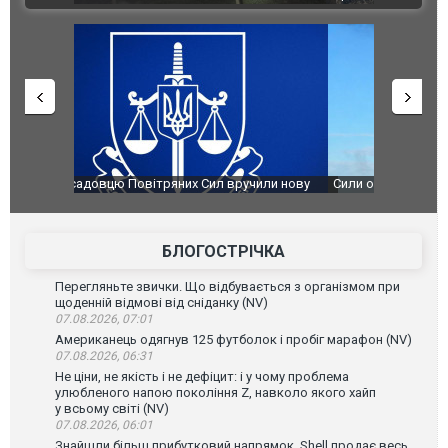
чили нову
Сили оборони уразили Ярославський НПЗ:
Неймар вла
губернатор регіону заявив про наймасштабнішу
"Сантоса".
атаку. ВІДЕО
БЛОГОСТРІЧКА
Перегляньте звички. Що відбувається з організмом при
щоденній відмові від сніданку (NV)
07.08.2026, 07:01
Американець одягнув 125 футболок і пробіг марафон (NV)
07.08.2026, 06:31
Не ціни, не якість і не дефіцит: і у чому проблема
улюбленого напою покоління Z, навколо якого хайп
у всьому світі (NV)
07.08.2026, 06:01
Знайшли більш прибутковий напрямок. Shell продає весь