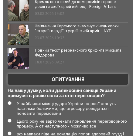
Кремль не готовий до компромісів і прагне
досягти своїх цілей війною, - Foreign Affairs
03.08.2026 13:02
Звільнення Сирського знаменує кінець епохи
"старої гвардії" в українській армії — NYT
23.07.2026 10:32
Повний текст резонансного брифінга Михайла
Федорова
18.07.2026 09:27
ОПИТУВАННЯ
На вашу думку, коли далекобійні санкції України
примусять росію сісти за стіл переговорів?
У найближчі місяці удари України по росії стануть
настільки болючими, що агресору доведеться
поновити перемовини
Цього року не варто чекати поновлення переговорного
процесу. А от наступного - можливо все
рф навпаки піде на ескалацію попри здоровий глузд і