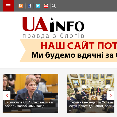
Експослу в США Стефанішиній
Трамп не передасть Україні
обрали запобіжний захід
сотні ракет до Patriot, бо у С
...