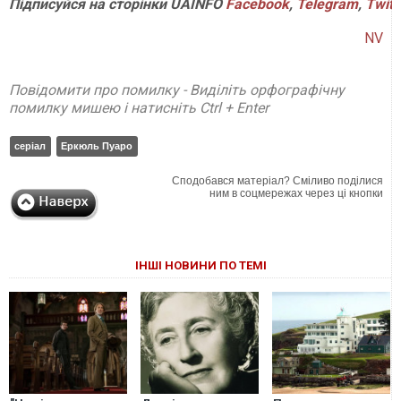
Підписуйся
на
сторінки
UAINFO
Facebook
,
Telegram
,
Twitt
NV
Повідомити про помилку - Виділіть орфографічну
помилку мишею і натисніть Ctrl + Enter
серіал
Еркюль Пуаро
Сподобався матеріал? Сміливо поділися
ним в соцмережах через ці кнопки
ІНШІ НОВИНИ ПО ТЕМІ