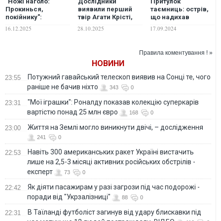
"Ножі наголо:
Дослідники
Притулок
Прокинься,
виявили перший
таємниць: острів,
покійнику":
твір Агати Крісті,
що надихав
похмуро
який датується
письменницю
16.12.2025
28.10.2025
17.09.2024
естетичний та
1905 роком
Агату Крісті,
загадково
чомусь ніяк не
філософський
можуть продати
Правила коментування ! »
детектив, який би
НОВИНИ
сподобався Агаті
Крісті
Потужний гавайський телескоп виявив на Сонці те, чого
23:55
раніше не бачив ніхто
343
0
"Мої іграшки": Роналду показав колекцію суперкарів
23:31
вартістю понад 25 млн євро
168
0
Життя на Землі могло виникнути двічі, – дослідження
23:00
241
0
Навіть 300 американських ракет Україні вистачить
22:53
лише на 2,5-3 місяці активних російських обстрілів -
експерт
73
0
Як діяти пасажирам у разі загрози під час подорожі -
22:42
поради від "Укрзалізниці"
88
0
В Таїланді футболіст загинув від удару блискавки під
22:31