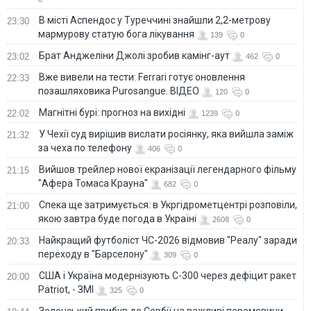
В місті Аспендос у Туреччині знайшли 2,2-метрову
23:30
мармурову статую бога лікування
139
0
Брат Анджеліни Джолі зробив камінг-аут
23:02
462
0
Вже вивели на тести: Ferrari готує оновлення
22:33
позашляховика Purosangue. ВІДЕО
120
0
Магнітні бурі: прогноз на вихідні
22:02
1239
0
У Чехії суд вирішив вислати росіянку, яка вийшла заміж
21:32
за чеха по телефону
406
0
Вийшов трейлер нової екранізації легендарного фільму
21:15
"Афера Томаса Крауна"
682
0
Спека ще затримується: в Укргідрометцентрі розповіли,
21:00
якою завтра буде погода в Україні
2608
0
Найкращий футболіст ЧС-2026 відмовив "Реалу" заради
20:33
переходу в "Барселону"
309
0
США і Україна модернізують С-300 через дефіцит ракет
20:00
Patriot, - ЗМІ
325
0