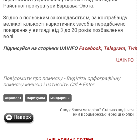
Районної прокуратури Варшава-Охота.
Згідно з польським законодавством, за контрабанду
великої кількості наркотичних засобів передбачено
покарання у вигляді від 3 до 20 років позбавлення
волі.
Підписуйся
на
сторінки
UAINFO
Facebook
,
Telegram
,
Twitt
UAINFO
Повідомити про помилку - Виділіть орфографічну
помилку мишею і натисніть Ctrl + Enter
аеропорт
марихуана
мандарини
Сподобався матеріал? Сміливо поділися
ним в соцмережах через ці кнопки
ІНШІ НОВИНИ ПО ТЕМІ