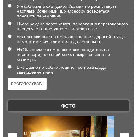
У найближчі місяці удари України по росії стануть
настільки болючими, що агресору доведеться
поновити перемовини
Цього року не варто чекати поновлення переговорного
процесу. А от наступного - можливо все
рф навпаки піде на ескалацію попри здоровий глузд і
намагатиметься триматися до останнього
Найближчим часом росія може погодитись на
переговори, але серйозних намірів росіяни не
матимуть
Вже давно не роблю жодних прогнозів щодо
завершення війни
ФОТО