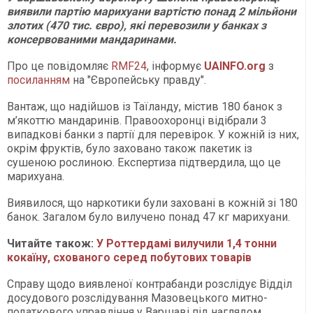
виявили партію марихуани вартістю понад 2 мільйони
злотих (470 тис. євро), які перевозили у банках з
консервованими мандаринами.
Про це повідомляє
RMF24
, інформує
UAINFO.org
з
посиланням
на "Європейську правду".
Вантаж, що надійшов із Таїланду, містив 180 банок з
м’якоттю мандаринів. Правоохоронці відібрали 3
випадкові банки з партії для перевірок. У кожній із них,
окрім фруктів, було заховано також пакетик із
сушеною рослиною. Експертиза підтвердила, що це
марихуана.
Виявилося, що наркотики були заховані в кожній зі 180
банок. Загалом було вилучено понад 47 кг марихуани.
Читайте також:
У Роттердамі вилучили 1,4 тонни
кокаїну, схованого серед побутових товарів
Справу щодо виявленої контрабанди розслідує Відділ
досудового розслідування Мазовецького митно-
податкового управління у Варшаві під наглядом