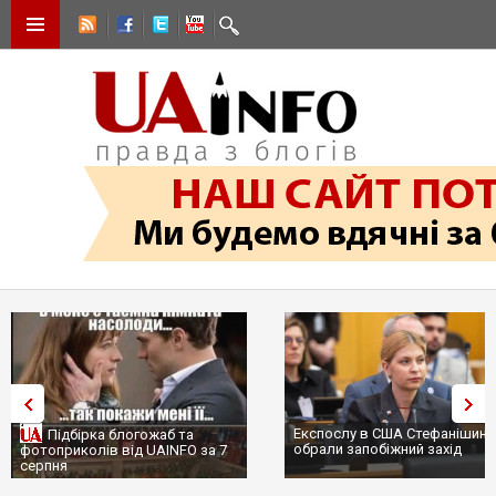
Експослу в США Стефанішині
Підбірка блогожаб та
обрали запобіжний захід
фотоприколів від UAINFO за 7
серпня