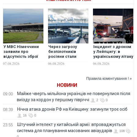
У МВС Німеччини
Через загрозу
Інцидент з дроном
заявили про
безпілотників
у Лейпцигу: в
відсутність зброї
росіяни стали
українському літаку
на борту Ан-124 в
рідше літати між
знаходились
07.08.2026
06.08.2026
06.08.2026
аеропорту
Москвою та
боєприпаси
Лейпцига, - ЗМІ
Петербургом і
частіше обирати
Правила коментування ! »
поїзди — ЗМІ
НОВИНИ
Майже чверть мільйона українців не повернулися після
09:00
виїзду за кордон у першому півріччі
2
0
Нічна атака дронів РФ на Київщину: загинули троє осіб
08:39
16
0
Штучний інтелект у китайській армії: впроваджується
23:55
система для планування масованих авіаударів
108
0