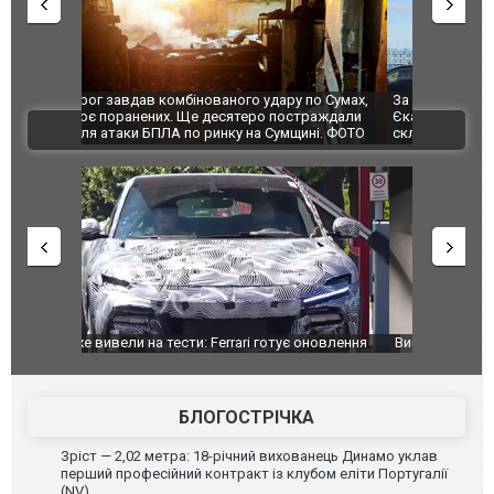
по Сумах,
За 2000 кілометрів від кордону з Україною: в
"Мої іграш
траждали
Єкатеринбурзі після атаки дронів загорівся
суперкарів
ВІДЕО
ині. ФОТО
склад Wildberries. ФОТО. ВІДЕО
оновлення
Вийшов трейлер нової екранізації легендарного
Зеленський
фільму "Афера Томаса Крауна"
перемовин
БЛОГОСТРІЧКА
Зріст — 2,02 метра: 18-річний вихованець Динамо уклав
перший професійний контракт із клубом еліти Португалії
(NV)