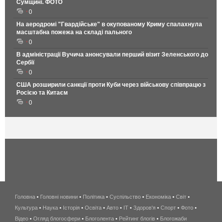
Сумщині. ФОТО
0
На аеродромі "Гвардійське" в окупованому Криму спалахнула
масштабна пожежа на складі пального
0
В адміністрації Вучича анонсували перший візит Зеленського до
Сербії
0
США розширили санкції проти Куби через військову співпрацю з
Росією та Китаєм
0
Головна
•
Головні новини
•
Політика
•
Суспільство
•
Економіка
беспроводной
•
Світ
•
Культура
•
Наука
•
Історія
•
Освіта
•
Авто
•
IT
•
Здоров'я
интернет
•
Спорт
•
Фото
•
Відео
•
Огляд блогосфери
•
Блоголента
•
Рейтинг блогів
киев
•
Блогожаби