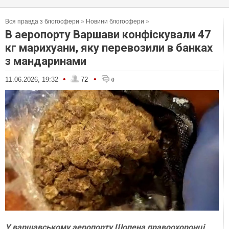
Вся правда з блогосфери
»
Новини блогосфери
»
В аеропорту Варшави конфіскували 47
кг марихуани, яку перевозили в банках
з мандаринами
•
•
11.06.2026, 19:32
72
0
У варшавському аеропорту Шопена правоохоронці