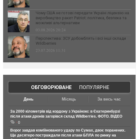
Чому США не готові передати Україні ліцензію на
виробництво ракет Patriot: політика, безпека та
можливі альтернативи
03.08.2026 20:24
Перспектива: ЗСУ добомблять і всі інші склади
Wildberries
23.07.2026 11:31
ОБГОВОРЮВАНЕ
|
ПОПУЛЯРНЕ
День
Місяць
За весь час
За 2000 кілометрів від кордону з Україною: в Єкатеринбурзі
після атаки дронів загорівся склад Wildberries. ФОТО. ВІДЕО
0
Ворог завдав комбінованого удару по Сумах, двоє поранених.
Ще десятеро постраждали після атаки БПЛА по ринку на