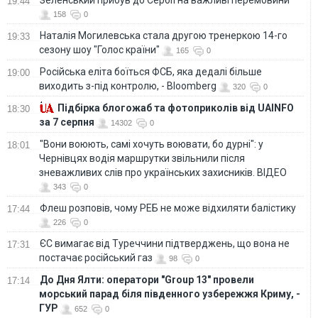
Зеленський прибув до Сербії на важливі перемовини
19:44
158
0
Наталія Могилевська стала другою тренеркою 14-го
19:33
сезону шоу "Голос країни"
165
0
Російська еліта боїться ФСБ, яка дедалі більше
19:00
виходить з-під контролю, - Bloomberg
320
0
Підбірка блогожаб та фотоприколів від UAINFO
18:30
за 7 серпня
14302
0
"Вони воюють, самі хочуть воювати, бо дурні": у
18:01
Чернівцях водія маршрутки звільнили після
зневажливих слів про українських захисників. ВІДЕО
343
0
Флеш розповів, чому РЕБ не може відхиляти балістику
17:44
226
0
ЄС вимагає від Туреччини підтверджень, що вона не
17:31
постачає російський газ
98
0
До Дня Ялти: оператори "Group 13" провели
17:14
морський парад біля південного узбережжя Криму, -
ГУР
652
0