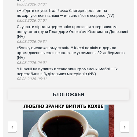
08.08.2026, 07:31
«Не їдять як усі». Італійська блогерка розповіла
як харчуються італійці — вчасно п’ють еспресо (NV)
08.08.2026, 07:01
Окупанти зірвали церемонію прощання з керівником
пошукової групи Плацдарм Олексієм Юковим на Донеччині
(NV)
08.08.2026, 06:31
«Були у виснаженому стані». У Києві поліція відкрила
провадження через неналежне утримання 32 доберманів
(NV)
08.08.2026, 06:01
У Швеції на вулицях встановини громадські меблі — їх
переробили з будівельних матеріалів (NV)
08.08.2026, 05:31
БЛОГОЖАБИ