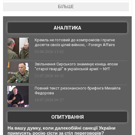
БІЛЬШЕ
АНАЛІТИКА
Кремль не готовий до компромісів і прагне
досягти своїх цілей війною, - Foreign Affairs
03.08.2026 13:02
Звільнення Сирського знаменує кінець епохи
"старої гвардії" в українській армії — NYT
23.07.2026 10:32
Повний текст резонансного брифінга Михайла
Федорова
18.07.2026 09:27
ОПИТУВАННЯ
На вашу думку, коли далекобійні санкції України
примусять росію сісти за стіл переговорів?