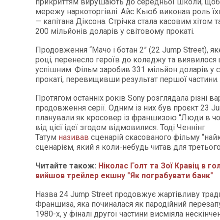
прикриттям вирушають до середньої школи, щоб
мережу наркоторгівлі. Айс Кьюб виконав роль їх
— капітана Діксона. Стрічка стала касовим хітом т
200 мільйонів доларів у світовому прокаті.
Продовження “Мачо і ботан 2” (22 Jump Street), я
році, перенесло героїв до коледжу та виявилося
успішним. Фільм заробив 331 мільйон доларів у 
прокаті, перевищивши результат першої частини.
Протягом останніх років Sony розглядала різні ва
продовження серії. Одним із них був проєкт 23 Ju
планували як кросовер із франшизою “Люди в чо
від цієї ідеї згодом відмовилися. Тоді Ченнінг
Татум
називав
сценарій скасованого фільму “на
сценарієм, який я коли-небудь читав для третього
Читайте також:
Ніколас Голт та Зої Кравіц в го
вийшов трейлер екшну "Як пограбувати банк"
Назва 24 Jump Street продовжує жартівливу трад
Франшиза, яка починалася як пародійний перезап
1980-х, у фіналі другої частини висміяла нескінчен