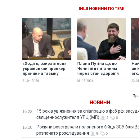
ІНШІ НОВИНИ ПО ТЕМІ
«Ходіть, озирайтеся»:
Плани Путіна щодо
Най
український пранкер
Чечні під питанням
акт
проник на таємну
через стан здоров’я
ого
нараду російського
Кадирова, - FT
на 
21.04.2026
01.02.2026
22.0
Мінпромторгу
мал
Пра
НОВИНИ
15 років ув’язнення за співпрацю з фсб рф: засу
16:22
священнослужителя УПЦ (МП)
2
0
Росіяни розстріляли полоненого бійця ЗСУ біля В
16:16
розпочато розслідування
6
0