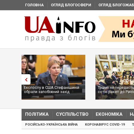
ГОЛОВНА
ОГЛЯД БЛОГОСФЕРИ
ОГЛЯД БЛОГОЖАБ
Експослу в США Стефанішиній
Трамп не передасть
обрали запобіжний захід
сотні ракет до Patri
...
ПОЛІТИКА
СУСПІЛЬСТВО
ЕКОНОМІКА
Н
РОСІЙСЬКО-УКРАЇНСЬКА ВІЙНА
КОРОНАВІРУС COVID-19