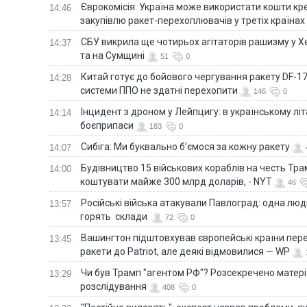
Єврокомісія: Україна може використати кошти кр
14:46
закупівлю ракет-перехоплювачів у третіх країнах
СБУ викрила ще чотирьох агітаторів рашизму у Х
14:37
та на Сумщині
51
0
Китай готує до бойового чергування ракету DF-17,
14:28
системи ППО не здатні перехопити
146
0
Інцидент з дроном у Лейпцигу: в українському лі
14:14
боєприпаси
183
0
Сибіга: Ми буквально б’ємося за кожну ракету
14:07
Будівництво 15 військових кораблів на честь Тр
14:00
коштувати майже 300 млрд доларів, - NYT
46
Російські війська атакували Павлоград: одна люд
13:57
горять склади
72
0
Вашингтон підштовхував європейські країни пер
13:45
ракети до Patriot, але деякі відмовилися — WP
Чи був Трамп "агентом РФ"? Розсекречено матер
13:29
розслідування
408
0