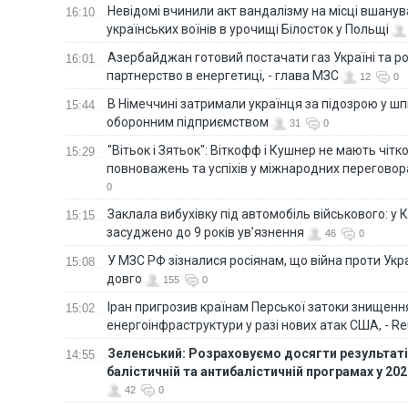
Невідомі вчинили акт вандалізму на місці вшану
16:10
українських воїнів в урочищі Білосток у Польщі
Азербайджан готовий постачати газ Україні та 
16:01
партнерство в енергетиці, - глава МЗС
12
0
В Німеччині затримали українця за підозрою у шп
15:44
оборонним підприємством
31
0
"Вітьок і Зятьок": Віткофф і Кушнер не мають чіт
15:29
повноважень та успіхів у міжнародних переговор
0
Заклала вибухівку під автомобіль військового: у К
15:15
засуджено до 9 років ув’язнення
46
0
У МЗС РФ зізналися росіянам, що війна проти Ук
15:08
довго
155
0
Іран пригрозив країнам Перської затоки знищен
15:02
енергоінфраструктури у разі нових атак США, - Re
Зеленський: Розраховуємо досягти результатів
14:55
балістичній та антибалістичній програмах у 20
42
0