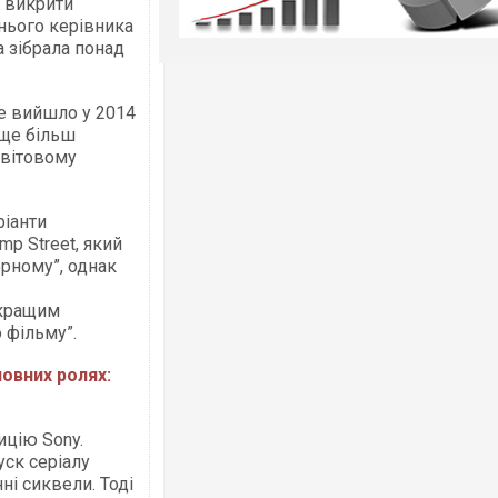
 викрити
нього керівника
а зібрала понад
ке вийшло у 2014
 ще більш
світовому
ріанти
mp Street, який
рному”, однак
йкращим
 фільму”.
ловних ролях:
ицію Sony.
уск серіалу
ні сиквели. Тоді