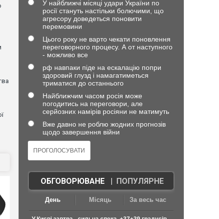
У найближчі місяці удари України по
о
росії стануть настільки болючими, що
агресору доведеться поновити
перемовини
Цього року не варто чекати поновлення
переговорного процесу. А от наступного
и
- можливо все
рф навпаки піде на ескалацію попри
здоровий глузд і намагатиметься
тва
триматися до останнього
Найближчим часом росія може
погодитись на переговори, але
серйозних намірів росіяни не матимуть
ої
Вже давно не роблю жодних прогнозів
щодо завершення війни
ОБГОВОРЮВАНЕ
|
ПОПУЛЯРНЕ
День
Місяць
За весь час