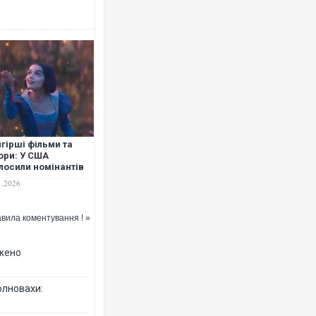
гірші фільми та
ори: У США
лосили номінантів
премію "Золота
1.2026
ина 2026"
вила коментування ! »
джено
олновахи: