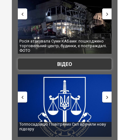
АБами: пошкоджено
Українські надзвичайники врятували козуленя
нки, є постраждалі.
під час ліквідації масштабної лісової пожежі у
Франції
ВІДЕО
х Сил вручили нову
Сили оборони уразили Ярославський НПЗ:
губернатор регіону заявив про наймасштабнішу
атаку. ВІДЕО