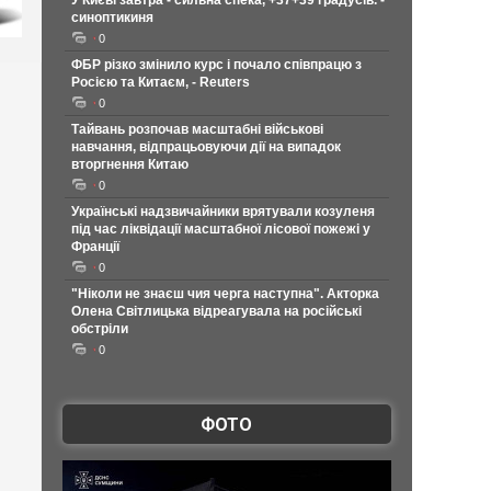
У Києві завтра - сильна спека, +37+39 градусів. -
синоптикиня
0
ФБР різко змінило курс і почало співпрацю з
Росією та Китаєм, - Reuters
0
Тайвань розпочав масштабні військові
навчання, відпрацьовуючи дії на випадок
вторгнення Китаю
0
Українські надзвичайники врятували козуленя
під час ліквідації масштабної лісової пожежі у
Франції
0
"Ніколи не знаєш чия черга наступна". Акторка
Олена Світлицька відреагувала на російські
обстріли
0
ФОТО