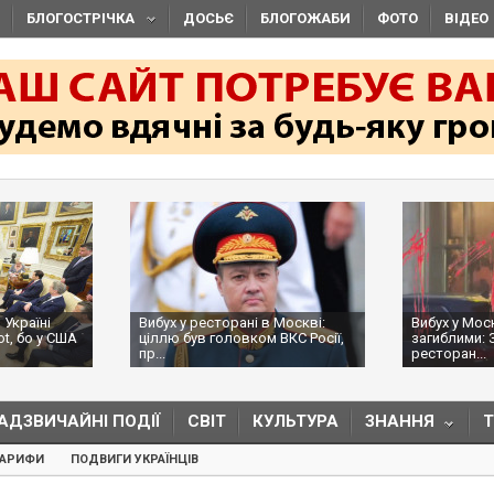
БЛОГОСТРІЧКА
ДОСЬЄ
БЛОГОЖАБИ
ФОТО
ВІДЕО
 Україні
Вибух у ресторані в Москві:
Вибух у Мос
ot, бо у США
ціллю був головком ВКС Росії,
загиблими: 
пр...
ресторан...
АДЗВИЧАЙНІ ПОДІЇ
СВІТ
КУЛЬТУРА
ЗНАННЯ
ТАРИФИ
ПОДВИГИ УКРАЇНЦІВ