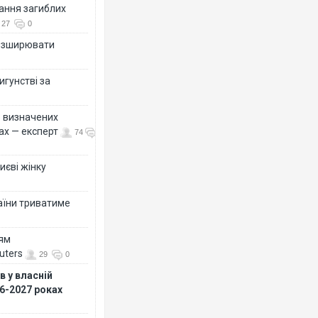
вання загиблих
27
0
розширювати
игунстві за
ко визначених
ах — експерт
74
иєві жінку
раїни триватиме
ням
uters
29
0
 у власній
26-2027 роках