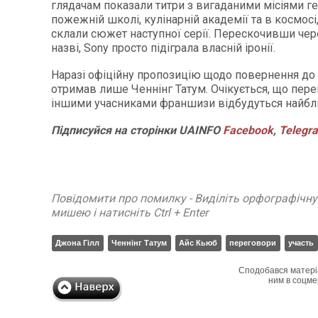
глядачам показали титри з вигаданими місіями ге
пожежній школі, кулінарній академії та в космосі,
склали сюжет наступної серії. Перескочивши чер
назві, Sony просто підіграла власній іронії.
Наразі офіційну пропозицію щодо повернення до
отримав лише Ченнінг Татум. Очікується, що пере
іншими учасниками франшизи відбудуться найбл
Підписуйся
на
сторінки
UAINFO
Facebook
,
Telegr
Повідомити про помилку - Виділіть орфографічн
мишею і натисніть Ctrl + Enter
Джона Гілл
Ченнінг Татум
Айс Кьюб
переговори
участь
Сподобався матері
ним в соцме