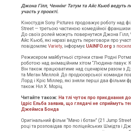
Джона Гілл, Ченнінг Татум та Айс Кьюб ведуть п
участь у проєкті.
Кіностудія Sony Pictures продовжує роботу над 
Street — третьою частиною комедійної франшизи “
До своїх ролей можуть повернутися Джона Гілл, 
Айс Кьюб, які наразі ведуть переговори про участь
повідомляє
Variety
, інформує
UAINFO.org
з
посил
Режисером майбутньої стрічки стане Родні Ротма
роботою над анімаційним хітом “Людина-павук: Кр
Він також працюватиме над сценарієм разом з 
та Меган Меллой. До продюсерської команди по
Лорд і Кріс Міллер, які зняли перші два фільми ф
також Ніл Х. Моріц.
Читайте також:
На тлі чуток про приєднання д
Ідріс Ельба заявив, що глядачі не сприймуть 
Джеймса Бонда
Оригінальний фільм “Мачо і ботан” (21 Jump Stree
році та розповідав про поліцейських Шмідта і Дже