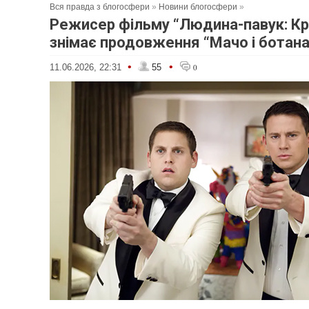
Вся правда з блогосфери
»
Новини блогосфери
»
Режисер фільму “Людина-павук: Крі
знімає продовження “Мачо і ботана
•
•
11.06.2026, 22:31
55
0