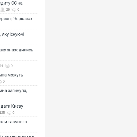
едиту ЄС на
29
0
ерсоні, Черкасах
 яку існуючі
таку знаходились
44
0
ампа можуть
0
ина загинула,
едати Києву
125
0
іали таємного