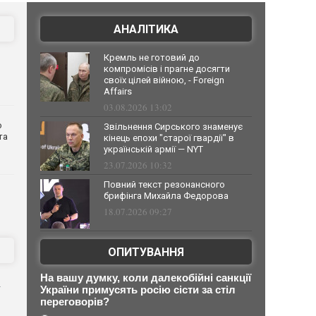
АНАЛІТИКА
Кремль не готовий до
компромісів і прагне досягти
своїх цілей війною, - Foreign
Affairs
03.08.2026 13:02
о
Звільнення Сирського знаменує
та
кінець епохи "старої гвардії" в
українській армії — NYT
23.07.2026 10:32
Повний текст резонансного
брифінга Михайла Федорова
18.07.2026 09:27
ОПИТУВАННЯ
На вашу думку, коли далекобійні санкції
—
України примусять росію сісти за стіл
переговорів?