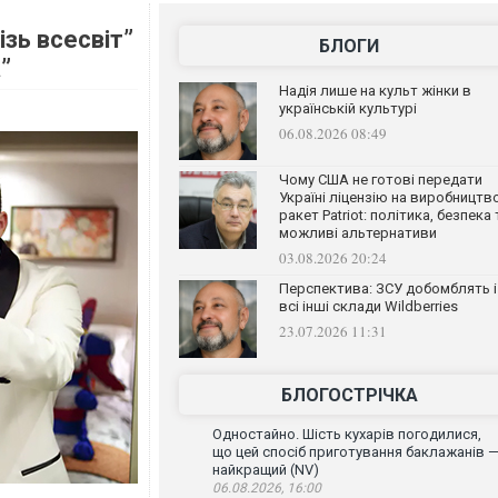
зь всесвіт”
БЛОГИ
”
Надія лише на культ жінки в
українській культурі
06.08.2026 08:49
Чому США не готові передати
Україні ліцензію на виробництв
ракет Patriot: політика, безпека 
можливі альтернативи
03.08.2026 20:24
Перспектива: ЗСУ добомблять і
всі інші склади Wildberries
23.07.2026 11:31
БЛОГОСТРІЧКА
Одностайно. Шість кухарів погодилися,
що цей спосіб приготування баклажанів 
найкращий (NV)
06.08.2026, 16:00