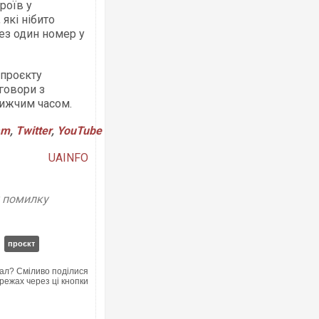
роїв у
 які нібито
ез один номер у
 проєкту
говори з
Росія атакувала Суми К
ижчим часом.
торговельний центр, буди
ФОТО
am
,
Twitter
,
YouTube
UAINFO
у помилку
проєкт
ал? Сміливо поділися
режах через ці кнопки
Топпосадовцю Повітряни
підозру