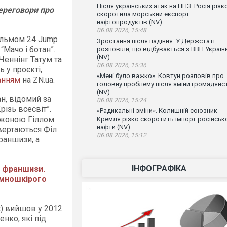
Після українських атак на НПЗ. Росія різк
ереговори про
скоротила морський експорт
нафтопродуктів (NV)
06.08.2026, 15:48
фільмом 24 Jump
Зростання після падіння. У Держстаті
Мачо і ботан”.
розповіли, що відбувається з ВВП Україн
(NV)
Ченнінг Татум та
06.08.2026, 15:36
 у проєкті,
«Мені було важко». Ковтун розповів про
анням
на ZN.ua.
головну проблему після зміни громадянс
(NV)
н, відомий за
06.08.2026, 15:24
ізь всесвіт”.
«Радикальні зміни». Колишній союзник
Джоною Гіллом
Кремля різко скоротить імпорт російськ
нафти (NV)
вертаються Філ
06.08.2026, 15:12
раншизи, а
ІНФОГРАФІКА
о франшизи.
темношкірого
t) вийшов у 2012
нко, які під