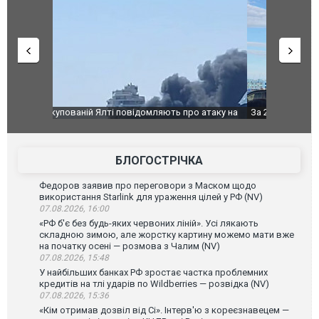
о атаку на
За 2000 кілометрів від кордону з Україною: в
В Таїланді 
го диму.
Єкатеринбурзі після атаки дронів загорівся
блискавки 
склад Wildberries. ФОТО. ВІДЕО
постражда
БЛОГОСТРІЧКА
Федоров заявив про переговори з Маском щодо
використання Starlink для ураження цілей у РФ (NV)
07.08.2026, 16:00
«РФ б'є без будь-яких червоних ліній». Усі лякають
складною зимою, але жорстку картину можемо мати вже
на початку осені — розмова з Чалим (NV)
07.08.2026, 15:48
У найбільших банках РФ зростає частка проблемних
кредитів на тлі ударів по Wildberries — розвідка (NV)
07.08.2026, 15:36
«Кім отримав дозвіл від Сі». Інтерв'ю з кореєзнавецем —