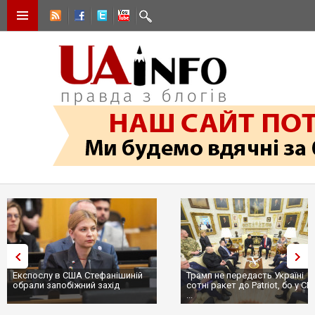
Експослу в США Стефанішиній
Трамп не передасть Україні
обрали запобіжний захід
сотні ракет до Patriot, бо у С
...