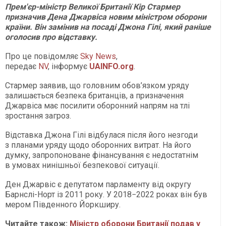
Прем'єр-міністр Великої Британії Кір Стармер
призначив Дена Джарвіса новим міністром оборони
країни. Він замінив на посаді Джона Гілі, який раніше
оголосив про відставку.
Про це повідомляє
Sky News
,
передає
NV
, інформує
UAINFO.org
.
Стармер заявив, що головним обов’язком уряду
залишається безпека британців, а призначення
Джарвіса має посилити оборонний напрям на тлі
зростання загроз.
Відставка Джона Гілі відбулася після його незгоди
з планами уряду щодо оборонних витрат. На його
думку, запропоноване фінансування є недостатнім
в умовах нинішньої безпекової ситуації.
Ден Джарвіс є депутатом парламенту від округу
Барнслі-Норт із 2011 року. У 2018−2022 роках він був
мером Південного Йоркширу.
Читайте також:
Міністр оборони Британії подав у