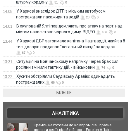
штурму кордону
51
0
У Харкові внаслідок ДТП з міським автобусом
14:08
постраждали пасажири та водій
28
0
В окупованій Ялті повідомляють про атаку на порт: над
14:01
містом навис стовп чорного диму. ВІДЕО
106
0
У Харкові ДБР затримало капітана Нацгвардії, який за 8
13:44
тис. доларів продавав "легальний виїзд" за кордон
67
0
Ситуація на Вовчанському напрямку: через брак сил
13:31
росіяни змінили тактику дій, - військовий
74
0
Хусити обстріляли Саудівську Аравію: одинадцять
13:22
постраждалих
66
0
БІЛЬШЕ
АНАЛІТИКА
Кремль не готовий до компромісів і прагне
досягти своїх цілей війною, - Foreign Affairs