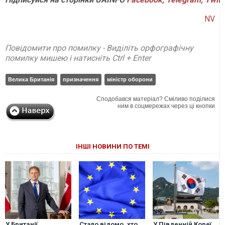
NV
Повідомити про помилку - Виділіть орфографічну
помилку мишею і натисніть Ctrl + Enter
Велика Британія
призначення
міністр оборони
Сподобався матеріал? Сміливо поділися
ним в соцмережах через ці кнопки
ІНШІ НОВИНИ ПО ТЕМІ
У Британії
Стало відомо, хто
У Південній Кореї