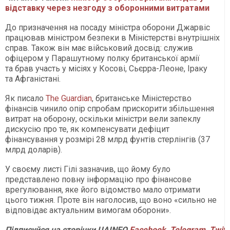
відставку через незгоду з оборонними витратами
До призначення на посаду міністра оборони Джарвіс
працював міністром безпеки в Міністерстві внутрішніх
справ. Також він має військовий досвід: служив
офіцером у Парашутному полку британської армії
та брав участь у місіях у Косові, Сьєрра-Леоне, Іраку
та Афганістані.
Як писало
The Guardian
, британське Міністерство
фінансів чинило опір спробам прискорити збільшення
витрат на оборону, оскільки міністри вели запеклу
дискусію про те, як компенсувати дефіцит
фінансування у розмірі 28 млрд фунтів стерлінгів (37
млрд доларів).
У своєму листі Гілі зазначив, що йому було
представлено повну інформацію про фінансове
врегулювання, яке його відомство мало отримати
цього тижня. Проте він наголосив, що воно «сильно не
відповідає актуальним вимогам оборони».
Підписуйся
на
сторінки
UAINFO
Facebook
,
Telegram
,
Twitt