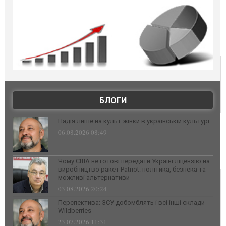
БЛОГИ
Надія лише на культ жінки в українській культурі
06.08.2026 08:49
Чому США не готові передати Україні ліцензію на
виробництво ракет Patriot: політика, безпека та
можливі альтернативи
03.08.2026 20:24
Перспектива: ЗСУ добомблять і всі інші склади
Wildberries
23.07.2026 11:31