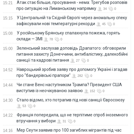
Атак стає більше, просування - нема: Трегубов розповів
15:21
про ситуацію на Лиманському напрямку
34
0
У Центральній та Східній Європі через аномальну спеку
15:15
зафіксували нові температурні рекорди
45
0
У російському Брянську спалахнула пожежа, горять
15:08
склади — ЗМІ
78
0
Зеленський заслухав доповідь Драпатого: обговорили
15:00
питання захисту Донеччини, антибалістику, далекобійні
санкції та кадрові питання
27
0
Навроцький зробив заяву про допомогу Україні і згадав
14:52
про "бандерівські прапори"
282
0
Чи стане Венс наступником Трампа? Президент США
14:44
виступив із неочікуваною заявою
152
0
Стало відомо, хто потрапив під нові санкції Євросоюзу
14:30
53
0
Франція попередила, що не терпітиме спроб іноземного
14:22
втручання у вибори
31
0
Мер Сеути заявив про 100 загиблих мігрантів під час
14:16