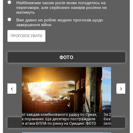
Найближчим часом росія може погодитись на
переговори, але серйозних намірів росіяни не
матимуть
Вже давно не роблю жодних прогнозів щодо
завершення війни
ФОТО
по Сумах,
За 2000 кілометрів від кордону з Україною: в
"Мої іграш
траждали
Єкатеринбурзі після атаки дронів загорівся
суперкарів
ВІДЕО
ині. ФОТО
склад Wildberries. ФОТО. ВІДЕО