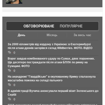
ОБГОВОРЮВАНЕ
|
ПОПУЛЯРНЕ
День
Місяць
За весь час
За 2000 кілометрів від кордону з Україною: в Єкатеринбурзі
після атаки дронів загорівся склад Wildberries. ФОТО. ВІДЕО
0
Ворог завдав комбінованого удару по Сумах, двоє поранених.
Ще десятеро постраждали після атаки БПЛА по ринку на
Сумщині. ФОТО
0
На аеродромі "Гвардійське" в окупованому Криму спалахнула
масштабна пожежа на складі пального
0
В адміністрації Вучича анонсували перший візит Зеленського до
Сербії
0