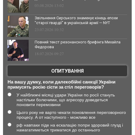
03.08.2026 13:02
Звільнення Сирського знаменує кінець епохи
"старої гвардії" в українській армії — NYT
23.07.2026 10:32
Повний текст резонансного брифінга Михайла
Федорова
18.07.2026 09:27
ОПИТУВАННЯ
На вашу думку, коли далекобійні санкції України
примусять росію сісти за стіл переговорів?
У найближчі місяці удари України по росії стануть
настільки болючими, що агресору доведеться
поновити перемовини
Цього року не варто чекати поновлення переговорного
процесу. А от наступного - можливо все
рф навпаки піде на ескалацію попри здоровий глузд і
намагатиметься триматися до останнього