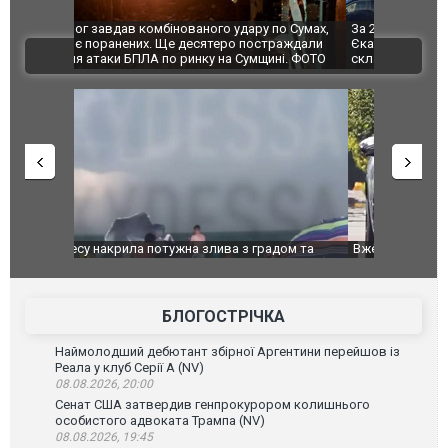
по Сумах,
За 2000 кілометрів від кордону з Україною: в
"Мої іграш
траждали
Єкатеринбурзі після атаки дронів загорівся
суперкарів
ВІДЕО
ині. ФОТО
склад Wildberries. ФОТО. ВІДЕО
дом та
Вже вивели на тести: Ferrari готує оновлення
Вийшов тре
позашляховика Purosangue. ВІДЕО
фільму "Аф
БЛОГОСТРІЧКА
Наймолодший дебютант збірної Аргентини перейшов із
Реала у клуб Серії А (NV)
08.08.2026, 20:00
Сенат США затвердив генпрокурором колишнього
особистого адвоката Трампа (NV)
08.08.2026, 19:45