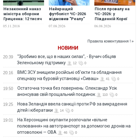
Незаконний наказ
Найкращий
Після провалу на
міністра оборони
футболіст ЧС-2026
ЧС-2026: у
Гриценка: 12 тисяч
відмовив "Реалу"
Південній Кореї
сімей
заради переходу в
розслідують
05.11.2018
07.08.2026
06.08.2026
військовослужбовців
"Барселону"
призначення
не отримали житло
тренера збірної
Правила коментування ! »
НОВИНИ
"Зробимо все, що в наших силах", - Вучич обіцяв
20:39
Зеленському підтримку
12
0
ВМС ЗСУ знищили російські об'єкти та обладнання
20:16
спецназу на буровій установці «Сиваш»
41
0
Остаточна точка без повернень: Олександр Усік
19:50
анонсував свій прощальний поєдинок
110
0
Нова Зеландія ввела санкції проти РФ за викрадення
19:25
дітей і кібератаки
14
0
На Херсонщині окупанти розпочали «вільне
19:01
полювання» на автотранспорт за допомогою дронів на
оптоволокні — ОВА
46
0