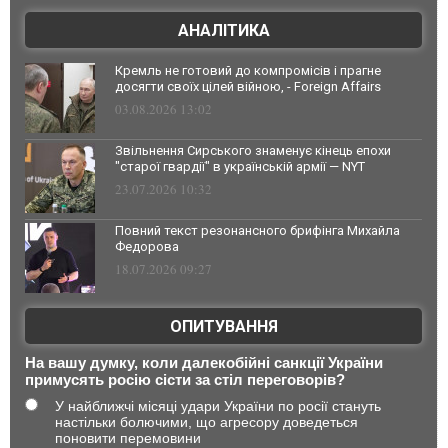
АНАЛІТИКА
Кремль не готовий до компромісів і прагне
досягти своїх цілей війною, - Foreign Affairs
03.08.2026 13:02
Звільнення Сирського знаменує кінець епохи
"старої гвардії" в українській армії — NYT
23.07.2026 10:32
Повний текст резонансного брифінга Михайла
Федорова
18.07.2026 09:27
ОПИТУВАННЯ
На вашу думку, коли далекобійні санкції України
примусять росію сісти за стіл переговорів?
У найближчі місяці удари України по росії стануть
настільки болючими, що агресору доведеться
поновити перемовини