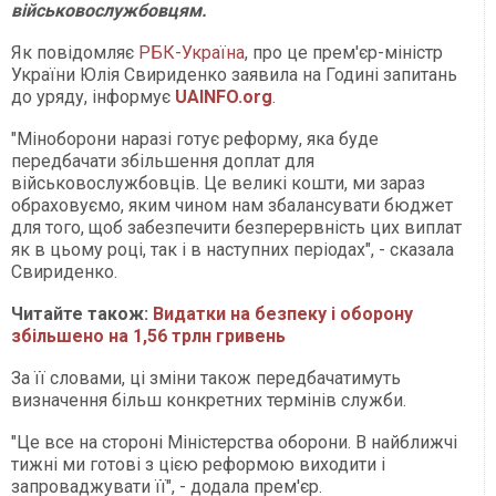
військовослужбовцям.
Як повідомляє
РБК-Україна
, про це прем'єр-міністр
України Юлія Свириденко заявила на Годині запитань
до уряду, інформує
UAINFO
.org
.
"Міноборони наразі готує реформу, яка буде
передбачати збільшення доплат для
військовослужбовців. Це великі кошти, ми зараз
обраховуємо, яким чином нам збалансувати бюджет
для того, щоб забезпечити безперервність цих виплат
як в цьому році, так і в наступних періодах", - сказала
Свириденко.
Читайте також:
Видатки на безпеку і оборону
збільшено на 1,56 трлн гривень
За її словами, ці зміни також передбачатимуть
визначення більш конкретних термінів служби.
"Це все на стороні Міністерства оборони. В найближчі
тижні ми готові з цією реформою виходити і
запроваджувати її", - додала прем'єр.