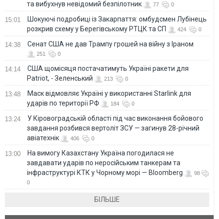
та вибухнув невідомий безпілотник
77
0
Шокуючі подробиці із Закарпаття: омбудсмен Лубінець
15:01
розкрив схему у Берегівському РТЦК та СП
424
0
Сенат США не дав Трампу грошей на війну з Іраном
14:38
251
0
США щомісяця постачатимуть Україні ракети для
14:14
Patriot, - Зеленський
213
0
Маск відмовляє Україні у використанні Starlink для
13:48
ударів по території РФ
184
0
У Кіровоградській області під час виконання бойового
13:24
завдання розбився вертоліт ЗСУ — загинув 28-річний
авіатехнік
406
0
На вимогу Казахстану Україна погодилася не
13:00
завдавати ударів по неросійським танкерам та
інфраструктурі КТК у Чорному морі — Bloomberg
98
0
БІЛЬШЕ