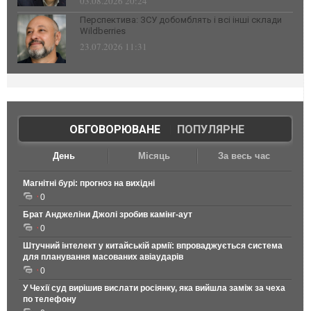
03.08.2026 20:24
Перспектива: ЗСУ добомблять і всі інші склади
Wildberries
23.07.2026 11:31
ОБГОВОРЮВАНЕ
|
ПОПУЛЯРНЕ
День
Місяць
За весь час
Магнітні бурі: прогноз на вихідні
0
Брат Анджеліни Джолі зробив камінг-аут
0
Штучний інтелект у китайській армії: впроваджується система
для планування масованих авіаударів
0
У Чехії суд вирішив вислати росіянку, яка вийшла заміж за чеха
по телефону