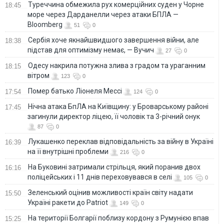
Туреччина обмежила рух комерційних суден у Чорне
18:45
море через Дарданелли через атаки БПЛА —
Bloomberg
51
0
Сербія хоче якнайшвидшого завершення війни, але
18:38
підстав для оптимізму немає, — Вучич
27
0
Одесу накрила потужна злива з градом та ураганним
18:15
вітром
123
0
Помер батько Ліонеля Мессі
17:54
124
0
Нічна атака БпЛА на Київщину: у Броварському районі
17:45
загинули директор ліцею, її чоловік та 3-річний онук
87
0
Лукашенко переклав відповідальність за війну в Україні
16:39
на її внутрішні проблеми
216
0
На Буковині затримали стрільця, який поранив двох
16:16
поліцейських і 11 днів переховувався в селі
105
0
Зеленський оцінив можливості країн світу надати
15:50
Україні ракети до Patriot
149
0
На території Болгарії поблизу кордону з Румунією впав
15:25