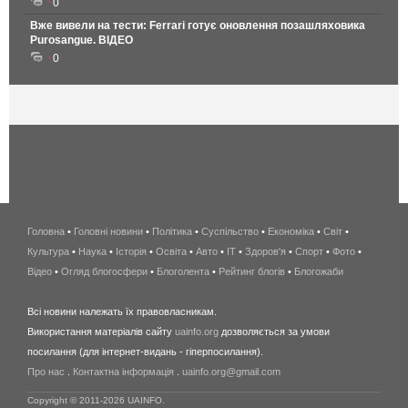
0
Вже вивели на тести: Ferrari готує оновлення позашляховика
Purosangue. ВІДЕО
0
Головна
•
Головні новини
•
Політика
•
Суспільство
•
Економіка
беспроводной
•
Світ
•
Культура
•
Наука
•
Історія
•
Освіта
•
Авто
•
IT
•
Здоров'я
интернет
•
Спорт
•
Фото
•
Відео
•
Огляд блогосфери
•
Блоголента
•
Рейтинг блогів
киев
•
Блогожаби
и
Всі новини належать їх правовласникам.
область
Використання матеріалів сайту
uainfo.org
дозволяється за умови
wimax
посилання (для інтернет-видань - гіперпосилання).
интернет
Про нас
.
Контактна інформація
.
uainfo.org@gmail.com
в
киеве
Copyright © 2011-2026 UAINFO.