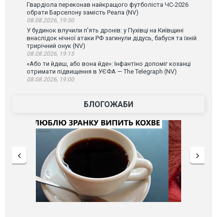
Гвардіола переконав найкращого футболіста ЧС-2026
обрати Барселону замість Реала (NV)
08.08.2026, 19:30
У будинок влучили п’ять дронів: у Пухівці на Київщині
внаслідок нічної атаки РФ загинули дідусь, бабуся та їхній
трирічний онук (NV)
08.08.2026, 19:15
«Або ти йдеш, або вона йде»: Інфантіно допоміг коханці
отримати підвищення в УЄФА — The Telegraph (NV)
08.08.2026, 19:00
БЛОГОЖАБИ