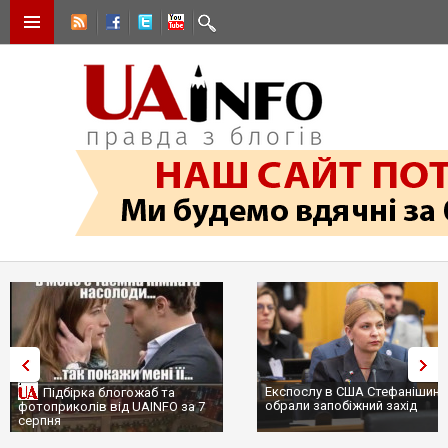
Експослу в США Стефанішині
Підбірка блогожаб та
обрали запобіжний захід
фотоприколів від UAINFO за 7
серпня