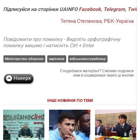
Підписуйся
на
сторінки
UAINFO
Facebook
,
Telegram
,
Twitt
Тетяна Степанова, РБК-Україна
Повідомити про помилку - Виділіть орфографічну
помилку мишею і натисніть Ctrl + Enter
Міністерство оборони
зарплати
військовослужбовці
Сподобався матеріал? Сміливо поділися
ним в соцмережах через ці кнопки
ІНШІ НОВИНИ ПО ТЕМІ