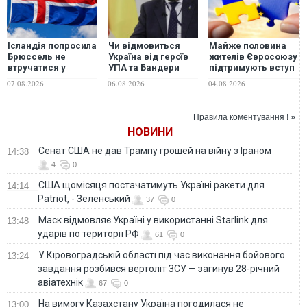
Ісландія попросила
Чи відмовиться
Майже половина
Брюссель не
Україна від героїв
жителів Євросоюзу
втручатися у
УПА та Бандери
підтримують вступ
референдум щодо
заради ЄС: посол у
України до блоку,
07.08.2026
06.08.2026
04.08.2026
ЄС
Польщі відповів на
але у Польщі та
ультиматуми
Франції зростає
Варшави
кількість
Правила коментування ! »
противників
НОВИНИ
Сенат США не дав Трампу грошей на війну з Іраном
14:38
4
0
США щомісяця постачатимуть Україні ракети для
14:14
Patriot, - Зеленський
37
0
Маск відмовляє Україні у використанні Starlink для
13:48
ударів по території РФ
61
0
У Кіровоградській області під час виконання бойового
13:24
завдання розбився вертоліт ЗСУ — загинув 28-річний
авіатехнік
67
0
На вимогу Казахстану Україна погодилася не
13:00