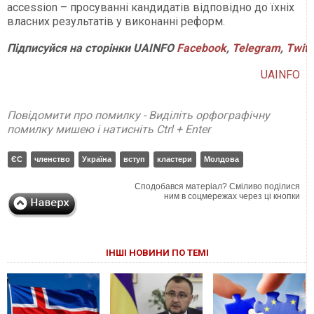
accession – просуванні кандидатів відповідно до їхніх
власних результатів у виконанні реформ.
Підписуйся
на
сторінки
UAINFO
Facebook
,
Telegram
,
Twitt
UAINFO
Повідомити про помилку - Виділіть орфографічну
помилку мишею і натисніть Ctrl + Enter
ЄС
членство
Україна
вступ
кластери
Молдова
Сподобався матеріал? Сміливо поділися
ним в соцмережах через ці кнопки
ІНШІ НОВИНИ ПО ТЕМІ