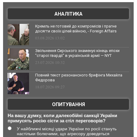
АНАЛІТИКА
Кремль не готовий до компромісів і прагне
досягти своїх цілей війною, - Foreign Affairs
03.08.2026 13:02
Звільнення Сирського знаменує кінець епохи
"старої гвардії" в українській армії — NYT
23.07.2026 10:32
Повний текст резонансного брифінга Михайла
Федорова
18.07.2026 09:27
ОПИТУВАННЯ
На вашу думку, коли далекобійні санкції України
примусять росію сісти за стіл переговорів?
У найближчі місяці удари України по росії стануть
настільки болючими, що агресору доведеться