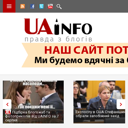
Експослу в США Стефанішині
Підбірка блогожаб та
обрали запобіжний захід
фотоприколів від UAINFO за 7
серпня