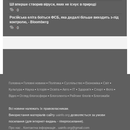
ШІ вперше створив віруси, яких не існує в природі
0
Російська еліта боїться ФСБ, яка дедалі більше виходить з-під
контролю, - Bloomberg
0
Головна
•
Головні новини
•
Політика
•
Суспільство
•
Економіка
беспроводной
•
Світ
•
Культура
•
Наука
•
Історія
•
Освіта
•
Авто
•
IT
•
Здоров'я
интернет
•
Спорт
•
Фото
•
Відео
•
Огляд блогосфери
•
Блоголента
•
Рейтинг блогів
киев
•
Блогожаби
и
Всі новини належать їх правовласникам.
область
Використання матеріалів сайту
uainfo.org
дозволяється за умови
wimax
посилання (для інтернет-видань - гіперпосилання).
интернет
Про нас
.
Контактна інформація
.
uainfo.org@gmail.com
в