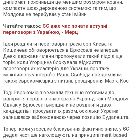
дипломат, пояснивши це меншим розміром країни,
компактнішою державною системою та тим, що
Молдова не перебуває у стані війни.
Читайте також:
ЄС вже час почати вступні
переговори з Україною, - Мерц
Ідея розділити переговорні траєкторії Києва та
Кишинева обговорюється в Брюсселі не вперше.
Деякі держави-члени пропонували такий підхід ще
торік, коли Угорщина блокувала відкриття
переговорних кластерів для України, про таку
можливість у інтервʼю Радіо Свобода повідомляла
також єврокомісарка з питань розширення Марта Кос.
Тоді Єврокомісія вважала технічно готовими до
відкриття першого кластера як Україну, так і Молдову.
Однак у Брюсселі вирішили не розділяти двох
кандидатів і просувати їх разом, оскільки Україна
залишалася заблокованою через позицію Будапешта.
Тепер, коли угорське блокування фактично зняте, у ЄС
дедалі частіше наголошують на принципі merit-based