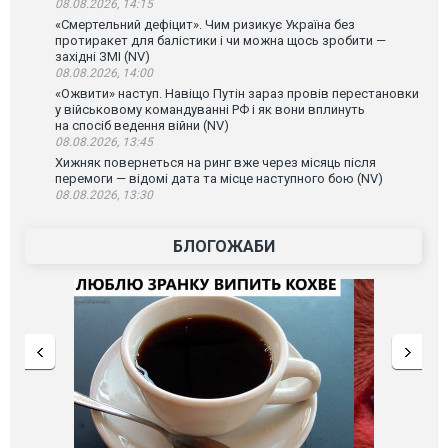
08.08.2026, 14:15
«Смертельний дефіцит». Чим ризикує Україна без
протиракет для балістики і чи можна щось зробити —
західні ЗМІ (NV)
08.08.2026, 14:00
«Ожвити» наступ. Навіщо Путін зараз провів перестановки
у військовому командуванні РФ і як вони вплинуть
на спосіб ведення війни (NV)
08.08.2026, 13:45
Хижняк повернеться на ринг вже через місяць після
перемоги — відомі дата та місце наступного бою (NV)
08.08.2026, 13:30
БЛОГОЖАБИ