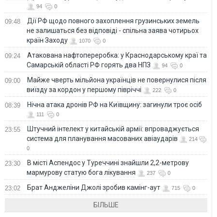
94
0
Дії РФ щодо повного захоплення грузинських земель
09:48
не залишаться без відповіді - спільна заява чотирьох
країн Заходу
1070
0
Атакована нафтопереробка: у Краснодарському краї та
09:24
Самарській області РФ горять два НПЗ
94
0
Майже чверть мільйона українців не повернулися після
09:00
виїзду за кордон у першому півріччі
222
0
Нічна атака дронів РФ на Київщину: загинули троє осіб
08:39
111
0
Штучний інтелект у китайській армії: впроваджується
23:55
система для планування масованих авіаударів
214
0
В місті Аспендос у Туреччині знайшли 2,2-метрову
23:30
мармурову статую бога лікування
237
0
Брат Анджеліни Джолі зробив камінг-аут
23:02
715
0
БІЛЬШЕ