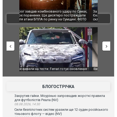
по Сумах,
За 2000 кілометрів від кордону з Україною: в
"Мої іграш
траждали
Єкатеринбурзі після атаки дронів загорівся
суперкарів
ВІДЕО
ині. ФОТО
склад Wildberries. ФОТО. ВІДЕО
оновлення
Вийшов трейлер нової екранізації легендарного
Зеленський
фільму "Афера Томаса Крауна"
перемовин
БЛОГОСТРІЧКА
Закрутив гайки. Моурінью запровадив жорсткі правила
для футболістів Реала (NV)
08.08.2026, 14:30
Сили безпілотних систем уразили ще 12 суден російського
тіньового флоту — відео (NV)