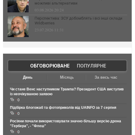
можливі альтернативи
03.08.2026 20:24
Перспектива: ЗСУ добомблять і всі інші склади
Wildberries
23.07.2026 11:31
ОБГОВОРЮВАНЕ
|
ПОПУЛЯРНЕ
День
Місяць
За весь час
Чи стане Венс наступником Трампа? Президент США виступив
із неочікуваною заявою
0
Підбірка блогожаб та фотоприколів від UAINFO за 7 серпня
0
Росіяни почали використовувати значно більшу версію дрона
"Гербера", - "Флеш"
0