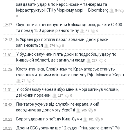
завдавати ударів по неросійським танкерам та
інфраструктурі КТК у Чорному морі — Bloomberg
54
0
Окупанти за ніч випустили 6 «Іскандерів», ракети С-400
12:37
та понад 150 дронів різного типу
51
0
В Україні рух потягів паралізований: деякі рейси
12:13
запізнюються
274
0
У будинок влучили п'ять дронів: подробиці удару по
11:51
Київській області, де загинули люди
227
0
Костянтинівка, Слов'янськ та Краматорськ стануть
11:25
головними цілями осіннього наступу РФ - Максим Жорін
74
0
У Коблевому через вибух міни в морі загинув чоловік,
11:01
дві жінки поранені
117
0
Пентагон усунув від служби генерала, який
10:42
координував допомогу Україні
205
0
Ворог ударив по поїзду Київ-Суми
10:21
181
0
Дрони СБС уразили ще 12 суден "тіньового флоту" РФ
10:13