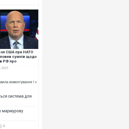
Ворог завд
двоє пора
після атак
ол США при НАТО
ловив сумнів щодо
в РФ про
раїнську атаку" на
2.2025
иденцію Путіна
вила коментування ! »
ться система для
ву мармурову
Вже вивел
позашлях
0