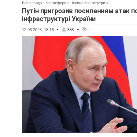
Вся правда з блогосфери
»
Новини блогосфери
»
Путін пригрозив посиленням атак п
інфраструктурі України
•
•
12.06.2026, 18:16
388
0