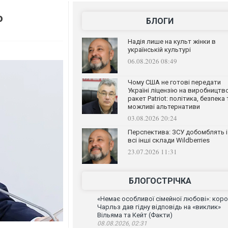
о
БЛОГИ
Надія лише на культ жінки в
українській культурі
06.08.2026 08:49
Чому США не готові передати
Україні ліцензію на виробництв
ракет Patriot: політика, безпека 
можливі альтернативи
03.08.2026 20:24
Перспектива: ЗСУ добомблять і
всі інші склади Wildberries
23.07.2026 11:31
БЛОГОСТРІЧКА
«Немає особливої сімейної любові»: кор
Чарльз дав гідну відповідь на «виклик»
Вільяма та Кейт (Факти)
08.08.2026, 02:31