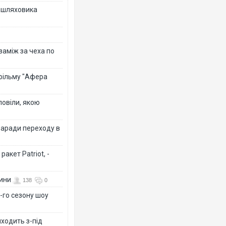
зашляховика
 заміж за чеха по
 фільму "Афера
повіли, якою
заради переходу в
акет Patriot, -
вини
138
0
-го сезону шоу
иходить з-під