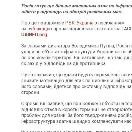
Росія готує ще більше масованих атак по інфраст
нібито у відповідь на обстріл російських міст.
Про це повідомляє
РБК-Україна
з посиланням
на
публікацію
пропагандистського агентства ТАСС
UAINFO.org
.
За словами диктатора Володимира Путіна, Росія
удари по об'єктах інфраструктури України на тлі 
по російській території. Він наголосив, що такі ді
як захід у відповідь на дії противника.
Путін зазначив, що удари будуть спрямовані таки
знизити мотивацію для атак по цивільній інфрастр
його словами, йдеться про системну відповідь на 
сторони.
Окремо він заявив, що пошкоджені об'єкти на тер
відновлюються в короткі терміни і не створюют
проблем для країни. За його твердженням, росій
інфраструктура здатна швидко компенсувати насл