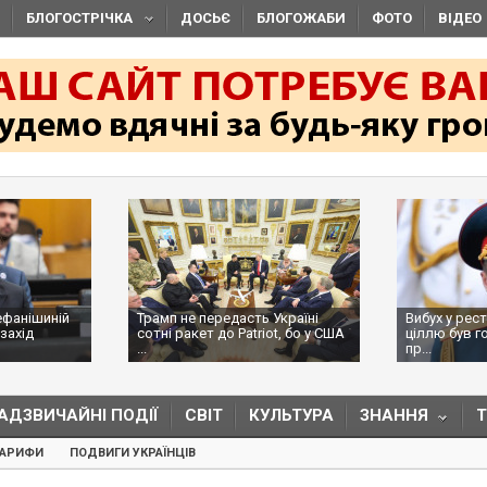
БЛОГОСТРІЧКА
ДОСЬЄ
БЛОГОЖАБИ
ФОТО
ВІДЕО
ефанішиній
Трамп не передасть Україні
Вибух у рес
захід
сотні ракет до Patriot, бо у США
ціллю був г
...
пр...
АДЗВИЧАЙНІ ПОДІЇ
СВІТ
КУЛЬТУРА
ЗНАННЯ
ТАРИФИ
ПОДВИГИ УКРАЇНЦІВ