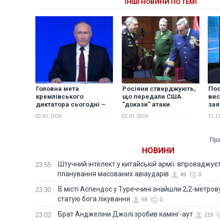
ІНШІ НОВИНИ ПО ТЕМІ
Головна мета
Росіяни стверджують,
Пос
кремлівського
що передали США
вис
диктатора сьогодні –
"докази" атаки
зая
затягування війни до
безпілотників на
"ук
02.01.2026
02.01.2026
31.1
травня, –ЦПД
резиденцію Путіна.
рез
ВІДЕО
Пра
НОВИНИ
Штучний інтелект у китайській армії: впроваджує
23:55
планування масованих авіаударів
49
0
В місті Аспендос у Туреччині знайшли 2,2-метро
23:30
статую бога лікування
59
0
Брат Анджеліни Джолі зробив камінг-аут
23:02
219