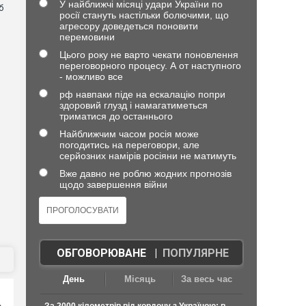
У найближчі місяці удари України по
б
росії стануть настільки болючими, що
агресору доведеться поновити
перемовини
Цього року не варто чекати поновлення
переговорного процесу. А от наступного
- можливо все
рф навпаки піде на ескалацію попри
здоровий глузд і намагатиметься
триматися до останнього
Найближчим часом росія може
погодитись на переговори, але
серйозних намірів росіяни не матимуть
Вже давно не роблю жодних прогнозів
щодо завершення війни
ОБГОВОРЮВАНЕ
|
ПОПУЛЯРНЕ
День
Місяць
За весь час