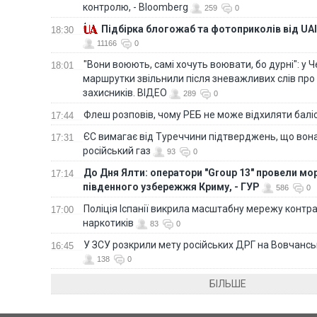
контролю, - Bloomberg
259
0
Підбірка блогожаб та фотоприколів від UAI
18:30
11166
0
"Вони воюють, самі хочуть воювати, бо дурні": у 
18:01
маршрутки звільнили після зневажливих слів про
захисників. ВІДЕО
289
0
Флеш розповів, чому РЕБ не може відхиляти балі
17:44
ЄС вимагає від Туреччини підтверджень, що вона
17:31
російський газ
93
0
До Дня Ялти: оператори "Group 13" провели мо
17:14
південного узбережжя Криму, - ГУР
586
0
Поліція Іспанії викрила масштабну мережу контра
17:00
наркотиків
83
0
У ЗСУ розкрили мету російських ДРГ на Вовчанс
16:45
138
0
БІЛЬШЕ