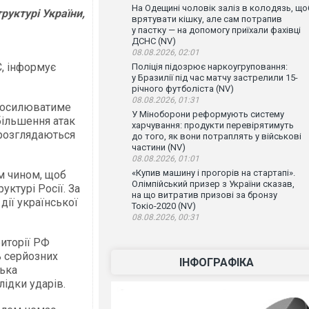
На Одещині чоловік заліз в колодязь, що
руктурі України,
врятувати кішку, але сам потрапив
у пастку — на допомогу приїхали фахівці
ДСНС (NV)
08.08.2026, 02:01
, інформує
Поліція підозрює наркоугруповання:
у Бразилії під час матчу застрелили 15-
річного футболіста (NV)
08.08.2026, 01:31
 посилюватиме
У Міноборони реформують систему
збільшення атак
харчування: продукти перевірятимуть
ї розглядаються
до того, як вони потраплять у військові
частини (NV)
08.08.2026, 01:01
«Купив машину і прогорів на стартапі».
м чином, щоб
Олімпійський призер з України сказав,
уктурі Росії. За
на що витратив призові за бронзу
дії української
Токіо-2020 (NV)
08.08.2026, 00:31
иторії РФ
ь серйозних
ІНФОГРАФІКА
ська
ідки ударів.