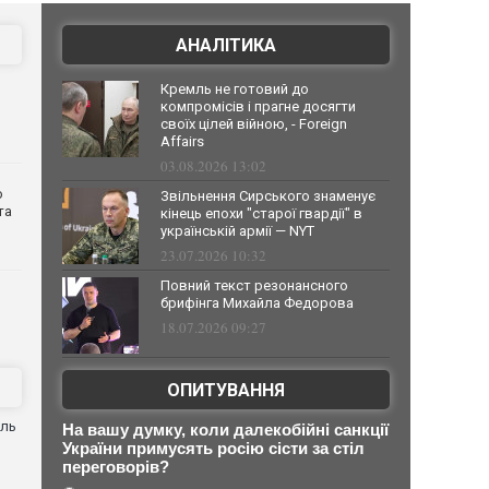
АНАЛІТИКА
Кремль не готовий до
компромісів і прагне досягти
своїх цілей війною, - Foreign
Affairs
03.08.2026 13:02
о
Звільнення Сирського знаменує
та
кінець епохи "старої гвардії" в
українській армії — NYT
23.07.2026 10:32
Повний текст резонансного
брифінга Михайла Федорова
18.07.2026 09:27
ОПИТУВАННЯ
оль
На вашу думку, коли далекобійні санкції
України примусять росію сісти за стіл
переговорів?