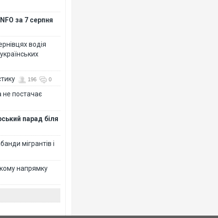
NFO за 7 серпня
Чернівцях водія
 українських
стику
196
0
 не постачає
рський парад біля
банди мігрантів і
ькому напрямку