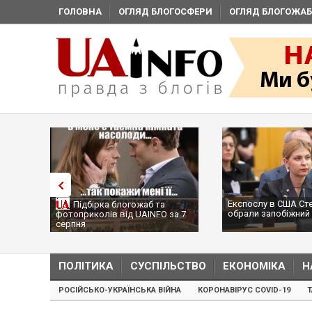
ГОЛОВНА
ОГЛЯД БЛОГОСФЕРИ
ОГЛЯД БЛОГОЖАБ
Експослу в США Ст
Підбірка блогожаб та
обрали запобіжний 
фотоприколів від UAINFO за 7
серпня
ПОЛІТИКА
СУСПІЛЬСТВО
ЕКОНОМІКА
Н
РОСІЙСЬКО-УКРАЇНСЬКА ВІЙНА
КОРОНАВІРУС COVID-19