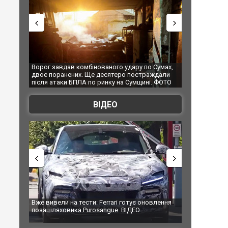
ав комбінованого удару по Сумах,
За 2000 кілометрів від кордону з У
нених. Ще десятеро постраждали
Єкатеринбурзі після атаки дронів 
и БПЛА по ринку на Сумщині. ФОТО
склад Wildberries. ФОТО. ВІДЕО
ВІДЕО
и на тести: Ferrari готує оновлення
Вийшов трейлер нової екранізаці
овика Purosangue. ВІДЕО
фільму "Афера Томаса Крауна"