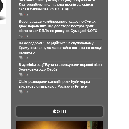
За 2000 кілометрів від кордону з Україною: в
Єкатеринбурзі після атаки дронів загорівся
склад Wildberries. ФОТО. ВІДЕО
0
Ворог завдав комбінованого удару по Сумах,
двоє поранених. Ще десятеро постраждали
після атаки БПЛА по ринку на Сумщині. ФОТО
0
На аеродромі "Гвардійське" в окупованому
Криму спалахнула масштабна пожежа на складі
пального
0
В адміністрації Вучича анонсували перший візит
Зеленського до Сербії
0
США розширили санкції проти Куби через
військову співпрацю з Росією та Китаєм
0
ФОТО