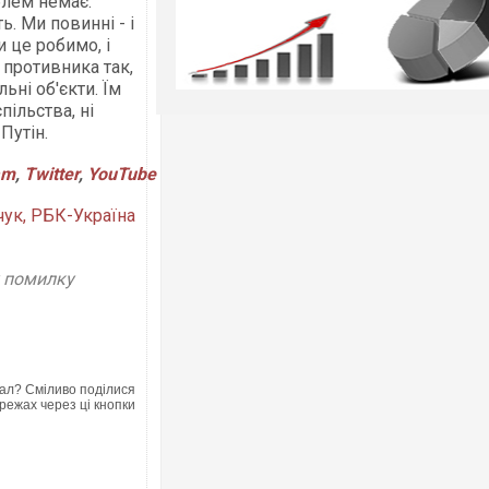
блем немає.
. Ми повинні - і
и це робимо, і
 противника так,
ьні об'єкти. Їм
пільства, ні
Путін.
am
,
Twitter
,
YouTube
чук, РБК-Україна
у помилку
ал? Сміливо поділися
режах через ці кнопки