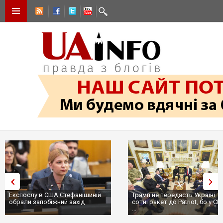
Експослу в США Стефанішиній
Трамп не передасть Україні
обрали запобіжний захід
сотні ракет до Patriot, бо у С
...