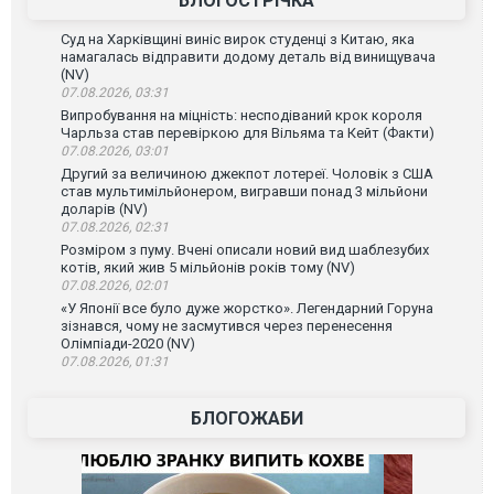
БЛОГОСТРІЧКА
Суд на Харківщині виніс вирок студенці з Китаю, яка
намагалась відправити додому деталь від винищувача
(NV)
07.08.2026, 03:31
Випробування на міцність: несподіваний крок короля
Чарльза став перевіркою для Вільяма та Кейт (Факти)
07.08.2026, 03:01
Другий за величиною джекпот лотереї. Чоловік з США
став мультимільйонером, вигравши понад 3 мільйони
доларів (NV)
07.08.2026, 02:31
Розміром з пуму. Вчені описали новий вид шаблезубих
котів, який жив 5 мільйонів років тому (NV)
07.08.2026, 02:01
«У Японії все було дуже жорстко». Легендарний Горуна
зізнався, чому не засмутився через перенесення
Олімпіади-2020 (NV)
07.08.2026, 01:31
БЛОГОЖАБИ