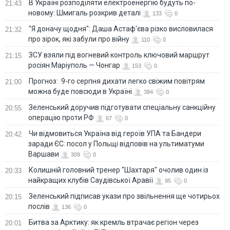
В Україні розподіляти електроенергію будуть по-
21:43
новому: Шмигаль розкрив деталі
133
0
"Я доначу щодня": Даша Астаф'єва різко висловилася
21:32
про зірок, які забули про війну
110
0
ЗСУ взяли під вогневий контроль ключовий маршрут
21:15
росіян Маріуполь — Чонгар
153
0
Прогноз: 9-го серпня дихати легко свіжим повітрям
21:00
можна буде повсюди в Україні
384
0
Зеленський доручив підготувати спеціальну санкційну
20:55
операцію проти РФ
67
0
Чи відмовиться Україна від героїв УПА та Бандери
20:42
заради ЄС: посол у Польщі відповів на ультиматуми
Варшави
309
0
Колишній головний тренер "Шахтаря" очолив один із
20:33
найкращих клубів Саудівської Аравії
95
0
Зеленський підписав укази про звільнення ще чотирьох
20:15
послів
136
0
Битва за Арктику: як кремль втрачає регіон через
20:01