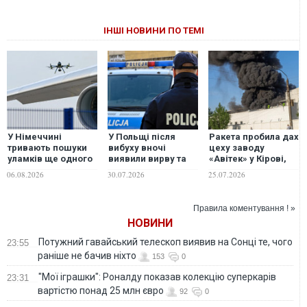
ІНШІ НОВИНИ ПО ТЕМІ
У Німеччині
У Польщі після
Ракета пробила дах
тривають пошуки
вибуху вночі
цеху заводу
уламків ще одного
виявили вирву та
«Авітек» у Кірові,
дрона в аеропорту
уламки
це підтверджують
06.08.2026
30.07.2026
25.07.2026
Лейпцига
неідентифікованого
супутникові знімки
об'єкта
після удару ракети
Правила коментування ! »
НОВИНИ
Потужний гавайський телескоп виявив на Сонці те, чого
23:55
раніше не бачив ніхто
153
0
"Мої іграшки": Роналду показав колекцію суперкарів
23:31
вартістю понад 25 млн євро
92
0