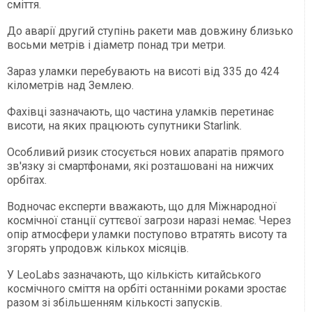
сміття.
До аварії другий ступінь ракети мав довжину близько
восьми метрів і діаметр понад три метри.
Зараз уламки перебувають на висоті від 335 до 424
кілометрів над Землею.
Фахівці зазначають, що частина уламків перетинає
висоти, на яких працюють супутники Starlink.
Особливий ризик стосується нових апаратів прямого
зв'язку зі смартфонами, які розташовані на нижчих
орбітах.
Водночас експерти вважають, що для Міжнародної
космічної станції суттєвої загрози наразі немає. Через
опір атмосфери уламки поступово втратять висоту та
згорять упродовж кількох місяців.
У LeoLabs зазначають, що кількість китайського
космічного сміття на орбіті останніми роками зростає
разом зі збільшенням кількості запусків.