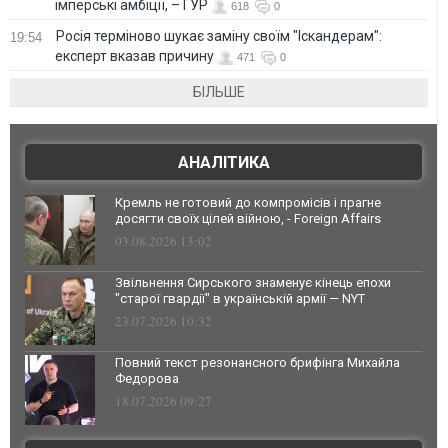
імперські амбіції, – ГУР
618
0
Росія терміново шукає заміну своїм "Іскандерам":
19:54
експерт вказав причину
471
0
БІЛЬШЕ
АНАЛІТИКА
Кремль не готовий до компромісів і прагне
досягти своїх цілей війною, - Foreign Affairs
03.08.2026 13:02
Звільнення Сирського знаменує кінець епохи
"старої гвардії" в українській армії — NYT
23.07.2026 10:32
Повний текст резонансного брифінга Михайла
Федорова
18.07.2026 09:27