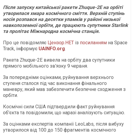
Після запуску китайської ракети Zhuque-2E на орбіті
утворилася хмара космічного сміття. Верхній ступінь
носія розпався на десятки уламків у районі низької
навколоземної орбіти, де працюють супутники Starlink
та пролітає Міжнародна космічна станція.
Про це повідомляє
Цензор.НЕТ
із
посиланням
на Space
Track, інформує
UAINFO.org
.
Ракета Zhuque-2E вивела на орбіту два супутники
прямого мобільного зв'язку 9 червня.
За попередніми оцінками, руйнування верхнього
ступеня сталося під час виконання фінального
маневру, який мав забезпечити безпечне сходження з
орбіти.
Космічні сили США підтвердили факт руйнування
об'єкта та повідомили, що наразі аналізують ситуацію.
За оцінками експертів компанії LeoLabs, після вибуху
утворилося від 100 до 150 фрагментів космічного