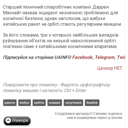
Старший технічний співробітник компанії Даррен
Макнайт назвав інцидент незначною проблемою для
космічної безпеки, однак наголосив, що вибухи
китайських ракет на орбіті стають регулярним явищем.
За його словами, три з чотирьох найбільших випадків
руйнування об'єктів на низькій навколоземній орбіті
пов'язані саме з китайськими космічними апаратами.
Підписуйся
на
сторінки
UAINFO
Facebook
,
Telegram
,
Twitt
Цензор.НЕТ
Повідомити про помилку - Виділіть орфографічну
помилку мишею і натисніть Ctrl + Enter
ракета
вибух
орбіта
уламки
супутники
Starlink
Сподобався матеріал? Сміливо поділися
ним в соцмережах через ці кнопки