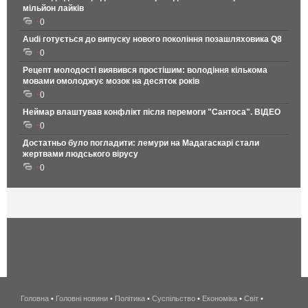
мільйон лайків
0
Audi готується до випуску нового покоління позашляховика Q8
0
Рецепт молодості виявився простішим: володіння кількома
мовами омолоджує мозок на десяток років
0
Неймар влаштував конфлікт після перемоги "Сантоса". ВІДЕО
0
Достатньо було погладити: лемури на Мадагаскарі стали
жертвами людського вірусу
0
Головна
•
Головні новини
•
Політика
•
Суспільство
•
Економіка
беспроводной
•
Світ
•