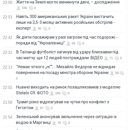
Життя на Землі могло виникнути двічі, – дослідження
23:00
156
0
Навіть 300 американських ракет Україні вистачить
22:53
лише на 2,5-3 місяці активних російських обстрілів -
експерт
45
0
Як діяти пасажирам у разі загрози під час подорожі -
22:42
поради від "Укрзалізниці"
59
0
В Таїланді футболіст загинув від удару блискавки під
22:31
час матчу: ще 12 людей постраждали. ВІДЕО
71
0
"Немає чіткого „ні“", - Михайло Федоров не відкидає
22:13
повернення на посаду міністра оборони України
58
0
Huawei виходить на ринок позашляховиків з моделлю
22:02
Stelato G9. ФОТО
185
0
Трамп різко відреагував на чутки про конфлікт з
21:58
Гегсетом
67
0
Зеленський анонсував звільнення через ситуацію із
21:54
водою в Марганці
70
0