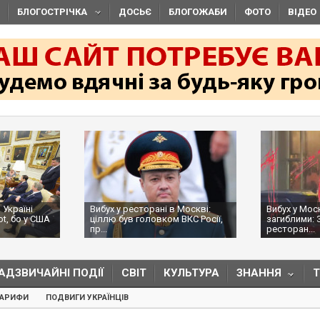
БЛОГОСТРІЧКА
ДОСЬЄ
БЛОГОЖАБИ
ФОТО
ВІДЕО
 Україні
Вибух у ресторані в Москві:
Вибух у Мос
ot, бо у США
ціллю був головком ВКС Росії,
загиблими: 
пр...
ресторан...
АДЗВИЧАЙНІ ПОДІЇ
СВІТ
КУЛЬТУРА
ЗНАННЯ
ТАРИФИ
ПОДВИГИ УКРАЇНЦІВ