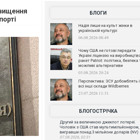
двищення
БЛОГИ
порті
Надія лише на культ жінки в
українській культурі
06.08.2026 08:49
Чому США не готові передати
Україні ліцензію на виробництв
ракет Patriot: політика, безпека 
можливі альтернативи
03.08.2026 20:24
Перспектива: ЗСУ добомблять і
всі інші склади Wildberries
23.07.2026 11:31
БЛОГОСТРІЧКА
Другий за величиною джекпот лотереї.
Чоловік з США став мультимільйонером,
вигравши понад 3 мільйони доларів (NV)
07.08.2026, 02:31