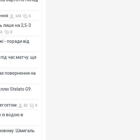
ення
143
0
ь лише на 2,5-3
41
0
і - поради від
 під час матчу: ще
дає повернення на
ллю Stelato G9.
Гегсетом
62
0
 із водою в
-новому: Шмигаль