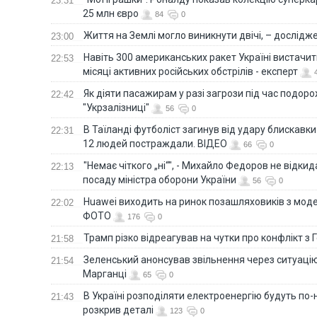
23:31
25 млн євро
84
0
Життя на Землі могло виникнути двічі, – дослідж
23:00
Навіть 300 американських ракет Україні вистачит
22:53
місяці активних російських обстрілів - експерт
Як діяти пасажирам у разі загрози під час подорож
22:42
"Укрзалізниці"
56
0
В Таїланді футболіст загинув від удару блискавки
22:31
12 людей постраждали. ВІДЕО
66
0
"Немає чіткого „ні“", - Михайло Федоров не відки
22:13
посаду міністра оборони України
56
0
Huawei виходить на ринок позашляховиків з моде
22:02
ФОТО
176
0
Трамп різко відреагував на чутки про конфлікт з 
21:58
Зеленський анонсував звільнення через ситуацію
21:54
Марганці
65
0
В Україні розподіляти електроенергію будуть по
21:43
розкрив деталі
123
0