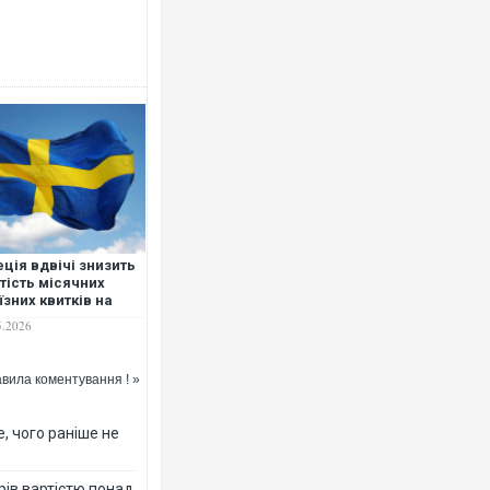
Росія атаку
торговельни
ФОТО
ція вдвічі знизить
тість місячних
їзних квитків на
омадський
5.2026
нспорт
вила коментування ! »
, чого раніше не
Топпосадов
підозру
рів вартістю понад