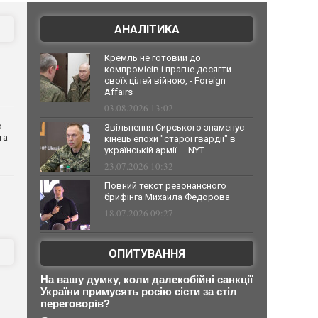
АНАЛІТИКА
Кремль не готовий до
компромісів і прагне досягти
своїх цілей війною, - Foreign
Affairs
03.08.2026 13:02
о
Звільнення Сирського знаменує
та
кінець епохи "старої гвардії" в
українській армії — NYT
23.07.2026 10:32
Повний текст резонансного
брифінга Михайла Федорова
18.07.2026 09:27
ОПИТУВАННЯ
На вашу думку, коли далекобійні санкції
України примусять росію сісти за стіл
переговорів?