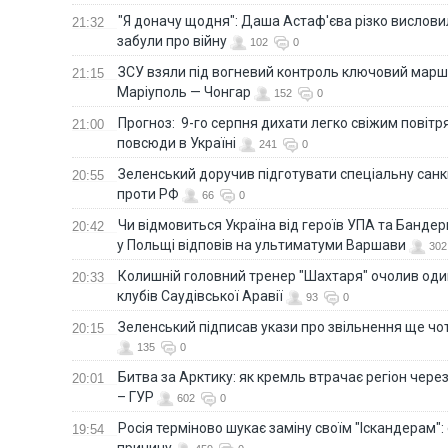
"Я доначу щодня": Даша Астаф'єва різко висловила
21:32
забули про війну
102
0
ЗСУ взяли під вогневий контроль ключовий марш
21:15
Маріуполь — Чонгар
152
0
Прогноз: 9-го серпня дихати легко свіжим повіт
21:00
повсюди в Україні
241
0
Зеленський доручив підготувати спеціальну санк
20:55
проти РФ
66
0
Чи відмовиться Україна від героїв УПА та Бандер
20:42
у Польщі відповів на ультиматуми Варшави
302
Колишній головний тренер "Шахтаря" очолив оди
20:33
клубів Саудівської Аравії
93
0
Зеленський підписав укази про звільнення ще чо
20:15
135
0
Битва за Арктику: як кремль втрачає регіон через 
20:01
– ГУР
602
0
Росія терміново шукає заміну своїм "Іскандерам":
19:54
причину