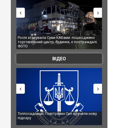
вала Суми КАБами: пошкоджено
Українські надзвичайники врятувал
й центр, будинки, є постраждалі.
під час ліквідації масштабної лісово
Франції
ВІДЕО
цю Повітряних Сил вручили нову
Сили оборони уразили Ярославськ
губернатор регіону заявив про на
атаку. ВІДЕО