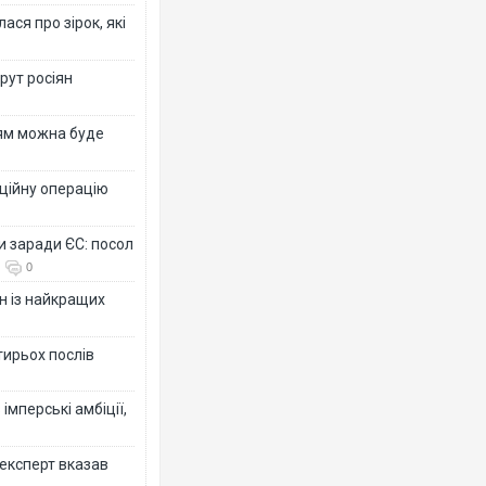
ся про зірок, які
рут росіян
рям можна буде
ційну операцію
и заради ЄС: посол
0
н із найкращих
тирьох послів
імперські амбіції,
 експерт вказав