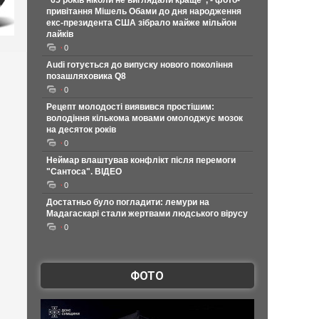
"65 років ніколи не виглядали краще", - фото-
привітання Мішель Обами до дня народження
екс-президента США зібрало майже мільйон
лайків
0
Audi готується до випуску нового покоління
позашляховика Q8
0
Рецепт молодості виявився простішим:
володіння кількома мовами омолоджує мозок
на десяток років
0
Неймар влаштував конфлікт після перемоги
"Сантоса". ВІДЕО
0
Достатньо було погладити: лемури на
Мадагаскарі стали жертвами людського вірусу
0
ФОТО