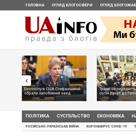
ГОЛОВНА
ОГЛЯД БЛОГОСФЕРИ
ОГЛЯД БЛОГОЖАБ
Експослу в США Стефанішиній
Трамп не передасть
обрали запобіжний захід
сотні ракет до Patri
...
ПОЛІТИКА
СУСПІЛЬСТВО
ЕКОНОМІКА
Н
РОСІЙСЬКО-УКРАЇНСЬКА ВІЙНА
КОРОНАВІРУС COVID-19