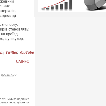
ержавний
льних
теріалів,
відповіді.
ранспорту,
ирів становлять:
 на проїзд
с, фунікулер,
am
,
Twitter
,
YouTube
UAINFO
у помилку
ал? Сміливо поділися
режах через ці кнопки