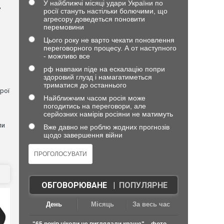
У найближчі місяці удари України по
д
росії стануть настільки болючими, що
агресору доведеться поновити
перемовини
Цього року не варто чекати поновлення
переговорного процесу. А от наступного
- можливо все
рф навпаки піде на ескалацію попри
здоровий глузд і намагатиметься
триматися до останнього
рої
Найближчим часом росія може
погодитись на переговори, але
серйозних намірів росіяни не матимуть
ли
Вже давно не роблю жодних прогнозів
щодо завершення війни
ОБГОВОРЮВАНЕ
|
ПОПУЛЯРНЕ
День
Місяць
За весь час