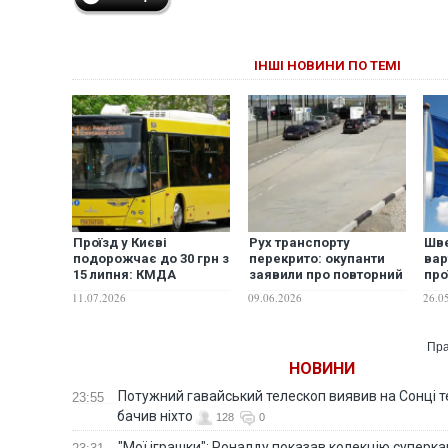
ІНШІ НОВИНИ ПО ТЕМІ
Проїзд у Києві
Рух транспорту
Шве
подорожчає до 30 грн з
перекрито: окупанти
вар
15 липня: КМДА
заявили про повторний
про
опублікувала тарифи
удар дронів по мосту у
гр
11.07.2026
09.06.2026
26.0
Чонгарі
тра
Пра
НОВИНИ
Потужний гавайський телескоп виявив на Сонці те
23:55
бачив ніхто
128
0
"Мої іграшки": Роналду показав колекцію суперка