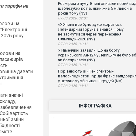
Розміром з пуму. Вчені описали новий ви
ти тарифи на
шаблезубих котів, який жив 5 мільйонів
років тому (NV)
07.08.2026, 02:01
голови на
«У Японії все було дуже жорстко».
 "Електронні
Легендарний Горуна зізнався, чому
не засмутився через перенесення
 2026 року,
Олімпіади-2020 (NV)
07.08.2026, 01:31
У Німеччині заявили, що на борту
голови на
українського Ан-124 у Лейпцигу не було зб
 пасажирів
чи боєприпасів (NV)
сть
07.08.2026, 01:01
овинна давати
Порівнюють із «Пенісгейтом»:
велосипедисток Тур де Франс запідозри
 утримання
у штучному збільшенні грудей (NV)
і.
07.08.2026, 00:31
ати значні
складу,
ІНФОГРАФІКА
я забезпечення
Собівартість
ньої зміни
бхідності
иємств