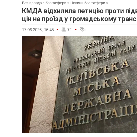
Вся правда з блогосфери
»
Новини блогосфери
»
КМДА відхилила петицію проти пі
цін на проїзд у громадському транс
•
•
17.06.2026, 16:45
72
0