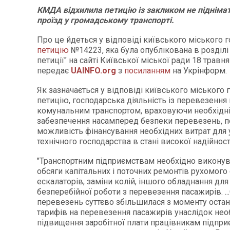
КМДА відхилила петицію із закликом не підніма
проїзд у громадському транспорті.
Про це йдеться у відповіді київського міського 
петицію
№14223, яка була опублікована в розділі
петиції" на сайті Київської міської ради 18 травня
передає
UAINFO.org
з
посиланням
на Укрінформ.
Як зазначається у відповіді київського міського 
петицію, господарська діяльність із перевезення
комунальним транспортом, враховуючи необхідні
забезпечення насамперед безпеки перевезень, п
можливість фінансування необхідних витрат для
технічного господарства в стані високої надійност
"Транспортним підприємствам необхідно виконув
обсяги капітальних і поточних ремонтів рухомого 
ескалаторів, заміни колій, іншого обладнання дл
безперебійної роботи з перевезення пасажирів. ...
перевезень суттєво збільшилася з моменту остан
тарифів на перевезення пасажирів унаслідок нео
підвищення заробітної плати працівникам підпр