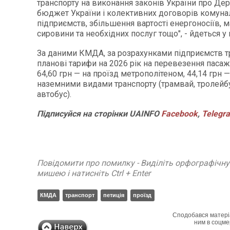
транспорту на виконання законів України про Д
бюджет України і колективних договорів комуна
підприємств, збільшення вартості енергоносіїв, ма
сировини та необхідних послуг тощо", - йдеться у 
За даними КМДА, за розрахунками підприємств т
планові тарифи на 2026 рік на перевезення пасаж
64,60 грн — на проїзд метрополітеном, 44,14 грн —
наземними видами транспорту (трамвай, тролейбу
автобус).
Підписуйся
на
сторінки
UAINFO
Facebook
,
Telegr
Повідомити про помилку - Виділіть орфографічн
мишею і натисніть Ctrl + Enter
КМДА
транспорт
петиція
проїзд
Сподобався матері
ним в соцме