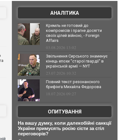
АНАЛІТИКА
Кремль не готовий до
компромісів і прагне досягти
своїх цілей війною, - Foreign
Affairs
03.08.2026 13:02
о
Звільнення Сирського знаменує
та
кінець епохи "старої гвардії" в
українській армії — NYT
23.07.2026 10:32
Повний текст резонансного
брифінга Михайла Федорова
18.07.2026 09:27
ОПИТУВАННЯ
На вашу думку, коли далекобійні санкції
України примусять росію сісти за стіл
переговорів?
ній