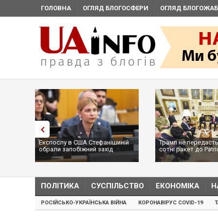
ГОЛОВНА
ОГЛЯД БЛОГОСФЕРИ
ОГЛЯД БЛОГОЖАБ
Експослу в США Стефанішиній
Трамп не передасть
обрали запобіжний захід
сотні ракет до Patri
...
ПОЛІТИКА
СУСПІЛЬСТВО
ЕКОНОМІКА
Н
РОСІЙСЬКО-УКРАЇНСЬКА ВІЙНА
КОРОНАВІРУС COVID-19