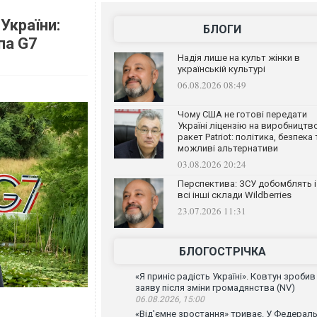
України:
БЛОГИ
па G7
Надія лише на культ жінки в
українській культурі
06.08.2026 08:49
Чому США не готові передати
Україні ліцензію на виробництв
ракет Patriot: політика, безпека 
можливі альтернативи
03.08.2026 20:24
Перспектива: ЗСУ добомблять і
всі інші склади Wildberries
23.07.2026 11:31
БЛОГОСТРІЧКА
«Я приніс радість Україні». Ковтун зробив
заяву після зміни громадянства (NV)
06.08.2026, 15:00
«Від'ємне зростання» триває. У Федераль