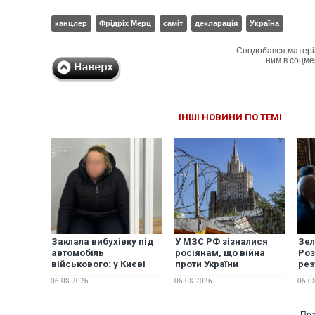
канцлер
Фрідріх Мерц
саміт
декларація
Україна
Сподобався матері
ним в соцме
ІНШІ НОВИНИ ПО ТЕМІ
Заклала вибухівку під
У МЗС РФ зізналися
Зел
автомобіль
росіянам, що війна
Роз
військового: у Києві
проти України
рез
жінку засуджено до 9
триватиме довго
бал
06.08.2026
06.08.2026
06.0
років ув’язнення
ант
про
рок
Пра