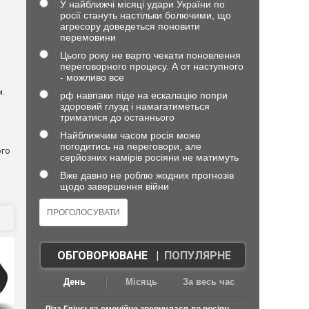
У найближчі місяці удари України по
росії стануть настільки болючими, що
агресору доведеться поновити
перемовини
Цього року не варто чекати поновлення
и
переговорного процесу. А от наступного
- можливо все
и.
рф навпаки піде на ескалацію попри
здоровий глузд і намагатиметься
триматися до останнього
Найближчим часом росія може
погодитись на переговори, але
ого
серйозних намірів росіяни не матимуть
Вже давно не роблю жодних прогнозів
щодо завершення війни
ОБГОВОРЮВАНЕ
|
ПОПУЛЯРНЕ
День
Місяць
За весь час