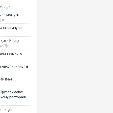
33
0
ампа можуть
0
ина загинула,
едати Києву
92
0
іали таємного
кі накопичилися в
ан Іван
 Єрусалимова:
ькому ресторані
ився до