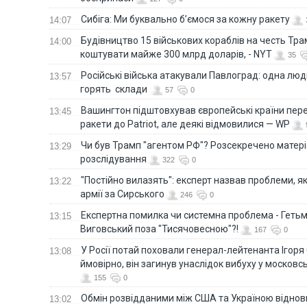
Сибіга: Ми буквально б’ємося за кожну ракету
14:07
Будівництво 15 військових кораблів на честь Тр
14:00
коштувати майже 300 млрд доларів, - NYT
35
Російські війська атакували Павлоград: одна люд
13:57
горять склади
57
0
Вашингтон підштовхував європейські країни пер
13:45
ракети до Patriot, але деякі відмовилися — WP
Чи був Трамп "агентом РФ"? Розсекречено матер
13:29
розслідування
322
0
"Постійно вилазять": експерт назвав проблеми, я
13:22
армії за Сирського
246
0
Eкспертна помилка чи системна проблема - Гетьм
13:15
Виговський поза "Тисячовесною"?!
167
0
У Росії потай поховали генерал-лейтенанта Ігоря
13:08
ймовірно, він загинув унаслідок вибуху у московс
155
0
Обмін розвідданими між США та Україною віднов
13:02