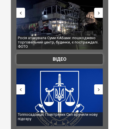
АБами: пошкоджено
Українські надзвичайники врятували козуленя
нки, є постраждалі.
під час ліквідації масштабної лісової пожежі у
Франції
ВІДЕО
х Сил вручили нову
Сили оборони уразили Ярославський НПЗ:
губернатор регіону заявив про наймасштабнішу
атаку. ВІДЕО