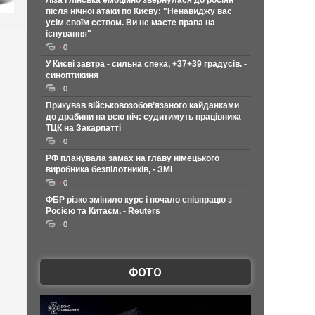
Ліза Глінська емоційно звернулася до росіян
після нічної атаки по Києву: "Ненавиджу вас
усім своїм єством. Ви не маєте права на
існування"
0
У Києві завтра - сильна спека, +37+39 градусів. -
синоптикиня
0
Прикував військовозобов’язаного кайданками
до драбини на всю ніч: судитимуть працівника
ТЦК на Закарпатті
0
РФ планувала замах на главу німецького
виробника безпілотників, - ЗМІ
0
ФБР різко змінило курс і почало співпрацю з
Росією та Китаєм, - Reuters
0
ФОТО