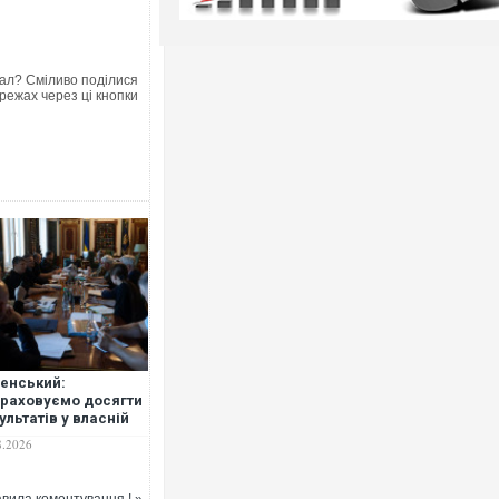
ал? Сміливо поділися
режах через ці кнопки
енський:
раховуємо досягти
ультатів у власній
істичній та
8.2026
ибалістичній
грамах у 2026-2027
ах
вила коментування ! »