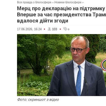
Вся правда з блогосфери
»
Новини блогосфери
»
Мерц про декларацію на підтримку 
Вперше за час президентства Трам
вдалося дійти згоди
•
•
17.06.2026, 16:24
103
0
Фото: скр
и
ншот
з відео