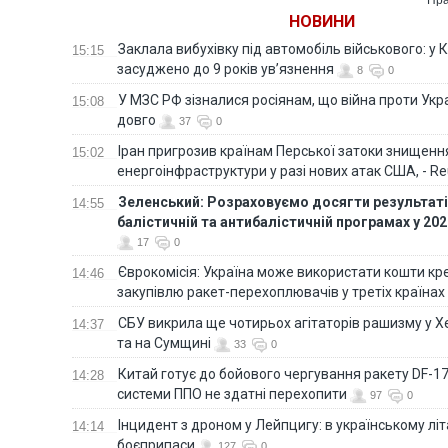
НОВИНИ
Заклала вибухівку під автомобіль військового: у К
15:15
засуджено до 9 років ув’язнення
8
0
У МЗС РФ зізналися росіянам, що війна проти Ук
15:08
довго
37
0
Іран пригрозив країнам Перської затоки знищен
15:02
енергоінфраструктури у разі нових атак США, - Re
Зеленський: Розраховуємо досягти результатів
14:55
балістичній та антибалістичній програмах у 20
17
0
Єврокомісія: Україна може використати кошти кр
14:46
закупівлю ракет-перехоплювачів у третіх країнах
СБУ викрила ще чотирьох агітаторів рашизму у Х
14:37
та на Сумщині
33
0
Китай готує до бойового чергування ракету DF-17,
14:28
системи ППО не здатні перехопити
97
0
Інцидент з дроном у Лейпцигу: в українському лі
14:14
боєприпаси
127
0