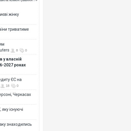
иєві жінку
раїни триватиме
Росія атакувала Суми К
торговельний центр, буди
ням
ФОТО
uters
8
0
 у власній
26-2027 роках
едиту ЄС на
18
0
ерсоні, Черкасах
 яку існуючі
Топпосадовцю Повітряни
підозру
таку знаходились