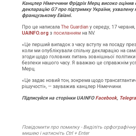
Канцлер Німеччини Фрідріх Мерц високо оцінив 
декларацію G7 про підтримку України, ухвалену н
французькому Евіані.
Про це написала
The Guardian
у середу, 17 червня
UAINFO
.org
з
посиланням
на NV.
«Це перший випадок з часу вступу на посаду пре
коли ми опублікували спільну декларацію на самі
згоди щодо головних питань зовнішньої політики 
безпеки нашого часу. Я вважаю це справжнім усп
Мерц.
«Це задає новий тон, зокрема щодо трансатлантич
рішучості», — зауважив канцлер Німеччини.
Підписуйся
на
сторінки
UAINFO
Facebook
,
Telegr
Повідомити про помилку - Виділіть орфографічн
мишею і натисніть Ctrl + Enter