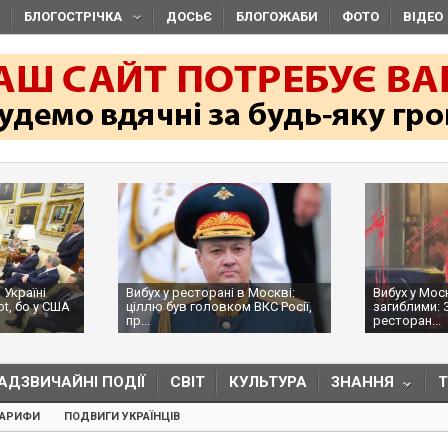
БЛОГОСТРІЧКА
ДОСЬЄ
БЛОГОЖАБИ
ФОТО
ВІДЕО
 Україні
Вибух у ресторані в Москві:
Вибух у Мос
ot, бо у США
ціллю був головком ВКС Росії,
загиблими: 
пр...
ресторан...
АДЗВИЧАЙНІ ПОДІЇ
СВІТ
КУЛЬТУРА
ЗНАННЯ
ТАРИФИ
ПОДВИГИ УКРАЇНЦІВ