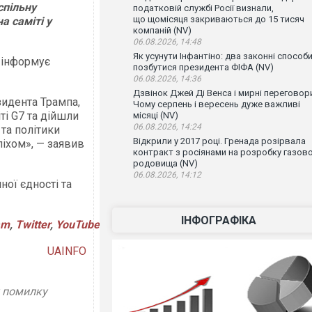
спільну
податковій службі Росії визнали,
що щомісяця закриваються до 15 тисяч
а саміті у
компаній (NV)
06.08.2026, 14:48
Як усунути Інфантіно: два законні способ
, інформує
позбутися президента ФІФА (NV)
06.08.2026, 14:36
Дзвінок Джей Ді Венса і мирні переговор
зидента Трампа,
Чому серпень і вересень дуже важливі
ті G7 та дійшли
місяці (NV)
06.08.2026, 14:24
та політики
Відкрили у 2017 році. Гренада розірвала
іхом», — заявив
контракт з росіянами на розробку газов
родовища (NV)
06.08.2026, 14:12
ної єдності та
ІНФОГРАФІКА
am
,
Twitter
,
YouTube
UAINFO
у помилку