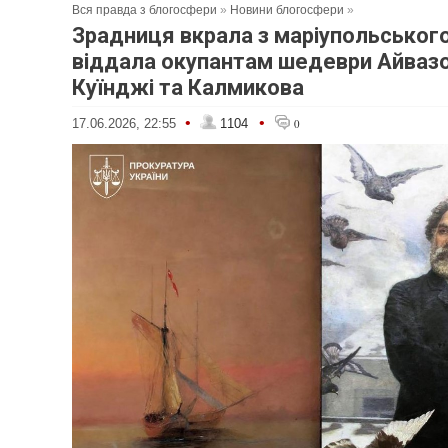
Вся правда з блогосфери
»
Новини блогосфери
»
Зрадниця вкрала з маріупольськог
віддала окупантам шедеври Айвазо
Куїнджі та Калмикова
•
•
17.06.2026, 22:55
1104
0