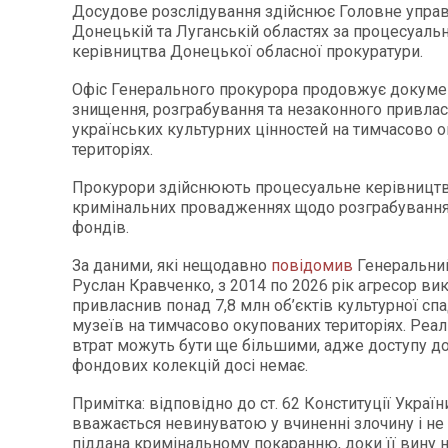
Досудове розслідування здійснює Головне управ
Донецькій та Луганській областях за процесуаль
керівництва Донецької обласної прокуратури.
Офіс Генерального прокурора продовжує докуме
знищення, розграбування та незаконного привла
українських культурних цінностей на тимчасово 
територіях.
Прокурори здійснюють процесуальне керівництв
кримінальних провадженнях щодо розграбуванн
фондів.
За даними, які нещодавно
повідомив
Генеральни
Руслан Кравченко, з 2014 по 2026 рік агресор ви
привласнив понад 7,8 млн об’єктів культурної сп
музеїв на тимчасово окупованих територіях. Реа
втрат можуть бути ще більшими, адже доступу до
фондових колекцій досі немає.
Примітка: відповідно до ст. 62 Конституції Україн
вважається невинуватою у вчиненні злочину і не
піддана кримінальному покаранню, доки її вину 