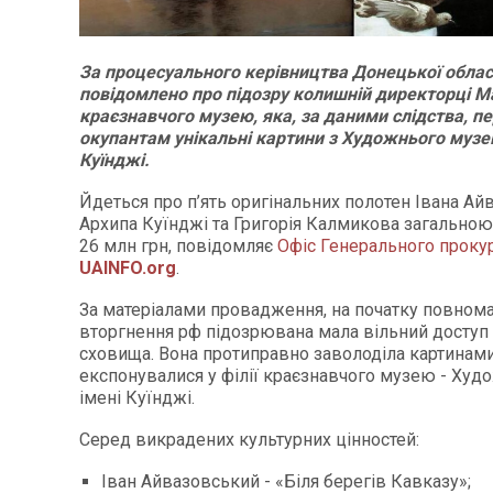
За процесуального керівництва Донецької облас
повідомлено про підозру колишній директорці М
краєзнавчого музею, яка, за даними слідства, п
окупантам унікальні картини з Художнього музе
Куїнджі.
Йдеться про п’ять оригінальних полотен Івана Ай
Архипа Куїнджі та Григорія Калмикова загальною
26 млн грн, повідомляє
Офіс Генерального проку
UAINFO.org
.
За матеріалами провадження, на початку повном
вторгнення рф підозрювана мала вільний доступ
сховища. Вона протиправно заволоділа картинами,
експонувалися у філії краєзнавчого музею - Худ
імені Куїнджі.
Серед викрадених культурних цінностей:
Іван Айвазовський - «Біля берегів Кавказу»;