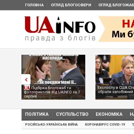
ГОЛОВНА
ОГЛЯД БЛОГОСФЕРИ
ОГЛЯД БЛОГОЖАБ
Експослу в США Ст
Підбірка блогожаб та
обрали запобіжний 
фотоприколів від UAINFO за 7
серпня
ПОЛІТИКА
СУСПІЛЬСТВО
ЕКОНОМІКА
Н
РОСІЙСЬКО-УКРАЇНСЬКА ВІЙНА
КОРОНАВІРУС COVID-19