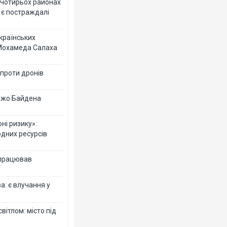
у чотирьох районах
 є постраждалі
українських
 Мохамеда Салаха
 проти дронів
 Джо Байдена
ні ризику»:
одних ресурсів
 працював
: є влучання у
вітлом: місто під