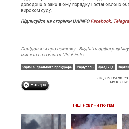
доведено в законному порядку і встановлено о
вироком суду.
Підписуйся
на
сторінки
UAINFO
Facebook
,
Telegr
Повідомити про помилку - Виділіть орфографічн
мишею і натисніть Ctrl + Enter
Офіс Генерального прокурора
Маріуполь
зрадниця
карти
Сподобався матері
ним в соцме
ІНШІ НОВИНИ ПО ТЕМІ