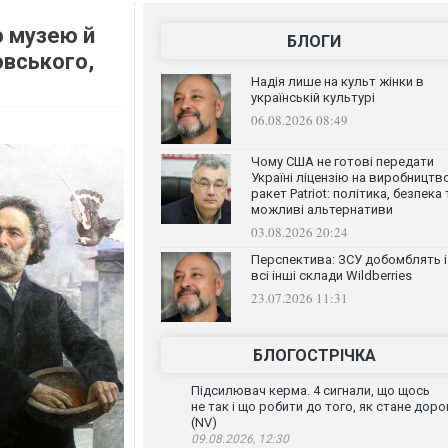
о музею й
БЛОГИ
вського,
Надія лише на культ жінки в
українській культурі
06.08.2026 08:49
Чому США не готові передати
Україні ліцензію на виробництв
ракет Patriot: політика, безпека 
можливі альтернативи
03.08.2026 20:24
Перспектива: ЗСУ добомблять і
всі інші склади Wildberries
23.07.2026 11:31
БЛОГОСТРІЧКА
Підсилювач керма. 4 сигнали, що щось
не так і що робити до того, як стане доро
(NV)
09.08.2026, 12:30