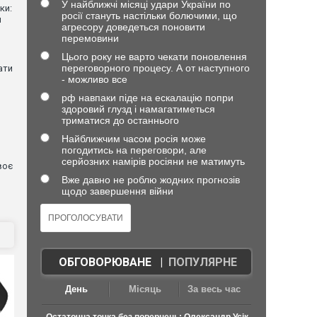
У найближчі місяці удари України по
ки:
росії стануть настільки болючими, що
й
агресору доведеться поновити
перемовини
Цього року не варто чекати поновлення
переговорного процесу. А от наступного
ати
- можливо все
рф навпаки піде на ескалацію попри
здоровий глузд і намагатиметься
триматися до останнього
Найближчим часом росія може
погодитись на переговори, але
серйозних намірів росіяни не матимуть
воє
Вже давно не роблю жодних прогнозів
щодо завершення війни
ОБГОВОРЮВАНЕ
|
ПОПУЛЯРНЕ
День
Місяць
За весь час