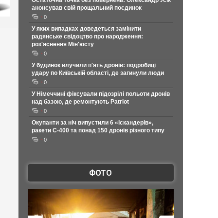
Остаточна точка без повернень: Олександр Усік
анонсував свій прощальний поєдинок
0
У яких випадках доведеться замінити
радянське свідоцтво про народження:
роз'яснення Мін'юсту
0
У будинок влучили п'ять дронів: подробиці
удару по Київській області, де загинули люди
0
У Німеччині фіксували підозрілі польоти дронів
над базою, де ремонтують Patriot
0
Окупанти за ніч випустили 6 «Іскандерів»,
ракети С-400 та понад 150 дронів різного типу
0
ФОТО