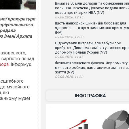
Вимагає 50 млн доларів та обмеження опі
колишня наречена Дончича подала нови
позов проти зірки НБА (NV)
09.08.2026, 12:15
ної прокуратури
Шість найкорисніших видів бобових для
аріупольського
здоров’я — та що з ними можна приготув
ередала
(NV)
ю імені Архипа
09.08.2026, 12:00
Підрахували витрати, але забули про
прибуток. Дипломат змінив уявлення про
вазовського,
допомогу Польщі Україні (NV)
09.08.2026, 11:45
 вартістю понад
Феномен зміщеного фокуса. Яку помилку
рора
, інформує
ми часто робимо, намагаючись змінити с
життя (NV)
09.08.2026, 11:30
асштабного
 до музейного
 які
ІНФОГРАФІКА
ожньому музеї