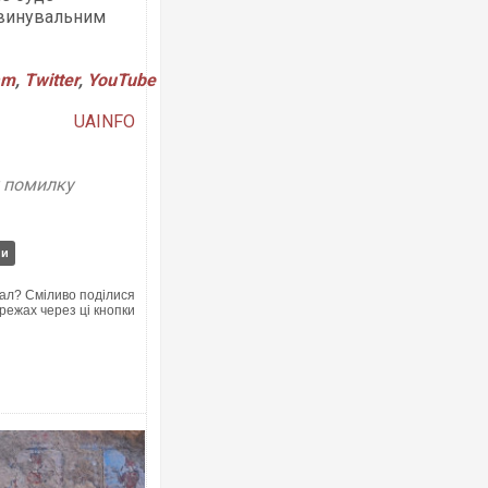
бвинувальним
am
,
Twitter
,
YouTube
UAINFO
у помилку
ни
ал? Сміливо поділися
режах через ці кнопки