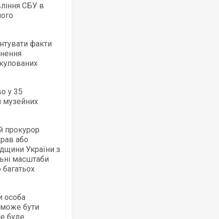
ління СБУ в
ного
нтувати факти
Ворог завдав комбінованого удару по
снення
двоє поранених. Ще десятеро постра
окупованих
після атаки БПЛА по ринку на Сумщині
о у 35
я музейних
й прокурор
крав або
адщини України з
льні масштаби
 багатьох
Приїхав за паспортом та квартирою": 
до українських військових потрапив т
зіркового футболіста Мохамеда Сала
и особа
 може бути
не буде