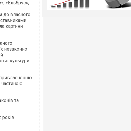
», «Ельбрус»;
а до власного
едставниками
ла картини
ваного
їх незаконно
ей
ство культури
 привласненню
и частиною
аконів та
2 років