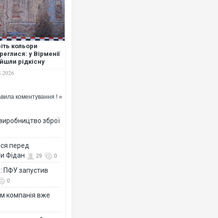
іть кольори
реглися: у Вірменії
йшли рідкісну
ску віком понад
8.2026
0 років
вила коментування ! »
 виробництво зброї
ься перед
ни Фідан
29
0
а: ПФУ запустив
0
ям компанія вже