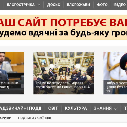
БЛОГОСТРІЧКА
ДОСЬЄ
БЛОГОЖАБИ
ФОТО
ВІДЕО
ефанішиній
Трамп не передасть Україні
Вибух у рес
захід
сотні ракет до Patriot, бо у США
ціллю був г
...
пр...
АДЗВИЧАЙНІ ПОДІЇ
СВІТ
КУЛЬТУРА
ЗНАННЯ
ТАРИФИ
ПОДВИГИ УКРАЇНЦІВ