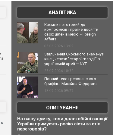
АНАЛІТИКА
Кремль не готовий до
компромісів і прагне досягти
своїх цілей війною, - Foreign
Affairs
03.08.2026 13:02
о
Звільнення Сирського знаменує
та
кінець епохи "старої гвардії" в
українській армії — NYT
23.07.2026 10:32
Повний текст резонансного
брифінга Михайла Федорова
18.07.2026 09:27
ОПИТУВАННЯ
На вашу думку, коли далекобійні санкції
го
України примусять росію сісти за стіл
переговорів?