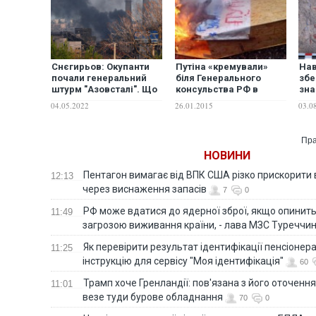
Снєгирьов: Окупанти
Путіна «кремували»
Нав
почали генеральний
біля Генерального
збе
штурм "Азовсталі". Що
консульства РФ в
зна
ми можемо
Одесі. ФОТО
фре
04.05.2022
26.01.2015
03.0
протиставити?
250
Пра
НОВИНИ
Пентагон вимагає від ВПК США різко прискорити
12:13
через виснаження запасів
7
0
РФ може вдатися до ядерної зброї, якщо опинит
11:49
загрозою виживання країни, - лава МЗС Туреччи
Як перевірити результат ідентифікації пенсіонер
11:25
інструкцію для сервісу "Моя ідентифікація"
60
Трамп хоче Гренландії: пов'язана з його оточенн
11:01
везе туди бурове обладнання
70
0