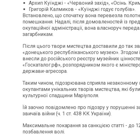
Архип Куїнджі - «Червоний захід», «Осінь. Крим
Григорій Калмиков - «Куїнджі годує голубів».
Встановлено, що спочатку вона перевезла полотн
помешкання. Надалі, після домовленостей із пр
окупаційної адміністрації, вона власноруч переда
загарбникам.
Після цього твори мистецтва доставили до так з
«донецького республіканського музею». Згодом 
внесли до російського реєстру музейних цінност
«Госкаталог.рф», розпорядником якого є міністер
держави-агресора.
Таким чином, підозрювана сприяла незаконному
окупантами унікальних творів мистецтва, які бул
культурної спадщини Маріуполя.
Їй заочно повідомлено про підозру у порушенні з
звичаїв війни (ч. 1 ст. 438 КК України).
Максимальне покарання за санкцією статті - до 1
позбавлення волі.