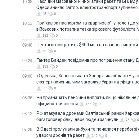
Наслідки масованої нічної атаки ракет та БПЛА: 
10:38
Одеси зникло світло, електротранспорт зупинено,
45
0
Приїхав за паспортом та квартирою": у полон до 
10:13
військових потрапив тезка зіркового футболіста
192
0
Пентагон витратить $400 млн на лазерні системи
09:48
30
0
Гантер Байден повідомив про погіршення стану
09:24
133
0
«Одеська, Херсонська та Запорізька області – у зо
09:00
експерт пояснив, чим загрожує Україні дефіцит в
95
0
Чи призначать пенсійни виплати, якщо ніколи не
08:36
офіційно: пояснення
177
0
РФ атакувала дронами Салтівський район Харкова
08:12
багатоповерхівку, двоє людей загинули
73
0
В Одесі пролунали вибухи та почалися перебої зі с
07:29
ударом дронів та ракет
140
0