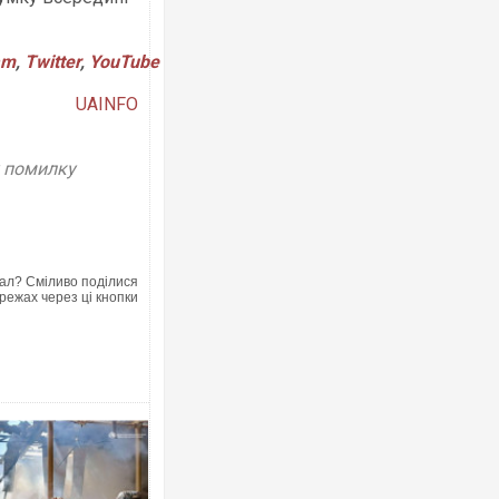
am
,
Twitter
,
YouTube
UAINFO
у помилку
ал? Сміливо поділися
режах через ці кнопки