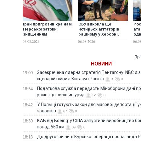
Іран пригрозив країнам
СБУ викрила ще
Рос
Перської затоки
чотирьох агітаторів
ата
знищенням
рашизму у Херсоні,
одн
енергоінфраструктури
Черкасах та на
гор
06.08.2026
06.08.2026
06.0
у разі нових атак США, -
Сумщині
Reuters
Пра
НОВИНИ
Засекречена ядерна стратегія Пентагону: NBC д
19:00
сценарій війни з Китаєм і Росією
3
0
Податкова служба передасть Міноборони дані пр
18:54
років: що вирішив уряд
12
0
У Польщі готують закон для масової депортації у
18:42
чоловіків
67
0
КАБ від Boeing: у США запустили виробництво б
18:30
понад 550 км
39
0
До другої річниці Курської операції пропаганда
18:13