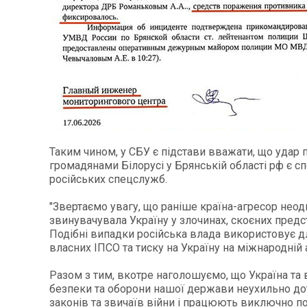
Таким чином, у СБУ є підстави вважати, що удар п
громадянами Білорусі у Брянській області рф є 
російських спецслужб.
"Звертаємо увагу, що раніше країна-агресор нео
звинувачувала Україну у злочинах, скоєних пред
Подібні випадки російська влада використовує 
власних ІПСО та тиску на Україну на міжнародній 
Разом з тим, вкотре наголошуємо, що Україна та 
безпеки та оборони нашої держави неухильно д
законів та звичаїв війни і працюють виключно п