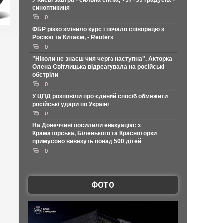
У Києві завтра - сильна спека, +37+39 градусів. -
синоптикиня
0
ФБР різко змінило курс і почало співпрацю з
Росією та Китаєм, - Reuters
0
"Ніколи не знаєш чия черга наступна". Акторка
Олена Світлицька відреагувала на російські
обстріли
0
У ЦПД розповіли про єдиний спосіб обмежити
російські удари по Україні
0
На Донеччині посилили евакуацію: з
Краматорська, Біленького та Красноторки
примусово вивезуть понад 500 дітей
0
ФОТО