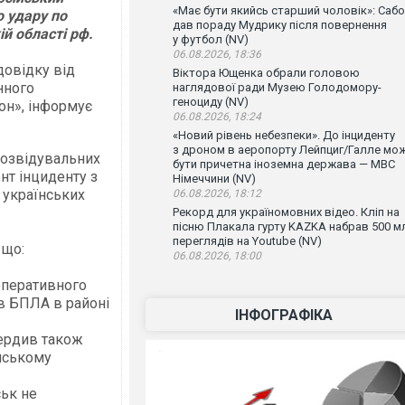
«Має бути якийсь старший чоловік»: Сабо
о удару по
дав пораду Мудрику після повернення
й області рф.
у футбол (NV)
06.08.2026, 18:36
довідку від
Віктора Ющенка обрали головою
нного
наглядової ради Музею Голодомору-
геноциду (NV)
он», інформує
06.08.2026, 18:24
«Новий рівень небезпеки». До інциденту
з дроном в аеропорту Лейпциг/Галле мо
розвідувальних
бути причетна іноземна держава — МВС
нт інциденту з
Німеччини (NV)
 українських
06.08.2026, 18:12
Рекорд для україномовних відео. Кліп на
пісню Плакала гурту KAZKA набрав 500 м
переглядів на Youtube (NV)
 що:
06.08.2026, 18:00
оперативного
в БПЛА в районі
ІНФОГРАФІКА
вердив також
йському
ськ не