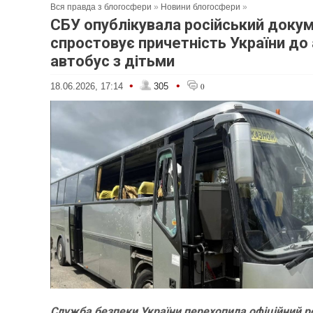
Вся правда з блогосфери
»
Новини блогосфери
»
СБУ опублікувала російський доку
спростовує причетність України до 
автобус з дітьми
•
•
18.06.2026, 17:14
305
0
Служба безпеки України перехопила офіційний р