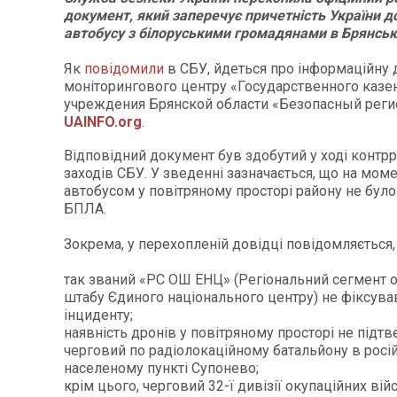
документ, який заперечує причетність України д
автобусу з білоруськими громадянами в Брянські
Як
повідомили
в СБУ, йдеться про інформаційну 
моніторингового центру «Государственного казе
учреждения Брянской области «Безопасный реги
UAINFO.org
.
Відповідний документ був здобутий у ході контр
заходів СБУ. У зведенні зазначається, що на моме
автобусом у повітряному просторі району не було
БПЛА.
Зокрема, у перехопленій довідці повідомляється,
так званий «РС ОШ ЕНЦ» (Регіональний сегмент 
штабу Єдиного національного центру) не фіксува
інциденту;
наявність дронів у повітряному просторі не підт
черговий по радіолокаційному батальйону в росі
населеному пункті Супонево;
крім цього, черговий 32-ї дивізії окупаційних вій