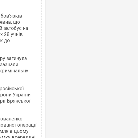
бов’язків
аявив, що
й автобус на
х 28 учнів
ок до
ру загинула
 зазнали
 кримінальну
російської
орони України
рії Брянської
Коваленко
ованої операції
емля в цьому
умку всередині