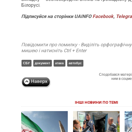
Білорусі.
Підписуйся
на
сторінки
UAINFO
Facebook
,
Telegr
Повідомити про помилку - Виділіть орфографічн
мишею і натисніть Ctrl + Enter
СБУ
документ
атака
автобус
Сподобався матері
ним в соцме
ІНШІ НОВИНИ ПО ТЕМІ