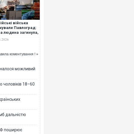
ійські війська
кували Павлоград:
а людина загинула,
ять склади
8.2026
вила коментування ! »
ізналося можливий
о чоловіків 18–60
країнських
омб дальністю
 РФ поширює