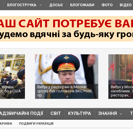
БЛОГОСТРІЧКА
ДОСЬЄ
БЛОГОЖАБИ
ФОТО
ВІДЕО
 Україні
Вибух у ресторані в Москві:
Вибух у Мос
ot, бо у США
ціллю був головком ВКС Росії,
загиблими: 
пр...
ресторан...
АДЗВИЧАЙНІ ПОДІЇ
СВІТ
КУЛЬТУРА
ЗНАННЯ
ТАРИФИ
ПОДВИГИ УКРАЇНЦІВ