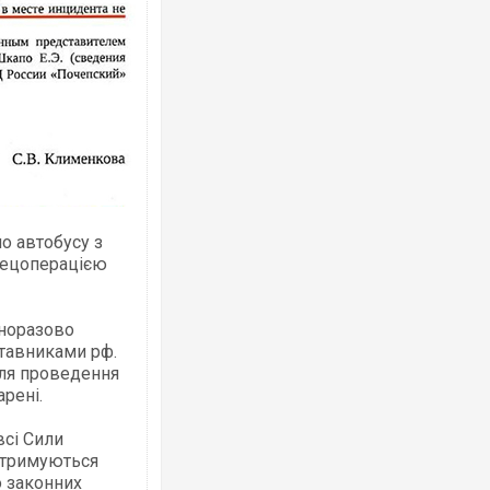
Росія атакувала Суми КАБами: пошко
торговельний центр, будинки, є постр
ФОТО
о автобусу з
спецоперацією
дноразово
ставниками рф.
для проведення
арені.
Топпосадовцю Повітряних Сил вручил
підозру
всі Сили
отримуються
о законних