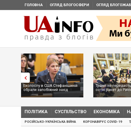
ГОЛОВНА
ОГЛЯД БЛОГОСФЕРИ
ОГЛЯД БЛОГОЖАБ
Експослу в США Стефанішиній
Трамп не передасть
обрали запобіжний захід
сотні ракет до Patri
...
ПОЛІТИКА
СУСПІЛЬСТВО
ЕКОНОМІКА
Н
РОСІЙСЬКО-УКРАЇНСЬКА ВІЙНА
КОРОНАВІРУС COVID-19