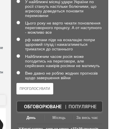
У найближчі місяці удари України по
росії стануть настільки болючими, що
агресору доведеться поновити
перемовини
Цього року не варто чекати поновлення
переговорного процесу. А от наступного
- можливо все
рф навпаки піде на ескалацію попри
здоровий глузд і намагатиметься
же
триматися до останнього
Найближчим часом росія може
погодитись на переговори, але
серйозних намірів росіяни не матимуть
лн
Вже давно не роблю жодних прогнозів
щодо завершення війни
ОБГОВОРЮВАНЕ
|
ПОПУЛЯРНЕ
День
Місяць
За весь час