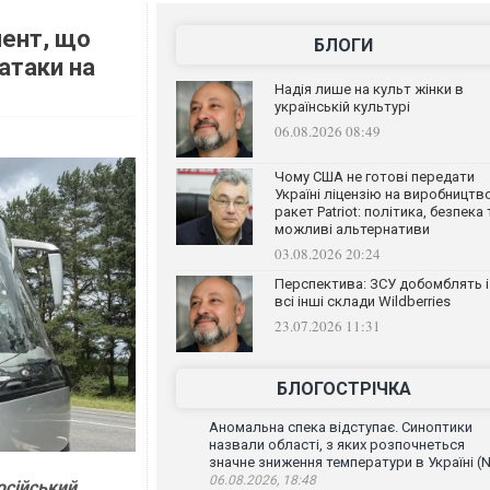
мент, що
БЛОГИ
атаки на
Надія лише на культ жінки в
українській культурі
06.08.2026 08:49
Чому США не готові передати
Україні ліцензію на виробництв
ракет Patriot: політика, безпека 
можливі альтернативи
03.08.2026 20:24
Перспектива: ЗСУ добомблять і
всі інші склади Wildberries
23.07.2026 11:31
БЛОГОСТРІЧКА
Аномальна спека відступає. Синоптики
назвали області, з яких розпочнеться
значне зниження температури в Україні (
06.08.2026, 18:48
осійський