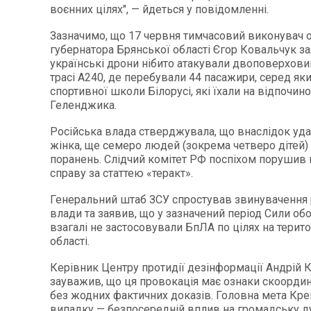
воєнних цілях", — йдеться у повідомленні.
Зазначимо, що 17 червня тимчасовий виконувач о
губернатора Брянської області Єгор Ковальчук з
українські дрони нібито атакували двоповерхови
трасі А240, де перебували 44 пасажири, серед яки
спортивної школи Білорусі, які їхали на відпочин
Геленджика.
Російська влада стверджувала, що внаслідок уда
жінка, ще семеро людей (зокрема четверо дітей)
поранень. Слідчий комітет РФ поспіхом порушив
справу за статтею «теракт».
Генеральний штаб ЗСУ спростував звинувачення 
влади та заявив, що у зазначений період Сили об
взагалі не застосовували БпЛА по цілях на терито
області.
Керівник Центру протидії дезінформації Андрій 
зауважив, що ця провокація має ознаки скоордин
без жодних фактичних доказів. Головна мета Кр
випадку — безпосередній вплив на громадську д