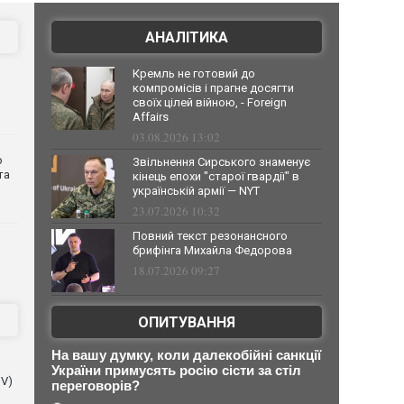
АНАЛІТИКА
Кремль не готовий до
компромісів і прагне досягти
своїх цілей війною, - Foreign
Affairs
03.08.2026 13:02
о
Звільнення Сирського знаменує
та
кінець епохи "старої гвардії" в
українській армії — NYT
23.07.2026 10:32
Повний текст резонансного
брифінга Михайла Федорова
18.07.2026 09:27
ОПИТУВАННЯ
На вашу думку, коли далекобійні санкції
України примусять росію сісти за стіл
NV)
переговорів?