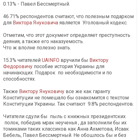
0.13% - Павел Бессмертный.
46.71% респондентов считают, что полезным подарком
для
Виктора Януковича
является Уголовный кодекс.
Отметим, что этот документ определяет преступность
деяния, а также его наказуемость.
Что ж вполне полезно знать.
15.3% читателей
UAINFО
вручили бы
Виктору
Федоровичу
пособие история Украины для
начинающих. Подарок по необходимости и по
способностях.
Также
Виктору Януковичу
все же как гаранту
Конституции не помешало бы ознакомится с текстом
Конституции Украины. Так считают 9.8% респондентов.
Читатели сдули бы пыль с книжных президентских
полок, победив мрак неученья , да заполнили бы их
томиками таких классиков как Анна Ахметова, Исаак
Бебель, Павел Бессмертный. Не обошлось бы и без