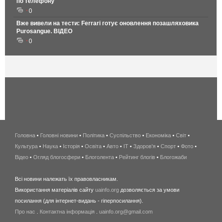
по телефону
0
Вже вивели на тести: Ferrari готує оновлення позашляховика
Purosangue. ВІДЕО
0
Головна
•
Головні новини
•
Політика
•
Суспільство
•
Економіка
беспроводной
•
Світ
•
Культура
•
Наука
•
Історія
•
Освіта
•
Авто
•
IT
•
Здоров'я
интернет
•
Спорт
•
Фото
•
Відео
•
Огляд блогосфери
•
Блоголента
•
Рейтинг блогів
киев
•
Блогожаби
и
Всі новини належать їх правовласникам.
область
Використання матеріалів сайту
uainfo.org
дозволяється за умови
wimax
посилання (для інтернет-видань - гіперпосилання).
интернет
Про нас
.
Контактна інформація
.
uainfo.org@gmail.com
в