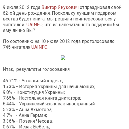
9 июля 2012 года
Виктор Янукович
отпраздновал свой
62-ой день рождения. Поскольку лучшим подарком
всегда будет книга, мы решили поинтересоваться у
читателей
UAINFО
, что из напечатанного подарили бы
ему лично Вы?
По состоянию на 10 июля 2012 года проголосовало
745 читателя
UAINFО
.
Итак, результаты голосования:
46.71% - Уголовный кодекс;
15.3% - История Украины для начинающих;
9.8% - Конституция Украины;
7.65% - Настольная книга диктатора;
6.44% - Украинский язык как иностранный;
5.23% - Анна Ахметова;
4.7% - Анна Герман;
3.36% - Поэзия Чехова;
0.67% - Исаак Бебель;