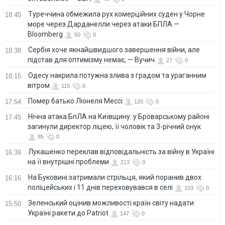
Туреччина обмежила рух комерційних суден у Чорне
18:45
море через Дарданелли через атаки БПЛА —
Bloomberg
50
0
Сербія хоче якнайшвидшого завершення війни, але
18:38
підстав для оптимізму немає, — Вучич
27
0
Одесу накрила потужна злива з градом та ураганним
18:15
вітром
115
0
Помер батько Ліонеля Мессі
17:54
120
0
Нічна атака БпЛА на Київщину: у Броварському районі
17:45
загинули директор ліцею, її чоловік та 3-річний онук
85
0
Лукашенко переклав відповідальність за війну в Україні
16:39
на її внутрішні проблеми
213
0
На Буковині затримали стрільця, який поранив двох
16:16
поліцейських і 11 днів переховувався в селі
103
0
Зеленський оцінив можливості країн світу надати
15:50
Україні ракети до Patriot
147
0