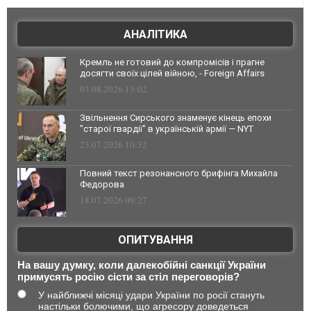
АНАЛІТИКА
Кремль не готовий до компромісів і прагне
досягти своїх цілей війною, - Foreign Affairs
03.08.2026 13:02
Звільнення Сирського знаменує кінець епохи
"старої гвардії" в українській армії — NYT
23.07.2026 10:32
Повний текст резонансного брифінга Михайла
Федорова
18.07.2026 09:27
ОПИТУВАННЯ
На вашу думку, коли далекобійні санкції України
примусять росію сісти за стіл переговорів?
У найближчі місяці удари України по росії стануть
настільки болючими, що агресору доведеться