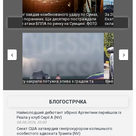
по Сумах,
За 2000 кілометрів від кордону з Україною: в
"Мої іграш
траждали
Єкатеринбурзі після атаки дронів загорівся
суперкарів
ВІДЕО
ині. ФОТО
склад Wildberries. ФОТО. ВІДЕО
дом та
Вже вивели на тести: Ferrari готує оновлення
Вийшов тре
позашляховика Purosangue. ВІДЕО
фільму "Аф
БЛОГОСТРІЧКА
Наймолодший дебютант збірної Аргентини перейшов із
Реала у клуб Серії А (NV)
08.08.2026, 20:00
Сенат США затвердив генпрокурором колишнього
особистого адвоката Трампа (NV)