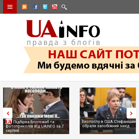
Експослу в США Стефанішині
Підбірка блогожаб та
обрали запобіжний захід
фотоприколів від UAINFO за 7
серпня