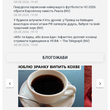
08.08.2026, 19:45
Гвардіола переконав найкращого футболіста ЧС-2026
обрати Барселону замість Реала (NV)
08.08.2026, 19:30
У будинок влучили п’ять дронів: у Пухівці на Київщині
внаслідок нічної атаки РФ загинули дідусь, бабуся та їхній
трирічний онук (NV)
08.08.2026, 19:15
«Або ти йдеш, або вона йде»: Інфантіно допоміг коханці
отримати підвищення в УЄФА — The Telegraph (NV)
08.08.2026, 19:00
БЛОГОЖАБИ