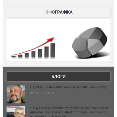
ІНФОГРАФІКА
БЛОГИ
Надія лише на культ жінки в українській культурі
06.08.2026 08:49
Чому США не готові передати Україні ліцензію на
виробництво ракет Patriot: політика, безпека та
можливі альтернативи