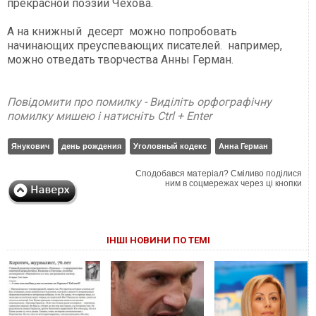
прекрасной поэзии Чехова.
А на книжный десерт можно попробовать
начинающих преуспевающих писателей. например,
можно отведать творчества Анны Герман.
Повідомити про помилку - Виділіть орфографічну
помилку мишею і натисніть Ctrl + Enter
Янукович
день рождения
Уголовный кодекс
Анна Герман
Сподобався матеріал? Сміливо поділися
ним в соцмережах через ці кнопки
ІНШІ НОВИНИ ПО ТЕМІ