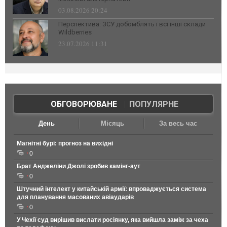
03.08.2026 20:24
Перспектива: ЗСУ добомблять і всі інші склади
Wildberries
23.07.2026 11:31
ОБГОВОРЮВАНЕ
|
ПОПУЛЯРНЕ
День
Місяць
За весь час
Магнітні бурі: прогноз на вихідні
0
Брат Анджеліни Джолі зробив камінг-аут
0
Штучний інтелект у китайській армії: впроваджується система
для планування масованих авіаударів
0
У Чехії суд вирішив вислати росіянку, яка вийшла заміж за чеха