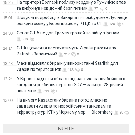
На території Болгарії поблизу кордону з Румунією впав
15:25
та вибухнув невідомий безпілотник
77
0
Шокуючі подробиці із Закарпаття: омбудсмен Лубінець
15:01
розкрив схему у Берегівському РТЦК та СП
420
0
Сенат США не дав Трампу грошей на війну з Іраном
14:38
249
0
США щомісяця постачатимуть Україні ракети для
14:14
Patriot, - Зеленський
212
0
Маск відмовляє Україні у використанні Starlink для
13:48
ударів по території РФ
183
0
У Кіровоградській області під час виконання бойового
13:24
завдання розбився вертоліт ЗСУ — загинув 28-річний
авіатехнік
399
0
На вимогу Казахстану Україна погодилася не
13:00
завдавати ударів по неросійським танкерам та
інфраструктурі КТК у Чорному морі — Bloomberg
98
0
БІЛЬШЕ