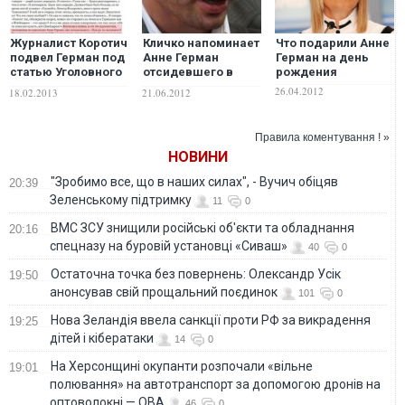
Журналист Коротич
Кличко напоминает
Что подарили Анне
подвел Герман под
Анне Герман
Герман на день
статью Уголовного
отсидевшего в
рождения
кодекса - Лещенко
тюрьме Януковича
26.04.2012
18.02.2013
21.06.2012
Правила коментування ! »
НОВИНИ
"Зробимо все, що в наших силах", - Вучич обіцяв
20:39
Зеленському підтримку
11
0
ВМС ЗСУ знищили російські об'єкти та обладнання
20:16
спецназу на буровій установці «Сиваш»
40
0
Остаточна точка без повернень: Олександр Усік
19:50
анонсував свій прощальний поєдинок
101
0
Нова Зеландія ввела санкції проти РФ за викрадення
19:25
дітей і кібератаки
14
0
На Херсонщині окупанти розпочали «вільне
19:01
полювання» на автотранспорт за допомогою дронів на
оптоволокні — ОВА
46
0