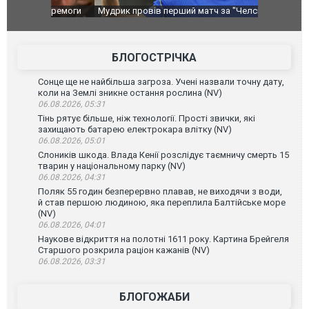
перемоги
Мудрик провів перший матч за "Челсі" після
Українські
допінгової дискваліфікації. ВІДЕО
під час лік
Франції
БЛОГОСТРІЧКА
Сонце ще не найбільша загроза. Учені назвали точну дату,
коли на Землі зникне остання рослина (NV)
06.08.2026, 05:31
Тінь рятує більше, ніж технології. Прості звички, які
захищають батарею електрокара влітку (NV)
06.08.2026, 05:01
Слоників шкода. Влада Кенії розслідує таємничу смерть 15
тварин у національному парку (NV)
06.08.2026, 04:31
Поляк 55 годин безперервно плавав, не виходячи з води,
й став першою людиною, яка переплила Балтійське море
(NV)
06.08.2026, 04:01
Наукове відкриття на полотні 1611 року. Картина Брейгеля
Старшого розкрила раціон кажанів (NV)
06.08.2026, 03:31
БЛОГОЖАБИ