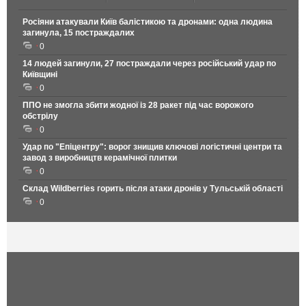
Росіяни атакували Київ балістикою та дронами: одна людина
загинула, 15 постраждалих
0
14 людей загинули, 27 постраждали через російський удар по
Київщині
0
ППО не змогла збити жодної із 28 ракет під час ворожого
обстрілу
0
Удар по "Епіцентру": ворог знищив ключові логістичні центри та
завод з виробництв керамічної плитки
0
Склад Wildberries горить після атаки дронів у Тульській області
0