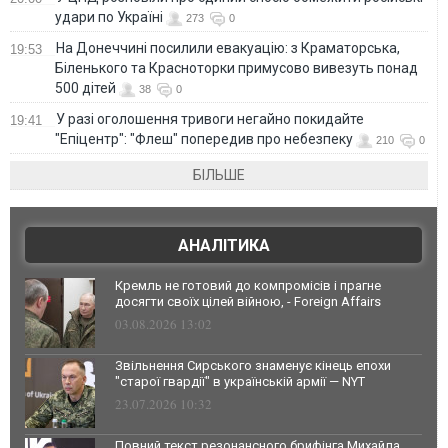
удари по Україні
273
0
На Донеччині посилили евакуацію: з Краматорська,
19:53
Біленького та Красноторки примусово вивезуть понад
500 дітей
38
0
У разі оголошення тривоги негайно покидайте
19:41
"Епіцентр": "Флеш" попередив про небезпеку
210
0
БІЛЬШЕ
АНАЛІТИКА
Кремль не готовий до компромісів і прагне
досягти своїх цілей війною, - Foreign Affairs
03.08.2026 13:02
Звільнення Сирського знаменує кінець епохи
"старої гвардії" в українській армії — NYT
23.07.2026 10:32
Повний текст резонансного брифінга Михайла