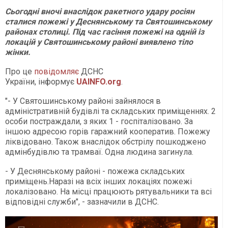
Сьогодні вночі внаслідок ракетного удару росіян
сталися пожежі у Деснянському та Святошинському
районах столиці. Під час гасіння пожежі на одній із
локацій у Святошинському районі виявлено тіло
жінки.
Про це
повідомляє
ДСНС
України, інформує
UAINFO
.org
.
"- У Святошинському районі зайнялося в
адміністративній будівлі та складських приміщеннях. 2
особи постраждали, з яких 1 - госпіталізовано. За
іншою адресою горів гаражний кооператив. Пожежу
ліквідовано. Також внаслідок обстрілу пошкоджено
адмінбудівлю та трамваї. Одна людина загинула.
- У Деснянському районі - пожежа складських
приміщень.Наразі на всіх інших локаціях пожежі
локалізовано. На місці працюють рятувальники та всі
відповідні служби", - зазначили в ДСНС.