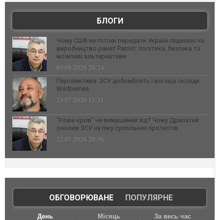
БЛОГИ
Чому США не готові передати Україні ліцензію на
виробництво ракет Patriot: політика, безпека та
можливі альтернативи
03.08.2026 20:24
Перспектива: ЗСУ добомблять і всі інші склади
Wildberries
23.07.2026 11:31
“Нова кров” чи вимушений хід? Чому Драпатий
очолив ЗСУ на піку суспільних протестів
22.07.2026 20:36
ОБГОВОРЮВАНЕ
|
ПОПУЛЯРНЕ
День
Місяць
За весь час