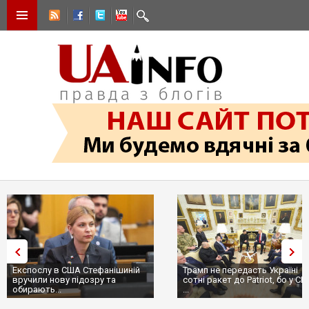
Трамп не передасть Україні
Вибух у ресторані в Москві:
сотні ракет до Patriot, бо у США
ціллю був головком ВКС Росії
...
пр...