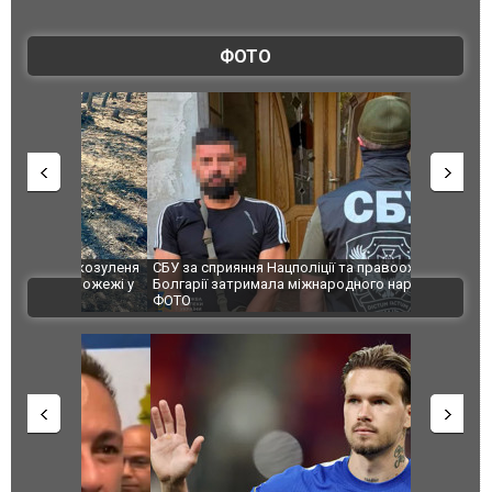
ФОТО
и козуленя
СБУ за сприяння Нацполіції та правоохоронців
Росіяни ат
ї пожежі у
Болгарії затримала міжнародного наркобарона.
одна людин
ВІДЕО
ФОТО