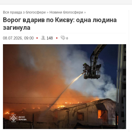
Вся правда з блогосфери
»
Новини блогосфери
»
Ворог вдарив по Києву: одна людина
загинула
•
•
08.07.2026, 09:00
148
0