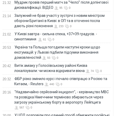
Мудрик провів перший матч за "Челсі" після допінгової
21:32
дискваліфікації. ВІДЕО
95
0
Залужний не брав участі у зустрічі з новим міністром
21:14
оборони Британії в Києві: в ОП та в оточенні посла
дають різні пояснення
233
0
У Києві завтра - сильна спека, +37+39 градусів. -
21:02
синоптикиня
61
0
Україна та Польща погодили наступні кроки щодо
20:53
ексгумацій: у Львові підбили підсумки виконання
домовленостей
93
0
Витік аміаку у Голосіївському районі Києва
20:42
локалізували: чи можна відкривати вікна
74
0
ФБР різко змінило курс і почало співпрацю з Росією та
20:32
Китаєм, - Reuters
440
0
"Надзвичайно серйозний інцидент", - керівництво МВС
20:16
та розвідка Німеччини терміново збираються через
загрозу українському борту в аеропорту Лейпцига
567
0
У ЦПД розповіли про єдиний спосіб обмежити російські
20:00