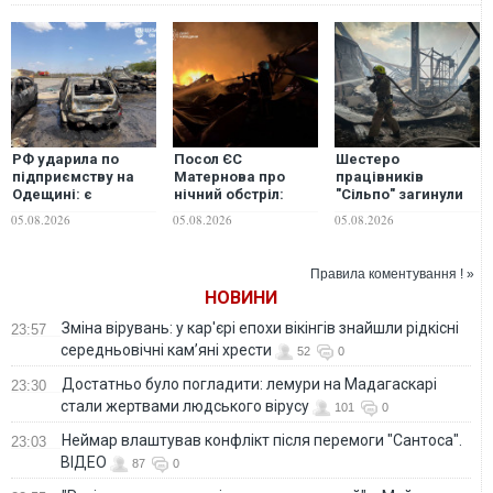
РФ ударила по
Посол ЄС
Шестеро
підприємству на
Матернова про
працівників
Одещині: є
нічний обстріл:
"Сільпо" загинули
загиблий та
"Росія намагається
від російського
05.08.2026
05.08.2026
05.08.2026
постраждалі
зламати Київ"
удару цієї ночі
Правила коментування ! »
НОВИНИ
Зміна вірувань: у кар'єрі епохи вікінгів знайшли рідкісні
23:57
середньовічні кам’яні хрести
52
0
Достатньо було погладити: лемури на Мадагаскарі
23:30
стали жертвами людського вірусу
101
0
Неймар влаштував конфлікт після перемоги "Сантоса".
23:03
ВІДЕО
87
0