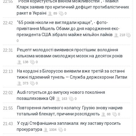
"Росія користується вікном можливостей", - Майкл
22:55
Кларк заявив про критичний дефіцит протибалістичних
ракет в Україні
89
0
"65 років ніколи не виглядали краще", - фото-
22:42
привітання Мішель Обами до дня народження екс-
президента США зібрало майже мільйон лайків
218
0
Рецепт молодості виявився простішим: володіння
22:31
кількома мовами омолоджує мозок на десяток років
138
0
На кордоні з Білоруссю виявили вже третій за останні
22:13
тижні підземний тунель — Служба держохорони Литви
373
0
Audi готується до випуску нового покоління
22:02
позашляховика Q8
163
0
Повторення липневого колапсу: Грузію знову накрив
21:55
тотальний блекаут, причини розслідують
88
0
У суді Стефанішина заплакала: яку заставу просить
21:43
прокуратура
1004
0