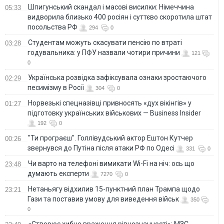
Шпигунський скандал і масові висилки: Німеччина
05:33
видворила близько 400 росіян і суттєво скоротила штат
посольства РФ
294
0
Студентам можуть скасувати пенсію по втраті
03:28
годувальника: у ПФУ назвали чотири причини
121
0
Українська розвідка зафіксувала ознаки зростаючого
02:29
песимізму в Росії
304
0
Норвезькі спецназівці привносять «дух вікінгів» у
01:27
підготовку українських військових — Business Insider
192
0
"Ти програєш". Голлівудський актор Ештон Кутчер
00:26
звернувся до Путіна після атаки РФ по Одесі
331
0
Чи варто на телефонi вимикати Wi-Fi на ніч: ось що
23:48
думають експерти
7270
0
Нетаньягу відхилив 15-пунктний план Трампа щодо
23:21
Гази та поставив умову для виведення військ
350
0