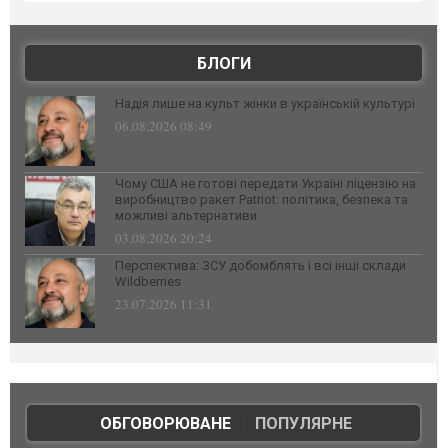
БЛОГИ
Надія лише на культ жінки в українській культурі
06.08.2026 08:49
Чому США не готові передати Україні ліцензію на
виробництво ракет Patriot: політика, безпека та
можливі альтернативи
03.08.2026 20:24
Перспектива: ЗСУ добомблять і всі інші склади
Wildberries
23.07.2026 11:31
ОБГОВОРЮВАНЕ
|
ПОПУЛЯРНЕ