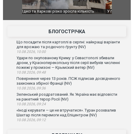
ькість
У парламенті Косово прем'єра закидали яйцями
Приїхав за
до українс
зіркового 
БЛОГОСТРІЧКА
Що посадити після картоплі в серпні: найкращі варіанти
для врожаю та родючого ґрунту (NV)
10.08.2026, 10:00
Удари по окупованому Криму: у Севастополі збивали
дрони, у Красноперекопську після серії вибухів численні
пожежі у промзоні — Крымский ветер (NV)
10.08.2026, 09:48
Повернення через 13 років. ПСЖ підписав досвідченого
захисника збірної Франції (NV)
10.08.2026, 09:36
Зеленський роздратований. Як Україна має відповісти
на ракетний терор Росії (NV)
10.08.2026, 09:24
«Іноді керувати — це не втручатися». Туран розхвалив
Шахтар після перемоги над Епіцентром (NV)
10.08.2026, 09:12