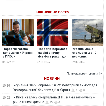
ІНШІ НОВИНИ ПО ТЕМІ
Норвегія готова
Норвегія передала
Україна може
допомагати Україні
Україні значну
отримати ще 10
з ППО, –
кількість ракет до
пускових
Зеленський
систем ППО
установок NASAMS
03.06.2026
22.01.2026
09.02.2024
NASAMS
від Норвегії
Правила коментування ! »
НОВИНИ
Усунення "першопричин": в РФ повторили вимогу для
10:16
"замороження" бойових дій в Україні
1
0
У Києві сталась смертельна ДТП, в якій загинули 27-
10:02
річна жінка і дитина
25
0