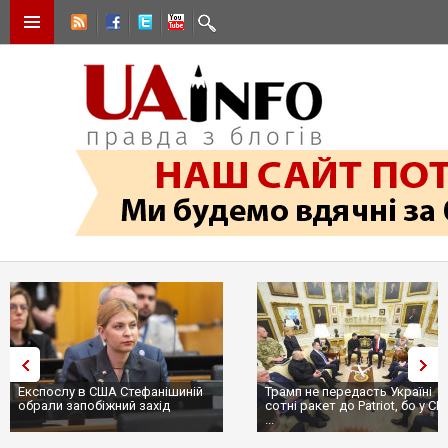
Експослу в США Стефанішиній
Трамп не передасть Україні
обрали запобіжний захід
сотні ракет до Patriot, бо у С
...