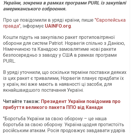
України, зокрема в рамках програми PURL із закупівлі
американського озброєння.
Про це повідомили в уряді країни, пише
"Європейська
правда"
, інформує
UAINFO
.org
.
Кошти підуть на закупівлю ракет протиповітряної
оборони для систем Patriot. Норвегія спільно з Данією,
Німеччиною та Канадою замовлятиме нові ракети
безпосередньо з заводу у США в рамках програми
PURL.
В уряді уточнили, що оскільки терміни поставки деяких
із цих ракет є тривалими, Норвегія планує придбати їх
у країн, які вже мають в наявності ці засоби, для
якнайшвидшого постачання Україні.
Читайте також:
Президент України повідомив про
прибуття великого пакета ППО від Канади
"Боротьба України за свою оборону – це наша
боротьба за свою оборону. Україна щодня протистоїть
російським атакам. Росія продовжує завдавати ударів