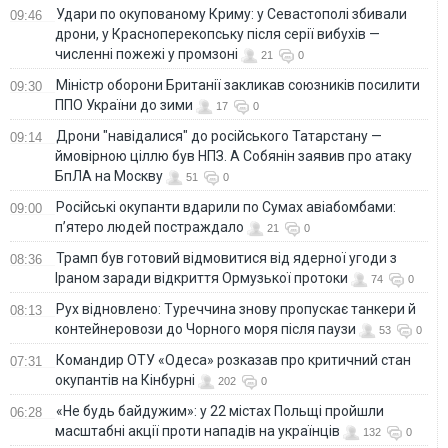
Удари по окупованому Криму: у Севастополі збивали
09:46
дрони, у Красноперекопську після серії вибухів —
численні пожежі у промзоні
21
0
Міністр оборони Британії закликав союзників посилити
09:30
ППО України до зими
17
0
Дрони "навідалися" до російського Татарстану —
09:14
ймовірною ціллю був НПЗ. А Собянін заявив про атаку
БпЛА на Москву
51
0
Російські окупанти вдарили по Сумах авіабомбами:
09:00
п’ятеро людей постраждало
21
0
Трамп був готовий відмовитися від ядерної угоди з
08:36
Іраном заради відкриття Ормузької протоки
74
0
Рух відновлено: Туреччина знову пропускає танкери й
08:13
контейнеровози до Чорного моря після паузи
53
0
Командир ОТУ «Одеса» розказав про критичний стан
07:31
окупантів на Кінбурні
202
0
«Не будь байдужим»: у 22 містах Польщі пройшли
06:28
масштабні акції проти нападів на українців
132
0