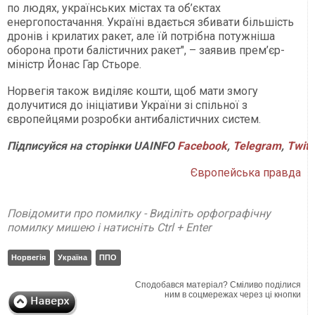
по людях, українських містах та об’єктах
енергопостачання. Україні вдається збивати більшість
дронів і крилатих ракет, але їй потрібна потужніша
оборона проти балістичних ракет", – заявив прем’єр-
міністр Йонас Гар Стьоре.
Норвегія також виділяє кошти, щоб мати змогу
долучитися до ініціативи України зі спільної з
європейцями розробки антибалістичних систем.
Підписуйся
на
сторінки
UAINFO
Facebook
,
Telegram
,
Twitt
Європейська правда
Повідомити про помилку - Виділіть орфографічну
помилку мишею і натисніть Ctrl + Enter
Норвегія
Україна
ППО
Сподобався матеріал? Сміливо поділися
ним в соцмережах через ці кнопки