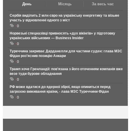
День
Місяць
За весь час
Сербія виділить 2 млн євро на українську енергетику та візьме
участь у відновленні одного з міст
0
Норвезькі спецназівці привносять «дух вікінгів» у підготовку
українських військових — Business Insider
0
Туреччина закриває Дарданелли для частини суден: глава МЗС
Фідан роз'яснив позицію Анкари
0
Трамп хоче Гренландії: пов'язана з його оточенням компанія вже
везе туди бурове обладнання
0
РФ може вдатися до ядерної зброї, якщо опиниться перед
загрозою виживання країни, - лава МЗС Туреччини Фідан
0