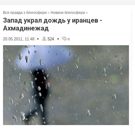
Вся правда з блогосфери
»
Новини блогосфери
»
Запад украл дождь у иранцев -
Ахмадинежад
•
•
20.05.2011, 11:48
524
0