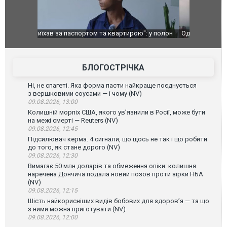
": у полон
Одесу накрила потужна злива з градом та
Вже вивели 
в тезка
ураганним вітром
позашляхов
лаха
БЛОГОСТРІЧКА
Ні, не спагеті. Яка форма пасти найкраще поєднується
з вершковими соусами — і чому (NV)
09.08.2026, 13:00
Колишній морпіх США, якого ув’язнили в Росії, може бути
на межі смерті — Reuters (NV)
09.08.2026, 12:45
Підсилювач керма. 4 сигнали, що щось не так і що робити
до того, як стане дорого (NV)
09.08.2026, 12:30
Вимагає 50 млн доларів та обмеження опіки: колишня
наречена Дончича подала новий позов проти зірки НБА
(NV)
09.08.2026, 12:15
Шість найкорисніших видів бобових для здоров’я — та що
з ними можна приготувати (NV)
09.08.2026, 12:00