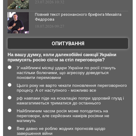
23.07.2026 10:32
Повний текст резонансного брифінга Михайла
Федорова
18.07.2026 09:27
ОПИТУВАННЯ
На вашу думку, коли далекобійні санкції України
примусять росію сісти за стіл переговорів?
У найближчі місяці удари України по росії стануть
настільки болючими, що агресору доведеться
поновити перемовини
Цього року не варто чекати поновлення переговорного
процесу. А от наступного - можливо все
рф навпаки піде на ескалацію попри здоровий глузд і
намагатиметься триматися до останнього
Найближчим часом росія може погодитись на
переговори, але серйозних намірів росіяни не
матимуть
Вже давно не роблю жодних прогнозів щодо
завершення війни