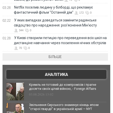
Netflix поселив людину у білборді, що рекламує
03:28
фантастичний фільм "Останній дім"
172
0
У яких випадках доведеться замінити радянське
02:22
свідоцтво про народження: роз'яснення Мін'юсту
344
0
У Києві створили петицію про переведення всіх шкіл на
01:28
дистанціне навчання через посилення нічних обстрілів
70
0
БІЛЬШЕ
АНАЛІТИКА
Кремль не готовий до компромісів і прагне
досягти своїх цілей війною, - Foreign Affairs
03.08.2026 13:02
Звільнення Сирського знаменує кінець епохи
"старої гвардії" в українській армії — NYT