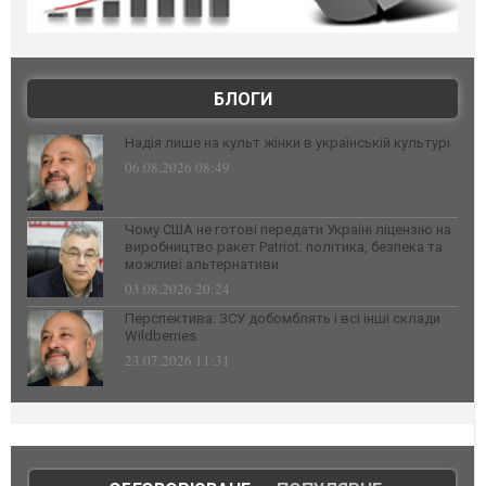
БЛОГИ
Надія лише на культ жінки в українській культурі
06.08.2026 08:49
Чому США не готові передати Україні ліцензію на
виробництво ракет Patriot: політика, безпека та
можливі альтернативи
03.08.2026 20:24
Перспектива: ЗСУ добомблять і всі інші склади
Wildberries
23.07.2026 11:31