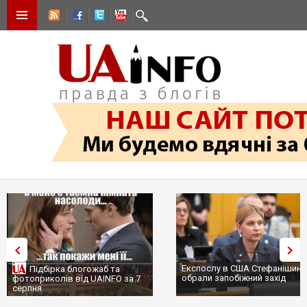
Експослу в США Стефанішині
Підбірка блогожаб та
обрали запобіжний захід
фотоприколів від UAINFO за 7
серпня