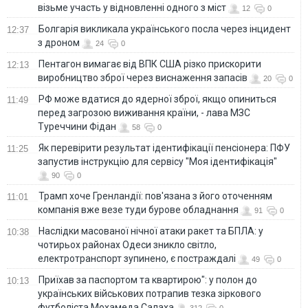
візьме участь у відновленні одного з міст
12
0
Болгарія викликала українського посла через інцидент
12:37
з дроном
24
0
Пентагон вимагає від ВПК США різко прискорити
12:13
виробництво зброї через виснаження запасів
20
0
РФ може вдатися до ядерної зброї, якщо опиниться
11:49
перед загрозою виживання країни, - лава МЗС
Туреччини Фідан
58
0
Як перевірити результат ідентифікації пенсіонера: ПФУ
11:25
запустив інструкцію для сервісу "Моя ідентифікація"
90
0
Трамп хоче Гренландії: пов'язана з його оточенням
11:01
компанія вже везе туди бурове обладнання
91
0
Наслідки масованої нічної атаки ракет та БПЛА: у
10:38
чотирьох районах Одеси зникло світло,
електротранспорт зупинено, є постраждалі
49
0
Приїхав за паспортом та квартирою": у полон до
10:13
українських військових потрапив тезка зіркового
футболіста Мохамеда Салаха
312
0