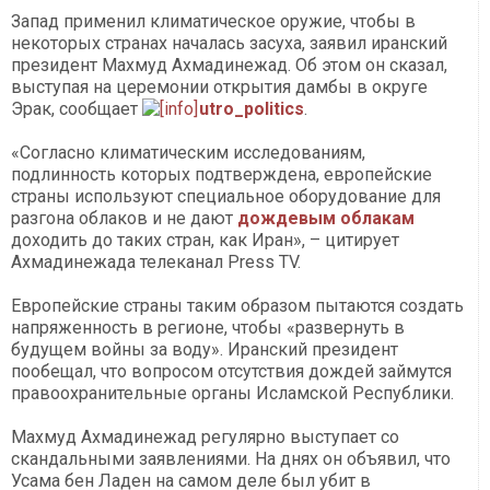
Запад применил климатическое оружие, чтобы в
некоторых странах началась засуха, заявил иранский
президент Махмуд Ахмадинежад. Об этом он сказал,
выступая на церемонии открытия дамбы в округе
Эрак, сообщает
utro_politics
.
«Согласно климатическим исследованиям,
подлинность которых подтверждена, европейские
страны используют специальное оборудование для
разгона облаков и не дают
дождевым облакам
доходить до таких стран, как Иран», – цитирует
Ахмадинежада телеканал Press TV.
Европейские страны таким образом пытаются создать
напряженность в регионе, чтобы «развернуть в
будущем войны за воду». Иранский президент
пообещал, что вопросом отсутствия дождей займутся
правоохранительные органы Исламской Республики.
Махмуд Ахмадинежад регулярно выступает со
скандальными заявлениями. На днях он объявил, что
Усама бен Ладен на самом деле был убит в