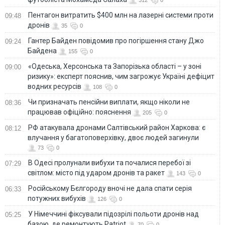
Пентагон витратить $400 млн на лазерні системи проти
09:48
дронів
35
0
Гантер Байден повідомив про погіршення стану Джо
09:24
Байдена
155
0
«Одеська, Херсонська та Запорізька області – у зоні
09:00
ризику»: експерт пояснив, чим загрожує Україні дефіцит
водних ресурсів
108
0
Чи призначать пенсійни виплати, якщо ніколи не
08:36
працював офіційно: пояснення
205
0
РФ атакувала дронами Салтівський район Харкова: є
08:12
влучання у багатоповерхівку, двоє людей загинули
73
0
В Одесі пролунали вибухи та почалися перебої зі
07:29
світлом: місто під ударом дронів та ракет
143
0
Російському Бєлгороду вночі не дала спати серія
06:33
потужних вибухів
126
0
У Німеччині фіксували підозрілі польоти дронів над
05:25
базою, де ремонтують Patriot
70
0