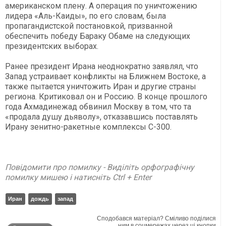
американском плену. А операция по уничтожению
лидера «Аль-Каиды», по его словам, была
пропагандистской постановкой, призванной
обеспечить победу Бараку Обаме на следующих
президентских выборах.
Ранее президент Ирана неоднократно заявлял, что
Запад устраивает конфликты на Ближнем Востоке, а
также пытается уничтожить Иран и другие страны
региона. Критиковал он и Россию. В конце прошлого
года Ахмадинежад обвинил Москву в том, что та
«продала душу дьяволу», отказавшись поставлять
Ирану зенитно-ракетные комплексы С-300.
Повідомити про помилку - Виділіть орфографічну
помилку мишею і натисніть Ctrl + Enter
Иран
дождь
запад
Сподобався матеріал? Сміливо поділися
ним в соцмережах через ці кнопки