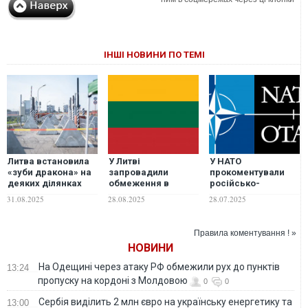
ІНШІ НОВИНИ ПО ТЕМІ
Литва встановила
У Литві
У НАТО
«зуби дракона» на
запровадили
прокоментували
деяких ділянках
обмеження в
російсько-
поблизу кордону з
повітряному
білоруські
31.08.2025
28.08.2025
28.07.2025
РФ та Білоруссю
просторі перед
навчання
навчаннями
"Запад-2025"
"Запад-2025"
Правила коментування ! »
НОВИНИ
На Одещині через атаку РФ обмежили рух до пунктів
13:24
пропуску на кордоні з Молдовою
0
0
Сербія виділить 2 млн євро на українську енергетику та
13:00