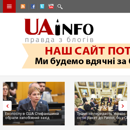
Експослу в США Стефанішиній
Трамп не передасть Україні
обрали запобіжний захід
сотні ракет до Patriot, бо у С
...