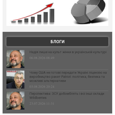
БЛОГИ
Надія лише на культ жінки в українській культурі
06.08.2026 08:49
Чому США не готові передати Україні ліцензію на
виробництво ракет Patriot: політика, безпека та
можливі альтернативи
03.08.2026 20:24
Перспектива: ЗСУ добомблять і всі інші склади
Wildberries
23.07.2026 11:31