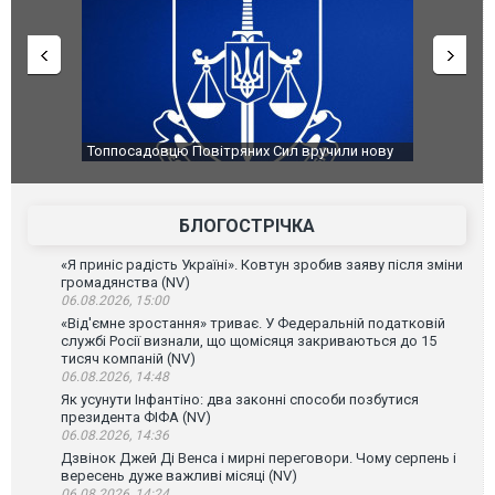
чили нову
Сили оборони уразили Ярославський НПЗ:
Неймар вла
губернатор регіону заявив про наймасштабнішу
"Сантоса".
атаку. ВІДЕО
БЛОГОСТРІЧКА
«Я приніс радість Україні». Ковтун зробив заяву після зміни
громадянства (NV)
06.08.2026, 15:00
«Від'ємне зростання» триває. У Федеральній податковій
службі Росії визнали, що щомісяця закриваються до 15
тисяч компаній (NV)
06.08.2026, 14:48
Як усунути Інфантіно: два законні способи позбутися
президента ФІФА (NV)
06.08.2026, 14:36
Дзвінок Джей Ді Венса і мирні переговори. Чому серпень і
вересень дуже важливі місяці (NV)
06.08.2026, 14:24