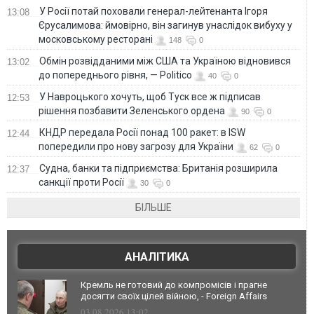
У Росії потай поховали генерал-лейтенанта Ігоря
13:08
Єрусалимова: ймовірно, він загинув унаслідок вибуху у
московському ресторані
148
0
Обмін розвідданими між США та Україною відновився
13:02
до попереднього рівня, — Politico
40
0
У Навроцького хочуть, щоб Туск все ж підписав
12:53
рішення позбавити Зеленського ордена
90
0
КНДР передала Росії понад 100 ракет: в ISW
12:44
попередили про нову загрозу для України
62
0
Судна, банки та підприємства: Британія розширила
12:37
санкції проти Росії
30
0
БІЛЬШЕ
АНАЛІТИКА
Кремль не готовий до компромісів і прагне
досягти своїх цілей війною, - Foreign Affairs
03.08.2026 13:02