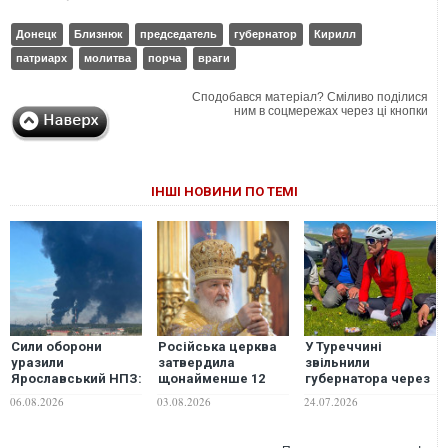
Донецк
Близнюк
председатель
губернатор
Кирилл
патриарх
молитва
порча
враги
Сподобався матеріал? Сміливо поділися
ним в соцмережах через ці кнопки
ІНШІ НОВИНИ ПО ТЕМІ
Сили оборони
Російська церква
У Туреччині
уразили
затвердила
звільнили
Ярославський НПЗ:
щонайменше 12
губернатора через
губернатор регіону
молитов, які
фотографії у
06.08.2026
03.08.2026
24.07.2026
заявив про
благословляють
велосипедних
наймасштабнішу
війну проти України
лосинах
атаку. ВІДЕО