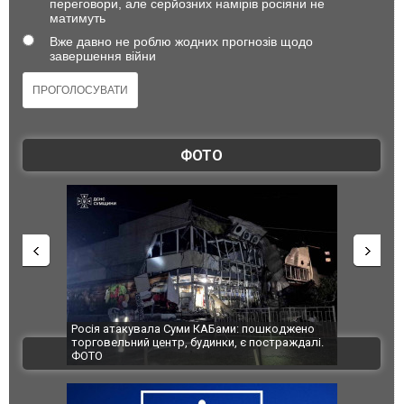
переговори, але серйозних намірів росіяни не
матимуть
Вже давно не роблю жодних прогнозів щодо
завершення війни
ФОТО
шкоджено
Українські надзвичайники врятували козуленя
СБУ за спр
траждалі.
під час ліквідації масштабної лісової пожежі у
Болгарії з
ВІДЕО
Франції
ФОТО