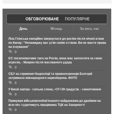
ОБГОВОРЮВАНЕ
|
ПОПУЛЯРНЕ
День
Місяць
За весь час
Ліза Глінська емоційно звернулася до росіян після нічної атаки
по Києву: "Ненавиджу вас усім своїм єством. Ви не маєте права
на існування"
0
ЄС посилюватиме тиск на Росію, вона має заплатити за свою
агресію, - Макрон після масованого удару
0
СБУ за сприяння Нацполіції та правоохоронців Болгарії
затримала міжнародного наркобарона. ФОТО
0
У Києві завтра - сильна спека, +37+39 градусів. - синоптикиня
0
Прикував військовозобов’язаного кайданками до драбини на
всю ніч: судитимуть працівника ТЦК на Закарпатті
0