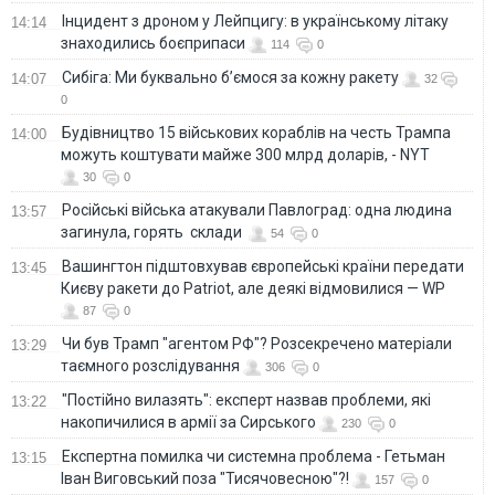
Інцидент з дроном у Лейпцигу: в українському літаку
14:14
знаходились боєприпаси
114
0
Сибіга: Ми буквально б’ємося за кожну ракету
14:07
32
0
Будівництво 15 військових кораблів на честь Трампа
14:00
можуть коштувати майже 300 млрд доларів, - NYT
30
0
Російські війська атакували Павлоград: одна людина
13:57
загинула, горять склади
54
0
Вашингтон підштовхував європейські країни передати
13:45
Києву ракети до Patriot, але деякі відмовилися — WP
87
0
Чи був Трамп "агентом РФ"? Розсекречено матеріали
13:29
таємного розслідування
306
0
"Постійно вилазять": експерт назвав проблеми, які
13:22
накопичилися в армії за Сирського
230
0
Eкспертна помилка чи системна проблема - Гетьман
13:15
Іван Виговський поза "Тисячовесною"?!
157
0