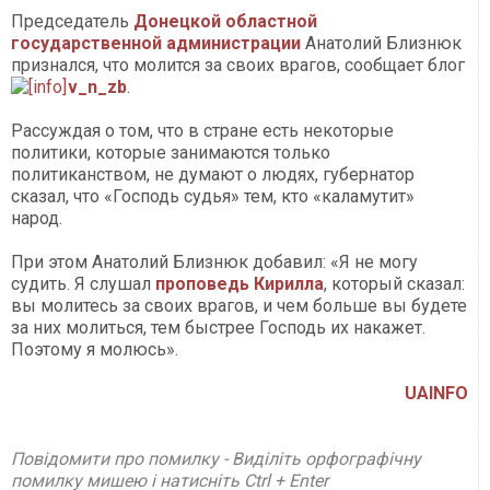
Председатель
Донецкой областной
государственной администрации
Анатолий Близнюк
признался, что молится за своих врагов, сообщает блог
v_n_zb
.
Рассуждая о том, что в стране есть некоторые
политики, которые занимаются только
политиканством, не думают о людях, губернатор
сказал, что «Господь судья» тем, кто «каламутит»
народ.
При этом Анатолий Близнюк добавил: «Я не могу
судить. Я слушал
проповедь Кирилла
, который сказал:
вы молитесь за своих врагов, и чем больше вы будете
за них молиться, тем быстрее Господь их накажет.
Поэтому я молюсь».
UAINFO
Повідомити про помилку - Виділіть орфографічну
помилку мишею і натисніть Ctrl + Enter