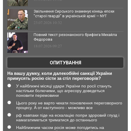
Звільнення Сирського знаменує кінець епохи
"старої гвардії" в українській армії — NYT
23.07.2026 10:32
Повний текст резонансного брифінга Михайла
Федорова
18.07.2026 09:27
ОПИТУВАННЯ
На вашу думку, коли далекобійні санкції України
примусять росію сісти за стіл переговорів?
У найближчі місяці удари України по росії стануть
настільки болючими, що агресору доведеться
поновити перемовини
Цього року не варто чекати поновлення переговорного
процесу. А от наступного - можливо все
рф навпаки піде на ескалацію попри здоровий глузд і
намагатиметься триматися до останнього
Найближчим часом росія може погодитись на