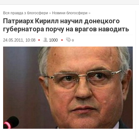
Вся правда з блогосфери
»
Новини блогосфери
»
Патриарх Кирилл научил донецкого
губернатора порчу на врагов наводить
•
•
24.05.2011, 10:08
1000
0