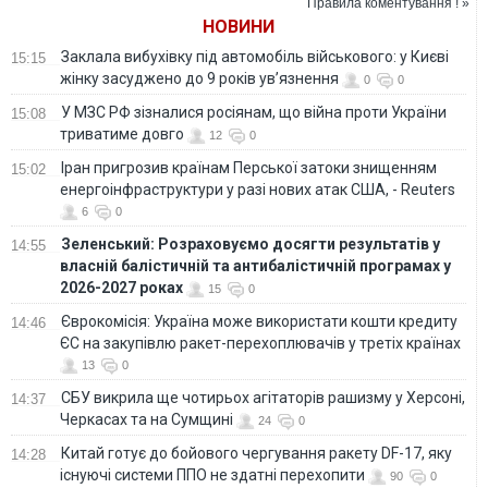
Правила коментування ! »
НОВИНИ
Заклала вибухівку під автомобіль військового: у Києві
15:15
жінку засуджено до 9 років ув’язнення
0
0
У МЗС РФ зізналися росіянам, що війна проти України
15:08
триватиме довго
12
0
Іран пригрозив країнам Перської затоки знищенням
15:02
енергоінфраструктури у разі нових атак США, - Reuters
6
0
Зеленський: Розраховуємо досягти результатів у
14:55
власній балістичній та антибалістичній програмах у
2026-2027 роках
15
0
Єврокомісія: Україна може використати кошти кредиту
14:46
ЄС на закупівлю ракет-перехоплювачів у третіх країнах
13
0
СБУ викрила ще чотирьох агітаторів рашизму у Херсоні,
14:37
Черкасах та на Сумщині
24
0
Китай готує до бойового чергування ракету DF-17, яку
14:28
існуючі системи ППО не здатні перехопити
90
0