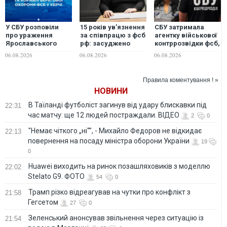
У СБУ розповіли
15 років ув’язнення
СБУ затримала
про ураження
за співпрацю з фсб
агентку військової
Ярославського
рф: засуджено
контррозвідки фсб,
НПЗ та кораблів
священнослужителя
яка шпигувала для
06.08.2026
06.08.2026
06.08.2026
берегової охорони
УПЦ (МП)
ворога на
фсб у Керчі
Дніпропетровщині
Правила коментування ! »
НОВИНИ
В Таїланді футболіст загинув від удару блискавки під
22:31
час матчу: ще 12 людей постраждали. ВІДЕО
2
0
"Немає чіткого „ні“", - Михайло Федоров не відкидає
22:13
повернення на посаду міністра оборони України
19
0
Huawei виходить на ринок позашляховиків з моделлю
22:02
Stelato G9. ФОТО
54
0
Трамп різко відреагував на чутки про конфлікт з
21:58
Гегсетом
27
0
Зеленський анонсував звільнення через ситуацію із
21:54