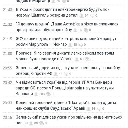
водою в Марганці
35
0
В Україні розподіляти електроенергію будуть по-
21:43
новому: Шмигаль розкрив деталі
64
0
"Я доначу щодня": Даша Астаф'єва різко висловилася
21:32
про зірок, які забули про війну
56
0
ЗСУ взяли під вогневий контроль ключовий маршрут
21:15
росіян Маріуполь — Чонгар
88
0
Прогноз: 9-го серпня дихати легко свіжим повітрям
21:00
можна буде повсюди в Україні
60
0
Зеленський доручив підготувати спеціальну санкційну
20:55
операцію проти РФ
44
0
Чи відмовиться Україна від героїв УПА та Бандери
20:42
заради ЄС: посол у Польщі відповів на ультиматуми
Варшави
208
0
Колишній головний тренер "Шахтаря" очолив один із
20:33
найкращих клубів Саудівської Аравії
66
0
Зеленський підписав укази про звільнення ще чотирьох
20:15
послів
88
0