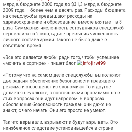
млрд в бюджете 2000 года до $31,3 млрд в бюджете
2009 года — более чем в десять раз. Расходы бюджета
на спецслужбы превышают расходы на
здравоохранение и образование, вместе взятые - в 3
раза. Суммарная численность сотрудников спецслужб
перевалила за 2 млн, вдвое превысив численность
личного состава армии. Такого не было даже в
советское время
.
«Все это делается якобы ради того, чтобы успешнее
«мочить в сортире» - пишет блог
irwi99
.
«
Потому что на самом деле спецслужбы выполняют
две задачи: обеспечение безопасности правящего
режима и отсос денег из экономики. То и другое
делается неуклюже, с постоянными провалами, но в
этих вопросах они идут напролом. В вопросах
обеспечения безопасности граждан они даже не
знают, с чего начать. Они это просто не умеют.
Так что взрывали, взрывают и будут взрывать. Это
неизбежное следствие установившейся в стране