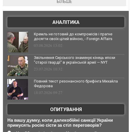
БІЛЬШЕ
АНАЛІТИКА
Кремль не готовий до компромісів і прагне
досягти своїх цілей війною, - Foreign Affairs
03.08.2026 13:02
Звільнення Сирського знаменує кінець епохи
"старої гвардії" в українській армії — NYT
23.07.2026 10:32
Повний текст резонансного брифінга Михайла
Федорова
18.07.2026 09:27
ОПИТУВАННЯ
На вашу думку, коли далекобійні санкції України
примусять росію сісти за стіл переговорів?