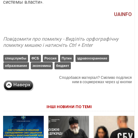
системы власти
»
.
UAINFO
Повідомити про помилку - Виділіть орфографічну
помилку мишею і натисніть Ctrl + Enter
спецслужбы
ФСБ
Россия
Путин
здравоохранение
образование
экономика
бюджет
Сподобався матеріал? Сміливо поділися
ним в соцмережах через ці кнопки
ІНШІ НОВИНИ ПО ТЕМІ