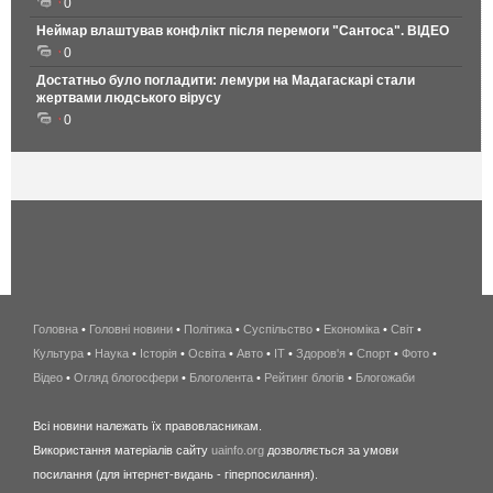
0
Неймар влаштував конфлікт після перемоги "Сантоса". ВІДЕО
0
Достатньо було погладити: лемури на Мадагаскарі стали
жертвами людського вірусу
0
Головна
•
Головні новини
•
Політика
•
Суспільство
•
Економіка
беспроводной
•
Світ
•
Культура
•
Наука
•
Історія
•
Освіта
•
Авто
•
IT
•
Здоров'я
интернет
•
Спорт
•
Фото
•
Відео
•
Огляд блогосфери
•
Блоголента
•
Рейтинг блогів
киев
•
Блогожаби
и
Всі новини належать їх правовласникам.
область
Використання матеріалів сайту
uainfo.org
дозволяється за умови
wimax
посилання (для інтернет-видань - гіперпосилання).
интернет