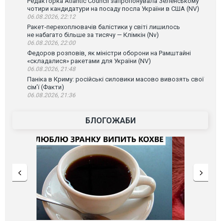
Редакторка Atlantic Council запропонувала Зеленському
чотири кандидатури на посаду посла України в США (NV)
06.08.2026, 22:12
Ракет-перехоплювачів балістики у світі лишилось
не набагато більше за тисячу — Клімкін (Nv)
06.08.2026, 22:00
Федоров розповів, як міністри оборони на Рамштайні
«складалися» ракетами для України (NV)
06.08.2026, 21:48
Паніка в Криму: російські силовики масово вивозять свої
сім’ї (Факти)
06.08.2026, 21:36
БЛОГОЖАБИ