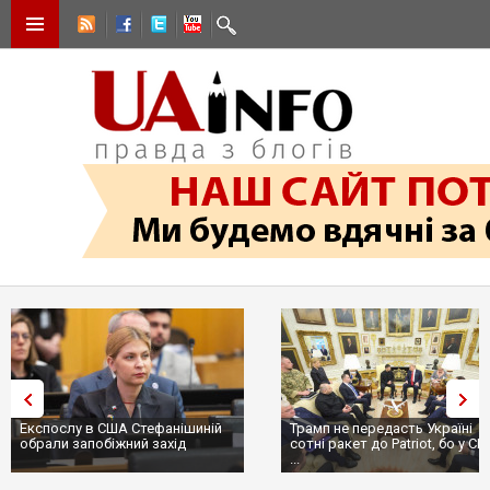
Експослу в США Стефанішиній
Трамп не передасть Україні
обрали запобіжний захід
сотні ракет до Patriot, бо у С
...