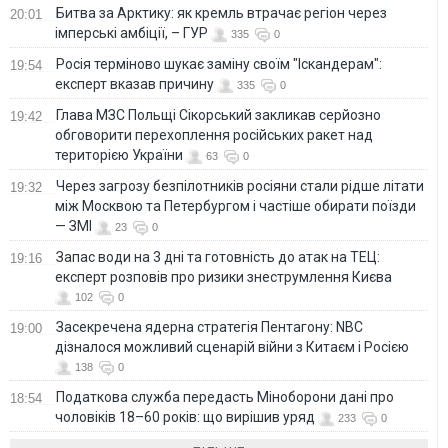
Битва за Арктику: як кремль втрачає регіон через
20:01
імперські амбіції, – ГУР
335
0
Росія терміново шукає заміну своїм "Іскандерам":
19:54
експерт вказав причину
335
0
Глава МЗС Польщі Сікорський закликав серйозно
19:42
обговорити перехоплення російських ракет над
територією України
63
0
Через загрозу безпілотників росіяни стали рідше літати
19:32
між Москвою та Петербургом і частіше обирати поїзди
— ЗМІ
23
0
Запас води на 3 дні та готовність до атак на ТЕЦ:
19:16
експерт розповів про ризики знеструмлення Києва
102
0
Засекречена ядерна стратегія Пентагону: NBC
19:00
дізналося можливий сценарій війни з Китаєм і Росією
138
0
Податкова служба передасть Міноборони дані про
18:54
чоловіків 18–60 років: що вирішив уряд
233
0