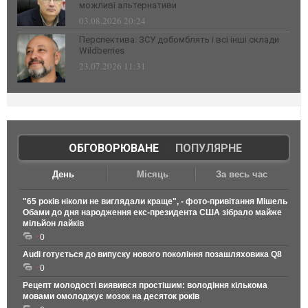
можливі альтернативи
03.08.2026 20:24
Перспектива: ЗСУ добомблять і всі інші склади
Wildberries
23.07.2026 11:31
ОБГОВОРЮВАНЕ
|
ПОПУЛЯРНЕ
День
Місяць
За весь час
"65 років ніколи не виглядали краще", - фото-привітання Мішель
Обами до дня народження екс-президента США зібрало майже
мільйон лайків
0
Audi готується до випуску нового покоління позашляховика Q8
0
Рецепт молодості виявився простішим: володіння кількома
мовами омолоджує мозок на десяток років