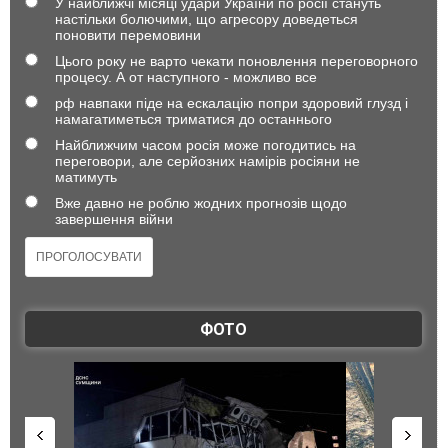
У найближчі місяці удари України по росії стануть
настільки болючими, що агресору доведеться
поновити перемовини
Цього року не варто чекати поновлення переговорного
процесу. А от наступного - можливо все
рф навпаки піде на ескалацію попри здоровий глузд і
намагатиметься триматися до останнього
Найближчим часом росія може погодитись на
переговори, але серйозних намірів росіяни не
матимуть
Вже давно не роблю жодних прогнозів щодо
завершення війни
ФОТО