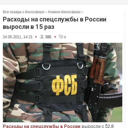
Вся правда з блогосфери
»
Новини блогосфери
»
Расходы на спецслужбы в России
выросли в 15 раз
•
•
24.05.2011, 14:21
395
0
Расходы на спецслужбы в России
выросли с $2,8