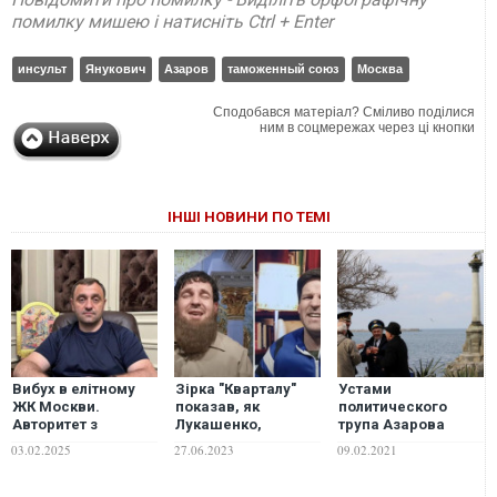
помилку мишею і натисніть Ctrl + Enter
инсульт
Янукович
Азаров
таможенный союз
Москва
Сподобався матеріал? Сміливо поділися
ним в соцмережах через ці кнопки
ІНШІ НОВИНИ ПО ТЕМІ
Вибух в елітному
Зірка "Кварталу"
Устами
ЖК Москви.
показав, як
политического
Авторитет з
Лукашенко,
трупа Азарова
близького
Янукович і Кадиров
Москва
03.02.2025
27.06.2023
09.02.2021
оточення
вмовляли
попыталась
Януковича і
Пригожина не йти
оживить давно
засновник
на Москву. Пародія
почившее вранье о