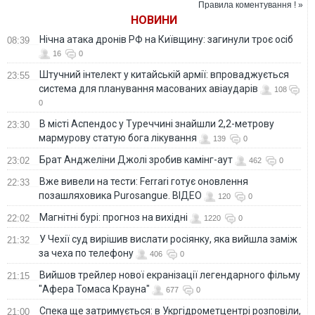
Правила коментування ! »
батальйону
Севастополе
НОВИНИ
окупантів Арбат
Саркісян помер у
Нічна атака дронів РФ на Київщину: загинули троє осіб
08:39
лікарні - ЗМІ
16
0
Штучний інтелект у китайській армії: впроваджується
23:55
система для планування масованих авіаударів
108
0
В місті Аспендос у Туреччині знайшли 2,2-метрову
23:30
мармурову статую бога лікування
139
0
Брат Анджеліни Джолі зробив камінг-аут
23:02
462
0
Вже вивели на тести: Ferrari готує оновлення
22:33
позашляховика Purosangue. ВІДЕО
120
0
Магнітні бурі: прогноз на вихідні
22:02
1220
0
У Чехії суд вирішив вислати росіянку, яка вийшла заміж
21:32
за чеха по телефону
406
0
Вийшов трейлер нової екранізації легендарного фільму
21:15
"Афера Томаса Крауна"
677
0
Спека ще затримується: в Укргідрометцентрі розповіли,
21:00