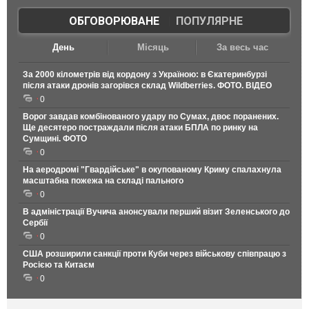
ОБГОВОРЮВАНЕ
|
ПОПУЛЯРНЕ
День
Місяць
За весь час
За 2000 кілометрів від кордону з Україною: в Єкатеринбурзі
після атаки дронів загорівся склад Wildberries. ФОТО. ВІДЕО
0
Ворог завдав комбінованого удару по Сумах, двоє поранених.
Ще десятеро постраждали після атаки БПЛА по ринку на
Сумщині. ФОТО
0
На аеродромі "Гвардійське" в окупованому Криму спалахнула
масштабна пожежа на складі пального
0
В адміністрації Вучича анонсували перший візит Зеленського до
Сербії
0
США розширили санкції проти Куби через військову співпрацю з
Росією та Китаєм
0