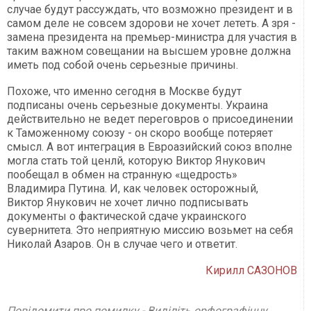
случае будут рассуждать, что возможно президент и в
самом деле не совсем здорови не хочет лететь. А зря -
замена президента на премьер-министра для участия в
таким важном совещании на высшем уровне должна
иметь под собой очень серьезные причины.
Похоже, что именно сегодня в Москве будут
подписаны очень серьезные документы. Украина
действительно не ведет переговров о присоединении
к Таможенному союзу - он скоро вообще потеряет
смысл. А вот интеграция в Евроазийский союз вполне
могла стать той ценлй, которую Виктор Янукович
пообещал в обмен на странную «щедрость»
Владимира Путина. И, как человек осторожный,
Виктор Янукович не хочет лично подписывать
документы о фактической сдаче украинского
сувернитета. Это неприятную миссию возьмет на себя
Николай Азаров. Он в случае чего и ответит.
Кирилл САЗОНОВ
Повідомити про помилку - Виділіть орфографічну