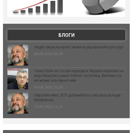
БЛОГИ
Надія лише на культ жінки в українській культурі
06.08.2026 08:49
Чому США не готові передати Україні ліцензію на
виробництво ракет Patriot: політика, безпека та
можливі альтернативи
03.08.2026 20:24
Перспектива: ЗСУ добомблять і всі інші склади
Wildberries
23.07.2026 11:31