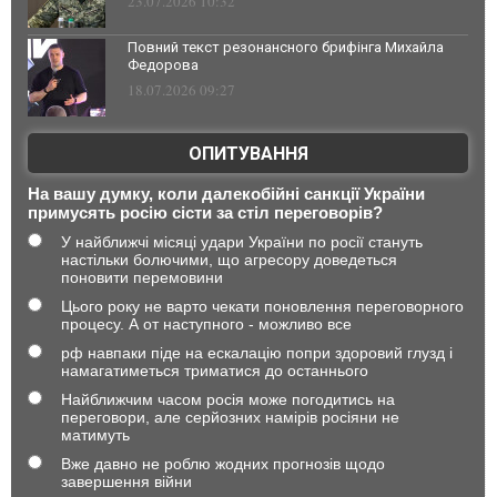
23.07.2026 10:32
Повний текст резонансного брифінга Михайла
Федорова
18.07.2026 09:27
ОПИТУВАННЯ
На вашу думку, коли далекобійні санкції України
примусять росію сісти за стіл переговорів?
У найближчі місяці удари України по росії стануть
настільки болючими, що агресору доведеться
поновити перемовини
Цього року не варто чекати поновлення переговорного
процесу. А от наступного - можливо все
рф навпаки піде на ескалацію попри здоровий глузд і
намагатиметься триматися до останнього
Найближчим часом росія може погодитись на
переговори, але серйозних намірів росіяни не
матимуть
Вже давно не роблю жодних прогнозів щодо
завершення війни