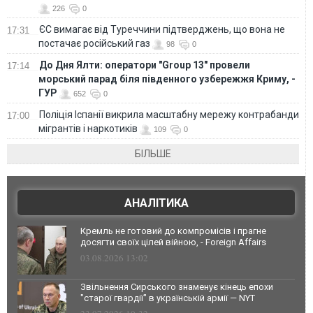
226
0
ЄС вимагає від Туреччини підтверджень, що вона не
17:31
постачає російський газ
98
0
До Дня Ялти: оператори "Group 13" провели
17:14
морський парад біля південного узбережжя Криму, -
ГУР
652
0
Поліція Іспанії викрила масштабну мережу контрабанди
17:00
мігрантів і наркотиків
109
0
БІЛЬШЕ
АНАЛІТИКА
Кремль не готовий до компромісів і прагне
досягти своїх цілей війною, - Foreign Affairs
03.08.2026 13:02
Звільнення Сирського знаменує кінець епохи
"старої гвардії" в українській армії — NYT