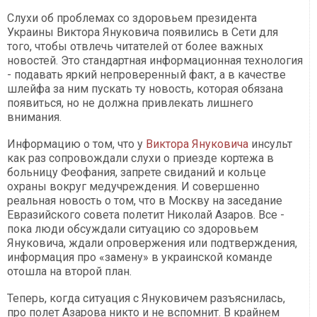
Слухи об проблемах со здоровьем президента
Украины Виктора Януковича появились в Сети для
того, чтобы отвлечь читателей от более важных
новостей. Это стандартная информационная технология
- подавать яркий непроверенный факт, а в качестве
шлейфа за ним пускать ту новость, которая обязана
появиться, но не должна привлекать лишнего
внимания.
Информацию о том, что у
Виктора Януковича
инсульт
как раз сопровождали слухи о приезде кортежа в
больницу Феофания, запрете свиданий и кольце
охраны вокруг медучреждения. И совершенно
реальная новость о том, что в Москву на заседание
Евразийского совета полетит Николай Азаров. Все -
пока люди обсуждали ситуацию со здоровьем
Януковича, ждали опровержения или подтверждения,
информация про «замену» в украинской команде
отошла на второй план.
Теперь, когда ситуация с Януковичем разъяснилась,
про полет Азарова никто и не вспомнит. В крайнем