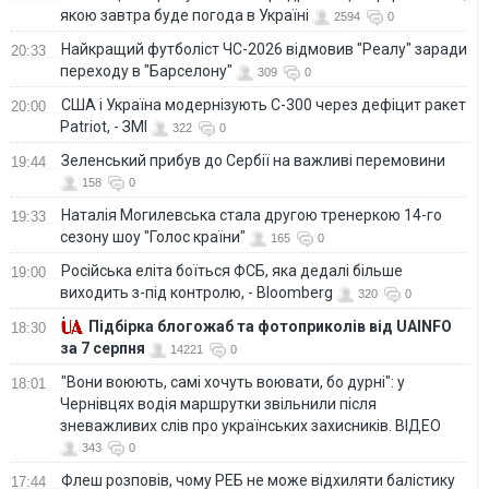
якою завтра буде погода в Україні
2594
0
Найкращий футболіст ЧС-2026 відмовив "Реалу" заради
20:33
переходу в "Барселону"
309
0
США і Україна модернізують С-300 через дефіцит ракет
20:00
Patriot, - ЗМІ
322
0
Зеленський прибув до Сербії на важливі перемовини
19:44
158
0
Наталія Могилевська стала другою тренеркою 14-го
19:33
сезону шоу "Голос країни"
165
0
Російська еліта боїться ФСБ, яка дедалі більше
19:00
виходить з-під контролю, - Bloomberg
320
0
Підбірка блогожаб та фотоприколів від UAINFO
18:30
за 7 серпня
14221
0
"Вони воюють, самі хочуть воювати, бо дурні": у
18:01
Чернівцях водія маршрутки звільнили після
зневажливих слів про українських захисників. ВІДЕО
343
0
Флеш розповів, чому РЕБ не може відхиляти балістику
17:44