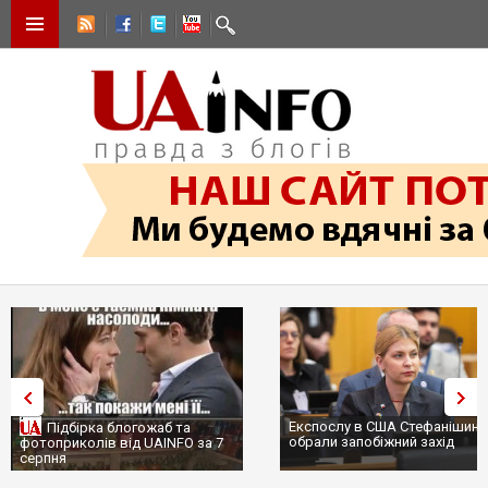
Експослу в США Стефанішині
Підбірка блогожаб та
обрали запобіжний захід
фотоприколів від UAINFO за 7
серпня