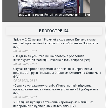
оновлення
Вийшов трейлер нової екранізації легендарного
Зеленський
фільму "Афера Томаса Крауна"
перемовин
БЛОГОСТРІЧКА
Зріст — 2,02 метра: 18-річний вихованець Динамо уклав
перший професійний контракт із клубом еліти Португалії
(NV)
08.08.2026, 07:31
«Не їдять як усі». Італійська блогерка розповіла
як харчуються італійці — вчасно п’ють еспресо (NV)
08.08.2026, 07:01
Окупанти зірвали церемонію прощання з керівником
пошукової групи Плацдарм Олексієм Юковим на Донеччині
(NV)
08.08.2026, 06:31
«Були у виснаженому стані». У Києві поліція відкрила
провадження через неналежне утримання 32 доберманів
(NV)
08.08.2026, 06:01
У Швеції на вулицях встановини громадські меблі — їх
переробили з будівельних матеріалів (NV)