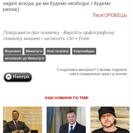
надалі всюди, де ми будемо необхідні. І будемо
разом;)
Леся ОРОБЕЦЬ
Повідомити про помилку - Виділіть орфографічну
помилку мишею і натисніть Ctrl + Enter
Янукович
Межигір'я
Нові петрівці
Євромайдан
автопробг до Межигір’я
Сподобався матеріал? Сміливо поділися
ним в соцмережах через ці кнопки
ІНШІ НОВИНИ ПО ТЕМІ