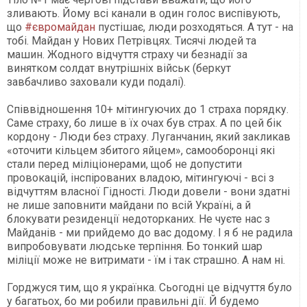
зливають. Йому всі канали в один голос виспівують,
що
‪#‎євромайдан‬
пустішає, люди розходяться. А тут - на
тобі. Майдан у Нових Петрівцях. Тисячі людей та
машин. Жодного відчуття страху чи безнадії за
винятком солдат внутрішніх військ (беркут
завбачливо заховали куди подалі).
Співвідношення 10+ мітингуючих до 1 страха порядку.
Саме страху, бо лише в їх очах був страх. А по цей бік
кордону - Люди без страху. Луганчанин, який закликав
«оточити кільцем збитого яйцем», самооборонці які
стали перед міліціонерами, щоб не допустити
провокацій, інспірованих владою, мітингуючі - всі з
відчуттям власної Гідності. Люди довели - вони здатні
не лише заповнити майдани по всій Україні, а й
блокувати резиденції недоторканих. Не чуєте нас з
Майданів - ми прийдемо до вас додому. І я б не радила
випробовувати людське терпіння. Бо тонкий шар
міліції може не витримати - їм і так страшно. А нам ні.
Горджуся тим, що я українка. Сьогодні це відчуття було
у багатьох, бо ми робили правильні дії. Й будемо