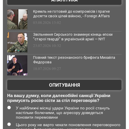
Кремль не готовий до компромісів і прагне
досягти своїх цілей війною, - Foreign Affairs
03.08.2026 13:02
Звільнення Сирського знаменує кінець епохи
"старої гвардії" в українській армії — NYT
23.07.2026 10:32
Повний текст резонансного брифінга Михайла
Федорова
18.07.2026 09:27
ОПИТУВАННЯ
На вашу думку, коли далекобійні санкції України
примусять росію сісти за стіл переговорів?
У найближчі місяці удари України по росії стануть
настільки болючими, що агресору доведеться
поновити перемовини
Цього року не варто чекати поновлення переговорного