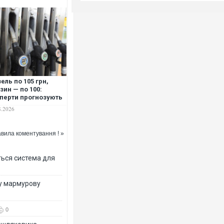
ель по 105 грн,
зин — по 100:
перти прогнозують
кий стрибок цін на
8.2026
 вже за 10 днів
вила коментування ! »
ться система для
ву мармурову
0