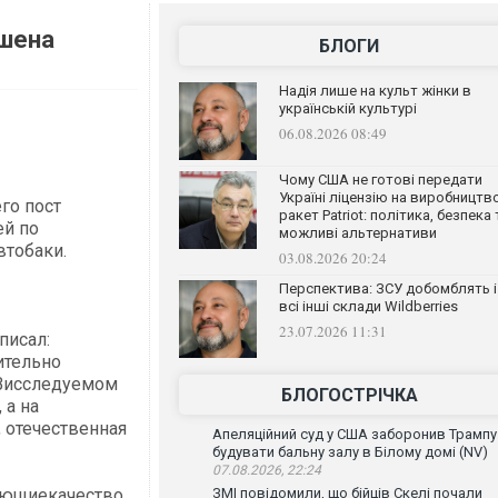
ршена
БЛОГИ
Надія лише на культ жінки в
українській культурі
06.08.2026 08:49
Чому США не готові передати
Україні ліцензію на виробництв
го пост
ракет Patriot: політика, безпека 
ей по
можливі альтернативи
втобаки.
03.08.2026 20:24
Перспектива: ЗСУ добомблять і
всі інші склади Wildberries
23.07.2026 11:31
писал:
ительно
 Висследуемом
БЛОГОСТРІЧКА
 а на
, отечественная
Апеляційний суд у США заборонив Трампу
будувати бальну залу в Білому домі (NV)
07.08.2026, 22:24
рующиекачество
ЗМІ повідомили, що бійців Скелі почали