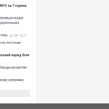
NFO за 7 серпня
Чернівцях водія
 українських
стику
184
0
 не постачає
рський парад біля
банди мігрантів і
ькому напрямку