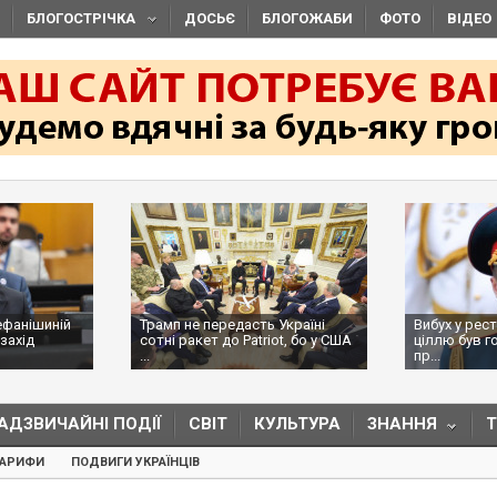
БЛОГОСТРІЧКА
ДОСЬЄ
БЛОГОЖАБИ
ФОТО
ВІДЕО
ефанішиній
Трамп не передасть Україні
Вибух у рес
захід
сотні ракет до Patriot, бо у США
ціллю був г
...
пр...
АДЗВИЧАЙНІ ПОДІЇ
СВІТ
КУЛЬТУРА
ЗНАННЯ
ТАРИФИ
ПОДВИГИ УКРАЇНЦІВ