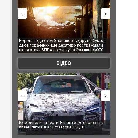
Ворог завдав комбінованого удару по Сумах,
За 2000 кілометрів в
двоє поранених. Ще десятеро постраждали
Єкатеринбурзі після
після атаки БПЛА по ринку на Сумщині. ФОТО
склад Wildberries. Ф
ВІДЕО
Вже вивели на тести: Ferrari готує оновлення
Вийшов трейлер нов
позашляховика Purosangue. ВІДЕО
фільму "Афера Тома