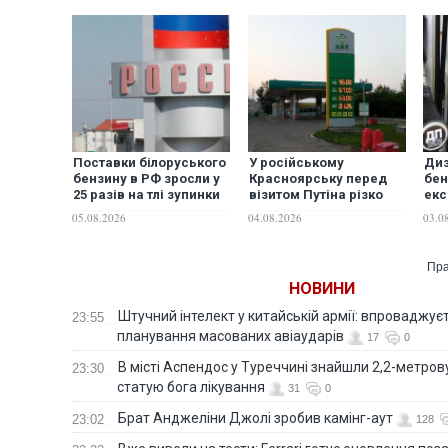
Поставки білоруського
У російському
Диз
бензину в РФ зросли у
Красноярську перед
бен
25 разів на тлі зупинки
візитом Путіна різко
екс
російських заводів
впали ціни на бензин
різ
05.08.2026
04.08.2026
03.0
АЗС
Пра
НОВИНИ
Штучний інтелект у китайській армії: впроваджує
23:55
планування масованих авіаударів
17
0
В місті Аспендос у Туреччині знайшли 2,2-метро
23:30
статую бога лікування
31
0
Брат Анджеліни Джолі зробив камінг-аут
23:02
128