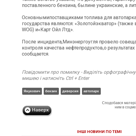
поставленного бензина, былине украинские, а ли
Основнымипоставщиками топлива для автопарк
государства являются: «Золотойэкватор» (также 
WOG) и«Карт Ойл Лтд».
После инцидента,Минэнергоугля провело совещ
контроля качества нефтепродуктов,о результатах
сообщается.
Повідомити про помилку - Виділіть орфографічн
мишею і натисніть Ctrl + Enter
Янукович
бензин
диверсия
автопарк
Сподобався матері
ним в соцме
ІНШІ НОВИНИ ПО ТЕМІ