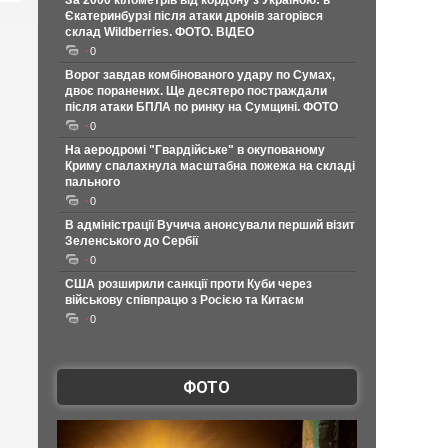
За 2000 кілометрів від кордону з Україною: в
Єкатеринбурзі після атаки дронів загорівся
склад Wildberries. ФОТО. ВІДЕО
0
Ворог завдав комбінованого удару по Сумах,
двоє поранених. Ще десятеро постраждали
після атаки БПЛА по ринку на Сумщині. ФОТО
0
На аеродромі "Гвардійське" в окупованому
Криму спалахнула масштабна пожежа на складі
пального
0
В адміністрації Вучича анонсували перший візит
Зеленського до Сербії
0
США розширили санкції проти Куби через
військову співпрацю з Росією та Китаєм
0
ФОТО