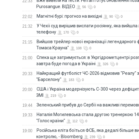
Вже вивели на тести: Ferrari готує оновлення по
22:33
Purosangue. ВІДЕО
56
0
Магнітні бурі: прогноз на вихідні
22:02
90
0
У Чехії суд вирішив вислати росіянку, яка вийшла
21:32
телефону
170
0
Вийшов трейлер нової екранізації легендарного
21:15
Томаса Крауна"
108
0
Спека ще затримується: в Укргідрометцентрі роз
21:00
завтра буде погода в Україні
326
0
Найкращий футболіст ЧС-2026 відмовив "Реалу" 
20:33
"Барселону"
183
0
США і Україна модернізують С-300 через дефіцит р
20:00
ЗМІ
219
0
Зеленський прибув до Сербії на важливі перемо
19:44
Наталія Могилевська стала другою тренеркою 14
19:33
"Голос країни"
112
0
Російська еліта боїться ФСБ, яка дедалі більше в
19:00
контролю, - Bloomberg
239
0