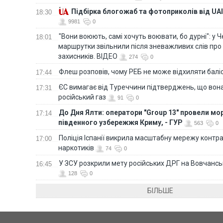
Підбірка блогожаб та фотоприколів від UAI
18:30
9981
0
"Вони воюють, самі хочуть воювати, бо дурні": у 
18:01
маршрутки звільнили після зневажливих слів про
захисників. ВІДЕО
274
0
Флеш розповів, чому РЕБ не може відхиляти балі
17:44
ЄС вимагає від Туреччини підтверджень, що вона
17:31
російський газ
91
0
До Дня Ялти: оператори "Group 13" провели мо
17:14
південного узбережжя Криму, - ГУР
563
0
Поліція Іспанії викрила масштабну мережу контра
17:00
наркотиків
74
0
У ЗСУ розкрили мету російських ДРГ на Вовчанс
16:45
128
0
БІЛЬШЕ