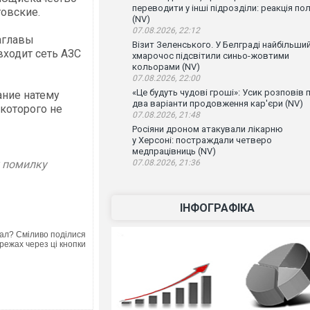
переводити у інші підрозділи: реакція по
товские.
(NV)
07.08.2026, 22:12
аглавы
Візит Зеленського. У Белграді найбільши
входит сеть АЗС
хмарочос підсвітили синьо-жовтими
кольорами (NV)
07.08.2026, 22:00
«Це будуть чудові гроші»: Усик розповів 
ание натему
два варіанти продовження кар'єри (NV)
 которого не
07.08.2026, 21:48
Росіяни дроном атакували лікарню
у Херсоні: постраждали четверо
медпрацівниць (NV)
у помилку
07.08.2026, 21:36
ІНФОГРАФІКА
ал? Сміливо поділися
режах через ці кнопки