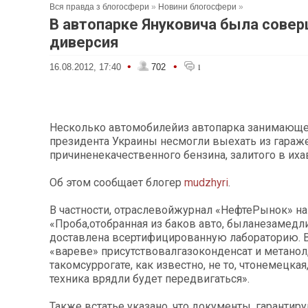
Вся правда з блогосфери
»
Новини блогосфери
»
В автопарке Януковича была сове
диверсия
•
•
16.08.2012, 17:40
702
1
Несколько автомобилейиз автопарка занимающе
президента Украины несмогли выехать из гараж
причиненекачественного бензина, залитого в иха
Об этом сообщает блогер
mudzhyri
.
В частности, отраслевойжурнал «НефтеРынок» на
«Проба,отобранная из баков авто, быланезамедл
доставлена всертифицированную лабораторию.
«вареве» присутствовалгазоконденсат и метанол,
такомсуррогате, как известно, не то, чтонемецкая
техника врядли будет передвигаться».
Также встатье указано, что документы, гаранти