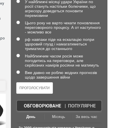
У найближчі місяці удари України по
лку
росії стануть настільки болючими, що
агресору доведеться поновити
перемовини
й
Цього року не варто чекати поновлення
переговорного процесу. А от наступного
- можливо все
про
рф навпаки піде на ескалацію попри
здоровий глузд і намагатиметься
триматися до останнього
Найближчим часом росія може
погодитись на переговори, але
серйозних намірів росіяни не матимуть
Вже давно не роблю жодних прогнозів
щодо завершення війни
ОБГОВОРЮВАНЕ
|
ПОПУЛЯРНЕ
День
Місяць
За весь час