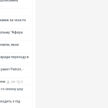
зашляховика
 заміж за чеха по
 фільму "Афера
повіли, якою
заради переходу в
акет Patriot, -
вини
124
0
-го сезону шоу
иходить з-під