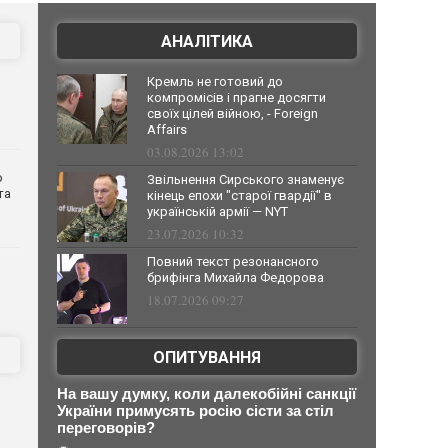
АНАЛІТИКА
Кремль не готовий до
компромісів і прагне досягти
своїх цілей війною, - Foreign
Affairs
03.08.2026 13:02
о
Звільнення Сирського знаменує
та
кінець епохи "старої гвардії" в
українській армії — NYT
23.07.2026 10:32
Повний текст резонансного
брифінга Михайла Федорова
18.07.2026 09:27
ОПИТУВАННЯ
На вашу думку, коли далекобійні санкції
України примусять росію сісти за стіл
переговорів?