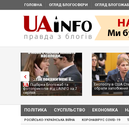
ГОЛОВНА
ОГЛЯД БЛОГОСФЕРИ
ОГЛЯД БЛОГОЖАБ
Експослу в США Ст
Підбірка блогожаб та
обрали запобіжний 
фотоприколів від UAINFO за 7
серпня
ПОЛІТИКА
СУСПІЛЬСТВО
ЕКОНОМІКА
Н
РОСІЙСЬКО-УКРАЇНСЬКА ВІЙНА
КОРОНАВІРУС COVID-19