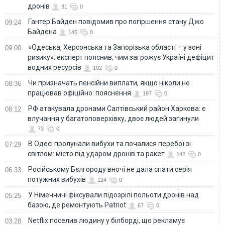
дронів
31
0
Гантер Байден повідомив про погіршення стану Джо
09:24
Байдена
145
0
«Одеська, Херсонська та Запорізька області – у зоні
09:00
ризику»: експерт пояснив, чим загрожує Україні дефіцит
водних ресурсів
102
0
Чи призначать пенсійни виплати, якщо ніколи не
08:36
працював офіційно: пояснення
197
0
РФ атакувала дронами Салтівський район Харкова: є
08:12
влучання у багатоповерхівку, двоє людей загинули
73
0
В Одесі пролунали вибухи та почалися перебої зі
07:29
світлом: місто під ударом дронів та ракет
142
0
Російському Бєлгороду вночі не дала спати серія
06:33
потужних вибухів
124
0
У Німеччині фіксували підозрілі польоти дронів над
05:25
базою, де ремонтують Patriot
67
0
Netflix поселив людину у білборді, що рекламує
03:28