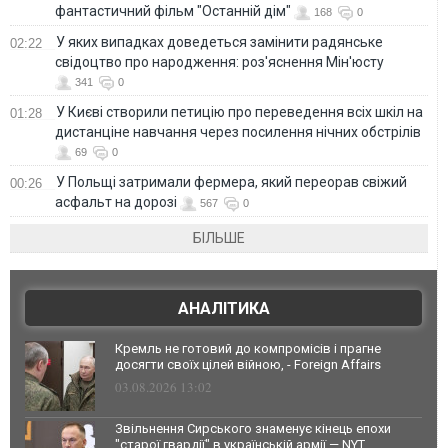
фантастичний фільм "Останній дім"
168
0
У яких випадках доведеться замінити радянське
02:22
свідоцтво про народження: роз'яснення Мін'юсту
341
0
У Києві створили петицію про переведення всіх шкіл на
01:28
дистанціне навчання через посилення нічних обстрілів
69
0
У Польщі затримали фермера, який переорав свіжий
00:26
асфальт на дорозі
567
0
БІЛЬШЕ
АНАЛІТИКА
Кремль не готовий до компромісів і прагне
досягти своїх цілей війною, - Foreign Affairs
03.08.2026 13:02
Звільнення Сирського знаменує кінець епохи
"старої гвардії" в українській армії — NYT