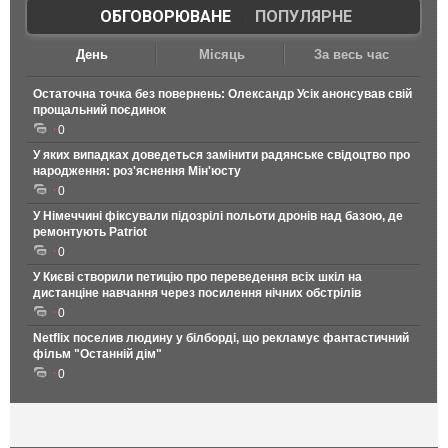
ОБГОВОРЮВАНЕ
|
ПОПУЛЯРНЕ
День
Місяць
За весь час
Остаточна точка без повернень: Олександр Усік анонсував свій
прощальний поєдинок
0
У яких випадках доведеться замінити радянське свідоцтво про
народження: роз'яснення Мін'юсту
0
У Німеччині фіксували підозрілі польоти дронів над базою, де
ремонтують Patriot
0
У Києві створили петицію про переведення всіх шкіл на
дистанціне навчання через посилення нічних обстрілів
0
Netflix поселив людину у білборді, що рекламує фантастичний
фільм "Останній дім"
0