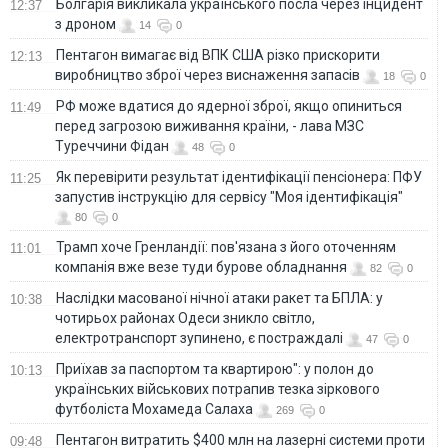
Болгарія викликала українського посла через інцидент
12:37
з дроном
14
0
Пентагон вимагає від ВПК США різко прискорити
12:13
виробництво зброї через виснаження запасів
18
0
РФ може вдатися до ядерної зброї, якщо опиниться
11:49
перед загрозою виживання країни, - лава МЗС
Туреччини Фідан
48
0
Як перевірити результат ідентифікації пенсіонера: ПФУ
11:25
запустив інструкцію для сервісу "Моя ідентифікація"
80
0
Трамп хоче Гренландії: пов'язана з його оточенням
11:01
компанія вже везе туди бурове обладнання
82
0
Наслідки масованої нічної атаки ракет та БПЛА: у
10:38
чотирьох районах Одеси зникло світло,
електротранспорт зупинено, є постраждалі
47
0
Приїхав за паспортом та квартирою": у полон до
10:13
українських військових потрапив тезка зіркового
футболіста Мохамеда Салаха
269
0
Пентагон витратить $400 млн на лазерні системи проти
09:48