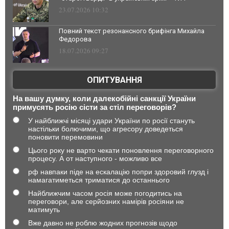
23.07.2026 10:32
Повний текст резонансного брифінга Михайла
Федорова
18.07.2026 09:27
ОПИТУВАННЯ
На вашу думку, коли далекобійні санкції України
примусять росію сісти за стіл переговорів?
У найближчі місяці удари України по росії стануть
настільки болючими, що агресору доведеться
поновити перемовини
Цього року не варто чекати поновлення переговорного
процесу. А от наступного - можливо все
рф навпаки піде на ескалацію попри здоровий глузд і
намагатиметься триматися до останнього
Найближчим часом росія може погодитись на
переговори, але серйозних намірів росіяни не
матимуть
Вже давно не роблю жодних прогнозів щодо