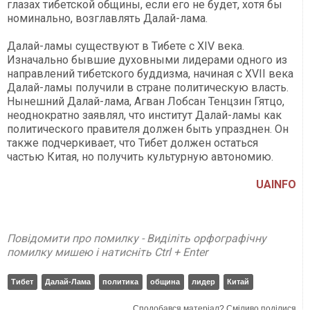
глазах тибетской общины, если его не будет, хотя бы
номинально, возглавлять Далай-лама.
Далай-ламы существуют в Тибете с XIV века.
Изначально бывшие духовными лидерами одного из
направлений тибетского буддизма, начиная с XVII века
Далай-ламы получили в стране политическую власть.
Нынешний Далай-лама, Агван Лобсан Тенцзин Гятцо,
неоднократно заявлял, что институт Далай-ламы как
политического правителя должен быть упразднен. Он
также подчеркивает, что Тибет должен остаться
частью Китая, но получить культурную автономию.
UAINFO
Повідомити про помилку - Виділіть орфографічну
помилку мишею і натисніть Ctrl + Enter
Тибет
Далай-Лама
политика
община
лидер
Китай
Сподобався матеріал? Сміливо поділися