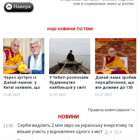
ним в соцмережах через ці кнопки
ІНШІ НОВИНИ ПО ТЕМІ
Через зустріч із
У Тибеті розпочали
Далай-лама зробив
Далай-ламою: у
будівництво
передбачення, що
Китаї заявили, що
найбільшої у світі
він доживе до 130
"розривають усі
гідроелектростанції
років
13.08.2025
21.07.2025
05.07.2025
контакти" з
президентом Чехії
Правила коментування ! »
НОВИНИ
Сербія виділить 2 млн євро на українську енергетику та
13:00
візьме участь у відновленні одного з міст
6
0