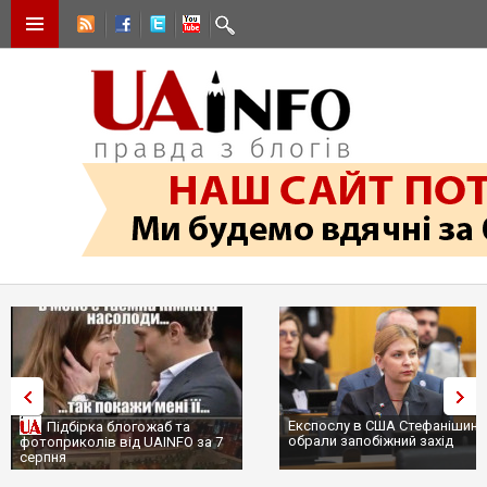
Експослу в США Стефанішині
Підбірка блогожаб та
обрали запобіжний захід
фотоприколів від UAINFO за 7
серпня