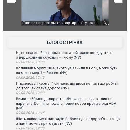
": у полон
Одесу накрила потужна злива з градом та
Вже вивели 
в тезка
ураганним вітром
позашляхов
лаха
БЛОГОСТРІЧКА
Ні, не спагеті. Яка форма пасти найкраще поєднується
з вершковими соусами — і чому (NV)
09.08.2026, 13:00
Колишній морпіх США, якого ув’язнили в Росії, може бути
на межі смерті — Reuters (NV)
09.08.2026, 12:45
Підсилювач керма. 4 сигнали, що щось не так і що робити
до того, як стане дорого (NV)
09.08.2026, 12:30
Вимагає 50 млн доларів та обмеження опіки: колишня
наречена Дончича подала новий позов проти зірки НБА
(NV)
09.08.2026, 12:15
Шість найкорисніших видів бобових для здоров’я — та що
з ними можна приготувати (NV)
09.08.2026, 12:00