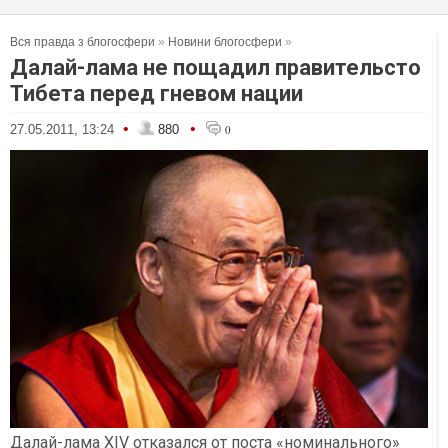
Вся правда з блогосфери
»
Новини блогосфери
»
Далай-лама не пощадил правительсто
Тибета перед гневом нации
•
•
27.05.2011, 13:24
880
0
Далай-лама XIV отказался от поста «номинального»