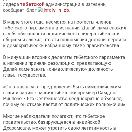
лидера
тибетской
администрации в изгнании,
сообщает блог
v_n_zb
.
В марте этого года, несмотря на протесты членов
тибетского парламента в изгнании, Далай-лама сложил
с себя обязанности политического лидера тибетской
общины и заявил, что эти полномочия должны перейти
к демократически избранному главе правительства.
В минувший вторник делегаты тибетского парламента
в изгнании приняли резолюцию, предлагающую
Далай-ламе занять «символическую» должность
главы государства.
«Он отказался от предложения быть символическим
главой нации, - заявил тибетский премьер Самдонг
Ринпоче. - Его Святейшество неоднократно объяснял,
почему он отказывается от политических полномочий».
Многие наблюдатели полагают, что тибетское
правительство, базирующееся в индийской
Дхарамсале, может утратить свою легитимность в