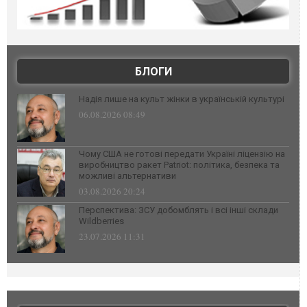
БЛОГИ
Надія лише на культ жінки в українській культурі
06.08.2026 08:49
Чому США не готові передати Україні ліцензію на
виробництво ракет Patriot: політика, безпека та
можливі альтернативи
03.08.2026 20:24
Перспектива: ЗСУ добомблять і всі інші склади
Wildberries
23.07.2026 11:31