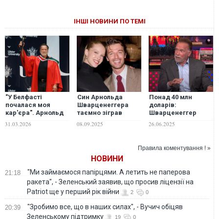
ІНШІ НОВИНИ ПО ТЕМІ
"У Белфасті
Син Арнольда
Понад 40 млн
почалася моя
Шварценеггера
доларів:
кар'єра". Арнольд
таємно зіграв
Шварценеггер
Шварценеггер
весілля: у Мережу
розповів, за який
31.03.2026
08.09.2025
26.06.2025
отримав почесний
злили ФОТО
фільм отримав
докторський
церемонії та її ціну
найбільший
ступінь в одному з
гонорар
Правила коментування ! »
університетів
НОВИНИ
Північної Ірландії
"Ми займаємося папірцями. А летить не паперова
21:18
ракета", - Зеленський заявив, що просив ліцензії на
Patriot ще у перший рік війни
2
0
"Зробимо все, що в наших силах", - Вучич обіцяв
20:39
Зеленському підтримку
19
0