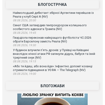
БЛОГОСТРІЧКА
Наймолодший дебютант збірної Аргентини перейшов із
Реала у клуб Серії А (NV)
08.08.2026, 20:00
Сенат США затвердив генпрокурором колишнього
особистого адвоката Трампа (NV)
08.08.2026, 19:45
Гвардіола переконав найкращого футболіста ЧС-2026
обрати Барселону замість Реала (NV)
08.08.2026, 19:30
У будинок влучили п’ять дронів: у Пухівці на Київщині
внаслідок нічної атаки РФ загинули дідусь, бабуся та їхній
трирічний онук (NV)
08.08.2026, 19:15
«Або ти йдеш, або вона йде»: Інфантіно допоміг коханці
отримати підвищення в УЄФА — The Telegraph (NV)
08.08.2026, 19:00
БЛОГОЖАБИ