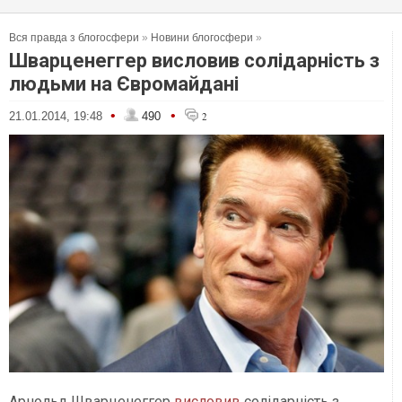
Вся правда з блогосфери
»
Новини блогосфери
»
Шварценеггер висловив солідарність з
людьми на Євромайдані
•
•
21.01.2014, 19:48
490
2
Арнольд Шварценеггер
висловив
солідарність з