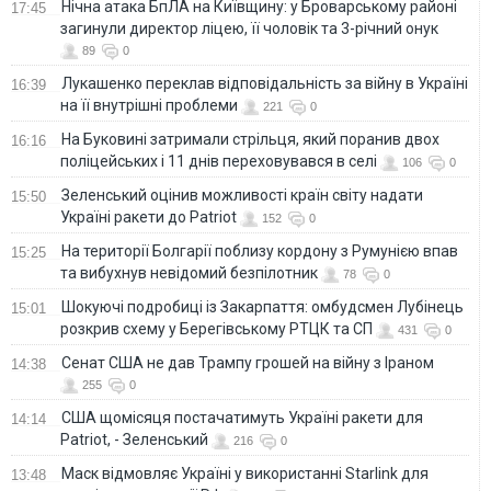
Нічна атака БпЛА на Київщину: у Броварському районі
17:45
загинули директор ліцею, її чоловік та 3-річний онук
89
0
Лукашенко переклав відповідальність за війну в Україні
16:39
на її внутрішні проблеми
221
0
На Буковині затримали стрільця, який поранив двох
16:16
поліцейських і 11 днів переховувався в селі
106
0
Зеленський оцінив можливості країн світу надати
15:50
Україні ракети до Patriot
152
0
На території Болгарії поблизу кордону з Румунією впав
15:25
та вибухнув невідомий безпілотник
78
0
Шокуючі подробиці із Закарпаття: омбудсмен Лубінець
15:01
розкрив схему у Берегівському РТЦК та СП
431
0
Сенат США не дав Трампу грошей на війну з Іраном
14:38
255
0
США щомісяця постачатимуть Україні ракети для
14:14
Patriot, - Зеленський
216
0
Маск відмовляє Україні у використанні Starlink для
13:48