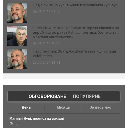
Надія лише на культ жінки в українській культурі
06.08.2026 08:49
Чому США не готові передати Україні ліцензію на
виробництво ракет Patriot: політика, безпека та
можливі альтернативи
03.08.2026 20:24
Перспектива: ЗСУ добомблять і всі інші склади
Wildberries
23.07.2026 11:31
ОБГОВОРЮВАНЕ
|
ПОПУЛЯРНЕ
День
Місяць
За весь час
Магнітні бурі: прогноз на вихідні
0