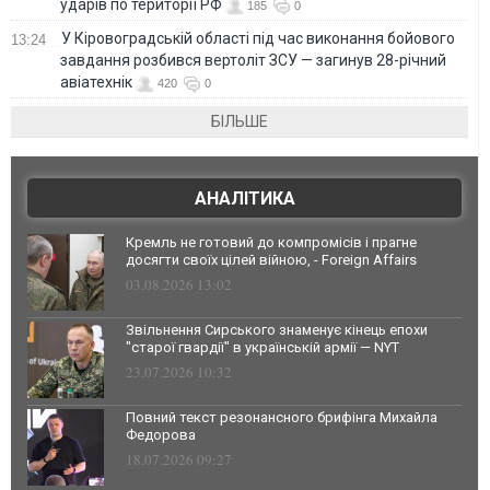
ударів по території РФ
185
0
У Кіровоградській області під час виконання бойового
13:24
завдання розбився вертоліт ЗСУ — загинув 28-річний
авіатехнік
420
0
БІЛЬШЕ
АНАЛІТИКА
Кремль не готовий до компромісів і прагне
досягти своїх цілей війною, - Foreign Affairs
03.08.2026 13:02
Звільнення Сирського знаменує кінець епохи
"старої гвардії" в українській армії — NYT
23.07.2026 10:32
Повний текст резонансного брифінга Михайла
Федорова
18.07.2026 09:27