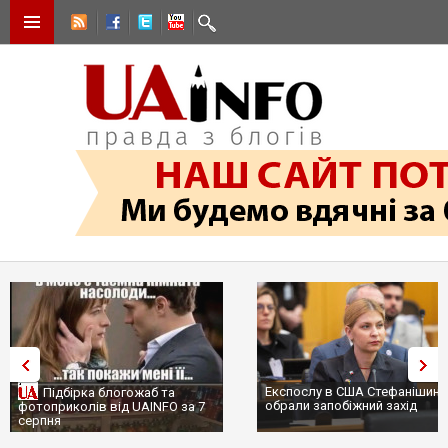
Експослу в США Стефанішині
Підбірка блогожаб та
обрали запобіжний захід
фотоприколів від UAINFO за 7
серпня