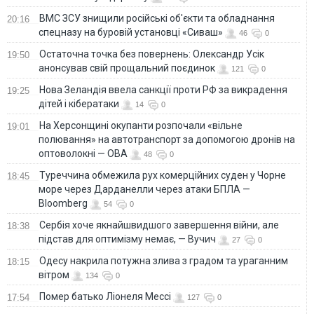
ВМС ЗСУ знищили російські об'єкти та обладнання
20:16
спецназу на буровій установці «Сиваш»
46
0
Остаточна точка без повернень: Олександр Усік
19:50
анонсував свій прощальний поєдинок
121
0
Нова Зеландія ввела санкції проти РФ за викрадення
19:25
дітей і кібератаки
14
0
На Херсонщині окупанти розпочали «вільне
19:01
полювання» на автотранспорт за допомогою дронів на
оптоволокні — ОВА
48
0
Туреччина обмежила рух комерційних суден у Чорне
18:45
море через Дарданелли через атаки БПЛА —
Bloomberg
54
0
Сербія хоче якнайшвидшого завершення війни, але
18:38
підстав для оптимізму немає, — Вучич
27
0
Одесу накрила потужна злива з градом та ураганним
18:15
вітром
134
0
Помер батько Ліонеля Мессі
17:54
127
0