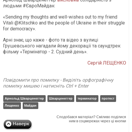
людьми #ЄвроМайдан:
«Sending my thoughts and well-wishes out to my friend
Vitali @Klitschko and the people of Ukraine in their struggle
for democracy».
Арні знає, що каже - фото та відео з вулиці
Грушевського нагадали йому декорації та саундтрек
фільму «Термінатор - 2. Судний день».
Сергій ЛЕЩЕНКО
Повідомити про помилку - Виділіть орфографічну
помилку мишею і натисніть Ctrl + Enter
Арнольд Шварценеггер
Шварценеггер
терминатор
протест
Лещенко
Майдан
Сподобався матеріал? Сміливо поділися
ним в соцмережах через ці кнопки