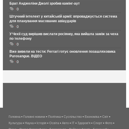
Брат Анджеліни Джолі зробив камінг-аут
0
Штучний інтелект у китайській армії: впроваджується система
для планування масованих авіаударів
0
У Чехії суд вирішив вислати росіянку, яка вийшла заміж за чеха
по телефону
0
Вже вивели на тести: Ferrari готує оновлення позашляховика
Purosangue. ВІДЕО
0
Головна
•
Головні новини
•
Політика
•
Суспільство
•
Економіка
беспроводной
•
Світ
•
Культура
•
Наука
•
Історія
•
Освіта
•
Авто
•
IT
•
Здоров'я
интернет
•
Спорт
•
Фото
•