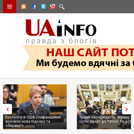
Експослу в США Стефанішиній
Трамп не передасть Україні
вручили нову підозру та
сотні ракет до Patriot, бо у С
обирають...
...