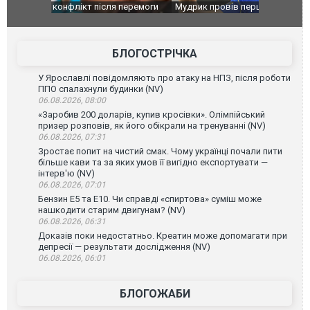
перемоги
Мудрик провів перший матч за "Челсі" після
Українські
допінгової дискваліфікації. ВІДЕО
під час лік
Франції
БЛОГОСТРІЧКА
У Ярославлі повідомляють про атаку на НПЗ, після роботи
ППО спалахнули будинки (NV)
06.08.2026, 08:00
«Заробив 200 доларів, купив кросівки». Олімпійський
призер розповів, як його обікрали на тренуванні (NV)
06.08.2026, 07:31
Зростає попит на чистий смак. Чому українці почали пити
більше кави та за яких умов її вигідно експортувати —
інтерв'ю (NV)
06.08.2026, 07:01
Бензин Е5 та Е10. Чи справді «спиртова» суміш може
нашкодити старим двигунам? (NV)
06.08.2026, 06:31
Доказів поки недостатньо. Креатин може допомагати при
депресії — результати дослідження (NV)
06.08.2026, 06:01
БЛОГОЖАБИ