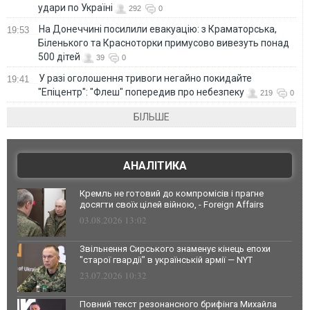
удари по Україні
292
0
На Донеччині посилили евакуацію: з Краматорська,
19:53
Біленького та Красноторки примусово вивезуть понад
500 дітей
39
0
У разі оголошення тривоги негайно покидайте
19:41
"Епіцентр": "Флеш" попередив про небезпеку
219
0
БІЛЬШЕ
АНАЛІТИКА
Кремль не готовий до компромісів і прагне
досягти своїх цілей війною, - Foreign Affairs
03.08.2026 13:02
Звільнення Сирського знаменує кінець епохи
"старої гвардії" в українській армії — NYT
23.07.2026 10:32
Повний текст резонансного брифінга Михайла