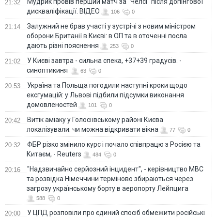
Мудрик провів перший матч за "Челсі" після допінгової
21:32
дискваліфікації. ВІДЕО
106
0
Залужний не брав участі у зустрічі з новим міністром
21:14
оборони Британії в Києві: в ОП та в оточенні посла
дають різні пояснення
253
0
У Києві завтра - сильна спека, +37+39 градусів. -
21:02
синоптикиня
63
0
Україна та Польща погодили наступні кроки щодо
20:53
ексгумацій: у Львові підбили підсумки виконання
домовленостей
101
0
Витік аміаку у Голосіївському районі Києва
20:42
локалізували: чи можна відкривати вікна
77
0
ФБР різко змінило курс і почало співпрацю з Росією та
20:32
Китаєм, - Reuters
484
0
"Надзвичайно серйозний інцидент", - керівництво МВС
20:16
та розвідка Німеччини терміново збираються через
загрозу українському борту в аеропорту Лейпцига
588
0
У ЦПД розповіли про єдиний спосіб обмежити російські
20:00