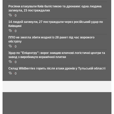
Росіяни атакували Київ балістикою та дронами: одна людина
загинула, 15 постраждалих
0
14 людей загинули, 27 постраждали через російський удар по
Київщині
0
ППО не змогла збити жодної із 28 ракет під час ворожого
обстрілу
0
Удар по "Епіцентру": ворог знищив ключові логістичні центри та
завод з виробництв керамічної плитки
0
Склад Wildberries горить після атаки дронів у Тульській області
0