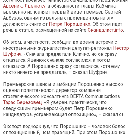
Арсению Яценюку
, а обязанности главы Кабмина
временно исполняет первый вице-премьер Сергей
Арбузов, одним из рельных претендентов на эту
должность считают
Петра Порошенко
. Об этом идет
речь в статье, размещенной на сайте
Скандалист.info
.
Об этом, в частности, сообщил во время встречи с
иностранными журналистами депутат-регионал
Нестор
Шуфрич
. «Сначала предлагали Кличко, но он сразу
отказался. Яценюк сначала согласился, а потом
отказался. А Порошенко сразу согласился, хотя ему
никто ничего не предлагал», – сказал Шуфрич.
Премьерские шансы и амбиции Порошенко высоко
оценил политтехнолог, директор компании
стратегического консалтинга BERTA Communications
Тарас Березовец
. «Я уверен, практически, что
следующим премьером будет Петр Порошенко –
кандидатура, устраивающая оппозицию», – сказал он.
Эксперт подчеркнул, что Порошенко – человек более
оппозиционный, чем правящий. При этом Порошенко