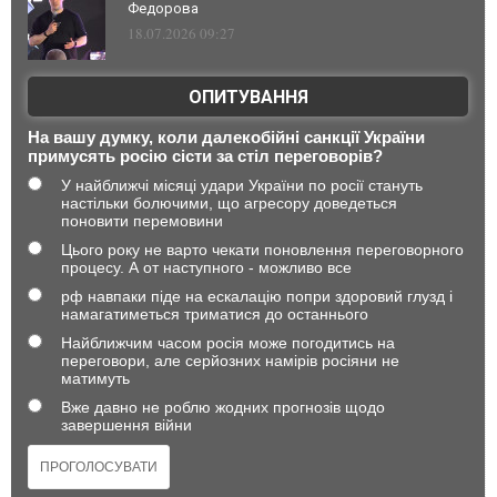
Федорова
18.07.2026 09:27
ОПИТУВАННЯ
На вашу думку, коли далекобійні санкції України
примусять росію сісти за стіл переговорів?
У найближчі місяці удари України по росії стануть
настільки болючими, що агресору доведеться
поновити перемовини
Цього року не варто чекати поновлення переговорного
процесу. А от наступного - можливо все
рф навпаки піде на ескалацію попри здоровий глузд і
намагатиметься триматися до останнього
Найближчим часом росія може погодитись на
переговори, але серйозних намірів росіяни не
матимуть
Вже давно не роблю жодних прогнозів щодо
завершення війни