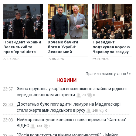
Президент України
Хочемо бачити
Президент
Зеленський та
його в Україні:
подякував королю
премʼєр-міністр
Зеленський
Чарльзу за згадку
Великої Британії
сподівається
України у промові
27.07.2026
09.06.2026
29.04.2026
Енді Бернем
запросити короля
перед Конгресом
провели зустріч на
Чарльза з
США
військово-
державним
Правила коментування ! »
морській базі у
візитом
НОВИНИ
Портсмуті
Зміна вірувань: у кар'єрі епохи вікінгів знайшли рідкісні
23:57
середньовічні кам’яні хрести
70
0
Достатньо було погладити: лемури на Мадагаскарі
23:30
стали жертвами людського вірусу
146
0
Неймар влаштував конфлікт після перемоги "Сантоса".
23:03
ВІДЕО
133
0
"Росія користується вікном можливостей", - Майкл
22:55