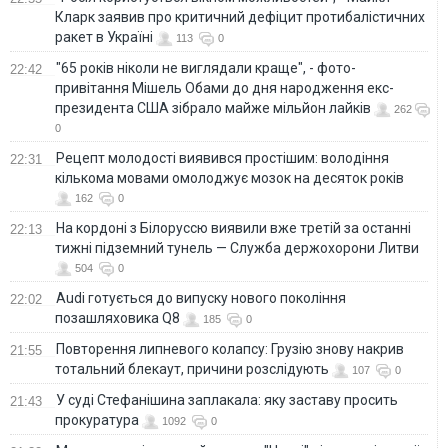
Кларк заявив про критичний дефіцит протибалістичних
ракет в Україні
113
0
"65 років ніколи не виглядали краще", - фото-
22:42
привітання Мішель Обами до дня народження екс-
президента США зібрало майже мільйон лайків
262
0
Рецепт молодості виявився простішим: володіння
22:31
кількома мовами омолоджує мозок на десяток років
162
0
На кордоні з Білоруссю виявили вже третій за останні
22:13
тижні підземний тунель — Служба держохорони Литви
504
0
Audi готується до випуску нового покоління
22:02
позашляховика Q8
185
0
Повторення липневого колапсу: Грузію знову накрив
21:55
тотальний блекаут, причини розслідують
107
0
У суді Стефанішина заплакала: яку заставу просить
21:43
прокуратура
1092
0