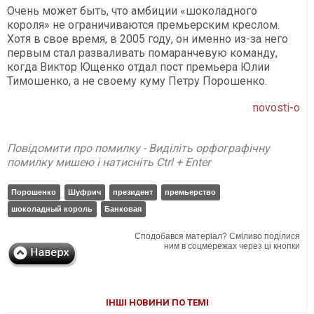
Очень может быть, что амбиции «шоколадного
короля» не ограничиваются премьерским креслом.
Хотя в свое время, в 2005 году, он именно из-за него
первым стал разваливать помаранчевую команду,
когда Виктор Ющенко отдал пост премьера Юлии
Тимошенко, а не своему куму Петру Порошенко.
novosti-o
Повідомити про помилку - Виділіть орфографічну
помилку мишею і натисніть Ctrl + Enter
Порошенко
Шуфрич
президент
премьерство
шоколадный король
Банковая
Сподобався матеріал? Сміливо поділися
ним в соцмережах через ці кнопки
ІНШІ НОВИНИ ПО ТЕМІ