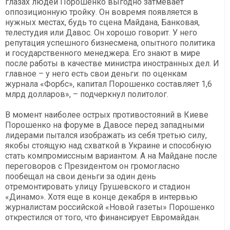
глазах людей Порошенко выгодно затмевает
оппозиционную тройку. Он вовремя появляется в
нужных местах, будь то сцена Майдана, Банковая,
телестудия или Давос. Он хорошо говорит. У него
репутация успешного бизнесмена, опытного политика
и государственного менеджера. Его знают в мире
после работы в качестве министра иностранных дел. И
главное – у него есть свои деньги: по оценкам
журнала «Форбс», капитал Порошенко составляет 1,6
млрд долларов», – подчеркнул политолог.
В момент наиболее острых противостояний в Киеве
Порошенко на форуме в Давосе перед западными
лидерами пытался изображать из себя третью силу,
якобы стоящую над схваткой в Украине и способную
стать компромиссным вариантом. А на Майдане после
переговоров с Президентом он громогласно
пообещал на свои деньги за один день
отремонтировать улицу Грушевского и стадион
«Динамо». Хотя еще в конце декабря в интервью
журналистам российской «Новой газеты» Порошенко
открестился от того, что финансирует Евромайдан.