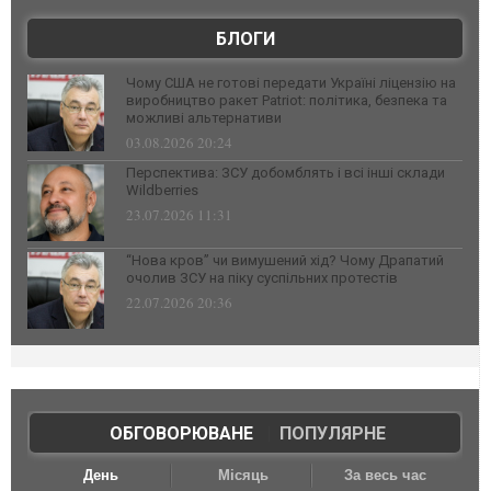
БЛОГИ
Чому США не готові передати Україні ліцензію на
виробництво ракет Patriot: політика, безпека та
можливі альтернативи
03.08.2026 20:24
Перспектива: ЗСУ добомблять і всі інші склади
Wildberries
23.07.2026 11:31
“Нова кров” чи вимушений хід? Чому Драпатий
очолив ЗСУ на піку суспільних протестів
22.07.2026 20:36
ОБГОВОРЮВАНЕ
|
ПОПУЛЯРНЕ
День
Місяць
За весь час