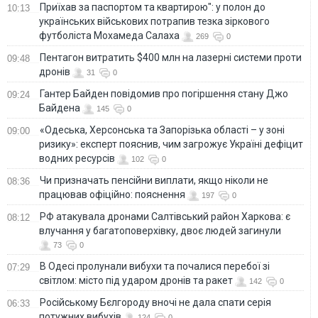
Приїхав за паспортом та квартирою": у полон до
10:13
українських військових потрапив тезка зіркового
футболіста Мохамеда Салаха
269
0
Пентагон витратить $400 млн на лазерні системи проти
09:48
дронів
31
0
Гантер Байден повідомив про погіршення стану Джо
09:24
Байдена
145
0
«Одеська, Херсонська та Запорізька області – у зоні
09:00
ризику»: експерт пояснив, чим загрожує Україні дефіцит
водних ресурсів
102
0
Чи призначать пенсійни виплати, якщо ніколи не
08:36
працював офіційно: пояснення
197
0
РФ атакувала дронами Салтівський район Харкова: є
08:12
влучання у багатоповерхівку, двоє людей загинули
73
0
В Одесі пролунали вибухи та почалися перебої зі
07:29
світлом: місто під ударом дронів та ракет
142
0
Російському Бєлгороду вночі не дала спати серія
06:33
потужних вибухів
124
0