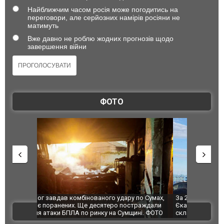
Найближчим часом росія може погодитись на
переговори, але серйозних намірів росіяни не
матимуть
Вже давно не роблю жодних прогнозів щодо
завершення війни
ФОТО
по Сумах,
За 2000 кілометрів від кордону з Україною: в
"Мої іграш
траждали
Єкатеринбурзі після атаки дронів загорівся
суперкарів
ВІДЕО
ині. ФОТО
склад Wildberries. ФОТО. ВІДЕО