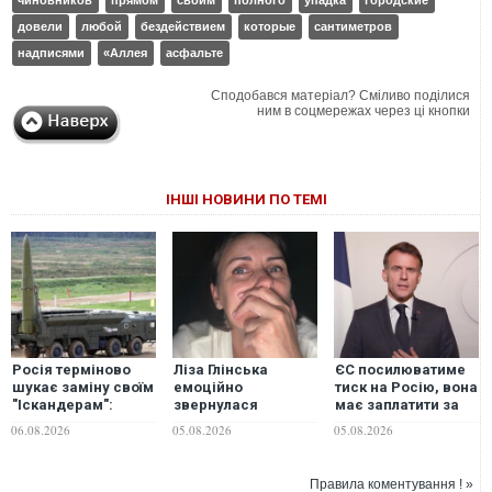
чиновников
прямом
своим
полного
упадка
городские
довели
любой
бездействием
которые
сантиметров
надписями
«Аллея
асфальте
Сподобався матеріал? Сміливо поділися
ним в соцмережах через ці кнопки
ІНШІ НОВИНИ ПО ТЕМІ
Росія терміново
Ліза Глінська
ЄС посилюватиме
шукає заміну своїм
емоційно
тиск на Росію, вона
"Іскандерам":
звернулася
має заплатити за
експерт вказав
до росіян після
свою агресію, -
06.08.2026
05.08.2026
05.08.2026
причину
нічної атаки
Макрон після
по Києву:
масованого удару
"Ненавиджу вас
Правила коментування ! »