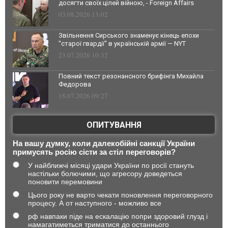
досягти своїх цілей війною, - Foreign Affairs
03.08.2026 13:02
Звільнення Сирського знаменує кінець епохи
"старої гвардії" в українській армії — NYT
23.07.2026 10:32
Повний текст резонансного брифінга Михайла
Федорова
18.07.2026 09:27
ОПИТУВАННЯ
На вашу думку, коли далекобійні санкції України
примусять росію сісти за стіл переговорів?
У найближчі місяці удари України по росії стануть
настільки болючими, що агресору доведеться
поновити перемовини
Цього року не варто чекати поновлення переговорного
процесу. А от наступного - можливо все
рф навпаки піде на ескалацію попри здоровий глузд і
намагатиметься триматися до останнього