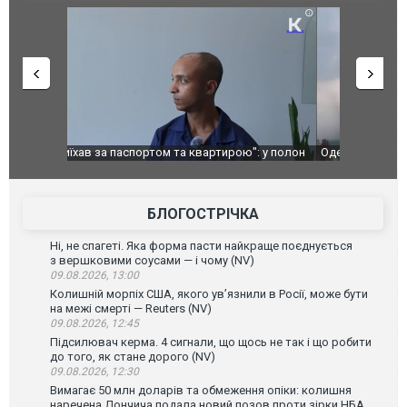
": у полон
Одесу накрила потужна злива з градом та
Вже вивели 
в тезка
ураганним вітром
позашляхов
лаха
БЛОГОСТРІЧКА
Ні, не спагеті. Яка форма пасти найкраще поєднується
з вершковими соусами — і чому (NV)
09.08.2026, 13:00
Колишній морпіх США, якого ув’язнили в Росії, може бути
на межі смерті — Reuters (NV)
09.08.2026, 12:45
Підсилювач керма. 4 сигнали, що щось не так і що робити
до того, як стане дорого (NV)
09.08.2026, 12:30
Вимагає 50 млн доларів та обмеження опіки: колишня
наречена Дончича подала новий позов проти зірки НБА