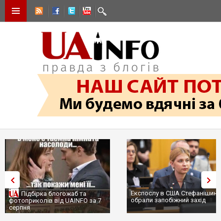
Експослу в США Стефанішині
Підбірка блогожаб та
обрали запобіжний захід
фотоприколів від UAINFO за 7
серпня