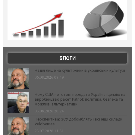
БЛОГИ
Надія лише на культ жінки в українській культурі
06.08.2026 08:49
Чому США не готові передати Україні ліцензію на
виробництво ракет Patriot: політика, безпека та
можливі альтернативи
03.08.2026 20:24
Перспектива: ЗСУ добомблять і всі інші склади
Wildberries
23.07.2026 11:31