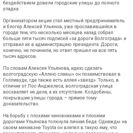
бездействием довели городские улицы до полного
упадка.
Организатором акции стал местный предприниматель
и блогер Алексей Ульянов, уже прославившейся в
городе тем, что несколько месяцев назад собрал
больше пяти тысяч подписей «за дороги Волгограда» и
отправил их в администрацию президента. Дороги,
конечно, не починили, но ответ пришел на все пять
тысяч адресов.
По словам Алексея Ульянова, идею сделать
волгоградскую «Аллею славы» он позаимствовал в
Голливуде, где также есть аллея «звезд». Только, в
отличие от Лос-Анджелеса, волгоградская улица
восхваляет не дела, а их отсутствие. Колдобины,
покрывшие улицы города, – прямое тому
доказательство.
На борьбу с плохими чиновниками и плохими
дорогами Ульянова толкнула личная беда. Однажды на
своем минивэне Toyota он влетел в такую яму, что