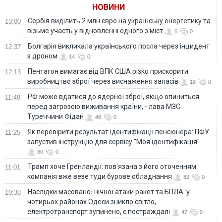
усім своїм єством.
НОВИНИ
Ви не маєте права
на існування"
Сербія виділить 2 млн євро на українську енергетику та
13:00
візьме участь у відновленні одного з міст
6
0
Болгарія викликала українського посла через інцидент
12:37
з дроном
14
0
Пентагон вимагає від ВПК США різко прискорити
12:13
виробництво зброї через виснаження запасів
18
0
РФ може вдатися до ядерної зброї, якщо опиниться
11:49
перед загрозою виживання країни, - лава МЗС
Туреччини Фідан
48
0
Як перевірити результат ідентифікації пенсіонера: ПФУ
11:25
запустив інструкцію для сервісу "Моя ідентифікація"
80
0
Трамп хоче Гренландії: пов'язана з його оточенням
11:01
компанія вже везе туди бурове обладнання
82
0
Наслідки масованої нічної атаки ракет та БПЛА: у
10:38
чотирьох районах Одеси зникло світло,
електротранспорт зупинено, є постраждалі
47
0