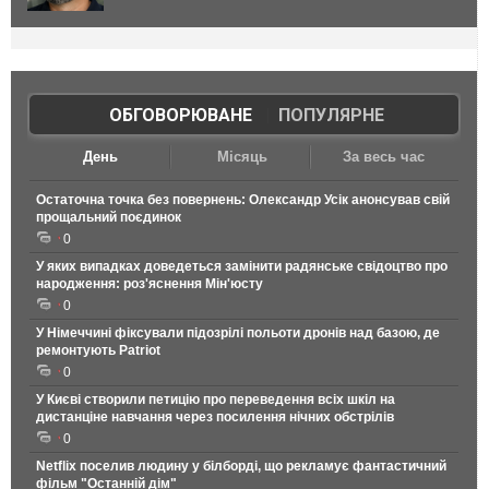
ОБГОВОРЮВАНЕ
|
ПОПУЛЯРНЕ
День
Місяць
За весь час
Остаточна точка без повернень: Олександр Усік анонсував свій
прощальний поєдинок
0
У яких випадках доведеться замінити радянське свідоцтво про
народження: роз'яснення Мін'юсту
0
У Німеччині фіксували підозрілі польоти дронів над базою, де
ремонтують Patriot
0
У Києві створили петицію про переведення всіх шкіл на
дистанціне навчання через посилення нічних обстрілів
0
Netflix поселив людину у білборді, що рекламує фантастичний
фільм "Останній дім"