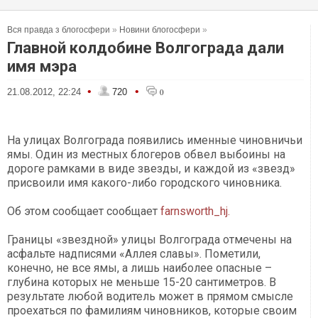
Вся правда з блогосфери
»
Новини блогосфери
»
Главной колдобине Волгограда дали
имя мэра
•
•
21.08.2012, 22:24
720
0
На улицах Волгограда появились именные чиновничьи
ямы. Один из местных блогеров обвел выбоины на
дороге рамками в виде звезды, и каждой из «звезд»
присвоили имя какого-либо городского чиновника.
Об этом сообщает сообщает
farnsworth_hj.
Границы «звездной» улицы Волгограда отмечены на
асфальте надписями «Аллея славы». Пометили,
конечно, не все ямы, а лишь наиболее опасные –
глубина которых не меньше 15-20 сантиметров. В
результате любой водитель может в прямом смысле
проехаться по фамилиям чиновников, которые своим