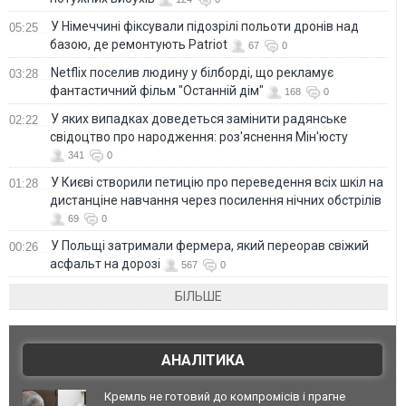
У Німеччині фіксували підозрілі польоти дронів над
05:25
базою, де ремонтують Patriot
67
0
Netflix поселив людину у білборді, що рекламує
03:28
фантастичний фільм "Останній дім"
168
0
У яких випадках доведеться замінити радянське
02:22
свідоцтво про народження: роз'яснення Мін'юсту
341
0
У Києві створили петицію про переведення всіх шкіл на
01:28
дистанціне навчання через посилення нічних обстрілів
69
0
У Польщі затримали фермера, який переорав свіжий
00:26
асфальт на дорозі
567
0
БІЛЬШЕ
АНАЛІТИКА
Кремль не готовий до компромісів і прагне