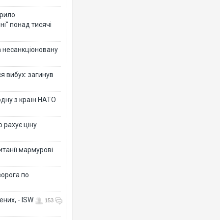
крило
ні" понад тисячі
за несанкціоновану
я вибух: загинув
дну з країн НАТО
о рахує ціну
ританії мармурові
ворога по
них, - ISW
153