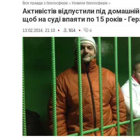
Вся правда з блогосфери
»
Новини блогосфери
»
Активістів відпустили під домашній
щоб на суді впаяти по 15 років - Г
•
•
13.02.2014, 21:10
914
0