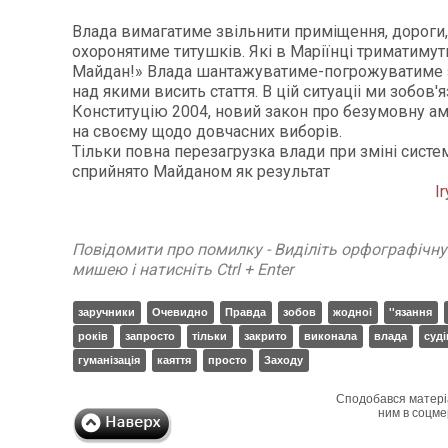
Влада вимагатиме звільнити приміщення, дороги,
охоронятиме титушків. Які в Маріїнці триматимуть
Майдан!» Влада шантажуватиме-погрожуватиме 
над якими висить стаття. В цій ситуаціі ми зобов'
Конституцію 2004, новий закон про безумовну амн
на своєму щодо довчасних виборів.
Тільки повна перезагрузка влади при зміні систе
сприйнято Майданом як результат
I
Повідомити про помилку - Виділіть орфографічн
мишею і натисніть Ctrl + Enter
заручники
Очевидно
Правда
зобов
жодноі
''язання
років
запросто
тільки
закрито
виконала
влада
суді
гуманізація
каяття
просто
Заходу
Сподобався матері
ним в соцме