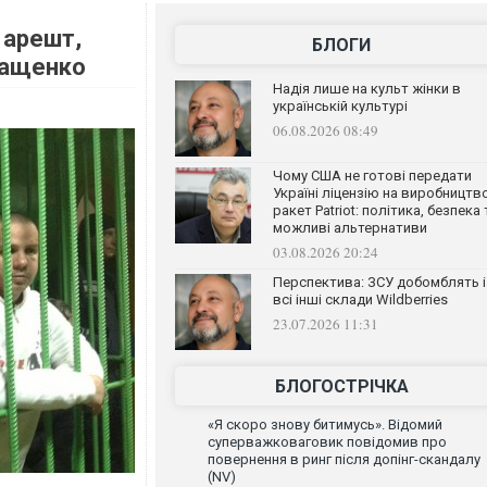
 арешт,
БЛОГИ
еращенко
Надія лише на культ жінки в
українській культурі
06.08.2026 08:49
Чому США не готові передати
Україні ліцензію на виробництв
ракет Patriot: політика, безпека 
можливі альтернативи
03.08.2026 20:24
Перспектива: ЗСУ добомблять і
всі інші склади Wildberries
23.07.2026 11:31
БЛОГОСТРІЧКА
«Я скоро знову битимусь». Відомий
суперважковаговик повідомив про
повернення в ринг після допінг-скандалу
(NV)