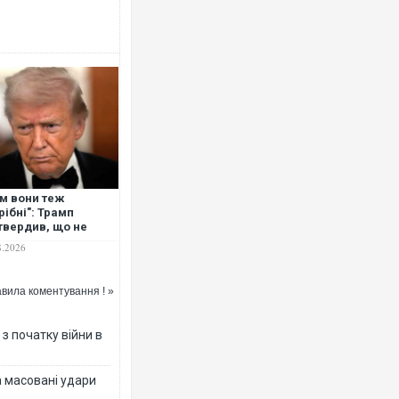
Ворог завдав комбінованого удару 
двоє поранених. Ще десятеро пос
після атаки БПЛА по ринку на Сумщ
м вони теж
рібні": Трамп
твердив, що не
асть Україні
8.2026
ехоплювачі до
riot
вила коментування ! »
з початку війни в
За 2000 кілометрів від кордону з У
Єкатеринбурзі після атаки дронів з
а масовані удари
склад Wildberries. ФОТО. ВІДЕО