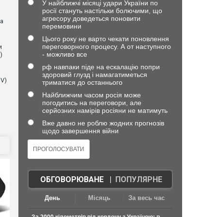
У найближчі місяці удари України по
росії стануть настільки болючими, що
агресору доведеться поновити
на
перемовини
Цього року не варто чекати поновлення
переговорного процесу. А от наступного
и
- можливо все
)
рф навпаки піде на ескалацію попри
здоровий глузд і намагатиметься
NV)
триматися до останнього
Найближчим часом росія може
погодитись на переговори, але
серйозних намірів росіяни не матимуть
Вже давно не роблю жодних прогнозів
щодо завершення війни
ОБГОВОРЮВАНЕ
|
ПОПУЛЯРНЕ
День
Місяць
За весь час