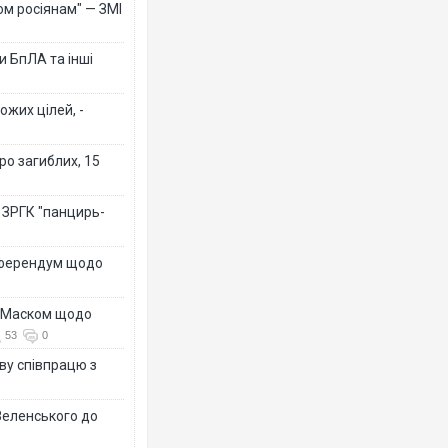
ом росіянам" — ЗМІ
 БпЛА та інші
ожих цілей, -
ро загиблих, 15
 ЗРГК "панцирь-
референдум щодо
з Маском щодо
53
0
ву співпрацю з
Зеленського до