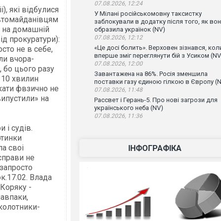
07.08.2026, 12:24
і), які відбулися
У Мілані російськомовну таксистку
 автомайданівцям
заблокували в додатку після того, як во
у на домашній
образила українок (NV)
07.08.2026, 12:12
ід прокуратури):
«Це досі болить». Верховен зізнався, кол
сто не в себе,
вперше зміг переглянути бій з Усиком (NV
ли вчора-
07.08.2026, 12:00
, бо цього разу
Завантажена на 86%. Росія зменшила
м 10 хвилин
поставки газу єдиною гілкою в Європу (
кати фвзично не
07.08.2026, 11:48
«випустили» на
Рассвет і Герань-5. Про нові загрози для
українського неба (NV)
07.08.2026, 11:36
 і судів.
ртинки
а своі
ІНФОГРАФІКА
 справи не
 запросто
к.17.02. Влада
 Коряку -
навпаки,
аколотники-