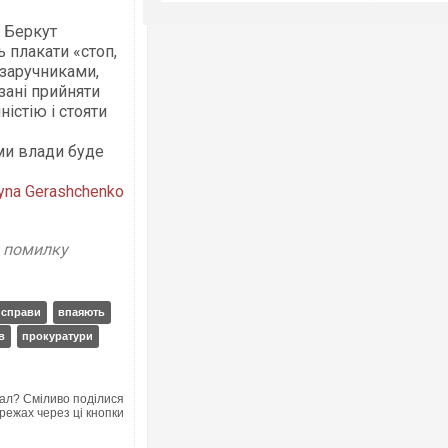
 Беркут
 плакати «стоп,
заручниками,
язані прийняти
істію і стояти
ми влади буде
ryna Gerashchenko
у помилку
справи
впаяють
в
прокуратури
ал? Сміливо поділися
режах через ці кнопки