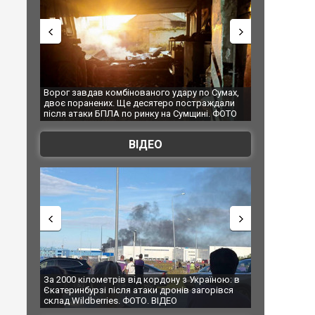
по Сумах,
За 2000 кілометрів від кордону з Україною: в
"Мої іграш
траждали
Єкатеринбурзі після атаки дронів загорівся
суперкарів
ині. ФОТО
склад Wildberries. ФОТО. ВІДЕО
ВІДЕО
країною: в
В Таїланді футболіст загинув від удару
Топпосадо
агорівся
блискавки під час матчу: ще 12 людей
підозру
постраждали. ВІДЕО