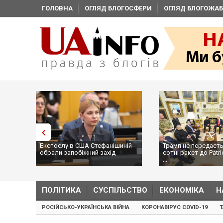
ГОЛОВНА
ОГЛЯД БЛОГОСФЕРИ
ОГЛЯД БЛОГОЖАБ
Експослу в США Стефанішиній
Трамп не передасть
обрали запобіжний захід
сотні ракет до Patri
...
ПОЛІТИКА
СУСПІЛЬСТВО
ЕКОНОМІКА
Н
РОСІЙСЬКО-УКРАЇНСЬКА ВІЙНА
КОРОНАВІРУС COVID-19