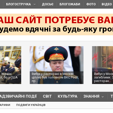
БЛОГОСТРІЧКА
ДОСЬЄ
БЛОГОЖАБИ
ФОТО
ВІДЕО
 Україні
Вибух у ресторані в Москві:
Вибух у Мос
ot, бо у США
ціллю був головком ВКС Росії,
загиблими: 
пр...
ресторан...
АДЗВИЧАЙНІ ПОДІЇ
СВІТ
КУЛЬТУРА
ЗНАННЯ
ТАРИФИ
ПОДВИГИ УКРАЇНЦІВ