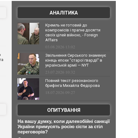
АНАЛІТИКА
Кремль не готовий до
компромісів і прагне досягти
своїх цілей війною, - Foreign
Affairs
03.08.2026 13:02
о
Звільнення Сирського знаменує
та
кінець епохи "старої гвардії" в
українській армії — NYT
23.07.2026 10:32
Повний текст резонансного
брифінга Михайла Федорова
18.07.2026 09:27
ОПИТУВАННЯ
На вашу думку, коли далекобійні санкції
України примусять росію сісти за стіл
переговорів?