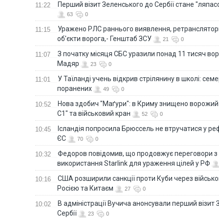
Перший візит Зеленського до Сербії стане "ляпас
11:22
63
0
Уражено РЛС раннього виявлення, ретранслятори
11:15
об'єкти ворога,- Генштаб ЗСУ
21
0
З початку місяця СБС уразили понад 11 тисяч вор
11:07
Мадяр
23
0
У Таїланді учень відкрив стрілянину в школі: семе
11:01
поранених
49
0
Нова здобич "Маґури": в Криму знищено ворожий
10:52
С1" та військовий кран
52
0
Ісландія попросила Брюссель не втручатися у 
10:45
ЄС
70
0
Федоров повідомив, що продовжує переговори 
10:32
використання Starlink для ураження цілей у РФ
США розширили санкції проти Куби через військо
10:16
Росією та Китаєм
27
0
В адміністрації Вучича анонсували перший візит 
10:02
Сербії
23
0