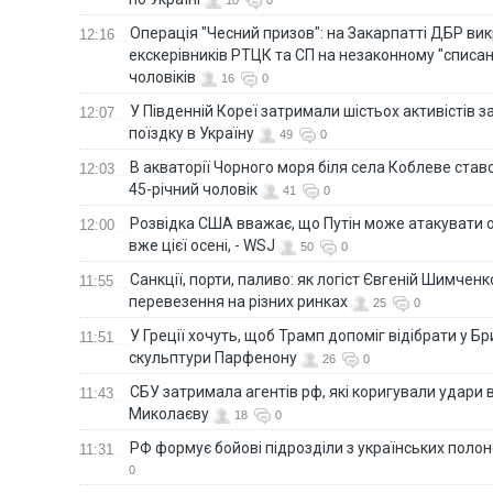
Операція "Чесний призов": на Закарпатті ДБР ви
12:16
екскерівників РТЦК та СП на незаконному "списан
чоловіків
16
0
У Південній Кореї затримали шістьох активістів 
12:07
поїздку в Україну
49
0
В акваторії Чорного моря біля села Коблеве ставс
12:03
45-річний чоловік
41
0
Розвідка США вважає, що Путін може атакувати о
12:00
вже цієї осені, - WSJ
50
0
Санкції, порти, паливо: як логіст Євгеній Шимченк
11:55
перевезення на різних ринках
25
0
У Греції хочуть, щоб Трамп допоміг відібрати у Б
11:51
скульптури Парфенону
26
0
СБУ затримала агентів рф, які коригували удари 
11:43
Миколаєву
18
0
РФ формує бойові підрозділи з українських полоне
11:31
0