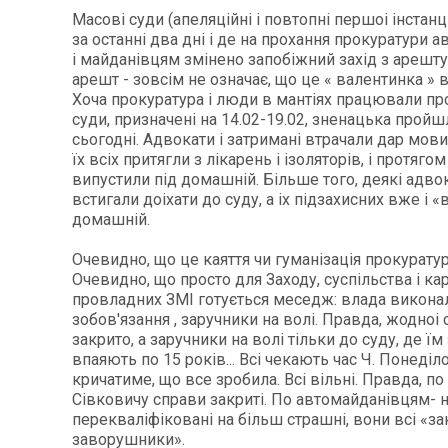
Масові суди (апеляційні і повтопні першоі інстанці
за останні два дні і де на прохання прокуратури
і майданівцям змінено запобіжний захід з арешт
арешт - зовсім не означає, що це « валентинка » в
Хоча прокуратура і люди в мантіях працювали про
суди, призначені на 14.02-19.02, зненацька пройш
сьогодні. Адвокати і затримані втрачали дар мови
їх всіх притягли з лікарень і ізоляторів, і протяго
випустили під домашній. Більше того, деякі адво
встигали доіхати до суду, а іх підзахисних вже і 
домашній.
Очевидно, що це каяття чи гуманізація прокуратури
Очевидно, що просто для Заходу, суспільства і ка
провладних ЗМІ готується меседж: влада виконал
зобов'язання , заручники на волі. Правда, жодноі
закрито, а заручники на волі тільки до суду, де їм
впаяють по 15 років... Всі чекають час Ч. Понеділо
кричатиме, що все зробила. Всі вільні. Правда, по
Сівковичу справи закриті. По автомайданівцям- 
перекваліфіковані на більш страшні, вони всі «з
заворушники».