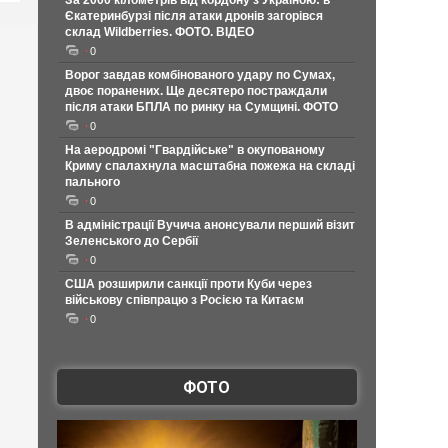
За 2000 кілометрів від кордону з Україною: в
Єкатеринбурзі після атаки дронів загорівся
склад Wildberries. ФОТО. ВІДЕО
0
Ворог завдав комбінованого удару по Сумах,
двоє поранених. Ще десятеро постраждали
після атаки БПЛА по ринку на Сумщині. ФОТО
0
На аеродромі "Гвардійське" в окупованому
Криму спалахнула масштабна пожежа на складі
пального
0
В адміністрації Вучича анонсували перший візит
Зеленського до Сербії
0
США розширили санкції проти Куби через
військову співпрацю з Росією та Китаєм
0
ФОТО