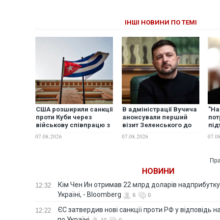
ІНШІ НОВИНИ ПО ТЕМІ
США розширили санкції
В адміністрації Вучича
"На
проти Куби через
анонсували перший
пот
військову співпрацю з
візит Зеленського до
під
Росією та Китаєм
Сербії
над
07.08.2026
07.08.2026
07.0
пер
Pat
Пра
НОВИНИ
Кім Чен Ин отримав 22 млрд доларів надприбутку 
12:32
Україні, - Bloomberg
6
0
ЄС затвердив нові санкції проти РФ у відповідь н
12:22
по Україні
10
0