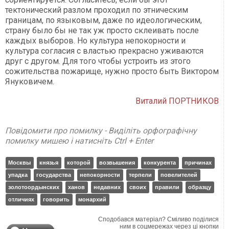
тектонический разлом проходил по этническим
границам, по языковым, даже по идеологическим,
страну было бы не так уж просто склеивать после
каждых выборов. Но культура непокорности и
культура согласия с властью прекрасно уживаются
друг с другом. Для того чтобы устроить из этого
сожительства пожарище, нужно просто быть Виктором
Януковичем.
Виталий ПОРТНИКОВ
Повідомити про помилку - Виділіть орфографічну
помилку мишею і натисніть Ctrl + Enter
Москвы
князья
которой
возвышения
конкурента
причинах
упадка
государства
непокорности
терпели
повелителей
золотоордынских
ханов
недавних
своих
правили
образцу
отличиях
говорить
монархий
Сподобався матеріал? Сміливо поділися
ним в соцмережах через ці кнопки