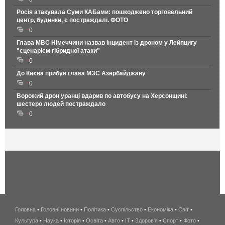
Росія атакувала Суми КАБами: пошкоджено торговельний
центр, будинки, є постраждалі. ФОТО
0
Глава МВС Німеччини назвав інцидент із дроном у Лейпцигу
"сценарієм гібридної атаки"
0
До Києва прибув глава МЗС Азербайджану
0
Ворожий дрон уранці вдарив по автобусу на Херсонщині:
шестеро людей постраждало
0
Головна
•
Головні новини
•
Політика
•
Суспільство
•
Економіка
беспроводной
•
Світ
•
Культура
•
Наука
•
Історія
•
Освіта
•
Авто
•
IT
•
Здоров'я
интернет
•
Спорт
•
Фото
•