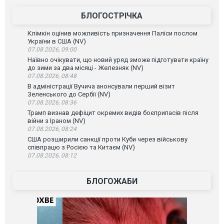
БЛОГОСТРІЧКА
Клімкін оцінив можливість призначення Паліси послом
України в США (NV)
07.08.2026, 09:00
Наївно очікувати, що новий уряд зможе підготувати країну
до зими за два місяці - Железняк (NV)
07.08.2026, 08:48
В адміністрації Вучича анонсували перший візит
Зеленського до Сербії (NV)
07.08.2026, 08:36
Трамп визнав дефіцит окремих видів боєприпасів після
війни з Іраном (NV)
07.08.2026, 08:24
США розширили санкції проти Куби через військову
співпрацю з Росією та Китаєм (NV)
07.08.2026, 08:12
БЛОГОЖАБИ