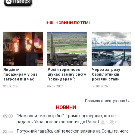
ІНШІ НОВИНИ ПО ТЕМІ
Як діяти
Росія терміново
Через загрозу
пасажирам у разі
шукає заміну своїм
безпілотників
загрози під час
"Іскандерам":
росіяни стали
подорожі - поради
експерт вказав
рідше літати між
06.08.2026
06.08.2026
06.08.2026
від "Укрзалізниці"
причину
Москвою та
Петербургом і
частіше обирати
Правила коментування ! »
поїзди — ЗМІ
НОВИНИ
"Нам вони теж потрібні": Трамп підтвердив, що не
09:00
надасть Україні перехоплювачі до Patriot
1
0
Потужний гавайський телескоп виявив на Сонці те, чого
23:55