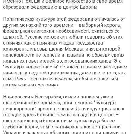
Именно Польша и Великое Княжество в свое время
образовали федерацию в центре Европы.
Политическая культура этой федерации отличалась от
других монархий того времени – выборный король,
феодальная олигархия, необходимость считаться со
шляхтой. Русские историки любили говорить об этих
отличиях как о причинах упадка государства-
конкурента и возвышения Москвы, князья которой
непокорности не терпели и правили по образцу своих
недавних повелителей, золотоордынских ханов. Эта
“культура непокорности” осталась главным наследием
навсегда ушедшей цивилизации даже после того, как
сама Речь Посполитая исчезла, чтобы возродиться
потом в новых условиях.
Новороссия и Бессарабия, осваивавшиеся уже в
екатерининские времена, этой вековой “культуры
непокорности” просто не знали. Да и индустриальных
городов здесь больше, чем на западе и в центре, –
следовательно, и большевизм пустил куда более
глубокие корни, чем в патриархальной центральной
Украине и западных областях, ставших советскими, по