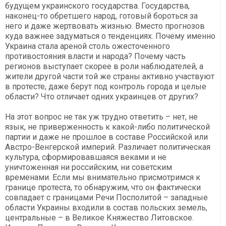
будущем украинского государства. Государства,
наконец-то обретшего народ, готовый бороться за
него и даже жертвовать жизнью. Вместо прогнозов
куда важнее задуматься о тенденциях. Почему именно
Украина стала ареной столь ожесточенного
противостояния власти и народа? Почему часть
регионов выступает скорее в роли наблюдателей, а
жители другой части той же страны активно участвуют
в протесте, даже берут под контроль города и целые
области? Что отличает одних украинцев от других?
На этот вопрос не так уж трудно ответить – нет, не
язык, не приверженность к какой-либо политической
партии и даже не прошлое в составе Российской или
Австро-Венгерской империй. Различает политическая
культура, сформировавшаяся веками и не
уничтоженная ни российским, ни советским
временами. Если мы внимательно присмотримся к
границе протеста, то обнаружим, что он фактически
совпадает с границами Речи Посполитой – западные
области Украины входили в состав польских земель,
центральные – в Великое Княжество Литовское.