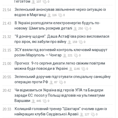
Гегсетом
107
0
Зеленський анонсував звільнення через ситуацію із
21:54
водою в Марганці
116
0
В Україні розподіляти електроенергію будуть по-
21:43
новому: Шмигаль розкрив деталі
250
0
"Я доначу щодня": Даша Астаф'єва різко висловилася
21:32
про зірок, які забули про війну
159
0
ЗСУ взяли під вогневий контроль ключовий маршрут
21:15
росіян Маріуполь — Чонгар
221
0
Прогноз: 9-го серпня дихати легко свіжим повітрям
21:00
можна буде повсюди в Україні
1146
0
Зеленський доручив підготувати спеціальну санкційну
20:55
операцію проти РФ
87
0
Чи відмовиться Україна від героїв УПА та Бандери
20:42
заради ЄС: посол у Польщі відповів на ультиматуми
Варшави
445
0
Колишній головний тренер "Шахтаря" очолив один із
20:33
найкращих клубів Саудівської Аравії
127
0