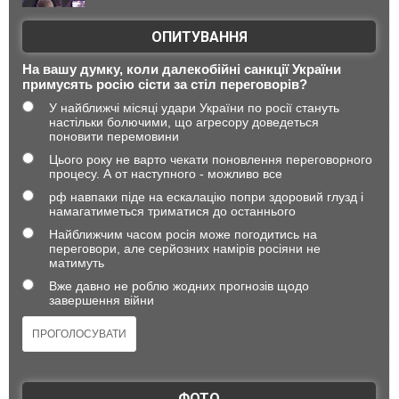
ОПИТУВАННЯ
На вашу думку, коли далекобійні санкції України
примусять росію сісти за стіл переговорів?
У найближчі місяці удари України по росії стануть
настільки болючими, що агресору доведеться
поновити перемовини
Цього року не варто чекати поновлення переговорного
процесу. А от наступного - можливо все
рф навпаки піде на ескалацію попри здоровий глузд і
намагатиметься триматися до останнього
Найближчим часом росія може погодитись на
переговори, але серйозних намірів росіяни не
матимуть
Вже давно не роблю жодних прогнозів щодо
завершення війни
ФОТО