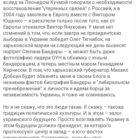
вслед за Леонидом Кучмой говорили о необходимости
восстановления “утерянных связей” с Россией, а в
2004 году захотели в Европу вместе с Виктором
Ющенко – и расхотели только после того, как от
Европы отказался Виктор Янукович. У меня нет
сомнений в том, что, если завтра на президентских
выборах в Украине победит Олег Тягнибок, на
харьковской мэрии на следующий же день вывесят
портрет Степана Бандеры – а, может быть даже
фотографию лидера ОУН в обнимку с юным
бандеровцем, а теперь местным мэром Геннадием
Кернесом. В том, что харьковский губернатор Михаил
Добкин будет обвинять меня в своем блоге в
незнании фактов биографии Бандеры и “либеральном
пренебрежении” к личности и идеям борца за
независимость Украины, я тоже не сомневаюсь.
Но я не скажу, что это люди такие. Я скажу – такова
традиция политической культуры. И в этом – залог
украинского будущего. Просто возглавлять Украину в
этом будущем должен президент, за которого
проголосуют центр и запад – а юго-восток
сориентируется. Согласитесь, если бы этот