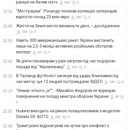
раніше не бачив ніхто
542
0
"Мої іграшки": Роналду показав колекцію суперкарів
23:31
вартістю понад 25 млн євро
260
0
Життя на Землі могло виникнути двічі, – дослідження
23:00
339
0
Навіть 300 американських ракет Україні вистачить
22:53
лише на 2,5-3 місяці активних російських обстрілів -
експерт
93
0
Як діяти пасажирам у разі загрози під час подорожі -
22:42
поради від "Укрзалізниці"
123
0
В Таїланді футболіст загинув від удару блискавки під
22:31
час матчу: ще 12 людей постраждали. ВІДЕО
140
0
"Немає чіткого „ні“", - Михайло Федоров не відкидає
22:13
повернення на посаду міністра оборони України
90
0
Huawei виходить на ринок позашляховиків з моделлю
22:02
Stelato G9. ФОТО
293
0
Трамп різко відреагував на чутки про конфлікт з
21:58