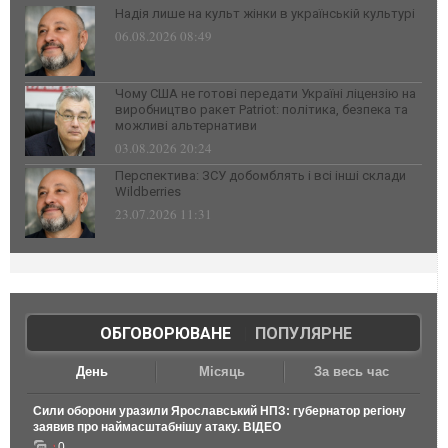
Надія лише на культ жінки в українській культурі
06.08.2026 08:49
Чому США не готові передати Україні ліцензію на
виробництво ракет Patriot: політика, безпека та
можливі альтернативи
03.08.2026 20:24
Перспектива: ЗСУ добомблять і всі інші склади
Wildberries
23.07.2026 11:31
ОБГОВОРЮВАНЕ
|
ПОПУЛЯРНЕ
День
Місяць
За весь час
Сили оборони уразили Ярославський НПЗ: губернатор регіону
заявив про наймасштабнішу атаку. ВІДЕО
0