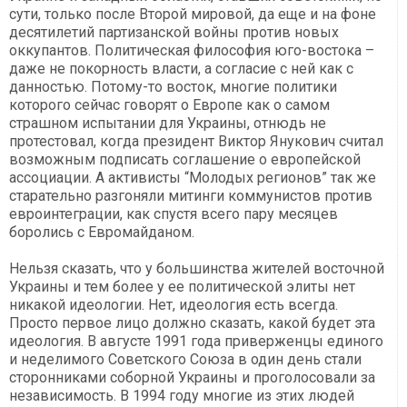
сути, только после Второй мировой, да еще и на фоне
десятилетий партизанской войны против новых
оккупантов. Политическая философия юго-востока –
даже не покорность власти, а согласие с ней как с
данностью. Потому-то восток, многие политики
которого сейчас говорят о Европе как о самом
страшном испытании для Украины, отнюдь не
протестовал, когда президент Виктор Янукович считал
возможным подписать соглашение о европейской
ассоциации. А активисты “Молодых регионов” так же
старательно разгоняли митинги коммунистов против
евроинтеграции, как спустя всего пару месяцев
боролись с Евромайданом.
Нельзя сказать, что у большинства жителей восточной
Украины и тем более у ее политической элиты нет
никакой идеологии. Нет, идеология есть всегда.
Просто первое лицо должно сказать, какой будет эта
идеология. В августе 1991 года приверженцы единого
и неделимого Советского Союза в один день стали
сторонниками соборной Украины и проголосовали за
независимость. В 1994 году многие из этих людей