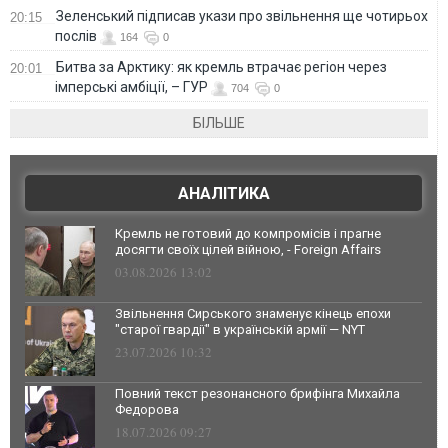
Зеленський підписав укази про звільнення ще чотирьох
20:15
послів
164
0
Битва за Арктику: як кремль втрачає регіон через
20:01
імперські амбіції, – ГУР
704
0
БІЛЬШЕ
АНАЛІТИКА
Кремль не готовий до компромісів і прагне
досягти своїх цілей війною, - Foreign Affairs
03.08.2026 13:02
Звільнення Сирського знаменує кінець епохи
"старої гвардії" в українській армії — NYT
23.07.2026 10:32
Повний текст резонансного брифінга Михайла
Федорова
18.07.2026 09:27