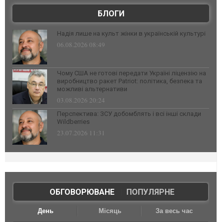
БЛОГИ
Надія лише на культ жінки в українській культурі
06.08.2026 08:49
Чому США не готові передати Україні ліцензію на
виробництво ракет Patriot: політика, безпека та
можливі альтернативи
03.08.2026 20:24
Перспектива: ЗСУ добомблять і всі інші склади
Wildberries
23.07.2026 11:31
ОБГОВОРЮВАНЕ
|
ПОПУЛЯРНЕ
День
Місяць
За весь час