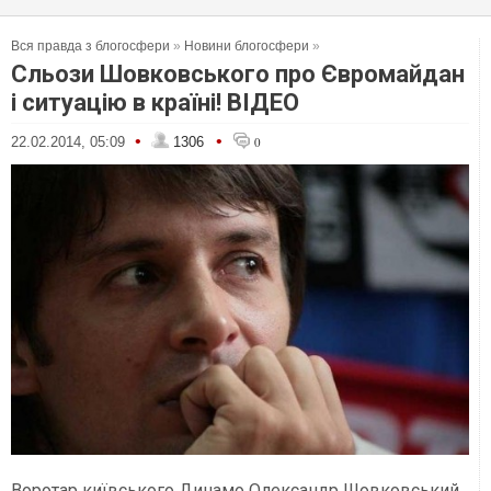
Вся правда з блогосфери
»
Новини блогосфери
»
Сльози Шовковського про Євромайдан
і ситуацію в країні! ВІДЕО
•
•
22.02.2014, 05:09
1306
0
Воротар київського Динамо Олександр Шовковський