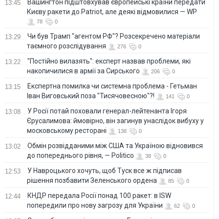
Вашингтон підштовхував європейські країни передати
13:45
Києву ракети до Patriot, але деякі відмовилися — WP
78
0
Чи був Трамп "агентом РФ"? Розсекречено матеріали
13:29
таємного розслідування
276
0
"Постійно вилазять": експерт назвав проблеми, які
13:22
накопичилися в армії за Сирського
206
0
Eкспертна помилка чи системна проблема - Гетьман
13:15
Іван Виговський поза "Тисячовесною"?!
141
0
У Росії потай поховали генерал-лейтенанта Ігоря
13:08
Єрусалимова: ймовірно, він загинув унаслідок вибуху у
московському ресторані
138
0
Обмін розвідданими між США та Україною відновився
13:02
до попереднього рівня, — Politico
38
0
У Навроцького хочуть, щоб Туск все ж підписав
12:53
рішення позбавити Зеленського ордена
85
0
КНДР передала Росії понад 100 ракет: в ISW
12:44
попередили про нову загрозу для України
62
0