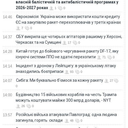
власній балістичній та антибалістичній програмах у
2026-2027 роках
1
0
Єврокомісія: Україна може використати кошти кредиту
14:46
ЄС на закупівлю ракет-перехоплювачів у третіх країнах
7
0
СБУ викрила ще чотирьох агітаторів рашизму у Херсоні,
14:37
Черкасах та на Сумщині
17
0
Китай готує до бойового чергування ракету DF-17, яку
14:28
існуючі системи ППО не здатні перехопити
71
0
Інцидент з дроном у Лейпцигу: в українському літаку
14:14
знаходились боєприпаси
93
0
Сибіга: Ми буквально б’ємося за кожну ракету
14:07
27
0
Будівництво 15 військових кораблів на честь Трампа
14:00
можуть коштувати майже 300 млрд доларів, - NYT
26
0
Російські війська атакували Павлоград: одна людина
13:57
загинула, горять склади
48
0