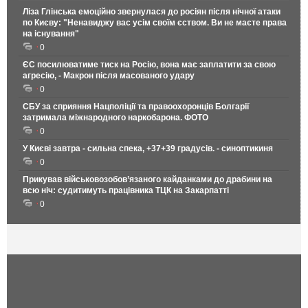
Ліза Глінська емоційно звернулася до росіян після нічної атаки
по Києву: "Ненавиджу вас усім своїм єством. Ви не маєте права
на існування"
0
ЄС посилюватиме тиск на Росію, вона має заплатити за свою
агресію, - Макрон після масованого удару
0
СБУ за сприяння Нацполіції та правоохоронців Болгарії
затримала міжнародного наркобарона. ФОТО
0
У Києві завтра - сильна спека, +37+39 градусів. - синоптикиня
0
Прикував військовозобов’язаного кайданками до драбини на
всю ніч: судитимуть працівника ТЦК на Закарпатті
0