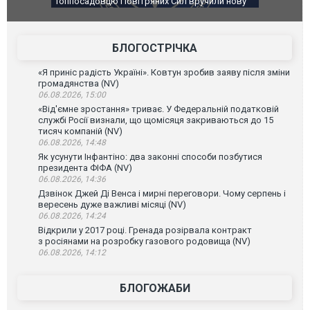
чили нову
Сили оборони уразили Ярославський НПЗ:
Неймар вла
губернатор регіону заявив про наймасштабнішу
"Сантоса".
атаку. ВІДЕО
БЛОГОСТРІЧКА
«Я приніс радість Україні». Ковтун зробив заяву після зміни
громадянства (NV)
06.08.2026, 15:00
«Від'ємне зростання» триває. У Федеральній податковій
службі Росії визнали, що щомісяця закриваються до 15
тисяч компаній (NV)
06.08.2026, 14:48
Як усунути Інфантіно: два законні способи позбутися
президента ФІФА (NV)
06.08.2026, 14:36
Дзвінок Джей Ді Венса і мирні переговори. Чому серпень і
вересень дуже важливі місяці (NV)
06.08.2026, 14:24
Відкрили у 2017 році. Гренада розірвала контракт
з росіянами на розробку газового родовища (NV)
06.08.2026, 14:12
БЛОГОЖАБИ