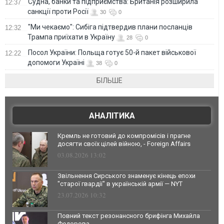
Судна, банки та підприємства: Британія розширила
12:37
санкції проти Росії
30
0
"Ми чекаємо": Сибіга підтвердив плани посланців
12:32
Трампа приїхати в Україну
28
0
Посол України: Польща готує 50-й пакет військової
12:22
допомоги Україні
38
0
БІЛЬШЕ
АНАЛІТИКА
Кремль не готовий до компромісів і прагне
досягти своїх цілей війною, - Foreign Affairs
03.08.2026 13:02
Звільнення Сирського знаменує кінець епохи
"старої гвардії" в українській армії — NYT
23.07.2026 10:32
Повний текст резонансного брифінга Михайла
Федорова