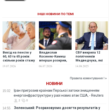
ІНШІ НОВИНИ ПО ТЕМІ
Вихід на пенсію у
Владислав
СБУ викрила 12
60, 63 та 65 років:
Косиняк-Камиш
поплічників
скільки років стажу
вперше розкрив,
Медведчука, які
знадобиться
скільки Польща
діяли на користь
19.07.2026
06.07.2026
14.08.2025
українцям у 2026–
витратила на
РФ та проводили
2027 роках
військову
інформаційні атаки
допомогу Україні
проти України
Правила коментування ! »
НОВИНИ
Іран пригрозив країнам Перської затоки знищенням
15:02
енергоінфраструктури у разі нових атак США, - Reuters
2
0
Зеленський: Розраховуємо досягти результатів у
14:55