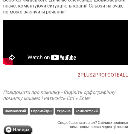
плаче, коментуючи ситуацію в країні! Сльози на очах,
не може закінчити речення!
2PLUS2PROFOOTBALL
Повідомити про помилку - Виділіть орфографічну
помилку мишею і натисніть Ctrl + Enter
Шовковский
Евромайдан
Украина
комментарий
Сподобався матеріал? Сміливо поділися
ним в соцмережах через ці кнопки