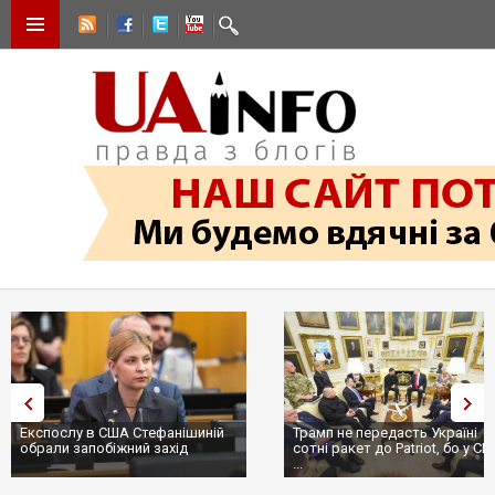
Експослу в США Стефанішиній
Трамп не передасть Україні
обрали запобіжний захід
сотні ракет до Patriot, бо у С
...