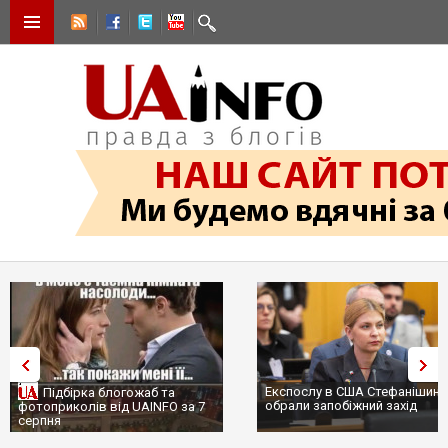
Експослу в США Стефанішині
Підбірка блогожаб та
обрали запобіжний захід
фотоприколів від UAINFO за 7
серпня