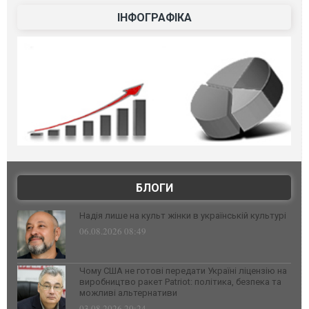
ІНФОГРАФІКА
БЛОГИ
Надія лише на культ жінки в українській культурі
06.08.2026 08:49
Чому США не готові передати Україні ліцензію на
виробництво ракет Patriot: політика, безпека та
можливі альтернативи
03.08.2026 20:24