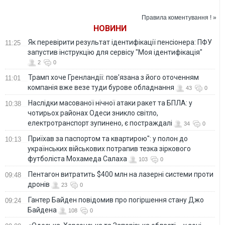
збору на
Януковича та його
спецпідготовки
високоточну зброю
родини у РФ
снайперів
Правила коментування ! »
для підготовки
НОВИНИ
снайперів
Як перевірити результат ідентифікації пенсіонера: ПФУ
11:25
запустив інструкцію для сервісу "Моя ідентифікація"
2
0
Трамп хоче Гренландії: пов'язана з його оточенням
11:01
компанія вже везе туди бурове обладнання
43
0
Наслідки масованої нічної атаки ракет та БПЛА: у
10:38
чотирьох районах Одеси зникло світло,
електротранспорт зупинено, є постраждалі
34
0
Приїхав за паспортом та квартирою": у полон до
10:13
українських військових потрапив тезка зіркового
футболіста Мохамеда Салаха
103
0
Пентагон витратить $400 млн на лазерні системи проти
09:48
дронів
23
0
Гантер Байден повідомив про погіршення стану Джо
09:24
Байдена
108
0