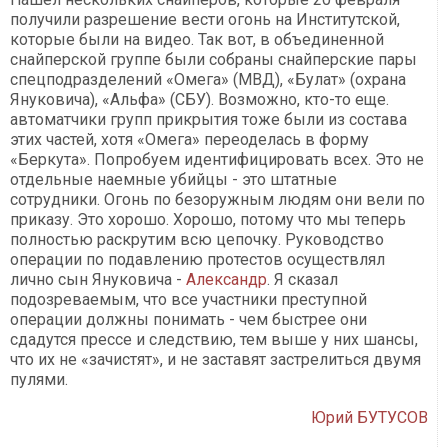
получили разрешение вести огонь на Институтской,
которые были на видео. Так вот, в объединенной
снайперской группе были собраны снайперские пары
спецподразделений «Омега» (МВД), «Булат» (охрана
Януковича), «Альфа» (СБУ). Возможно, кто-то еще.
автоматчики групп прикрытия тоже были из состава
этих частей, хотя «Омега» переоделась в форму
«Беркута». Попробуем идентифицировать всех. Это не
отдельные наемные убийцы - это штатные
сотрудники. Огонь по безоружным людям они вели по
приказу. Это хорошо. Хорошо, потому что мы теперь
полностью раскрутим всю цепочку. Руководство
операции по подавлению протестов осуществлял
лично сын Януковича -
Александр
. Я сказал
подозреваемым, что все участники преступной
операции должны понимать - чем быстрее они
сдадутся прессе и следствию, тем выше у них шансы,
что их не «зачистят», и не заставят застрелиться двумя
пулями.
Юрий БУТУСОВ