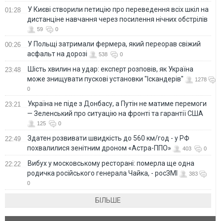
У Києві створили петицію про переведення всіх шкіл на
01:28
дистанціне навчання через посилення нічних обстрілів
59
0
У Польщі затримали фермера, який переорав свіжий
00:26
асфальт на дорозі
538
0
Шість хвилин на удар: експерт розповів, як Україна
23:48
може знищувати пускові установки "Іскандерів"
1278
0
Україна не піде з Донбасу, а Путін не матиме перемоги
23:21
— Зеленський про ситуацію на фронті та гарантії США
125
0
Здатен розвивати швидкість до 560 км/год - у РФ
22:49
похвалилися зенітним дроном «Астра-ППО»
403
0
Вибух у московському ресторані: померла ще одна
22:22
родичка російського генерала Чайка, - росЗМІ
383
0
БІЛЬШЕ