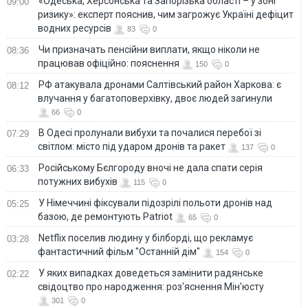
«Одеська, Херсонська та Запорізька області – у зоні
09:00
ризику»: експерт пояснив, чим загрожує Україні дефіцит
водних ресурсів
83
0
Чи призначать пенсійни виплати, якщо ніколи не
08:36
працював офіційно: пояснення
150
0
РФ атакувала дронами Салтівський район Харкова: є
08:12
влучання у багатоповерхівку, двоє людей загинули
66
0
В Одесі пролунали вибухи та почалися перебої зі
07:29
світлом: місто під ударом дронів та ракет
137
0
Російському Бєлгороду вночі не дала спати серія
06:33
потужних вибухів
115
0
У Німеччині фіксували підозрілі польоти дронів над
05:25
базою, де ремонтують Patriot
65
0
Netflix поселив людину у білборді, що рекламує
03:28
фантастичний фільм "Останній дім"
154
0
У яких випадках доведеться замінити радянське
02:22
свідоцтво про народження: роз'яснення Мін'юсту
301
0