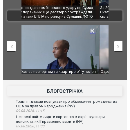
по Сумах,
За 2000 кілометрів від кордону з Україною: в
"Мої іграш
траждали
Єкатеринбурзі після атаки дронів загорівся
суперкарів
ВІДЕО
ині. ФОТО
склад Wildberries. ФОТО. ВІДЕО
": у полон
Одесу накрила потужна злива з градом та
Вже вивели 
в тезка
ураганним вітром
позашляхов
лаха
БЛОГОСТРІЧКА
Трамп підписав нові укази про обмеження громадянства
США за правом народження (NV)
09.08.2026, 11:15
Не поспішайте кидати картоплю в окріп: кулінари
пояснили, як її правильно варити (NV)
09.08.2026, 11:00