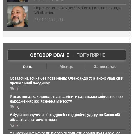
Перспектива: ЗСУ добомблять і всі інші склади
Wildberries
23.07.2026 11:31
ОБГОВОРЮВАНЕ
|
ПОПУЛЯРНЕ
День
Місяць
За весь час
Остаточна точка без повернень: Олександр Усік анонсував свій
прощальний поєдинок
0
У яких випадках доведеться замінити радянське свідоцтво про
народження: роз'яснення Мін'юсту
0
У будинок влучили п'ять дронів: подробиці удару по Київській
області, де загинули люди
0
У Німеччині фіксували підозрілі польоти дронів над базою, де