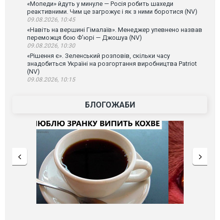
«Мопеди» йдуть у минуле — Росія робить шахеди
реактивними. Чим це загрожує і як з ними боротися (NV)
09.08.2026, 10:45
«Навіть на вершині Гімалаїв». Менеджер упевнено назвав
переможця бою Ф’юрі — Джошуа (NV)
09.08.2026, 10:30
«Рішення є». Зеленський розповів, скільки часу
знадобиться Україні на розгортання виробництва Patriot
(NV)
09.08.2026, 10:15
БЛОГОЖАБИ