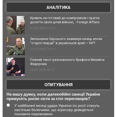
АНАЛІТИКА
Кремль не готовий до компромісів і прагне
досягти своїх цілей війною, - Foreign Affairs
03.08.2026 13:02
Звільнення Сирського знаменує кінець епохи
"старої гвардії" в українській армії — NYT
23.07.2026 10:32
Повний текст резонансного брифінга Михайла
Федорова
18.07.2026 09:27
ОПИТУВАННЯ
На вашу думку, коли далекобійні санкції України
примусять росію сісти за стіл переговорів?
У найближчі місяці удари України по росії стануть
настільки болючими, що агресору доведеться
поновити перемовини