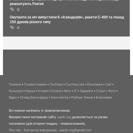
ремонтують Patriot
0
Окупанти за ніч випустили 6 «Іскандерів», ракети С-400 та понад
150 дронів різного типу
0
Головна
•
Головні новини
•
Політика
•
Суспільство
•
Економіка
беспроводной
•
Світ
•
Культура
•
Наука
•
Історія
•
Освіта
•
Авто
•
IT
•
Здоров'я
интернет
•
Спорт
•
Фото
•
Відео
•
Огляд блогосфери
•
Блоголента
•
Рейтинг блогів
киев
•
Блогожаби
и
Всі новини належать їх правовласникам.
область
Використання матеріалів сайту
uainfo.org
дозволяється за умови
wimax
посилання (для інтернет-видань - гіперпосилання).
интернет
Про нас
.
Контактна інформація
.
uainfo.org@gmail.com
в