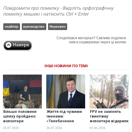
Повідомити про помилку - Виділіть орфографічну
помилку мишею і натисніть Ctrl + Enter
снайпер
руководство
Янукович
Сподобався матеріал? Сміливо поділися
ним в соцмережах через ці кнопки
ІНШІ НОВИНИ ПО ТЕМІ
Більше половини
Життя під чужими
FPV не замінять
шляху пройдено:
іменами:
гвинтівку:
волонтери
«Телебачення
волонтери відкрили
закликають
Торонто» розкрило
збір на запуск
28.07.2026
26.07.2026
03.06.2026
долучитися всіх до
деталі життя
школи