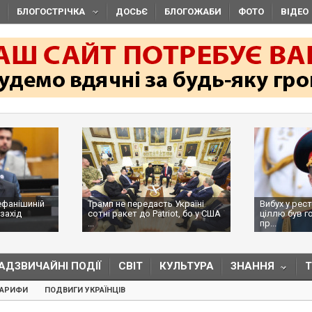
БЛОГОСТРІЧКА
ДОСЬЄ
БЛОГОЖАБИ
ФОТО
ВІДЕО
ефанішиній
Трамп не передасть Україні
Вибух у рес
захід
сотні ракет до Patriot, бо у США
ціллю був г
...
пр...
АДЗВИЧАЙНІ ПОДІЇ
СВІТ
КУЛЬТУРА
ЗНАННЯ
ТАРИФИ
ПОДВИГИ УКРАЇНЦІВ