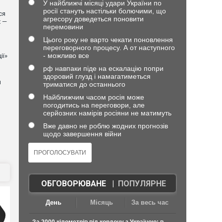
У найближчі місяці удари України по
росії стануть настільки болючими, що
ся
агресору доведеться поновити
х —
перемовини
Цього року не варто чекати поновлення
переговорного процесу. А от наступного
- можливо все
ії»
рф навпаки піде на ескалацію попри
здоровий глузд і намагатиметься
й
триматися до останнього
Найближчим часом росія може
погодитись на переговори, але
серйозних намірів росіяни не матимуть
Вже давно не роблю жодних прогнозів
щодо завершення війни
ОБГОВОРЮВАНЕ
|
ПОПУЛЯРНЕ
День
Місяць
За весь час