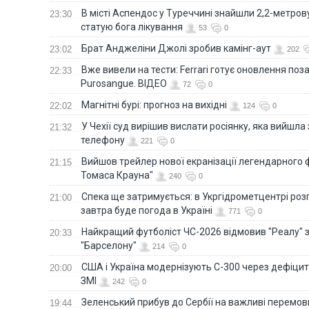
В місті Аспендос у Туреччині знайшли 2,2-метро
23:30
статую бога лікування
53
0
Брат Анджеліни Джолі зробив камінг-аут
23:02
202
Вже вивели на тести: Ferrari готує оновлення по
22:33
Purosangue. ВІДЕО
72
0
Магнітні бурі: прогноз на вихідні
22:02
124
0
У Чехії суд вирішив вислати росіянку, яка вийшла
21:32
телефону
221
0
Вийшов трейлер нової екранізації легендарного
21:15
Томаса Крауна"
240
0
Спека ще затримується: в Укргідрометцентрі роз
21:00
завтра буде погода в Україні
771
0
Найкращий футболіст ЧС-2026 відмовив "Реалу" 
20:33
"Барселону"
214
0
США і Україна модернізують С-300 через дефіцит р
20:00
ЗМІ
242
0
Зеленський прибув до Сербії на важливі перемо
19:44