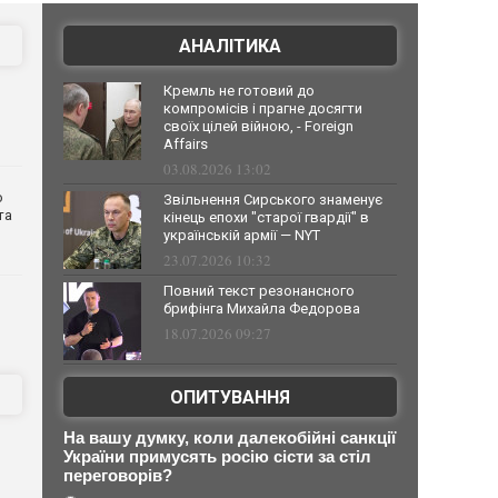
АНАЛІТИКА
Кремль не готовий до
компромісів і прагне досягти
своїх цілей війною, - Foreign
Affairs
03.08.2026 13:02
о
Звільнення Сирського знаменує
та
кінець епохи "старої гвардії" в
українській армії — NYT
23.07.2026 10:32
Повний текст резонансного
брифінга Михайла Федорова
18.07.2026 09:27
ОПИТУВАННЯ
На вашу думку, коли далекобійні санкції
України примусять росію сісти за стіл
переговорів?