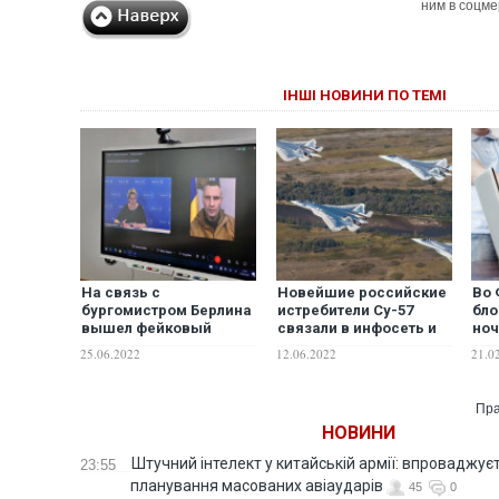
ним в соцме
ІНШІ НОВИНИ ПО ТЕМІ
На связь с
Новейшие российские
Во 
бургомистром Берлина
истребители Су-57
бло
вышел фейковый
связали в инфосеть и
ноч
"Кличко"
применили для борьбы
инт
25.06.2022
12.06.2022
21.0
с украинской ПВО, –
моб
СМИ
нес
Пра
НОВИНИ
Штучний інтелект у китайській армії: впроваджує
23:55
планування масованих авіаударів
45
0