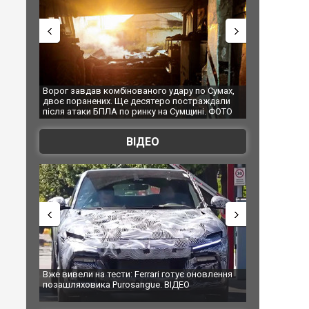
г завдав комбінованого удару по Сумах,
За 2000 кілометрів від корд
 поранених. Ще десятеро постраждали
Єкатеринбурзі після атаки д
я атаки БПЛА по ринку на Сумщині. ФОТО
склад Wildberries. ФОТО. ВІ
ВІДЕО
вивели на тести: Ferrari готує оновлення
Вийшов трейлер нової екран
ашляховика Purosangue. ВІДЕО
фільму "Афера Томаса Крау