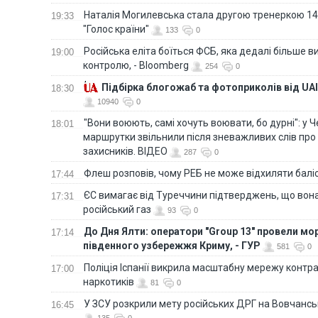
Наталія Могилевська стала другою тренеркою 14
19:33
"Голос країни"
133
0
Російська еліта боїться ФСБ, яка дедалі більше в
19:00
контролю, - Bloomberg
254
0
Підбірка блогожаб та фотоприколів від UAI
18:30
10940
0
"Вони воюють, самі хочуть воювати, бо дурні": у 
18:01
маршрутки звільнили після зневажливих слів про
захисників. ВІДЕО
287
0
Флеш розповів, чому РЕБ не може відхиляти балі
17:44
ЄС вимагає від Туреччини підтверджень, що вона
17:31
російський газ
93
0
До Дня Ялти: оператори "Group 13" провели мо
17:14
південного узбережжя Криму, - ГУР
581
0
Поліція Іспанії викрила масштабну мережу контра
17:00
наркотиків
81
0
У ЗСУ розкрили мету російських ДРГ на Вовчанс
16:45
135
0