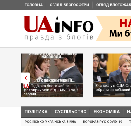
ГОЛОВНА
ОГЛЯД БЛОГОСФЕРИ
ОГЛЯД БЛОГОЖАБ
Експослу в США Ст
Підбірка блогожаб та
обрали запобіжний 
фотоприколів від UAINFO за 7
серпня
ПОЛІТИКА
СУСПІЛЬСТВО
ЕКОНОМІКА
Н
РОСІЙСЬКО-УКРАЇНСЬКА ВІЙНА
КОРОНАВІРУС COVID-19