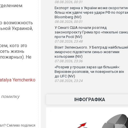
08.08.2026, 00:31
тделением.
Експорт зерна з України може скоротити
.
більш ніж удвічі через удари РФ по порта
Bloomberg (NV)
08.08.2026, 00:01
ую возможность
У Сенаті США почали розгляд
ьной Украиной,
законопроєкту Грема про «пекельні санкц
проти Росії (NV)
07.08.2026, 23:48
ем, кого это
Візит Зеленського. У Белграді найбільши
исеть жизнь
хмарочос підсвітили синьо-жовтими
 пожарных). Не
кольорами (NV)
07.08.2026, 23:36
«Розрив у грошах зараз ще більший»:
Верховен розповів, чи повернеться він
до UFC (NV)
atalya Yemchenko
07.08.2026, 23:24
у помилку
ІНФОГРАФІКА
ал? Сміливо поділися