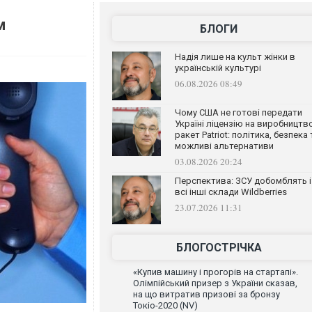
м
БЛОГИ
Надія лише на культ жінки в
українській культурі
06.08.2026 08:49
Чому США не готові передати
Україні ліцензію на виробництв
ракет Patriot: політика, безпека 
можливі альтернативи
03.08.2026 20:24
Перспектива: ЗСУ добомблять і
всі інші склади Wildberries
23.07.2026 11:31
БЛОГОСТРІЧКА
«Купив машину і прогорів на стартапі».
Олімпійський призер з України сказав,
на що витратив призові за бронзу
Токіо-2020 (NV)