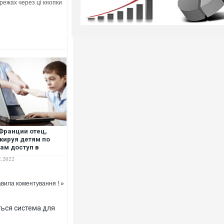
режах через ці кнопки
Франции отец,
кируя детям по
ам доступ в
ернет, глушил
2.2022
ильную связь в
кольких городах
вила коментування ! »
ться система для