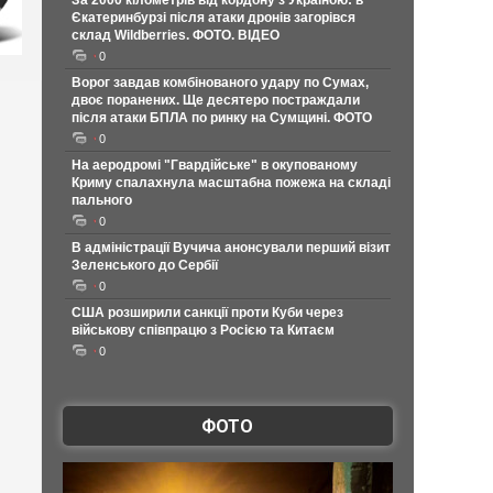
За 2000 кілометрів від кордону з Україною: в
Єкатеринбурзі після атаки дронів загорівся
склад Wildberries. ФОТО. ВІДЕО
0
Ворог завдав комбінованого удару по Сумах,
двоє поранених. Ще десятеро постраждали
після атаки БПЛА по ринку на Сумщині. ФОТО
0
На аеродромі "Гвардійське" в окупованому
Криму спалахнула масштабна пожежа на складі
пального
0
В адміністрації Вучича анонсували перший візит
Зеленського до Сербії
0
США розширили санкції проти Куби через
військову співпрацю з Росією та Китаєм
0
ФОТО