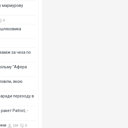
ву мармурову
0
зашляховика
Воро
двоє
післ
 заміж за чеха по
 фільму "Афера
повіли, якою
заради переходу в
акет Patriot, -
Вже 
поз
вини
134
0