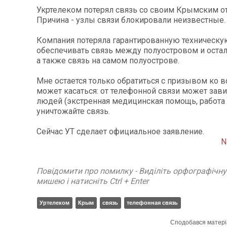
Укртелеком потерял связь со своим Крымским о
Причина - узлы связи блокировали неизвестные
Компания потеряла гарантированную техническ
обеспечивать связь между полуостровом и остал
а также связь на самом полуострове.
Мне остается только обратиться с призывом ко вс
может касаться: от телефонной связи может зав
людей (экстренная медицинская помощь, работа
уничтожайте связь.
Сейчас УТ сделает официальное заявление.
N
Повідомити про помилку - Виділіть орфографічн
мишею і натисніть Ctrl + Enter
Уртелеком
Крым
связь
телефонная связь
Сподобався матері