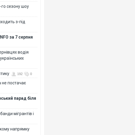
-го сезону шоу
иходить з-під
NFO за 7 серпня
Чернівцях водія
 українських
стику
192
0
 не постачає
рський парад біля
банди мігрантів і
ькому напрямку