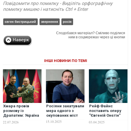
Повідомити про помилку - Виділіть орфографічну
помилку мишею і натисніть Ctrl + Enter
євген бистрицький
звернення
росія
Сподобався матеріал? Сміливо поділися
ним в соцмережах через ці кнопки
ІНШІ НОВИНИ ПО ТЕМІ
Хмара провів
Росіяни закатували
Рейф Файнс
розмову із
мера одного з
поставить оперу
Драпатим: Україна
окупованих міст
"Євгеній Онєгін"
продовжить
Чайковського у
15.10.2025
22.07.2026
03.04.2025
ударний та
Парижі
технологічний тиск