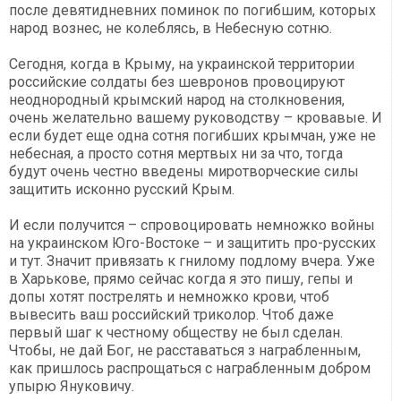
после девятидневних поминок по погибшим, которых
народ вознес, не колеблясь, в Небесную сотню.
Сегодня, когда в Крыму, на украинской территории
российские солдаты без шевронов провоцируют
неоднородный крымский народ на столкновения,
очень желательно вашему руководству – кровавые. И
если будет еще одна сотня погибших крымчан, уже не
небесная, а просто сотня мертвых ни за что, тогда
будут очень честно введены миротворческие силы
защитить исконно русский Крым.
И если получится – спровоцировать немножко войны
на украинском Юго-Востоке – и защитить про-русских
и тут. Значит привязать к гнилому подлому вчера. Уже
в Харькове, прямо сейчас когда я это пишу, гепы и
допы хотят пострелять и немножко крови, чтоб
вывесить ваш российский триколор. Чтоб даже
первый шаг к честному обществу не был сделан.
Чтобы, не дай Бог, не расставаться з награбленным,
как пришлось распрощаться с награбленным добром
упырю Януковичу.