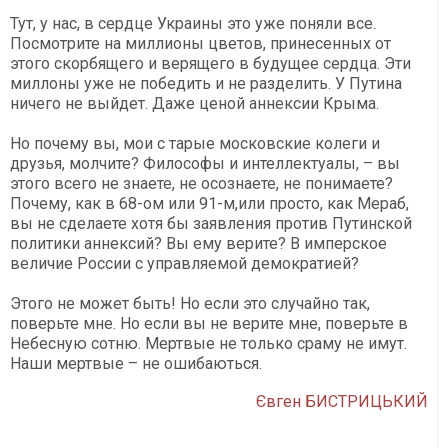
Тут, у нас, в сердце Украины это уже поняли все.
Посмотрите на миллионы цветов, принесенных от
этого скорбящего и верящего в будущее сердца. Эти
миллоны уже не победить и не разделить. У Путина
ничего не выйдет. Даже ценой аннексии Крыма.
Но почему вы, мои с тарые московские колеги и
друзья, молчите? Философы и интеллектуалы, – вы
этого всего не знаете, не осознаете, не понимаете?
Почему, как в 68-ом или 91-м,или просто, как Мераб,
вы не сделаете хотя бы заявления против Путинской
политики аннексий? Вы ему верите? В имперское
величие России с управляемой демократией?
Этого не может быть! Но если это случайно так,
поверьте мне. Но если вы не верите мне, поверьте в
Небесную сотню. Мертвые не только сраму не имут.
Наши мертвые – не ошибаються.
Євген БИСТРИЦЬКИЙ