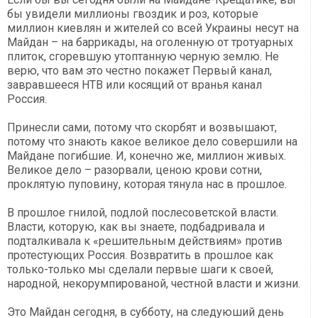
бы увидели миллионы гвоздик и роз, которые
миллион киевлян и жителей со всей Украины несут на
Майдан – на баррикады, на оголенную от тротуарных
плиток, сгоревшую утоптанную черную землю. Не
верю, что вам это честно покажет Первый канал,
завравшееся НТВ или косящий от вранья канал
Россия.
Принесли сами, потому что скорбят и возвышают,
потому что знають какое великое дело совершили на
Майдане погибшие. И, конечно же, миллион живых.
Великое дело – разорвали, ценою крови сотни,
проклятую пуповину, которая тянула нас в прошлое.
В прошлое гнилой, подлой послесоветской власти.
Власти, которую, как вы знаете, подбадривала и
подталкивала к «решительным действиям» против
протестующих Россия. Возвратить в прошлое как
только-только мы сделали первые шаги к своей,
народной, некорумпированой, честной власти и жизни.
Это Майдан сегодня, в субботу, на следуюший день