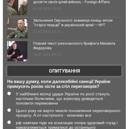
досягти своїх цілей війною, - Foreign Affairs
03.08.2026 13:02
Звільнення Сирського знаменує кінець епохи
"старої гвардії" в українській армії — NYT
23.07.2026 10:32
Повний текст резонансного брифінга Михайла
Федорова
18.07.2026 09:27
ОПИТУВАННЯ
На вашу думку, коли далекобійні санкції України
примусять росію сісти за стіл переговорів?
У найближчі місяці удари України по росії стануть
настільки болючими, що агресору доведеться
поновити перемовини
Цього року не варто чекати поновлення переговорного
процесу. А от наступного - можливо все
рф навпаки піде на ескалацію попри здоровий глузд і
намагатиметься триматися до останнього