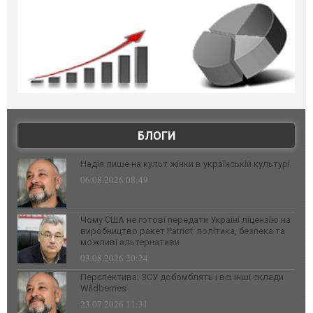
БЛОГИ
Надія лише на культ жінки в українській культурі
06.08.2026 08:49
Чому США не готові передати Україні ліцензію на
виробництво ракет Patriot: політика, безпека та
можливі альтернативи
03.08.2026 20:24
Перспектива: ЗСУ добомблять і всі інші склади
Wildberries
23.07.2026 11:31