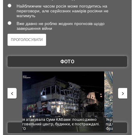
Найближчим часом росія може погодитись на
переговори, але серйозних намірів росіяни не
матимуть
Вже давно не роблю жодних прогнозів щодо
завершення війни
ФОТО
шкоджено
Українські надзвичайники врятували козуленя
СБУ за спр
траждалі.
під час ліквідації масштабної лісової пожежі у
Болгарії з
ВІДЕО
Франції
ФОТО