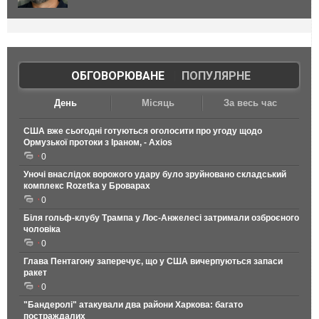
ОБГОВОРЮВАНЕ
|
ПОПУЛЯРНЕ
День
Місяць
За весь час
США вже сьогодні готуються оголосити про угоду щодо
Ормузької протоки з Іраном, - Axios
0
Уночі внаслідок ворожого удару було зруйновано складський
комплекс Rozetka у Броварах
0
Біля гольф-клубу Трампа у Лос-Анжелесі затримали озброєного
чоловіка
0
Глава Пентагону заперечує, що у США вичерпуються запаси
ракет
0
"Бандеролі" атакували два райони Харкова: багато
постраждалих