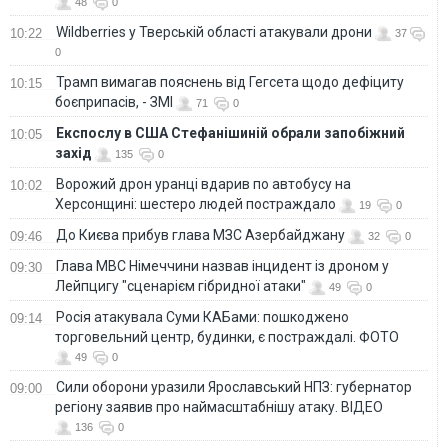
48
0
Wildberries у Тверській області атакували дрони
10:22
37
0
Трамп вимагав пояснень від Гегсета щодо дефіциту
10:15
боєприпасів, - ЗМІ
71
0
Експослу в США Стефанішиній обрали запобіжний
10:05
захід
135
0
Ворожий дрон уранці вдарив по автобусу на
10:02
Херсонщині: шестеро людей постраждало
19
0
До Києва прибув глава МЗС Азербайджану
09:46
32
0
Глава МВС Німеччини назвав інцидент із дроном у
09:30
Лейпцигу "сценарієм гібридної атаки"
49
0
Росія атакувала Суми КАБами: пошкоджено
09:14
торговельний центр, будинки, є постраждалі. ФОТО
49
0
Сили оборони уразили Ярославський НПЗ: губернатор
09:00
регіону заявив про наймасштабнішу атаку. ВІДЕО
136
0