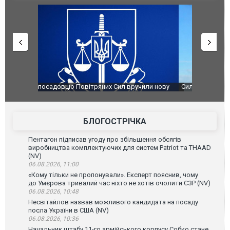
чили нову
Сили оборони уразили Ярославський НПЗ:
Неймар вла
губернатор регіону заявив про наймасштабнішу
"Сантоса".
атаку. ВІДЕО
БЛОГОСТРІЧКА
Пентагон підписав угоду про збільшення обсягів
виробництва комплектуючих для систем Patriot та THAAD
(NV)
06.08.2026, 11:00
«Кому тільки не пропонували». Експерт пояснив, чому
до Умєрова тривалий час ніхто не хотів очолити СЗР (NV)
06.08.2026, 10:48
Несвітайлов назвав можливого кандидата на посаду
посла України в США (NV)
06.08.2026, 10:36
Начальник штабу 11-го армійського корпусу Собко стане