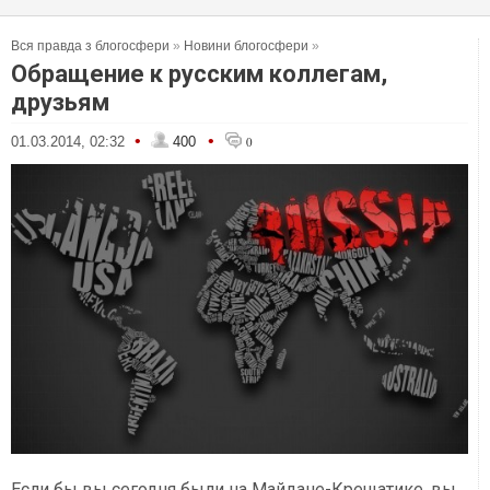
Вся правда з блогосфери
»
Новини блогосфери
»
Обращение к русским коллегам,
друзьям
•
•
01.03.2014, 02:32
400
0
Если бы вы сегодня были на Майдане-Крещатике, вы