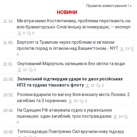
на Росію
Правила коментування ! »
НОВИНИ
Ми втрачаємо Костянтинівку, проблеми перетікають на
11:14
всю Краматорсько-Слов'янську агломерацію, — експерт
0
0
Вертоліт із Трампом через проблеми зі зв'язком
11:05
пролетів поряд із літаком над Вашингтоном, - NYT
13
0
Окупований Маріуполь залишився без світла та води
11:01
12
0
Зеленський підтвердив удари по двох російських
10:58
НПЗ та суднах тіньового флоту
11
0
Росіяни вдарили по вагону біля вокзалу міста Лозова: 2
10:52
загиблих та 3 поранених
23
0
На Одещині РФ атакувала судно з українською
10:46
пшеницею: один загиблий, троє постраждалих
14
0
Топпосадовцю Повітряних Сил вручили нову підозру
10:40