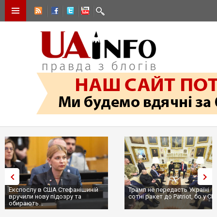
Експослу в США Стефанішиній
Трамп не передасть Україні
вручили нову підозру та
сотні ракет до Patriot, бо у С
обирають...
...