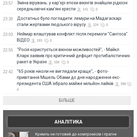
Зміна вірувань: у кар'єрі епохи вікінгів знайшли рідкісні
23:57
середньовічні кам’яні хрести
141
0
Достатньо було погладити: лемури на Мадагаскарі
23:30
стали жертвами людського вірусу
224
0
Неймар влаштував конфлікт після перемоги "Сантоса".
23:03
ВІДЕО
193
0
"Росія користується вікном можливостей", - Майкл
22:55
Кларк заявив про критичний дефіцит протибалістичних
ракет в Україні
158
0
"65 років ніколи не виглядали краще", - фото-
22:42
привітання Мішель Обами до дня народження екс-
президента США зібрало майже мільйон лайків
399
0
БІЛЬШЕ
АНАЛІТИКА
Кремль не готовий до компромісів і прагне