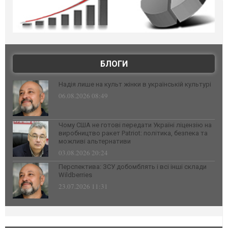
БЛОГИ
Надія лише на культ жінки в українській культурі
06.08.2026 08:49
Чому США не готові передати Україні ліцензію на
виробництво ракет Patriot: політика, безпека та
можливі альтернативи
03.08.2026 20:24
Перспектива: ЗСУ добомблять і всі інші склади
Wildberries
23.07.2026 11:31