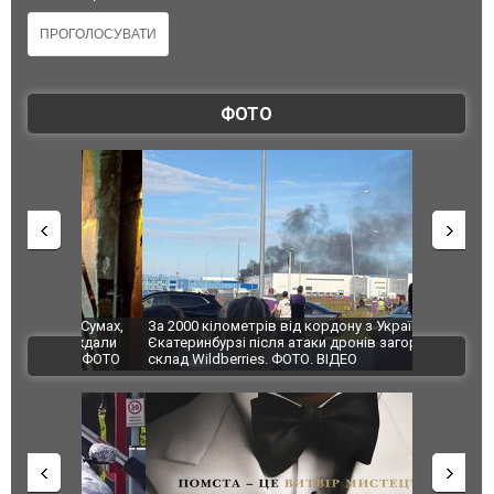
ФОТО
по Сумах,
За 2000 кілометрів від кордону з Україною: в
"Мої іграш
траждали
Єкатеринбурзі після атаки дронів загорівся
суперкарів
ВІДЕО
ині. ФОТО
склад Wildberries. ФОТО. ВІДЕО