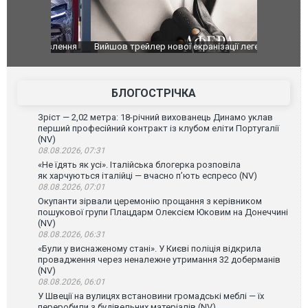
оновлення
Вийшов трейлер нової екранізації легендарного
Зеленський
фільму "Афера Томаса Крауна"
перемовин
БЛОГОСТРІЧКА
Зріст — 2,02 метра: 18-річний вихованець Динамо уклав
перший професійний контракт із клубом еліти Португалії
(NV)
08.08.2026, 07:31
«Не їдять як усі». Італійська блогерка розповіла
як харчуються італійці — вчасно п’ють еспресо (NV)
08.08.2026, 07:01
Окупанти зірвали церемонію прощання з керівником
пошукової групи Плацдарм Олексієм Юковим на Донеччині
(NV)
08.08.2026, 06:31
«Були у виснаженому стані». У Києві поліція відкрила
провадження через неналежне утримання 32 доберманів
(NV)
08.08.2026, 06:01
У Швеції на вулицях встановини громадські меблі — їх
переробили з будівельних матеріалів (NV)