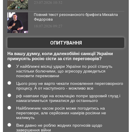
23.07.2026 10:32
Повний текст резонансного брифінга Михайла
Федорова
18.07.2026 09:27
ОПИТУВАННЯ
На вашу думку, коли далекобійні санкції України
примусять росію сісти за стіл переговорів?
У найближчі місяці удари України по росії стануть
настільки болючими, що агресору доведеться
поновити перемовини
Цього року не варто чекати поновлення переговорного
процесу. А от наступного - можливо все
рф навпаки піде на ескалацію попри здоровий глузд і
намагатиметься триматися до останнього
Найближчим часом росія може погодитись на
переговори, але серйозних намірів росіяни не
матимуть
Вже давно не роблю жодних прогнозів щодо
завершення війни