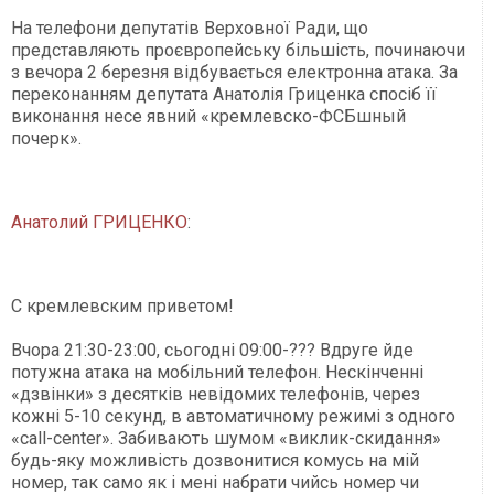
На телефони депутатів Верховної Ради, що
представляють проєвропейську більшість, починаючи
з вечора 2 березня відбувається електронна атака. За
переконанням депутата Анатолія Гриценка спосіб її
виконання несе явний «кремлевско-ФСБшный
почерк».
Анатолий ГРИЦЕНКО
:
С кремлевским приветом!
Вчора 21:30-23:00, сьогодні 09:00-??? Вдруге йде
потужна атака на мобільний телефон. Нескінченні
«дзвінки» з десятків невідомих телефонів, через
кожні 5-10 секунд, в автоматичному режимі з одного
«call-cеnter». Забивають шумом «виклик-скидання»
будь-яку можливість дозвонитися комусь на мій
номер, так само як і мені набрати чийсь номер чи