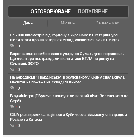
ОБГОВОРЮВАНЕ
|
ПОПУЛЯРНЕ
День
Місяць
За весь час
За 2000 кілометрів від кордону з Україною: в Єкатеринбурзі
після атаки дронів загорівся склад Wildberries. ФОТО. ВІДЕО
0
Ворог завдав комбінованого удару по Сумах, двоє поранених.
Ще десятеро постраждали після атаки БПЛА по ринку на
Сумщині. ФОТО
0
На аеродромі "Гвардійське" в окупованому Криму спалахнула
масштабна пожежа на складі пального
0
В адміністрації Вучича анонсували перший візит Зеленського до
Сербії
0
США розширили санкції проти Куби через військову співпрацю з
Росією та Китаєм
0