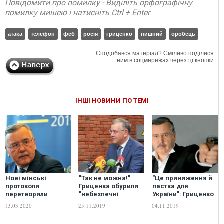
Повідомити про помилку - Виділіть орфографічну
помилку мишею і натисніть Ctrl + Enter
атака
телефон
фсб
росія
гриценко
пишний
оробець
Сподобався матеріал? Сміливо поділися
ним в соцмережах через ці кнопки
ІНШІ НОВИНИ ПО ТЕМІ
Нові мінські
"Так не можна!"
"Це приниження й
протоколи
Гриценка обурили
пастка для
перетворили
"небезпечні
України": Гриценко
російську агресію
ігрища" влади
дав три поради
13.03.2020
25.11.2019
04.11.2019
на "внутрішній
Зеленському
конфлікт в Україні"