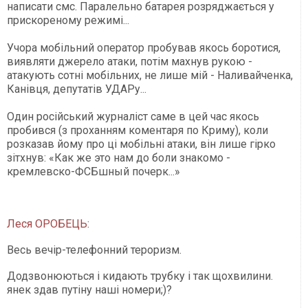
написати смс. Паралельно батарея розряджається у
прискореному режимі...
Учора мобільний оператор пробував якось боротися,
виявляти джерело атаки, потім махнув рукою -
атакують сотні мобільних, не лише мій - Наливайченка,
Канівця, депутатів УДАРу...
Один російський журналіст саме в цей час якось
пробився (з проханням коментаря по Криму), коли
розказав йому про ці мобільні атаки, він лише гірко
зітхнув: «Как же это нам до боли знакомо -
кремлевско-ФСБшный почерк...»
Леся ОРОБЕЦЬ
:
Весь вечір-телефонний тероризм.
Додзвонюються і кидають трубку і так щохвилини.
янек здав путіну наші номери;)?