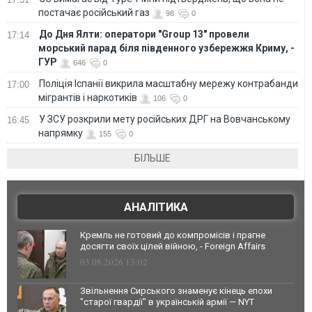
постачає російський газ
98
0
До Дня Ялти: оператори "Group 13" провели
17:14
морський парад біля південного узбережжя Криму, -
ГУР
646
0
Поліція Іспанії викрила масштабну мережу контрабанди
17:00
мігрантів і наркотиків
106
0
У ЗСУ розкрили мету російських ДРГ на Вовчанському
16:45
напрямку
155
0
БІЛЬШЕ
АНАЛІТИКА
Кремль не готовий до компромісів і прагне
досягти своїх цілей війною, - Foreign Affairs
03.08.2026 13:02
Звільнення Сирського знаменує кінець епохи
"старої гвардії" в українській армії — NYT