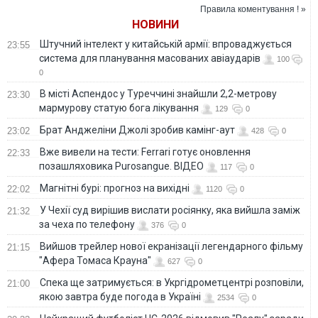
– Гриценко
Правила коментування ! »
НОВИНИ
Штучний інтелект у китайській армії: впроваджується
23:55
система для планування масованих авіаударів
100
0
В місті Аспендос у Туреччині знайшли 2,2-метрову
23:30
мармурову статую бога лікування
129
0
Брат Анджеліни Джолі зробив камінг-аут
23:02
428
0
Вже вивели на тести: Ferrari готує оновлення
22:33
позашляховика Purosangue. ВІДЕО
117
0
Магнітні бурі: прогноз на вихідні
22:02
1120
0
У Чехії суд вирішив вислати росіянку, яка вийшла заміж
21:32
за чеха по телефону
376
0
Вийшов трейлер нової екранізації легендарного фільму
21:15
"Афера Томаса Крауна"
627
0
Спека ще затримується: в Укргідрометцентрі розповіли,
21:00
якою завтра буде погода в Україні
2534
0