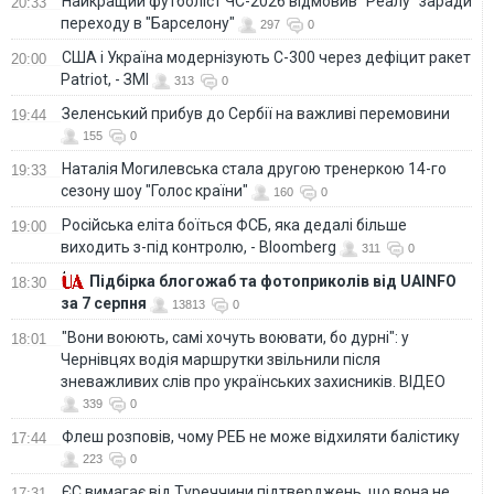
Найкращий футболіст ЧС-2026 відмовив "Реалу" заради
20:33
переходу в "Барселону"
297
0
США і Україна модернізують С-300 через дефіцит ракет
20:00
Patriot, - ЗМІ
313
0
Зеленський прибув до Сербії на важливі перемовини
19:44
155
0
Наталія Могилевська стала другою тренеркою 14-го
19:33
сезону шоу "Голос країни"
160
0
Російська еліта боїться ФСБ, яка дедалі більше
19:00
виходить з-під контролю, - Bloomberg
311
0
Підбірка блогожаб та фотоприколів від UAINFO
18:30
за 7 серпня
13813
0
"Вони воюють, самі хочуть воювати, бо дурні": у
18:01
Чернівцях водія маршрутки звільнили після
зневажливих слів про українських захисників. ВІДЕО
339
0
Флеш розповів, чому РЕБ не може відхиляти балістику
17:44
223
0
ЄС вимагає від Туреччини підтверджень, що вона не
17:31