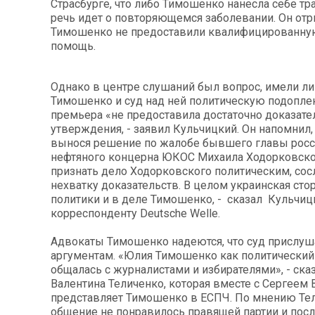
Страсбурге, что либо Тимошенко нанесла себе тр
речь идет о повторяющемся заболевании. Он отри
Тимошенко не предоставили квалифицированн
помощь.
Однако в центре слушаний был вопрос, имели ли
Тимошенко и суд над ней политическую подоплек
премьера «не предоставила достаточно доказате
утверждения, - заявил Кульчицкий. Он напомнил,
вынося решение по жалобе бывшего главы росс
нефтяного концерна ЮКОС Михаила Ходорковског
признать дело Ходорковского политическим, со
нехватку доказательств. В целом украинская сто
политики и в деле Тимошенко, - сказал Кульчиц
корреспонденту Deutsche Welle.
Адвокаты Тимошенко надеются, что суд прислуша
аргументам. «Юлия Тимошенко как политический
общалась с журналистами и избирателями», - ска
Валентина Теличенко, которая вместе с Сергеем 
представляет Тимошенко в ЕСПЧ. По мнению Тел
общение не понравилось правящей партии и пос