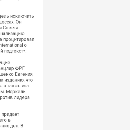
 цель исключить
цессах. Он
и Совета
инализацию
же процитировал
ernational о
й подтекст».
дущие
канцлер ФРГ
ошенко Евгения,
ла изданию, что
, а также «за
ам, Меркель
против лидера
 придает
его в
них дел. В