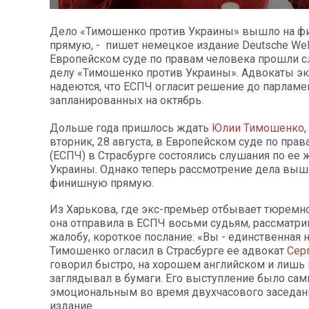
Дело «Тимошенко против Украины» вышло на 
прямую, - пишет немецкое издание Deutsche Wel
Европейском суде по правам человека прошли с
делу «Тимошенко против Украины». Адвокаты э
надеются, что ЕСПЧ огласит решение до парламе
запланированных на октябрь.
Дольше года пришлось ждать
Юлии Тимошенко
вторник, 28 августа, в Европейском суде по пра
(ЕСПЧ) в Страсбурге состоялись слушания по ее 
Украины. Однако теперь рассмотрение дела выш
финишную прямую.
Из Харькова, где экс-премьер отбывает тюремно
она отправила в ЕСПЧ восьми судьям, рассматр
жалобу, короткое послание: «Вы - единственная 
Тимошенко огласил в Страсбурге ее адвокат
Сер
говорил быстро, на хорошем английском и лишь
заглядывал в бумаги. Его выступление было с
эмоциональным во время двухчасового заседани
издание.