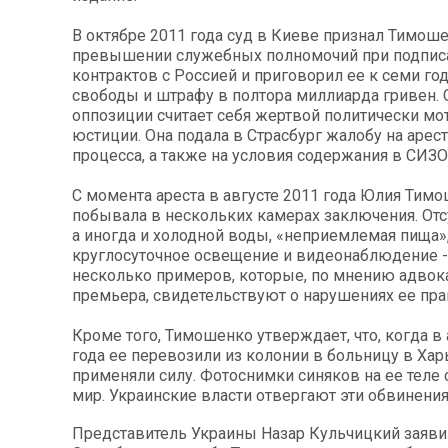
В октябре 2011 года суд в Киеве признал Тимош
превышении служебных полномочий при подпис
контрактов с Россией и приговорил ее к семи г
свободы и штрафу в полтора миллиарда гривен. 
оппозиции считает себя жертвой политически м
юстиции. Она подала в Страсбург жалобу на арес
процесса, а также на условия содержания в СИЗО
С момента ареста в августе 2011 года Юлия Тим
побывала в нескольких камерах заключения. Отсу
а иногда и холодной воды, «неприемлемая пища»
круглосуточное освещение и видеонаблюдение -
несколько примеров, которые, по мнению адвок
премьера, свидетельствуют о нарушениях ее пра
Кроме того, Тимошенко утверждает, что, когда в
года ее перевозили из колонии в больницу в Хар
применяли силу. Фотоснимки синяков на ее теле
мир. Украинские власти отвергают эти обвинения
Представитель Украины Назар Кульчицкий заявил