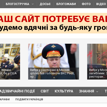
БЛОГОСТРІЧКА
ДОСЬЄ
БЛОГОЖАБИ
ФОТО
ВІДЕО
 Україні
Вибух у ресторані в Москві:
Вибух у Мос
ot, бо у США
ціллю був головком ВКС Росії,
загиблими: 
пр...
ресторан...
АДЗВИЧАЙНІ ПОДІЇ
СВІТ
КУЛЬТУРА
ЗНАННЯ
ТАРИФИ
ПОДВИГИ УКРАЇНЦІВ