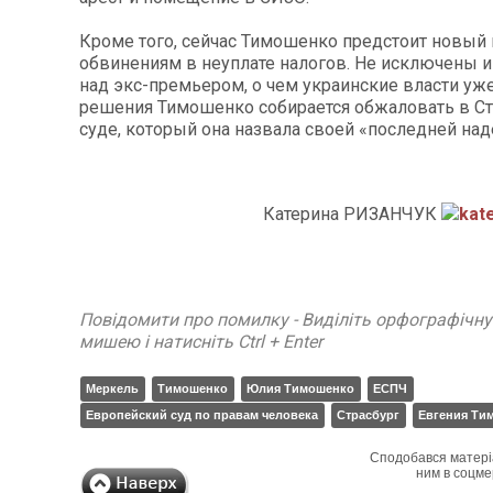
Кроме того, сейчас Тимошенко предстоит новый 
обвинениям в неуплате налогов. Не исключены 
над экс-премьером, о чем украинские власти уже
решения Тимошенко собирается обжаловать в С
суде, который она назвала своей «последней на
Катерина РИЗАНЧУК
kat
Повідомити про помилку - Виділіть орфографічн
мишею і натисніть Ctrl + Enter
Меркель
Тимошенко
Юлия Тимошенко
ЕСПЧ
Европейский суд по правам человека
Страсбург
Евгения Ти
Сподобався матері
ним в соцме