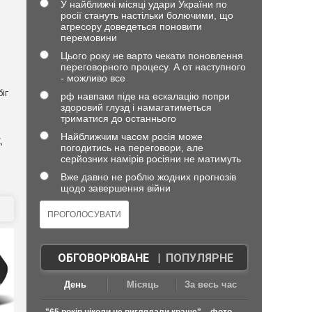
У найближчі місяці удари України по
росії стануть настільки болючими, що
агресору доведеться поновити
перемовини
Цього року не варто чекати поновлення
переговорного процесу. А от наступного
- можливо все
іг
рф навпаки піде на ескалацію попри
здоровий глузд і намагатиметься
триматися до останнього
Найближчим часом росія може
,
погодитись на переговори, але
серйозних намірів росіяни не матимуть
Вже давно не роблю жодних прогнозів
щодо завершення війни
ОБГОВОРЮВАНЕ
|
ПОПУЛЯРНЕ
День
Місяць
За весь час