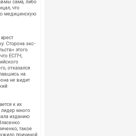
авмы сама, либо
цал, что
ую медицинскую
 арест
Росія атакувала Суми КАБами: пошко
у. Сторона экс-
торговельний центр, будинки, є постр
льств» этого
ФОТО
 что ЕСПЧ,
ийского
о, отказался
славшись на
рона не видит
кий
ется к их
 лидер много
зала изданию
Топпосадовцю Повітряних Сил вручил
Власенко
підозру
иченко, такое
лужило причиной