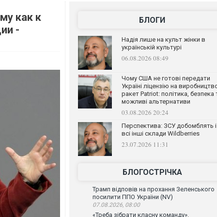
му как к
БЛОГИ
ии -
Надія лише на культ жінки в
українській культурі
06.08.2026 08:49
Чому США не готові передати
Україні ліцензію на виробництв
ракет Patriot: політика, безпека 
можливі альтернативи
03.08.2026 20:24
Перспектива: ЗСУ добомблять і
всі інші склади Wildberries
23.07.2026 11:31
БЛОГОСТРІЧКА
Трамп відповів на прохання Зеленського
посилити ППО України (NV)
07.08.2026, 08:00
«Треба зібрати класну команду».