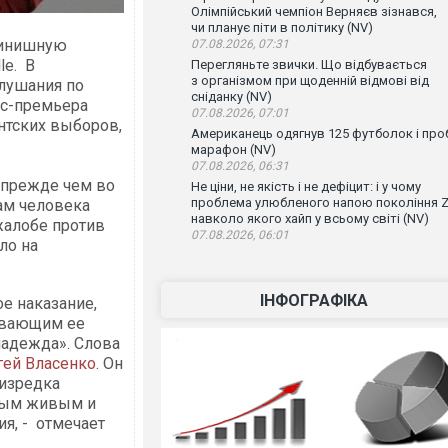
Олімпійський чемпіон Верняєв зізнався,
чи планує піти в політику (NV)
финишную
07.08.2026, 07:31
le. В
Перегляньте звички. Що відбувається
з організмом при щоденній відмові від
лушания по
сніданку (NV)
кс-премьера
07.08.2026, 07:01
нтских выборов,
Американець одягнув 125 футболок і проб
марафон (NV)
07.08.2026, 06:31
, прежде чем во
Не ціни, не якість і не дефіцит: і у чому
проблема улюбленого напою покоління Z
вам человека
навколо якого хайп у всьому світі (NV)
жалобе против
07.08.2026, 06:01
ло на
ІНФОГРАФІКА
е наказание,
ивающим ее
надежда». Слова
гей Власенко
. Он
 изредка
амым живым и
я, - отмечает