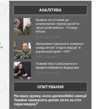
АНАЛІТИКА
Кремль не готовий до
компромісів і прагне досягти
своїх цілей війною, - Foreign
Affairs
03.08.2026 13:02
о
Звільнення Сирського знаменує
та
кінець епохи "старої гвардії" в
українській армії — NYT
23.07.2026 10:32
Повний текст резонансного
брифінга Михайла Федорова
18.07.2026 09:27
ОПИТУВАННЯ
На вашу думку, коли далекобійні санкції
України примусять росію сісти за стіл
переговорів?