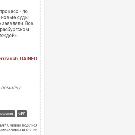
процесс - по
и новые суды
 заявляли. Все
трасбургском
деждой».
erizanch
,
UAINFO
у помилку
мошенко
ФРГ
ал? Сміливо поділися
режах через ці кнопки