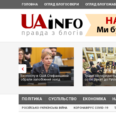
ГОЛОВНА
ОГЛЯД БЛОГОСФЕРИ
ОГЛЯД БЛОГОЖАБ
Експослу в США Стефанішиній
Трамп не передасть
обрали запобіжний захід
сотні ракет до Patri
...
ПОЛІТИКА
СУСПІЛЬСТВО
ЕКОНОМІКА
Н
РОСІЙСЬКО-УКРАЇНСЬКА ВІЙНА
КОРОНАВІРУС COVID-19