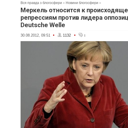
Вся правда з блогосфери
»
Новини блогосфери
»
Меркель относится к происходяще
репрессиям против лидера оппозиц
Deutsche Welle
•
•
30.08.2012, 09:51
1132
1