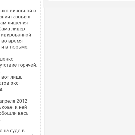
енко виновной в
ании газовых
одам лишения
Сама лидер
отивированной
т во время
 и в тюрьме.
ошенко
тствие горячей,
,
 вот лишь
атов экс-
в.
 апреле 2012
ькове, к ней
 обошли весь
.
 на суде в