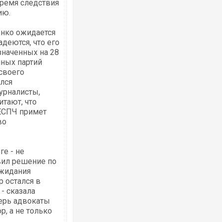
время следствия
ию.
енко ожидается
деются, что его
значенных на 28
ных партий
своего
ался
урналисты,
итают, что
ЕСПЧ примет
во
е - не
явил решение по
Ожидания
р остался в
 - сказала
перь адвокаты
, а не только