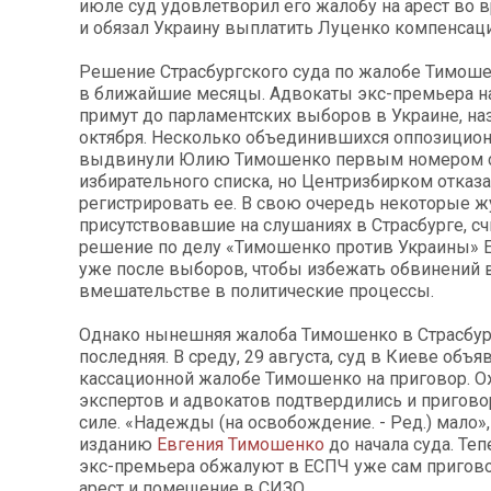
июле суд удовлетворил его жалобу на арест во 
и обязал Украину выплатить Луценко компенсац
Решение Страсбургского суда по жалобе Тимош
в ближайшие месяцы. Адвокаты экс-премьера на
примут до парламентских выборов в Украине, на
октября. Несколько объединившихся оппозицион
выдвинули Юлию Тимошенко первым номером 
избирательного списка, но Центризбирком отказ
регистрировать ее. В свою очередь некоторые ж
присутствовавшие на слушаниях в Страсбурге, сч
решение по делу «Тимошенко против Украины» 
уже после выборов, чтобы избежать обвинений 
вмешательстве в политические процессы.
Однако нынешняя жалоба Тимошенко в Страсбург
последняя. В среду, 29 августа, суд в Киеве объ
кассационной жалобе Тимошенко на приговор. 
экспертов и адвокатов подтвердились и пригово
силе. «Надежды (на освобождение. - Ред.) мало»,
изданию
Евгения Тимошенко
до начала суда. Те
экс-премьера обжалуют в ЕСПЧ уже сам приговор
арест и помещение в СИЗО.