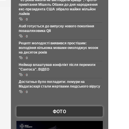
"65 років ніколи не виглядали краще", - фото-
привітання Мішель Обами до дня народження
екс-президента США зібрало майже мільйон
лайків
0
Audi готується до випуску нового покоління
позашляховика Q8
0
Рецепт молодості виявився простішим:
володіння кількома мовами омолоджує мозок
на десяток років
0
Неймар влаштував конфлікт після перемоги
"Сантоса". ВІДЕО
0
Достатньо було погладити: лемури на
Мадагаскарі стали жертвами людського вірусу
0
ФОТО