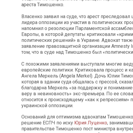
ареста Тимошенко.
Власенко заявил на суде, что арест преследовал
лидера оппозиции из участия в политических про
напомнил о резолюции Парламентской ассамбле
Европы, в которой депутаты критиковали «крим
политических решений» в Украине. Адвокат так
заявление правозащитной организации Amnesty Int
том, что в суде над Тимошенко был «политически
С похожими заявлениями выступали многие ве
европейские политики. Критиковала процесс и 
Ангела Меркель (Angela Merkel). Дочь Юлии Тим
которая в здании суда общалась с прессой, сказа
благодарна Меркель «за поддержку и понимание»
веру в невиновность» экс-премьера. По ее слов
относится к происходящему «как к репрессиям» 
украинской оппозиции.
Оснований для оптимизма адвокатам Тимошенко
решение ЕСПЧ по иску
Юрия Луценко
, занимавш
правительстве Тимошенко пост министра внутрен