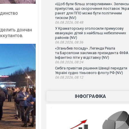
«Щоб були більш зговірливими». Зеленсь
припустив, що скорочення поставок Укра
единство
ракет для ППО може бути політичним
тиском (NV)
06.08.2026, 08:48
У Краматорську оголосили примусову
тделить дончан
евакуацію дітей з найбільш небезпечних
ккупантов.
районів (NV)
06.08.2026, 08:36
«Зганьбив посаду». Легенда Реала
та Барселони закликав президента ФІФА
Інфантіно піти у відставку (NV)
06.08.2026, 08:24
Сибіга привітав рішення Швеції передати
Україні судно тіньового флоту РФ (NV)
06.08.2026, 08:12
ІНФОГРАФІКА