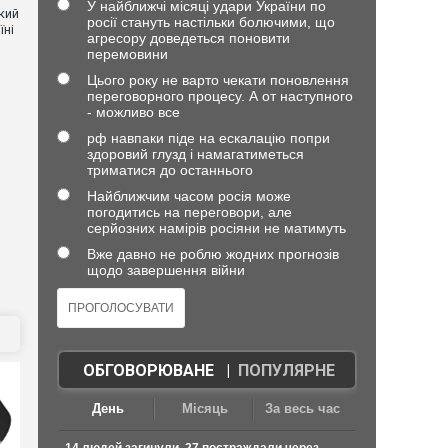
У найближчі місяці удари України по
кий
росії стануть настільки болючими, що
їні
агресору доведеться поновити
перемовини
Цього року не варто чекати поновлення
переговорного процесу. А от наступного
- можливо все
рф навпаки піде на ескалацію попри
здоровий глузд і намагатиметься
триматися до останнього
Найближчим часом росія може
погодитись на переговори, але
серйозних намірів росіяни не матимуть
Вже давно не роблю жодних прогнозів
щодо завершення війни
ОБГОВОРЮВАНЕ
|
ПОПУЛЯРНЕ
День
Місяць
За весь час