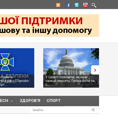
 один із
У Сенаті пояснили, як нові
Ураж
НПЗ рф ‒ "Лукойл-
санкції змусять Путіна сісти за
місц
г...
с...
рф, Р
TECH
ЗДОРОВ'Я
СПОРТ