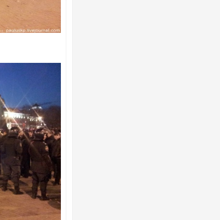
вали Київ балістикою та дронами:
У Краматорську вже 24 постраждалих:
агинула, 15 постраждалих
показала наслідки авіаудару РФ. ФОТ
 перший матч за "Челсі" після
Українські надзвичайники врятували 
кваліфікації. ВІДЕО
під час ліквідації масштабної лісової 
Франції