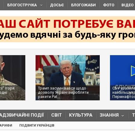
БЛОГОСТРІЧКА
ДОСЬЄ
БЛОГОЖАБИ
ФОТО
ВІДЕО
ї" Ігоря
Трамп засумнівався щодо
СБУ уразила
одні
дозволу Україні виробляти
найбільших 
ракети Pat...
Пермнафтоор
АДЗВИЧАЙНІ ПОДІЇ
СВІТ
КУЛЬТУРА
ЗНАННЯ
ТАРИФИ
ПОДВИГИ УКРАЇНЦІВ