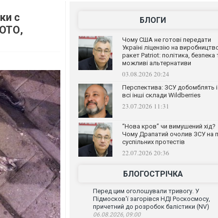
ки с
БЛОГИ
ОТО,
Чому США не готові передати
Україні ліцензію на виробництв
ракет Patriot: політика, безпека 
можливі альтернативи
03.08.2026 20:24
Перспектива: ЗСУ добомблять і
всі інші склади Wildberries
23.07.2026 11:31
“Нова кров” чи вимушений хід?
Чому Драпатий очолив ЗСУ на п
суспільних протестів
22.07.2026 20:36
БЛОГОСТРІЧКА
Перед цим оголошували тривогу. У
Підмосков'ї загорівся НДІ Роскосмосу,
причетний до розробок балістики (NV)
06.08.2026, 09:00