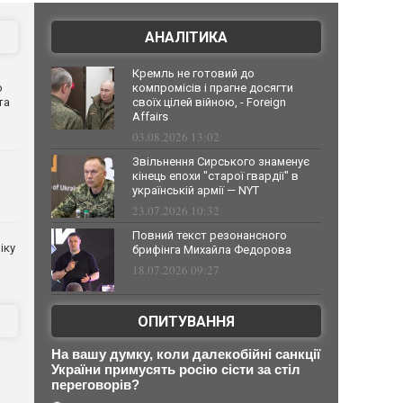
АНАЛІТИКА
Кремль не готовий до
о
компромісів і прагне досягти
та
своїх цілей війною, - Foreign
Affairs
03.08.2026 13:02
Звільнення Сирського знаменує
кінець епохи "старої гвардії" в
українській армії — NYT
23.07.2026 10:32
Повний текст резонансного
іку
брифінга Михайла Федорова
18.07.2026 09:27
ОПИТУВАННЯ
На вашу думку, коли далекобійні санкції
України примусять росію сісти за стіл
переговорів?