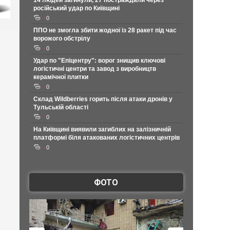
14 людей загинули, 27 постраждали через
російський удар по Київщині
0
ППО не змогла збити жодної із 28 ракет під час
ворожого обстрілу
0
Удар по "Епіцентру": ворог знищив ключові
логістичні центри та завод з виробництв
керамічної плитки
0
Склад Wildberries горить після атаки дронів у
Тульській області
0
На Київщині виявили загиблих на залізничній
платформі біля атакованих логістичних центрів
0
ФОТО