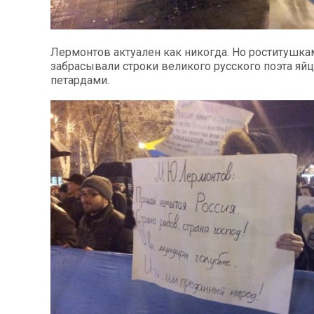
Лермонтов актуален как никогда. Но роститушка
забрасывали строки великого русского поэта яй
петардами.