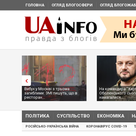
ГОЛОВНА
ОГЛЯД БЛОГОСФЕРИ
ОГЛЯД БЛОГОЖАБ
:
Вибух у Москві з трьома
На командира "Харті
ії,
загиблими: ЗМІ пишуть, що в
Оболєнського сьог
ресторан...
намагалися...
ПОЛІТИКА
СУСПІЛЬСТВО
ЕКОНОМІКА
Н
РОСІЙСЬКО-УКРАЇНСЬКА ВІЙНА
КОРОНАВІРУС COVID-19