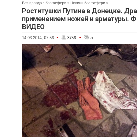
Вся правда з блогосфери
»
Новини блогосфери
»
Роститушки Путина в Донецке. Дра
применением ножей и арматуры. Ф
ВИДЕО
•
•
14.03.2014, 07:56
3756
21