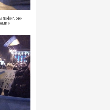
м пофиг, они
цами и