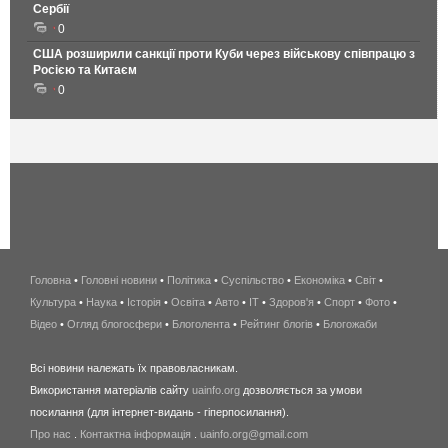
Сербії
0
США розширили санкції проти Куби через військову співпрацю з
Росією та Китаєм
0
Головна
•
Головні новини
•
Політика
•
Суспільство
•
Економіка
беспроводной
•
Світ
•
Культура
•
Наука
•
Історія
•
Освіта
•
Авто
•
IT
•
Здоров'я
интернет
•
Спорт
•
Фото
•
Відео
•
Огляд блогосфери
•
Блоголента
•
Рейтинг блогів
киев
•
Блогожаби
и
Всі новини належать їх правовласникам.
область
Використання матеріалів сайту
uainfo.org
дозволяється за умови
wimax
посилання (для інтернет-видань - гіперпосилання).
интернет
Про нас
.
Контактна інформація
.
uainfo.org@gmail.com
в