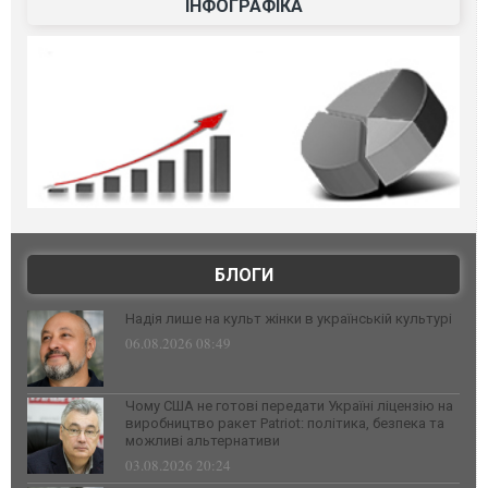
ІНФОГРАФІКА
БЛОГИ
Надія лише на культ жінки в українській культурі
06.08.2026 08:49
Чому США не готові передати Україні ліцензію на
виробництво ракет Patriot: політика, безпека та
можливі альтернативи
03.08.2026 20:24