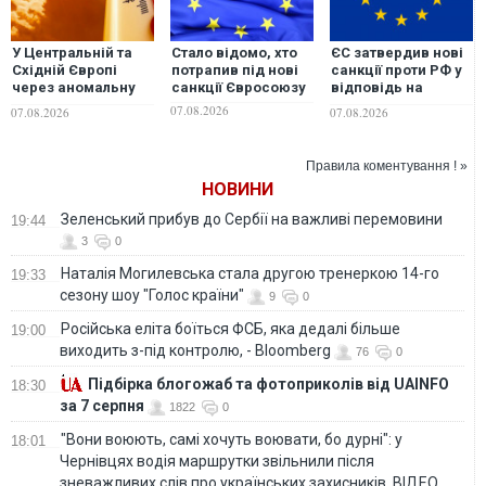
У Центральній та
Стало відомо, хто
ЄС затвердив нові
Східній Європі
потрапив під нові
санкції проти РФ у
через аномальну
санкції Євросоюзу
відповідь на
спеку зафіксували
масовані удари по
07.08.2026
07.08.2026
07.08.2026
нові температурні
Україні
рекорди
Правила коментування ! »
НОВИНИ
Зеленський прибув до Сербії на важливі перемовини
19:44
3
0
Наталія Могилевська стала другою тренеркою 14-го
19:33
сезону шоу "Голос країни"
9
0
Російська еліта боїться ФСБ, яка дедалі більше
19:00
виходить з-під контролю, - Bloomberg
76
0
Підбірка блогожаб та фотоприколів від UAINFO
18:30
за 7 серпня
1822
0
"Вони воюють, самі хочуть воювати, бо дурні": у
18:01
Чернівцях водія маршрутки звільнили після
зневажливих слів про українських захисників. ВІДЕО