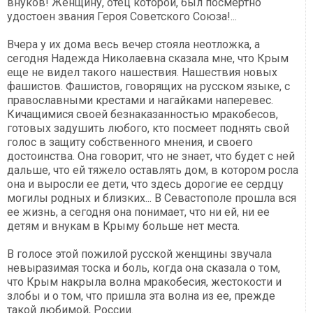
внуков! Женщину, отец которой, был посмертно
удостоен звания Героя Советского Союза!...
Вчера у их дома весь вечер стояла неотложка, а
сегодня Надежда Николаевна сказала мне, что Крым
еще не видел такого нашествия. Нашествия новых
фашистов. Фашистов, говорящих на русском языке, с
православными крестами и нагайками наперевес.
Кичащимися своей безнаказанностью мракобесов,
готовых задушить любого, кто посмеет поднять свой
голос в защиту собственного мнения, и своего
достоинства. Она говорит, что не знает, что будет с ней
дальше, что ей тяжело оставлять дом, в котором росла
она и выросли ее дети, что здесь дорогие ее сердцу
могилы родных и близких... В Севастополе прошла вся
ее жизнь, а сегодня она понимает, что ни ей, ни ее
детям и внукам в Крыму больше нет места.
В голосе этой пожилой русской женщины звучала
невыразимая тоска и боль, когда она сказала о том,
что Крым накрыла волна мракобесия, жестокости и
злобы и о том, что пришла эта волна из ее, прежде
такой любимой, России.