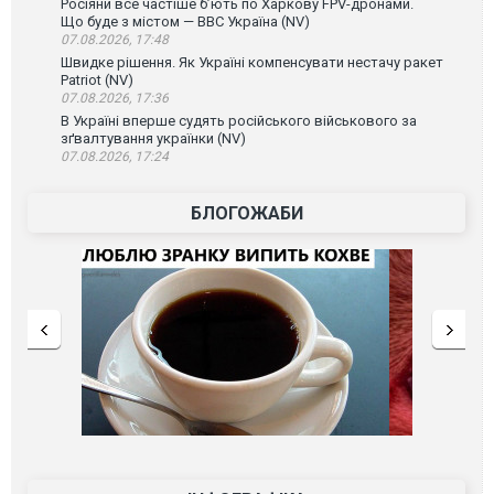
Росіяни все частіше бʼють по Харкову FPV-дронами.
Що буде з містом — ВВС Україна (NV)
07.08.2026, 17:48
Швидке рішення. Як Україні компенсувати нестачу ракет
Patriot (NV)
07.08.2026, 17:36
В Україні вперше судять російського військового за
зґвалтування українки (NV)
07.08.2026, 17:24
БЛОГОЖАБИ