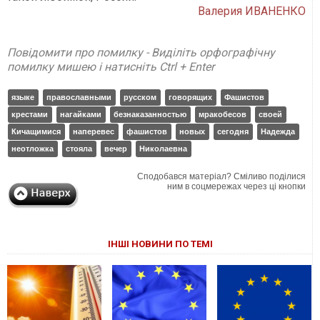
Валерия ИВАНЕНКО
Повідомити про помилку - Виділіть орфографічну
помилку мишею і натисніть Ctrl + Enter
языке
православными
русском
говорящих
Фашистов
крестами
нагайками
безнаказанностью
мракобесов
своей
Кичащимися
наперевес
фашистов
новых
сегодня
Надежда
неотложка
стояла
вечер
Николаевна
Сподобався матеріал? Сміливо поділися
ним в соцмережах через ці кнопки
ІНШІ НОВИНИ ПО ТЕМІ