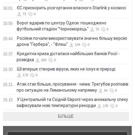
ЄС прискорить розгортання власного Starlink у космосі
16:01
72
0
Ворог вдарив по центру Одеси: пошкоджено
15:55
футбольний стадіон "Чорноморець"
75
0
Росіяни почали використовувати значно більшу версію
15:44
дрона "Гербера", - "Флеш"
109
0
Кредитна криза дісталася найбільших банків Росії -
15:37
розвідка
269
0
ШІ вперше створив віруси, яких не існує в природі
15:30
179
0
Атак стає більше, просування - нема: Трегубов розповів
15:21
про ситуацію на Лиманському напрямку
55
0
У Центральній та Східній Європі через аномальну спеку
15:15
зафіксували нові температурні рекорди
139
0
БІЛЬШЕ