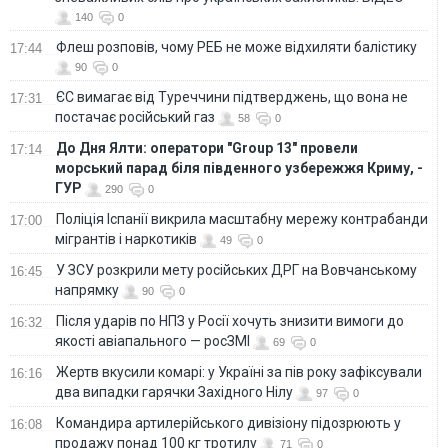
140
0
Флеш розповів, чому РЕБ не може відхиляти балістику
17:44
90
0
ЄС вимагає від Туреччини підтверджень, що вона не
17:31
постачає російський газ
58
0
До Дня Ялти: оператори "Group 13" провели
17:14
морський парад біля південного узбережжя Криму, -
ГУР
290
0
Поліція Іспанії викрила масштабну мережу контрабанди
17:00
мігрантів і наркотиків
49
0
У ЗСУ розкрили мету російських ДРГ на Вовчанському
16:45
напрямку
90
0
Після ударів по НПЗ у Росії хочуть знизити вимоги до
16:32
якості авіапального — росЗМІ
69
0
Жертв вкусили комарі: у Україні за пів року зафіксували
16:16
два випадки гарячки Західного Нілу
97
0
Командира артилерійського дивізіону підозрюють у
16:08
продажу понад 100 кг тротилу
71
0