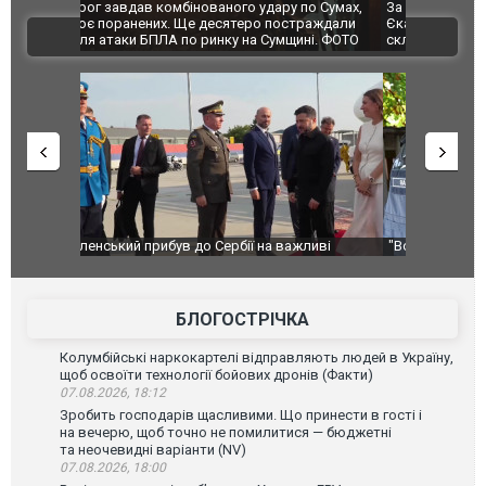
по Сумах,
За 2000 кілометрів від кордону з Україною: в
"Мої іграш
траждали
Єкатеринбурзі після атаки дронів загорівся
суперкарів
ВІДЕО
ині. ФОТО
склад Wildberries. ФОТО. ВІДЕО
ливі
"Вони воюють, самі хочуть воювати, бо дурні": у
В окупован
Чернівцях водія маршрутки звільнили після
порт: над 
зневажливих слів про українських захисників.
ВІДЕО
ВІДЕО
БЛОГОСТРІЧКА
Колумбійські наркокартелі відправляють людей в Україну,
щоб освоїти технології бойових дронів (Факти)
07.08.2026, 18:12
Зробить господарів щасливими. Що принести в гості і
на вечерю, щоб точно не помилитися — бюджетні
та неочевидні варіанти (NV)
07.08.2026, 18:00