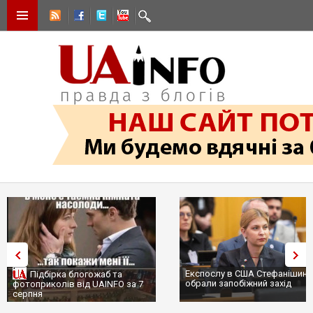
Експослу в США Стефанішині
Підбірка блогожаб та
обрали запобіжний захід
фотоприколів від UAINFO за 7
серпня