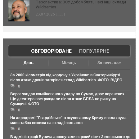
Перспектива: ЗСУ добомблять і всі інші склади
Wildberries
23.07.2026 11:31
ОБГОВОРЮВАНЕ
|
ПОПУЛЯРНЕ
День
Місяць
За весь час
За 2000 кілометрів від кордону з Україною: в Єкатеринбурзі
після атаки дронів загорівся склад Wildberries. ФОТО. ВІДЕО
0
Ворог завдав комбінованого удару по Сумах, двоє поранених.
Ще десятеро постраждали після атаки БПЛА по ринку на
Сумщині. ФОТО
0
На аеродромі "Гвардійське" в окупованому Криму спалахнула
масштабна пожежа на складі пального
0
В адміністрації Вучича анонсували перший візит Зеленського до