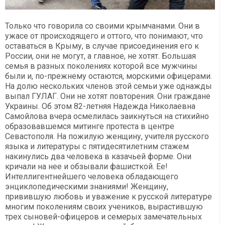
Только что говорила со своими крымчанами. Они в
ужасе от происходящего и оттого, что понимают, что
оставаться в Крыму, в случае присоединения его к
России, они не могут, а главное, не хотят. Большая
семья в разных поколениях которой все мужчины
были и, по-прежнему остаются, морскими офицерами.
На долю нескольких членов этой семьи уже однажды
выпал ГУЛАГ. Они не хотят повторения. Они граждане
Украины. Об этом 82-летняя Надежда Николаевна
Самойлова вчера осмелилась заикнуться на стихийно
образовавшемся митинге протеста в центре
Севастополя. На пожилую женщину, учителя русского
языка и литературы с пятидесятилетним стажем
накинулись два человека в казачьей форме. Они
кричали на нее и обзывали фашисткой. Ее!
Интеллигентнейшего человека обладающего
энциклопедическими знаниями! Женщину,
привившую любовь и уважение к русской литературе
многим поколениям своих учеников, вырастившую
трех сыновей-офицеров и семерых замечательных