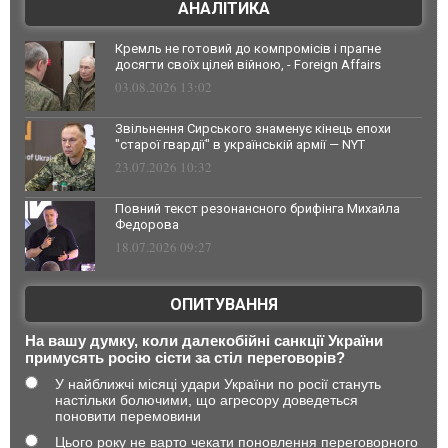
АНАЛІТИКА
Кремль не готовий до компромісів і прагне
досягти своїх цілей війною, - Foreign Affairs
03.08.2026 13:02
Звільнення Сирського знаменує кінець епохи
"старої гвардії" в українській армії — NYT
23.07.2026 10:32
Повний текст резонансного брифінга Михайла
Федорова
18.07.2026 09:27
ОПИТУВАННЯ
На вашу думку, коли далекобійні санкції України
примусять росію сісти за стіл переговорів?
У найближчі місяці удари України по росії стануть
настільки болючими, що агресору доведеться
поновити перемовини
Цього року не варто чекати поновлення переговорного