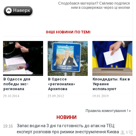
Сподобався матеріал? Сміливо поділися
ним в соцмережах через ці кнопки
ІНШІ НОВИНИ ПО ТЕМІ
В Одессе для
В Одессе
Клондидаты. Как в
победы экс-
«регионалка»
Украине
регионала
Архипова
используют
Матвийчука
разместила
двойников на
29.10.2014
25.09.2012
19.01.2019
протоколы
агитацию на
выборах
переписывали в
дорожных знаках
супермаркете.
Правила коментування ! »
ВИДЕО
НОВИНИ
Запас води на 3 дні та готовність до атак на ТЕЦ:
19:16
експерт розповів про ризики знеструмлення Києва
1