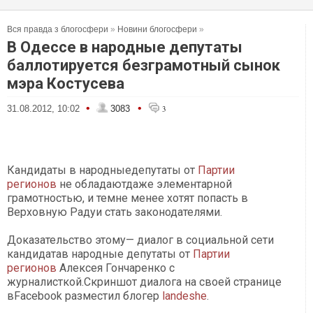
Вся правда з блогосфери
»
Новини блогосфери
»
В Одессе в народные депутаты
баллотируется безграмотный сынок
мэра Костусева
•
•
31.08.2012, 10:02
3083
3
Кандидаты в народныедепутаты от
Партии
регионов
не обладаютдаже элементарной
грамотностью, и темне менее хотят попасть в
Верховную Радуи стать законодателями.
Доказательство этому— диалог в социальной сети
кандидатав народные депутаты от
Партии
регионов
Алексея Гончаренко с
журналисткой.Скриншот диалога на своей странице
вFacebook разместил блогер
landeshe
.