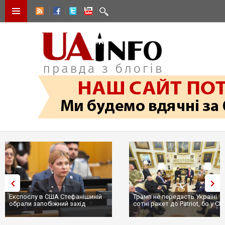
Експослу в США Стефанішиній
Трамп не передасть Україні
обрали запобіжний захід
сотні ракет до Patriot, бо у С
...