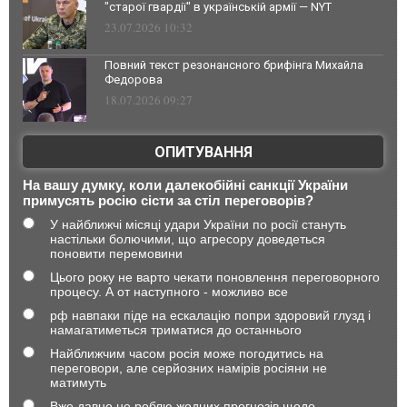
"старої гвардії" в українській армії — NYT
23.07.2026 10:32
Повний текст резонансного брифінга Михайла
Федорова
18.07.2026 09:27
ОПИТУВАННЯ
На вашу думку, коли далекобійні санкції України
примусять росію сісти за стіл переговорів?
У найближчі місяці удари України по росії стануть
настільки болючими, що агресору доведеться
поновити перемовини
Цього року не варто чекати поновлення переговорного
процесу. А от наступного - можливо все
рф навпаки піде на ескалацію попри здоровий глузд і
намагатиметься триматися до останнього
Найближчим часом росія може погодитись на
переговори, але серйозних намірів росіяни не
матимуть
Вже давно не роблю жодних прогнозів щодо