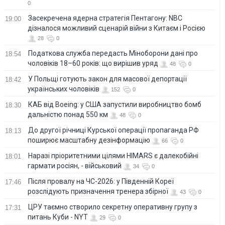
0
Засекречена ядерна стратегія Пентагону: NBC
19:00
дізналося можливий сценарій війни з Китаєм і Росією
28
0
Податкова служба передасть Міноборони дані про
18:54
чоловіків 18–60 років: що вирішив уряд
48
0
У Польщі готують закон для масової депортації
18:42
українських чоловіків
152
0
КАБ від Boeing: у США запустили виробництво бомб
18:30
дальністю понад 550 км
48
0
До другої річниці Курської операції пропаганда РФ
18:13
поширює масштабну дезінформацію
66
0
Наразі пріоритетними цілями HIMARS є далекобійні
18:01
гармати росіян, - військовий
34
0
Після провалу на ЧС-2026: у Південній Кореї
17:46
розслідують призначення тренера збірної
43
0
ЦРУ таємно створило секретну оперативну групу з
17:31
питань Куби - NYT
29
0