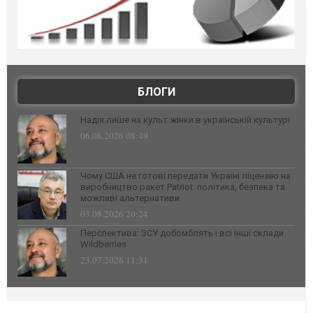
БЛОГИ
Надія лише на культ жінки в українській культурі
06.08.2026 08:49
Чому США не готові передати Україні ліцензію на
виробництво ракет Patriot: політика, безпека та
можливі альтернативи
03.08.2026 20:24
Перспектива: ЗСУ добомблять і всі інші склади
Wildberries
23.07.2026 11:31