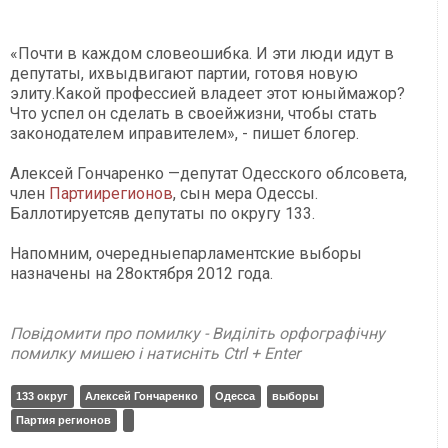
«Почти в каждом словеошибка. И эти люди идут в
депутаты, ихвыдвигают партии, готовя новую
элиту.Какой профессией владеет этот юныймажор?
Что успел он сделать в своейжизни, чтобы стать
законодателем иправителем», - пишет блогер.
Алексей Гончаренко —депутат Одесского облсовета,
член
Партиирегионов
, сын мера Одессы.
Баллотируетсяв депутаты по округу 133.
Напомним, очередныепарламентские выборы
назначены на 28октября 2012 года.
Повідомити про помилку - Виділіть орфографічну
помилку мишею і натисніть Ctrl + Enter
133 округ
Алексей Гончаренко
Одесса
выборы
Партия регионов