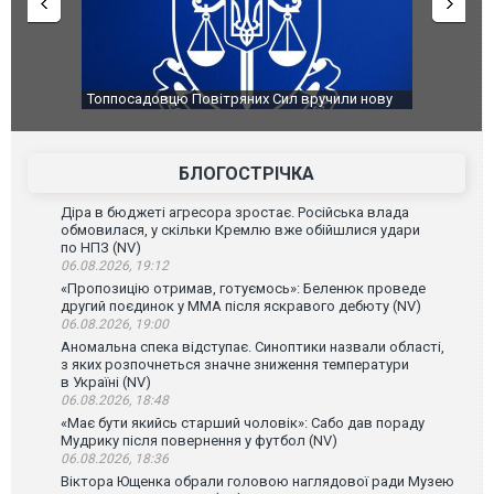
чили нову
Сили оборони уразили Ярославський НПЗ:
Неймар вл
губернатор регіону заявив про наймасштабнішу
"Сантоса"
атаку. ВІДЕО
БЛОГОСТРІЧКА
Діра в бюджеті агресора зростає. Російська влада
обмовилася, у скільки Кремлю вже обійшлися удари
по НПЗ (NV)
06.08.2026, 19:12
«Пропозицію отримав, готуємось»: Беленюк проведе
другий поєдинок у ММА після яскравого дебюту (NV)
06.08.2026, 19:00
Аномальна спека відступає. Синоптики назвали області,
з яких розпочнеться значне зниження температури
в Україні (NV)
06.08.2026, 18:48
«Має бути якийсь старший чоловік»: Сабо дав пораду
Мудрику після повернення у футбол (NV)
06.08.2026, 18:36
Віктора Ющенка обрали головою наглядової ради Музею