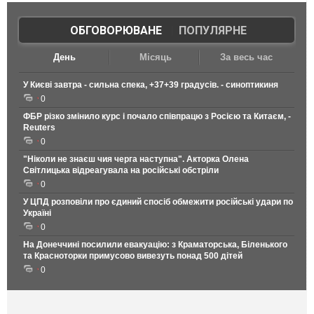
ОБГОВОРЮВАНЕ
|
ПОПУЛЯРНЕ
День
Місяць
За весь час
У Києві завтра - сильна спека, +37+39 градусів. - синоптикиня
0
ФБР різко змінило курс і почало співпрацю з Росією та Китаєм, -
Reuters
0
"Ніколи не знаєш чия черга наступна". Акторка Олена
Світлицька відреагувала на російські обстріли
0
У ЦПД розповіли про єдиний спосіб обмежити російські удари по
Україні
0
На Донеччині посилили евакуацію: з Краматорська, Біленького
та Красноторки примусово вивезуть понад 500 дітей
0