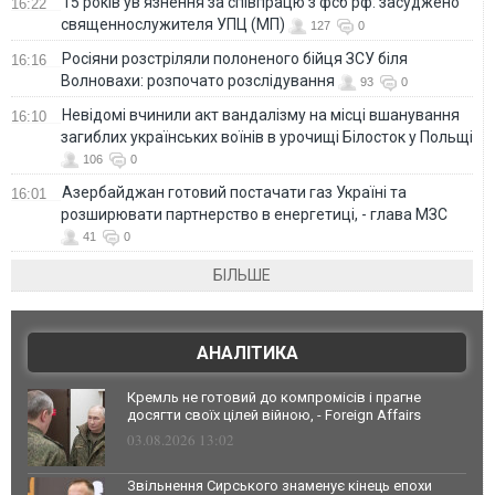
15 років ув’язнення за співпрацю з фсб рф: засуджено
16:22
священнослужителя УПЦ (МП)
127
0
Росіяни розстріляли полоненого бійця ЗСУ біля
16:16
Волновахи: розпочато розслідування
93
0
Невідомі вчинили акт вандалізму на місці вшанування
16:10
загиблих українських воїнів в урочищі Білосток у Польщі
106
0
Азербайджан готовий постачати газ Україні та
16:01
розширювати партнерство в енергетиці, - глава МЗС
41
0
БІЛЬШЕ
АНАЛІТИКА
Кремль не готовий до компромісів і прагне
досягти своїх цілей війною, - Foreign Affairs
03.08.2026 13:02
Звільнення Сирського знаменує кінець епохи