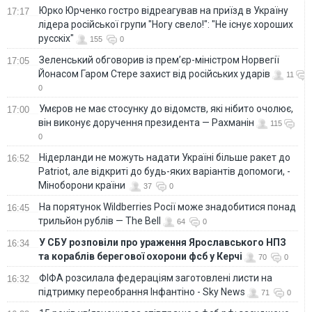
Юрко Юрченко гостро відреагував на приїзд в Україну
17:17
лідера російської групи "Ногу свело!": "Не існує хороших
русскіх"
155
0
Зеленський обговорив із прем’єр-міністром Норвегії
17:05
Йонасом Гаром Стере захист від російських ударів
11
0
Умєров не має стосунку до відомств, які нібито очолює,
17:00
він виконує доручення президента — Рахманін
115
0
Нідерланди не можуть надати Україні більше ракет до
16:52
Patriot, але відкриті до будь-яких варіантів допомоги, -
Міноборони країни
37
0
На порятунок Wildberries Росії може знадобитися понад
16:45
трильйон рублів — The Bell
64
0
У СБУ розповіли про ураження Ярославського НПЗ
16:34
та кораблів берегової охорони фсб у Керчі
70
0
ФІФА розсилала федераціям заготовлені листи на
16:32
підтримку переобрання Інфантіно - Sky News
71
0