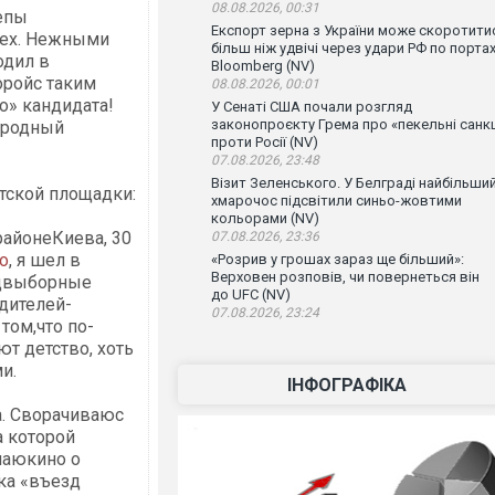
08.08.2026, 00:31
депы
Експорт зерна з України може скоротити
ех. Нежными
більш ніж удвічі через удари РФ по порта
одил в
Bloomberg (NV)
оройс таким
08.08.2026, 00:01
о» кандидата!
У Сенаті США почали розгляд
законопроєкту Грема про «пекельні санкц
ародный
проти Росії (NV)
07.08.2026, 23:48
Візит Зеленського. У Белграді найбільши
етской площадки:
хмарочос підсвітили синьо-жовтими
кольорами (NV)
айонеКиева, 30
07.08.2026, 23:36
о
, я шел в
«Розрив у грошах зараз ще більший»:
Верховен розповів, чи повернеться він
едвыборные
до UFC (NV)
одителей-
07.08.2026, 23:24
том,что по-
т детство, хоть
и.
ІНФОГРАФІКА
а. Сворачиваюс
а которой
наюкино о
ка «въезд