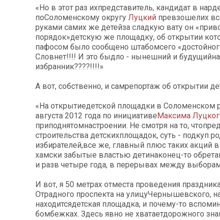
«Но в этот раз ихпредставитель, кандидат в нар
поСоломенскому округу
Луцкий
превзошелих вс
руками самих же детейза сладкую вату он «прив
порядок»детскую же площадку, об открытии кот
пафосом было сообщено штабомсего «достойног
Словнет!!!! И это быдло - нынешний и будущийн
избранник????!!!!»
А вот, собственно, и самрепортаж об открытии д
«На открытиедетской площадки в Соломенском р
августа 2012 года по инициативе
Максима Луцког
приподнятомнастроении. Не смотря на то, чтопр
строительства детскихплощадок, суть - подкуп р
избирателей,все же, главный плюс таких акций в 
хамски забытые властью детинаконец-то обретаю
и разв четыре года, в перерывах между выборам
И вот, я 50 метрах отместа проведения праздник
Отрадного проспекта на улицуЧернышевского, н
находитсядетская площадка, и почему-то вспоми
бомбежках. Здесь явно не хватаетдорожного зна