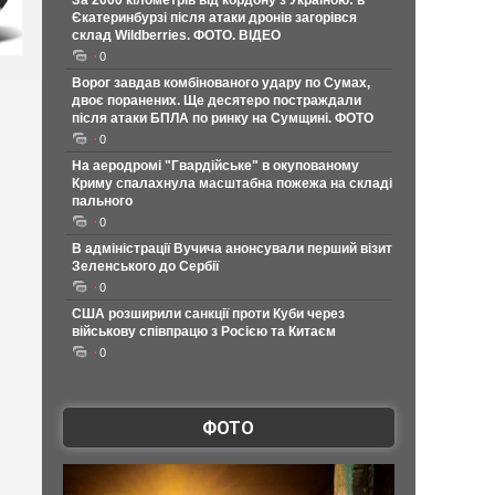
За 2000 кілометрів від кордону з Україною: в
Єкатеринбурзі після атаки дронів загорівся
склад Wildberries. ФОТО. ВІДЕО
0
Ворог завдав комбінованого удару по Сумах,
двоє поранених. Ще десятеро постраждали
після атаки БПЛА по ринку на Сумщині. ФОТО
0
На аеродромі "Гвардійське" в окупованому
Криму спалахнула масштабна пожежа на складі
пального
0
В адміністрації Вучича анонсували перший візит
Зеленського до Сербії
0
США розширили санкції проти Куби через
військову співпрацю з Росією та Китаєм
0
ФОТО