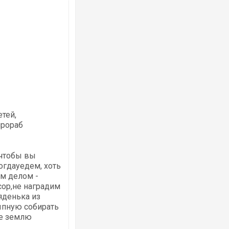
тей,
прораб
 чтобы вы
огдауедем, хоть
м делом -
сор,не наградим
яденька из
ыпную собирать
ее землю