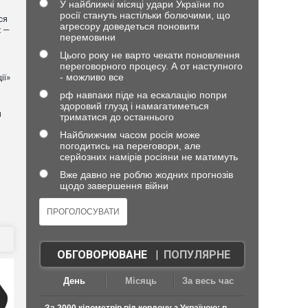
У найближчі місяці удари України по
росії стануть настільки болючими, що
ся
агресору доведеться поновити
х —
перемовини
Цього року не варто чекати поновлення
переговорного процесу. А от наступного
- можливо все
ії»
рф навпаки піде на ескалацію попри
здоровий глузд і намагатиметься
й
триматися до останнього
Найближчим часом росія може
погодитись на переговори, але
серйозних намірів росіяни не матимуть
Вже давно не роблю жодних прогнозів
щодо завершення війни
ОБГОВОРЮВАНЕ
|
ПОПУЛЯРНЕ
День
Місяць
За весь час