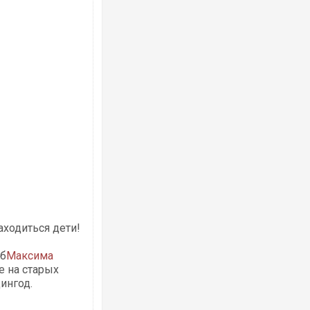
Ворог завдав комбінованого удару по
двоє поранених. Ще десятеро постра
після атаки БПЛА по ринку на Сумщині
ходиться дети!
аб
Максима
е на старых
Вже вивели на тести: Ferrari готує оно
ингод.
позашляховика Purosangue. ВІДЕО