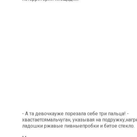
- А та девочкауже порезала себе три пальца! -
хвастаетсямальчуган, указывая на подружку,на
ладошки ржавые пивныепробки и битое стекло.