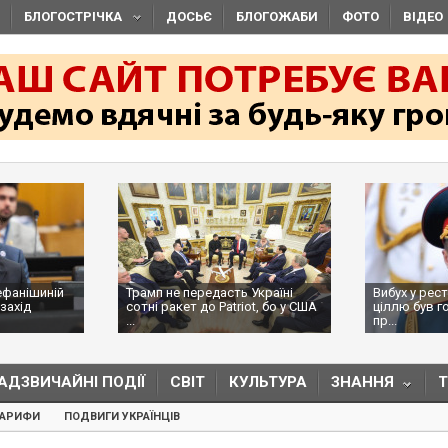
БЛОГОСТРІЧКА
ДОСЬЄ
БЛОГОЖАБИ
ФОТО
ВІДЕО
ефанішиній
Трамп не передасть Україні
Вибух у рес
захід
сотні ракет до Patriot, бо у США
ціллю був г
...
пр...
АДЗВИЧАЙНІ ПОДІЇ
СВІТ
КУЛЬТУРА
ЗНАННЯ
ТАРИФИ
ПОДВИГИ УКРАЇНЦІВ