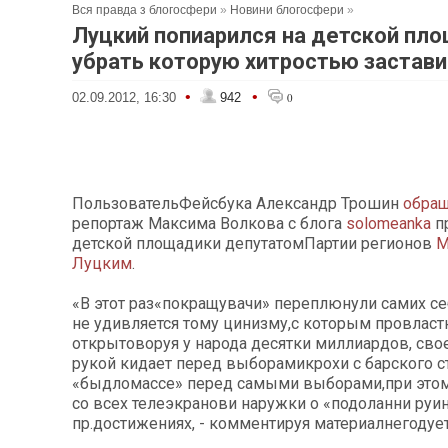
Вся правда з блогосфери
»
Новини блогосфери
»
Луцкий попиарился на детской пл
убрать которую хитростью застави
•
•
02.09.2012, 16:30
942
0
ПользовательФейсбука Александр Трошин
обра
репортаж Максима Волкова с блога
solomeanka
п
детской площадики депутатомПартии регионов
М
Луцким
.
«В этот раз«покращувачи» переплюнули самих с
не удивляется тому цинизму,с которым провластн
открытоворуя у народа десятки миллиардов, св
рукой кидает перед выборамикрохи с барского с
«быдломассе»
перед самыми выборами,при это
со всех телеэкранови наружки о «подоланни руи
пр.достижениях, - комментируя материалнегодуе