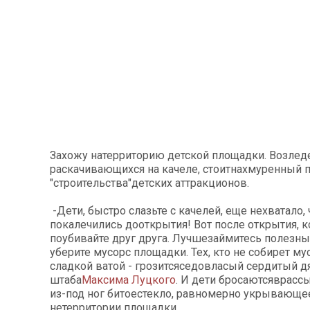
Захожу натерриторию детской площадки. Возледе
раскачивающихся на качеле, стоитнахмуренный 
"строительства"детских аттракционов.
-Дети, быстро слазьте с качелей, еще нехватало,
покалечились дооткрытия! Вот после открытия, к
поубивайте друг друга. Лучшезаймитесь полезны
уберите мусорс площадки. Тех, кто не собирет му
сладкой ватой - грозитсяседовласый сердитый д
штаба
Максима Луцкого
. И дети бросаютсяврасс
из-под ног битоестекло, равномерно укрывающ
нетерритории площадки.