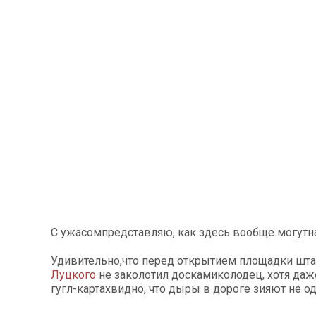
С ужасомпредставляю, как здесь вообще могутна
Удивительно,что перед открытием площадки шт
Луцкого
не заколотил доскамиколодец, хотя даж
гугл-картахвидно, что дыры в дороге зияют не од