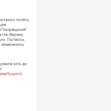
пытаюсь понять,
ции
ле"покращення"
гла. Вернее,
идно. Пытаюсь
е изменилось
думали хоть до
с
имаЛуцкого
.