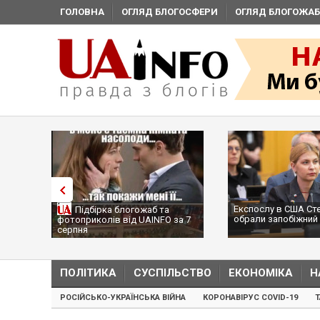
ГОЛОВНА
ОГЛЯД БЛОГОСФЕРИ
ОГЛЯД БЛОГОЖАБ
Експослу в США Ст
Підбірка блогожаб та
обрали запобіжний 
фотоприколів від UAINFO за 7
серпня
ПОЛІТИКА
СУСПІЛЬСТВО
ЕКОНОМІКА
Н
РОСІЙСЬКО-УКРАЇНСЬКА ВІЙНА
КОРОНАВІРУС COVID-19