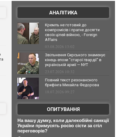
АНАЛІТИКА
Кремль не готовий до
компромісів і прагне досягти
своїх цілей війною, - Foreign
Affairs
03.08.2026 13:02
о
Звільнення Сирського знаменує
та
кінець епохи "старої гвардії" в
українській армії — NYT
23.07.2026 10:32
Повний текст резонансного
брифінга Михайла Федорова
18.07.2026 09:27
ОПИТУВАННЯ
На вашу думку, коли далекобійні санкції
України примусять росію сісти за стіл
переговорів?