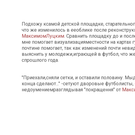
Подхожу ксамой детской площадке, старательно
что же изменилось в ееоблике после реконструк
МаксимомЛуцким
. Сравнить площадку до и пос
мне помогает визуализацияместности на картах гу
почтине помогает, так как изменений почти нев
выяснить у молодежи,играющей в футбол, что ж
спрошлого года.
"Приехали,сняли сетки, и оставили половину. Мы
конца сделают..." -сетуют дворовые футболисты, 
недоумениемразглядывая "покращення" от
Макс