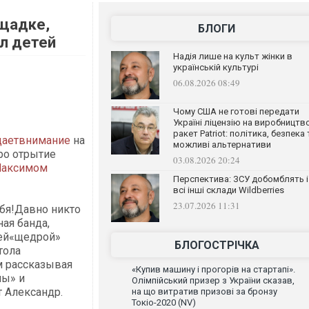
ощадке,
БЛОГИ
л детей
Надія лише на культ жінки в
українській культурі
06.08.2026 08:49
Чому США не готові передати
Україні ліцензію на виробництв
ракет Patriot: політика, безпека 
щаетвнимание
на
можливі альтернативи
ро отрытие
03.08.2026 20:24
аксимом
Перспектива: ЗСУ добомблять і
всі інші склади Wildberries
23.07.2026 11:31
ебя!Давно никто
ая банда,
оей«щедрой»
БЛОГОСТРІЧКА
тола
м рассказывая
«Купив машину і прогорів на стартапі».
ны» и
Олімпійський призер з України сказав,
т Александр.
на що витратив призові за бронзу
Токіо-2020 (NV)