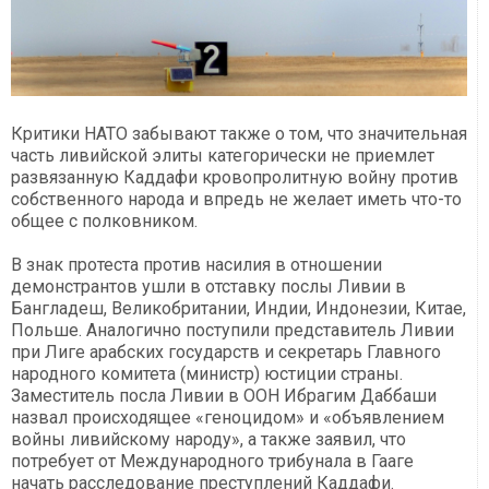
Критики НАТО забывают также о том, что значительная
часть ливийской элиты категорически не приемлет
развязанную Каддафи кровопролитную войну против
собственного народа и впредь не желает иметь что-то
общее с полковником.
В знак протеста против насилия в отношении
демонстрантов ушли в отставку послы Ливии в
Бангладеш, Великобритании, Индии, Индонезии, Китае,
Польше. Аналогично поступили представитель Ливии
при Лиге арабских государств и секретарь Главного
народного комитета (министр) юстиции страны.
Заместитель посла Ливии в ООН Ибрагим Даббаши
назвал происходящее «геноцидом» и «объявлением
войны ливийскому народу», а также заявил, что
потребует от Международного трибунала в Гааге
начать расследование преступлений Каддафи.