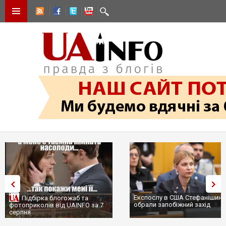
Експослу в США Стефанішиній
Трамп не передасть Україні
обрали запобіжний захід
сотні ракет до Patriot, бо у С
...