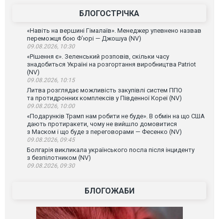
БЛОГОСТРІЧКА
«Навіть на вершині Гімалаїв». Менеджер упевнено назвав
переможця бою Ф’юрі — Джошуа (NV)
09.08.2026, 10:30
«Рішення є». Зеленський розповів, скільки часу
знадобиться Україні на розгортання виробництва Patriot
(NV)
09.08.2026, 10:15
Литва розглядає можливість закупівлі систем ППО
та протидронних комплексів у Південної Кореї (NV)
09.08.2026, 10:00
«Подарунків Трамп нам робити не буде». В обмін на що США
дають протиракети, чому не вийшло домовитися
з Маском і що буде з переговорами — Фесенко (NV)
09.08.2026, 09:45
Болгарія викликала українського посла після інциденту
з безпілотником (NV)
09.08.2026, 09:30
БЛОГОЖАБИ