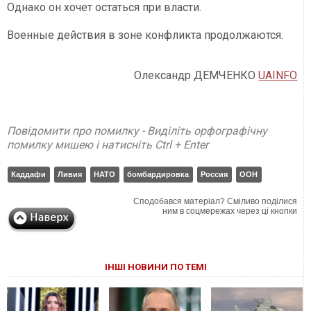
Однако он хочет остаться при власти.
Военные действия в зоне конфликта продолжаются.
Олександр ДЕМЧЕНКО
UAINFO
Повідомити про помилку - Виділіть орфографічну
помилку мишею і натисніть Ctrl + Enter
Каддафи
Ливия
НАТО
бомбардировка
Россия
ООН
Сподобався матеріал? Сміливо поділися
ним в соцмережах через ці кнопки
ІНШІ НОВИНИ ПО ТЕМІ