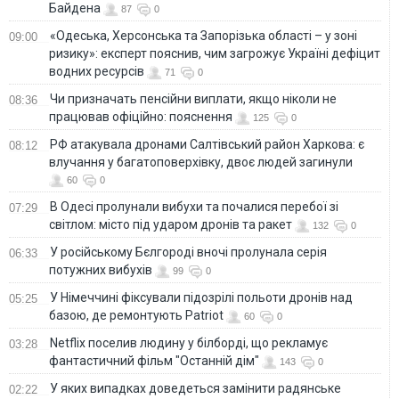
Байдена
87
0
«Одеська, Херсонська та Запорізька області – у зоні
09:00
ризику»: експерт пояснив, чим загрожує Україні дефіцит
водних ресурсів
71
0
Чи призначать пенсійни виплати, якщо ніколи не
08:36
працював офіційно: пояснення
125
0
РФ атакувала дронами Салтівський район Харкова: є
08:12
влучання у багатоповерхівку, двоє людей загинули
60
0
В Одесі пролунали вибухи та почалися перебої зі
07:29
світлом: місто під ударом дронів та ракет
132
0
У російському Бєлгороді вночі пролунала серія
06:33
потужних вибухів
99
0
У Німеччині фіксували підозрілі польоти дронів над
05:25
базою, де ремонтують Patriot
60
0
Netflix поселив людину у білборді, що рекламує
03:28
фантастичний фільм "Останній дім"
143
0
У яких випадках доведеться замінити радянське
02:22