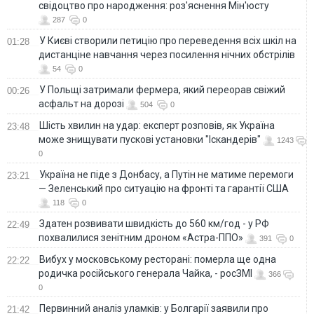
свідоцтво про народження: роз'яснення Мін'юсту
287
0
У Києві створили петицію про переведення всіх шкіл на
01:28
дистанціне навчання через посилення нічних обстрілів
54
0
У Польщі затримали фермера, який переорав свіжий
00:26
асфальт на дорозі
504
0
Шість хвилин на удар: експерт розповів, як Україна
23:48
може знищувати пускові установки "Іскандерів"
1243
0
Україна не піде з Донбасу, а Путін не матиме перемоги
23:21
— Зеленський про ситуацію на фронті та гарантії США
118
0
Здатен розвивати швидкість до 560 км/год - у РФ
22:49
похвалилися зенітним дроном «Астра-ППО»
391
0
Вибух у московському ресторані: померла ще одна
22:22
родичка російського генерала Чайка, - росЗМІ
366
0
Первинний аналіз уламків: у Болгарії заявили про
21:42