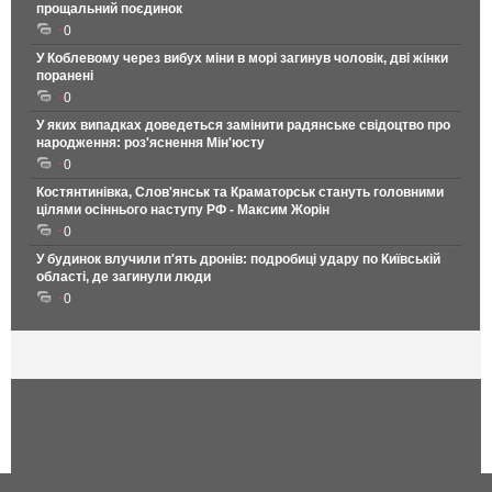
прощальний поєдинок
0
У Коблевому через вибух міни в морі загинув чоловік, дві жінки
поранені
0
У яких випадках доведеться замінити радянське свідоцтво про
народження: роз'яснення Мін'юсту
0
Костянтинівка, Слов'янськ та Краматорськ стануть головними
цілями осіннього наступу РФ - Максим Жорін
0
У будинок влучили п'ять дронів: подробиці удару по Київській
області, де загинули люди
0