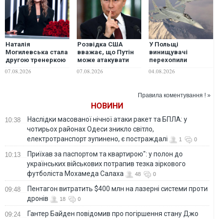
Наталія
Розвідка США
У Польщі
Могилевська стала
вважає, що Путін
винищувачі
другою тренеркою
може атакувати
перехопили
14-го сезону шоу
одну з країн НАТО
російський Іл-20,
07.08.2026
07.08.2026
04.08.2026
"Голос країни"
вже цієї осені, -
який підлетів до
WSJ
кордонів НАТО
Правила коментування ! »
НОВИНИ
Наслідки масованої нічної атаки ракет та БПЛА: у
10:38
чотирьох районах Одеси зникло світло,
електротранспорт зупинено, є постраждалі
1
0
Приїхав за паспортом та квартирою": у полон до
10:13
українських військових потрапив тезка зіркового
футболіста Мохамеда Салаха
48
0
Пентагон витратить $400 млн на лазерні системи проти
09:48
дронів
18
0
Гантер Байден повідомив про погіршення стану Джо
09:24