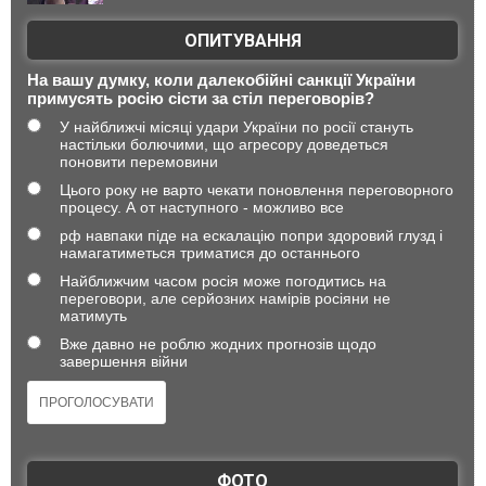
ОПИТУВАННЯ
На вашу думку, коли далекобійні санкції України
примусять росію сісти за стіл переговорів?
У найближчі місяці удари України по росії стануть
настільки болючими, що агресору доведеться
поновити перемовини
Цього року не варто чекати поновлення переговорного
процесу. А от наступного - можливо все
рф навпаки піде на ескалацію попри здоровий глузд і
намагатиметься триматися до останнього
Найближчим часом росія може погодитись на
переговори, але серйозних намірів росіяни не
матимуть
Вже давно не роблю жодних прогнозів щодо
завершення війни
ФОТО