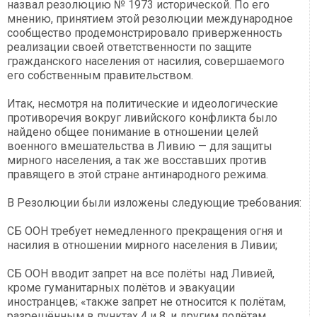
назвал резолюцию № 1973 исторической. По его
мнению, принятием этой резолюции международное
сообщество продемонстрировало приверженность
реализации своей ответственности по защите
гражданского населения от насилия, совершаемого
его собственным правительством.
Итак, несмотря на политические и идеологические
противоречия вокруг ливийского конфликта было
найдено общее понимание в отношении целей
военного вмешательства в Ливию — для защиты
мирного населения, а так же восставших против
правящего в этой стране антинародного режима.
В Резолюции были изложены следующие требования:
СБ ООН требует немедленного прекращения огня и
насилия в отношении мирного населения в Ливии;
СБ ООН вводит запрет на все полёты над Ливией,
кроме гуманитарных полётов и эвакуации
иностранцев; «также запрет не относится к полётам,
разрешённым в пунктах 4 и 8, и другим полётам,