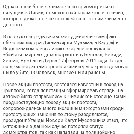
Однако если более внимательно присмотреться к
ситуации в Ливии, то можно найти заметные отличия,
которые делают её не похожей на те, что имели место
до этого.
В первую очередь вызывает удивление сам факт
обеления лидера Джамахирии Муаммара Каддафи.
Ведь началом к восстанию в стране послужило
убийство мирных демонстрантов в Бенгази, Бевида,
Зентан, Ружбан и Дерна 17 февраля 2011 года. Тогда
по демонстрантам стреляли снайперы с крыш домов и
было убито 13 человек, многие были ранены.
После акций протеста, состоялся известный поход на
Трипполи, когда повстанцы сформировав отряды, на
автомобилях отправились к Ливийской столице. Сами
предшествующие походу акции протеста,
сопровождались многочисленными жертвами среди
протестующих (мнения по этому разделяются,
президент Уганды Йовери Кагут Мусевени считает, что
мятежники в данном случае потеряли статус
демонстрантов, так как нападали на полицейские