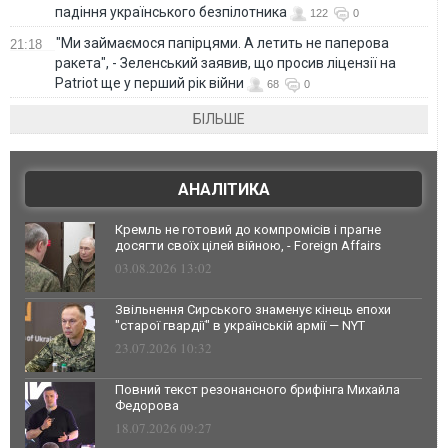
падіння українського безпілотника
122
0
"Ми займаємося папірцями. А летить не паперова
21:18
ракета", - Зеленський заявив, що просив ліцензії на
Patriot ще у перший рік війни
68
0
БІЛЬШЕ
АНАЛІТИКА
Кремль не готовий до компромісів і прагне
досягти своїх цілей війною, - Foreign Affairs
03.08.2026 13:02
Звільнення Сирського знаменує кінець епохи
"старої гвардії" в українській армії — NYT
23.07.2026 10:32
Повний текст резонансного брифінга Михайла
Федорова
18.07.2026 09:27