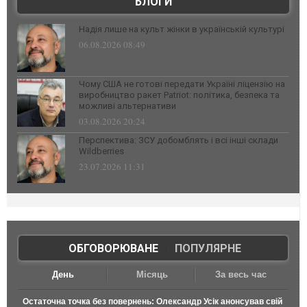
БЛОГИ
Надія лише на культ жінки в українській культурі
06.08.2026 08:49
Чому США не готові передати Україні ліцензію на
виробництво ракет Patriot: політика, безпека та
можливі альтернативи
03.08.2026 20:24
Перспектива: ЗСУ добомблять і всі інші склади
Wildberries
23.07.2026 11:31
ОБГОВОРЮВАНЕ
|
ПОПУЛЯРНЕ
День
Місяць
За весь час
Остаточна точка без повернень: Олександр Усік анонсував свій