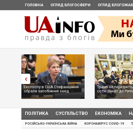
ГОЛОВНА
ОГЛЯД БЛОГОСФЕРИ
ОГЛЯД БЛОГОЖАБ
Експослу в США Стефанішиній
Трамп не передасть
обрали запобіжний захід
сотні ракет до Patri
...
ПОЛІТИКА
СУСПІЛЬСТВО
ЕКОНОМІКА
Н
РОСІЙСЬКО-УКРАЇНСЬКА ВІЙНА
КОРОНАВІРУС COVID-19