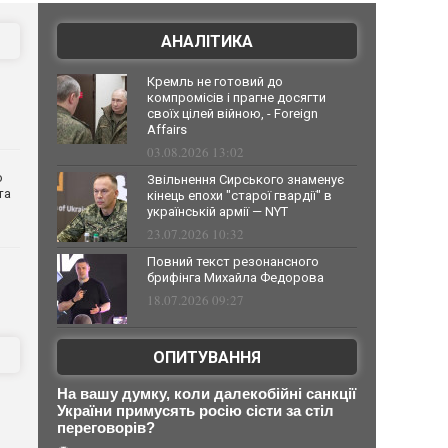
АНАЛІТИКА
Кремль не готовий до
компромісів і прагне досягти
своїх цілей війною, - Foreign
Affairs
03.08.2026 13:02
о
Звільнення Сирського знаменує
та
кінець епохи "старої гвардії" в
українській армії — NYT
23.07.2026 10:32
Повний текст резонансного
брифінга Михайла Федорова
18.07.2026 09:27
ОПИТУВАННЯ
На вашу думку, коли далекобійні санкції
України примусять росію сісти за стіл
переговорів?