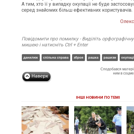
А тим, хто її у випадку окупації не буде застосов
серед знайомих більш ефективних користувачів.
Олек
Повідомити про помилку - Виділіть орфографічн
мишею і натисніть Ctrl + Enter
данилюк
спільна справа
зброя
рашка
рашизм
окупаці
Сподобався матері
ним в соцме
ІНШІ НОВИНИ ПО ТЕМІ