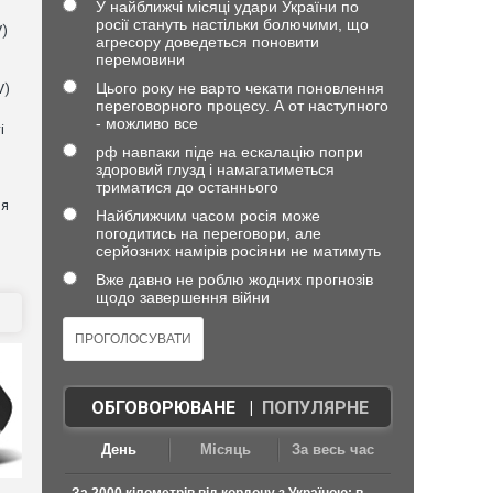
У найближчі місяці удари України по
росії стануть настільки болючими, що
V)
агресору доведеться поновити
перемовини
Цього року не варто чекати поновлення
V)
переговорного процесу. А от наступного
- можливо все
і
рф навпаки піде на ескалацію попри
здоровий глузд і намагатиметься
триматися до останнього
ня
Найближчим часом росія може
погодитись на переговори, але
серйозних намірів росіяни не матимуть
Вже давно не роблю жодних прогнозів
щодо завершення війни
ОБГОВОРЮВАНЕ
|
ПОПУЛЯРНЕ
День
Місяць
За весь час