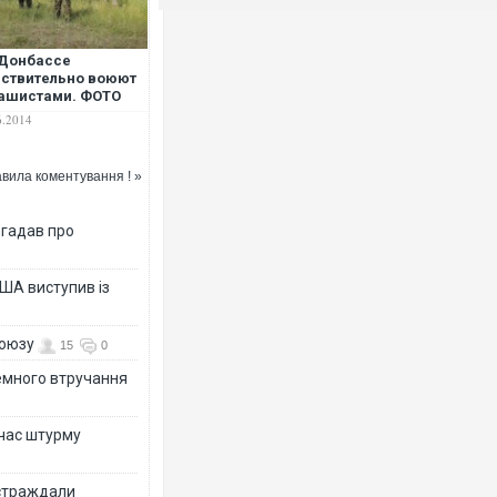
 Донбассе
ствительно воюют
ашистами. ФОТО
6.2014
вила коментування ! »
згадав про
ША виступив із
союзу
15
0
земного втручання
 час штурму
остраждали