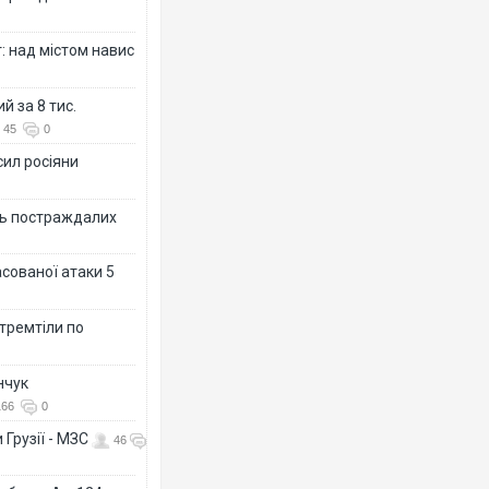
: над містом навис
й за 8 тис.
45
0
сил росіяни
ть постраждалих
асованої атаки 5
 тремтіли по
нчук
166
0
 Грузії - МЗС
46