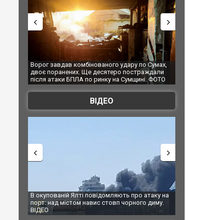
Ворог завдав комбінованого удару по Сумах,
За 2000 кілометрів ві
двоє поранених. Ще десятеро постраждали
Єкатеринбурзі після а
після атаки БПЛА по ринку на Сумщині. ФОТО
склад Wildberries. ФО
ВІДЕО
В окупованій Ялті повідомляють про атаку на
За 2000 кілометрів ві
порт: над містом навис стовп чорного диму.
Єкатеринбурзі після 
ВІДЕО
склад Wildberries. ФО