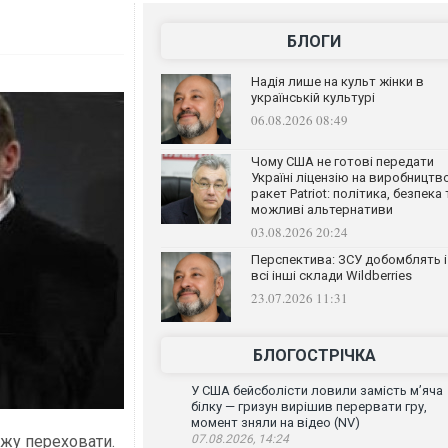
БЛОГИ
Надія лише на культ жінки в
українській культурі
06.08.2026 08:49
Чому США не готові передати
Україні ліцензію на виробництв
ракет Patriot: політика, безпека 
можливі альтернативи
03.08.2026 20:24
Перспектива: ЗСУ добомблять і
всі інші склади Wildberries
23.07.2026 11:31
БЛОГОСТРІЧКА
У США бейсболісти ловили замість м’яча
білку — гризун вирішив перервати гру,
момент зняли на відео (NV)
джу переховати.
07.08.2026, 14:24