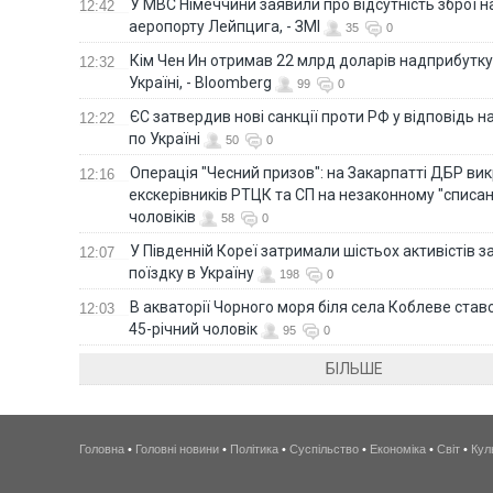
У МВС Німеччини заявили про відсутність зброї н
12:42
аеропорту Лейпцига, - ЗМІ
35
0
Кім Чен Ин отримав 22 млрд доларів надприбутку 
12:32
Україні, - Bloomberg
99
0
ЄС затвердив нові санкції проти РФ у відповідь н
12:22
по Україні
50
0
Операція "Чесний призов": на Закарпатті ДБР ви
12:16
екскерівників РТЦК та СП на незаконному "списан
чоловіків
58
0
У Південній Кореї затримали шістьох активістів 
12:07
поїздку в Україну
198
0
В акваторії Чорного моря біля села Коблеве ставс
12:03
45-річний чоловік
95
0
БІЛЬШЕ
Головна
•
Головні новини
•
Політика
•
Суспільство
•
Економіка
•
Світ
•
Кул