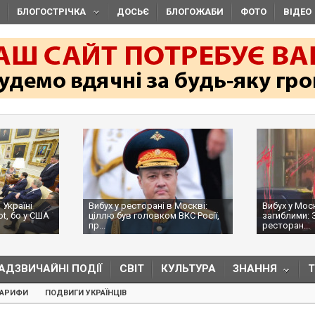
БЛОГОСТРІЧКА
ДОСЬЄ
БЛОГОЖАБИ
ФОТО
ВІДЕО
 Україні
Вибух у ресторані в Москві:
Вибух у Мос
ot, бо у США
ціллю був головком ВКС Росії,
загиблими: 
пр...
ресторан...
АДЗВИЧАЙНІ ПОДІЇ
СВІТ
КУЛЬТУРА
ЗНАННЯ
ТАРИФИ
ПОДВИГИ УКРАЇНЦІВ