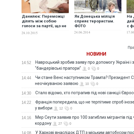
Данилюк: Переможці
Як Донецька міліція
На
ділять між собою
сприяє терористам.
дей
голоси за партії, що не
ФОТО
с ф
подолали бар'єру
24.06.2014
17.0
28.10.2015
Пра
НОВИНИ
Навроцький зробив заяву про допомогу Україні і 
14:52
"бандерівські прапори"
0
0
Чи стане Венс наступником Трампа? Президент С
14:44
неочікуваною заявою
10
0
Стало відомо, хто потрапив під нові санкції Євро
14:30
Франція попередила, що не терпітиме спроб іно
14:22
у вибори
12
0
Мер Сеути заявив про 100 загиблих мігрантів під
14:16
кордону
27
0
У Харкові внаслідок ДТП з міським автобусом п
14:08