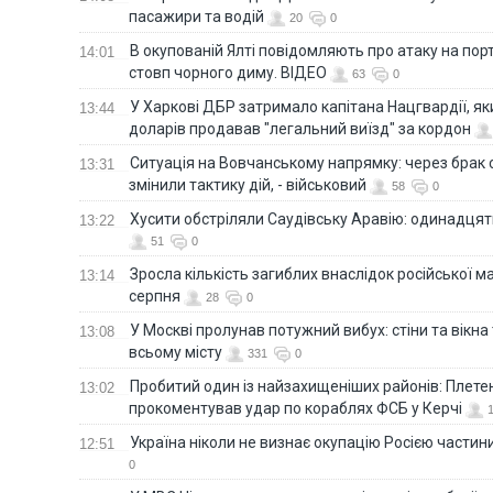
пасажири та водій
20
0
В окупованій Ялті повідомляють про атаку на порт
14:01
стовп чорного диму. ВІДЕО
63
0
У Харкові ДБР затримало капітана Нацгвардії, яки
13:44
доларів продавав "легальний виїзд" за кордон
Ситуація на Вовчанському напрямку: через брак 
13:31
змінили тактику дій, - військовий
58
0
Хусити обстріляли Саудівську Аравію: одинадця
13:22
51
0
Зросла кількість загиблих внаслідок російської м
13:14
серпня
28
0
У Москві пролунав потужний вибух: стіни та вікна
13:08
всьому місту
331
0
Пробитий один із найзахищеніших районів: Плете
13:02
прокоментував удар по кораблях ФСБ у Керчі
Україна ніколи не визнає окупацію Росією частини
12:51
0