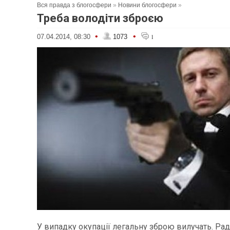
Вся правда з блогосфери
»
Новини блогосфери
»
Треба володіти зброєю
•
•
07.04.2014, 08:30
1073
1
У випадку окупації легальну зброю вилучать. Ра