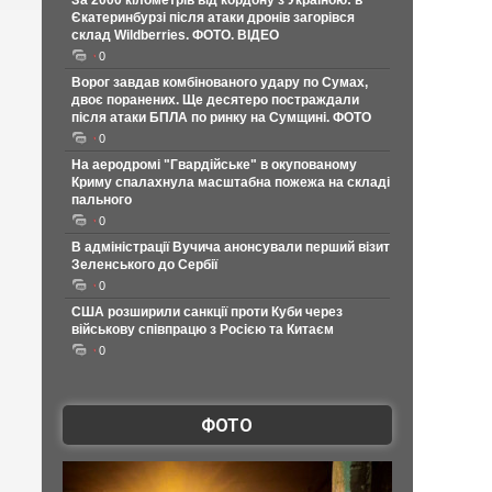
За 2000 кілометрів від кордону з Україною: в
Єкатеринбурзі після атаки дронів загорівся
склад Wildberries. ФОТО. ВІДЕО
0
Ворог завдав комбінованого удару по Сумах,
двоє поранених. Ще десятеро постраждали
після атаки БПЛА по ринку на Сумщині. ФОТО
0
На аеродромі "Гвардійське" в окупованому
Криму спалахнула масштабна пожежа на складі
пального
0
В адміністрації Вучича анонсували перший візит
Зеленського до Сербії
0
США розширили санкції проти Куби через
військову співпрацю з Росією та Китаєм
0
ФОТО