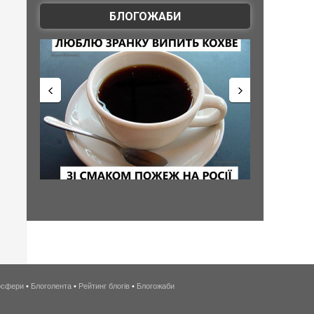
БЛОГОЖАБИ
осфери
•
Блоголента
•
Рейтинг блогів
•
Блогожаби
беспроводной
интернет