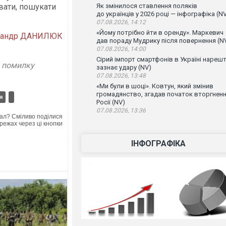
увати, пошукати
Як змінилося ставлення поляків
до українців у 2026 році — інфографіка (N
07.08.2026, 14:12
«Йому потрібно йти в оренду». Маркевич
сандр ДАНИЛЮК
дав пораду Мудрику після повернення (N
07.08.2026, 14:00
Сірий імпорт смартфонів в Україні нарешт
у помилку
зазнає удару (NV)
07.08.2026, 13:48
«Ми були в шоці». Ковтун, який змінив
громадянство, згадав початок вторгнен
я
Росії (NV)
07.08.2026, 13:36
ал? Сміливо поділися
режах через ці кнопки
ІНФОГРАФІКА