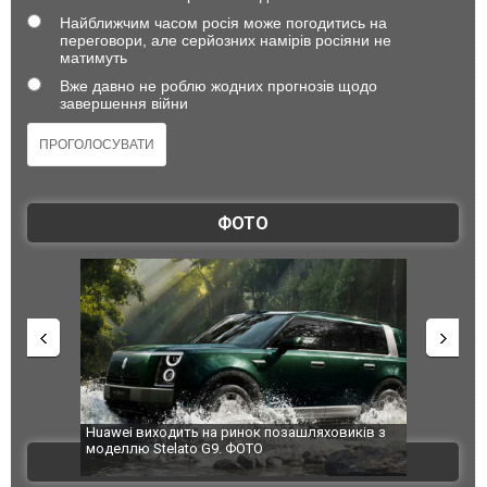
Найближчим часом росія може погодитись на
переговори, але серйозних намірів росіяни не
матимуть
Вже давно не роблю жодних прогнозів щодо
завершення війни
ФОТО
а ринок позашляховиків з
Росія атакувала Суми КАБами: пошкоджен
9. ФОТО
торговельний центр, будинки, є постражда
ВІДЕО
ФОТО