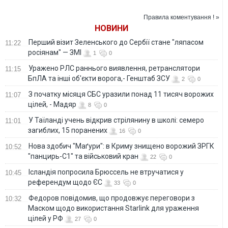
матче Кубка
Украины. ВИДЕО
Правила коментування ! »
НОВИНИ
Перший візит Зеленського до Сербії стане "ляпасом
11:22
росіянам" — ЗМІ
1
0
Уражено РЛС раннього виявлення, ретранслятори
11:15
БпЛА та інші об'єкти ворога,- Генштаб ЗСУ
2
0
З початку місяця СБС уразили понад 11 тисяч ворожих
11:07
цілей, - Мадяр
8
0
У Таїланді учень відкрив стрілянину в школі: семеро
11:01
загиблих, 15 поранених
16
0
Нова здобич "Маґури": в Криму знищено ворожий ЗРГК
10:52
"панцирь-С1" та військовий кран
22
0
Ісландія попросила Брюссель не втручатися у
10:45
референдум щодо ЄС
33
0
Федоров повідомив, що продовжує переговори з
10:32
Маском щодо використання Starlink для ураження
цілей у РФ
27
0