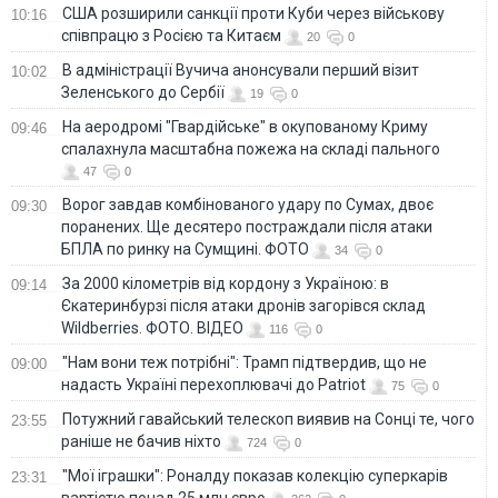
США розширили санкції проти Куби через військову
10:16
співпрацю з Росією та Китаєм
20
0
В адміністрації Вучича анонсували перший візит
10:02
Зеленського до Сербії
19
0
На аеродромі "Гвардійське" в окупованому Криму
09:46
спалахнула масштабна пожежа на складі пального
47
0
Ворог завдав комбінованого удару по Сумах, двоє
09:30
поранених. Ще десятеро постраждали після атаки
БПЛА по ринку на Сумщині. ФОТО
34
0
За 2000 кілометрів від кордону з Україною: в
09:14
Єкатеринбурзі після атаки дронів загорівся склад
Wildberries. ФОТО. ВІДЕО
116
0
"Нам вони теж потрібні": Трамп підтвердив, що не
09:00
надасть Україні перехоплювачі до Patriot
75
0
Потужний гавайський телескоп виявив на Сонці те, чого
23:55
раніше не бачив ніхто
724
0
"Мої іграшки": Роналду показав колекцію суперкарів
23:31
вартістю понад 25 млн євро