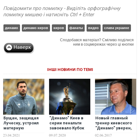
Повідомити про помилку - Виділіть орфографічну
помилку мишею і натисніть Ctrl + Enter
динамо
динамо киров
киров
фанаты
видео
слава украине
Сподобався матеріал? Сміливо поділися
ним в соцмережах через ці кнопки
ІНШІ НОВИНИ ПО ТЕМІ
Бущан, защищая
"Динамо" Киев в
Новый главный
Луческу, устроил
серии пенальти
тренер киевского
матерную
завоевало Кубок
"Динамо" уверен,
перепалку с
Украины. ВИДЕО
что все у него
23.04.2021
09.07.2020
02.06.2017
болельщиками на
получится. ВИДЕО