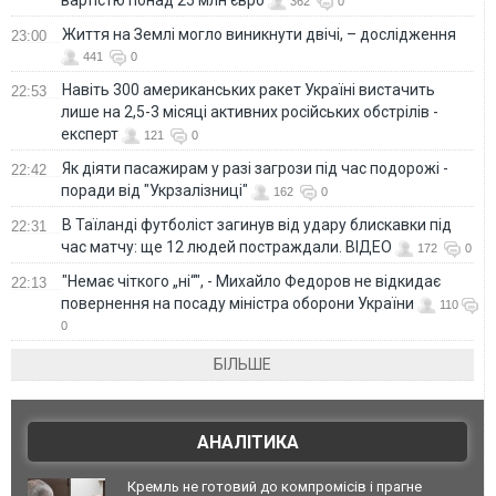
362
0
Життя на Землі могло виникнути двічі, – дослідження
23:00
441
0
Навіть 300 американських ракет Україні вистачить
22:53
лише на 2,5-3 місяці активних російських обстрілів -
експерт
121
0
Як діяти пасажирам у разі загрози під час подорожі -
22:42
поради від "Укрзалізниці"
162
0
В Таїланді футболіст загинув від удару блискавки під
22:31
час матчу: ще 12 людей постраждали. ВІДЕО
172
0
"Немає чіткого „ні“", - Михайло Федоров не відкидає
22:13
повернення на посаду міністра оборони України
110
0
БІЛЬШЕ
АНАЛІТИКА
Кремль не готовий до компромісів і прагне