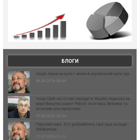
БЛОГИ
Надія лише на культ жінки в українській культурі
06.08.2026 08:49
Чому США не готові передати Україні ліцензію на
виробництво ракет Patriot: політика, безпека та
можливі альтернативи
03.08.2026 20:24
Перспектива: ЗСУ добомблять і всі інші склади
Wildberries
23.07.2026 11:31