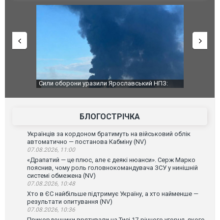
кий НПЗ:
Неймар влаштував конфлікт після перемоги
Мудрик п
наймасштабнішу
"Сантоса". ВІДЕО
допінгово
БЛОГОСТРІЧКА
Українців за кордоном братимуть на військовий облік
автоматично — постанова Кабміну (NV)
07.08.2026, 11:00
«Драпатий — це плюс, але є деякі нюанси». Серж Марко
пояснив, чому роль головнокомандувача ЗСУ у нинішній
системі обмежена (NV)
07.08.2026, 10:48
Хто в ЄС найбільше підтримує Україну, а хто найменше —
результати опитування (NV)
07.08.2026, 10:36
Прикордонники врятували на Тисі 17-річного угорця, якого