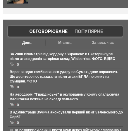
ОБГОВОРЮВАНЕ
|
ПОПУЛЯРНЕ
День
Місяць
За весь час
За 2000 кілометрів від кордону з Україною: в Єкатеринбурзі
після атаки дронів загорівся склад Wildberries. ФОТО. ВІДЕО
0
Ворог завдав комбінованого удару по Сумах, двоє поранених.
Ще десятеро постраждали після атаки БПЛА по ринку на
Сумщині. ФОТО
0
На аеродромі "Гвардійське" в окупованому Криму спалахнула
масштабна пожежа на складі пального
0
В адміністрації Вучича анонсували перший візит Зеленського до
Сербії
0
США розширили санкції проти Куби через військову співпрацю з