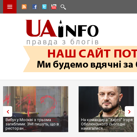
Вибух у Москві з трьома
На командира "Хартії" Ігоря
загиблими: ЗМІ пишуть, що в
Оболєнського сьогодні
ресторан...
намагалися...