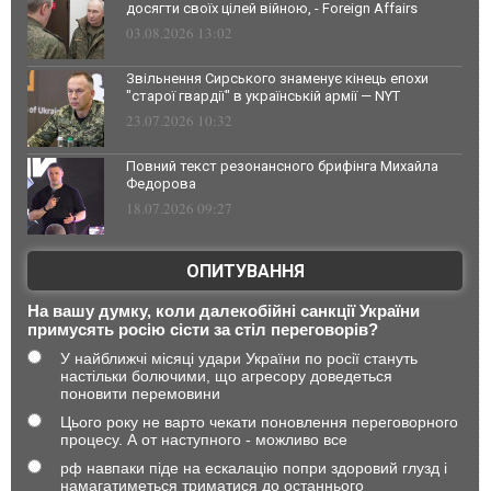
досягти своїх цілей війною, - Foreign Affairs
03.08.2026 13:02
Звільнення Сирського знаменує кінець епохи
"старої гвардії" в українській армії — NYT
23.07.2026 10:32
Повний текст резонансного брифінга Михайла
Федорова
18.07.2026 09:27
ОПИТУВАННЯ
На вашу думку, коли далекобійні санкції України
примусять росію сісти за стіл переговорів?
У найближчі місяці удари України по росії стануть
настільки болючими, що агресору доведеться
поновити перемовини
Цього року не варто чекати поновлення переговорного
процесу. А от наступного - можливо все
рф навпаки піде на ескалацію попри здоровий глузд і
намагатиметься триматися до останнього