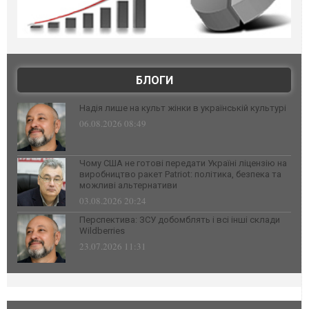
БЛОГИ
Надія лише на культ жінки в українській культурі
06.08.2026 08:49
Чому США не готові передати Україні ліцензію на
виробництво ракет Patriot: політика, безпека та
можливі альтернативи
03.08.2026 20:24
Перспектива: ЗСУ добомблять і всі інші склади
Wildberries
23.07.2026 11:31