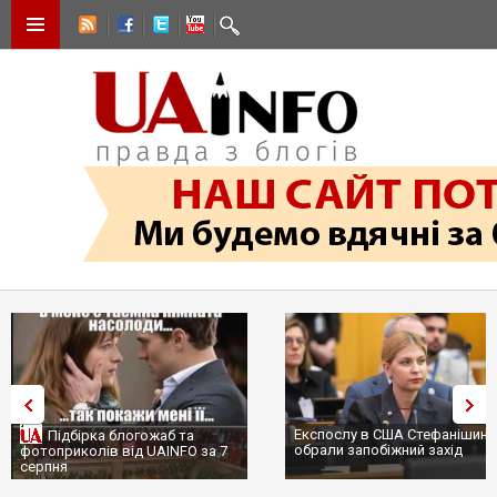
Експослу в США Стефанішині
Підбірка блогожаб та
обрали запобіжний захід
фотоприколів від UAINFO за 7
серпня