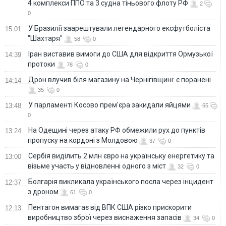
4 комплекси ППО та 3 судна тіньового флоту РФ
2
0
У Бразилії заарештували легендарного ексфутболіста
15:01
"Шахтаря"
58
0
Іран виставив вимоги до США для відкриття Ормузької
14:39
протоки
78
0
Дрон влучив біля магазину на Чернігівщині: є поранені
14:14
35
0
У парламенті Косово прем'єра закидали яйцями
13:48
65
0
На Одещині через атаку РФ обмежили рух до пунктів
13:24
пропуску на кордоні з Молдовою
37
0
Сербія виділить 2 млн євро на українську енергетику та
13:00
візьме участь у відновленні одного з міст
32
0
Болгарія викликала українського посла через інцидент
12:37
з дроном
61
0
Пентагон вимагає від ВПК США різко прискорити
12:13
виробництво зброї через виснаження запасів
34
0