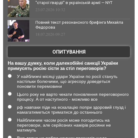
"старої гвардії" в українській армії — NYT
23.07.2026 10:32
Повний текст резонансного брифінга Михайла
Федорова
18.07.2026 09:27
ОПИТУВАННЯ
На вашу думку, коли далекобійні санкції України
примусять росію сісти за стіл переговорів?
У найближчі місяці удари України по росії стануть
настільки болючими, що агресору доведеться
поновити перемовини
Цього року не варто чекати поновлення переговорного
процесу. А от наступного - можливо все
рф навпаки піде на ескалацію попри здоровий глузд і
намагатиметься триматися до останнього
Найближчим часом росія може погодитись на
переговори, але серйозних намірів росіяни не
матимуть
Вже давно не роблю жодних прогнозів щодо