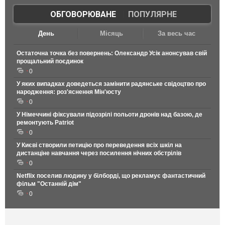
ОБГОВОРЮВАНЕ
|
ПОПУЛЯРНЕ
День
Місяць
За весь час
Остаточна точка без повернень: Олександр Усік анонсував свій
прощальний поєдинок
0
У яких випадках доведеться замінити радянське свідоцтво про
народження: роз'яснення Мін'юсту
0
У Німеччині фіксували підозрілі польоти дронів над базою, де
ремонтують Patriot
0
У Києві створили петицію про переведення всіх шкіл на
дистанціне навчання через посилення нічних обстрілів
0
Netflix поселив людину у білборді, що рекламує фантастичний
фільм "Останній дім"
0