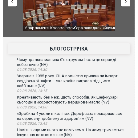
идали яйцями
Приїхав за паспортом та квартирою": у полон
Одесу накр
до українських військових потрапив тезка
ураганним 
зіркового футболіста Мохамеда Салаха
БЛОГОСТРІЧКА
Чому пральна машина б'є струмом і коли це справді
небезпечно (NV)
09.08.2026, 14:30
Уперше з 1985 року. США повністю припинили імпорт
саудівської нафти — яка країна виграла від цього
найбільше (NV)
09.08.2026, 14:15
Креативність без меж. Шість способів, як шеф-кухарі
сьогодні використовують вершкове масло (NV)
09.08.2026, 14:00
«Зробила 4 уколи в коліно». Дорофєєва поскаржилась
на серйозну проблему зі здоров’ям (NV)
09.08.2026, 13:45
Навіть якщо ми цього не помічаємо. На чому тримається
існування кожного з нас (NV)