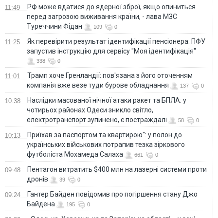
РФ може вдатися до ядерної зброї, якщо опиниться
11:49
перед загрозою виживання країни, - лава МЗС
Туреччини Фідан
109
0
Як перевірити результат ідентифікації пенсіонера: ПФУ
11:25
запустив інструкцію для сервісу "Моя ідентифікація"
338
0
Трамп хоче Гренландії: пов'язана з його оточенням
11:01
компанія вже везе туди бурове обладнання
137
0
Наслідки масованої нічної атаки ракет та БПЛА: у
10:38
чотирьох районах Одеси зникло світло,
електротранспорт зупинено, є постраждалі
58
0
Приїхав за паспортом та квартирою": у полон до
10:13
українських військових потрапив тезка зіркового
футболіста Мохамеда Салаха
661
0
Пентагон витратить $400 млн на лазерні системи проти
09:48
дронів
39
0
Гантер Байден повідомив про погіршення стану Джо
09:24
Байдена
195
0