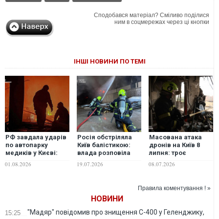
Сподобався матеріал? Сміливо поділися
ним в соцмережах через ці кнопки
ІНШІ НОВИНИ ПО ТЕМІ
РФ завдала ударів
Росія обстріляла
Масована атака
по автопарку
Київ балістикою:
дронів на Київ 8
медиків у Києві:
влада розповіла
липня: троє
скільки "швидких"
про наслідки
загиблих, 14
01.08.2026
19.07.2026
08.07.2026
вигоріло вщент
поранених та
влучання у
багатоповерхівку
Правила коментування ! »
НОВИНИ
"Мадяр" повідомив про знищення С-400 у Геленджику,
15:25