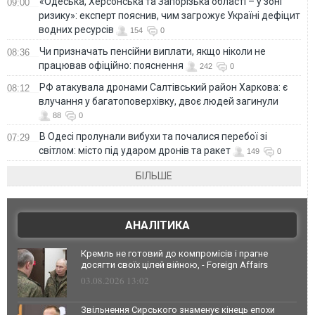
«Одеська, Херсонська та Запорізька області – у зоні
09:00
ризику»: експерт пояснив, чим загрожує Україні дефіцит
водних ресурсів
154
0
Чи призначать пенсійни виплати, якщо ніколи не
08:36
працював офіційно: пояснення
242
0
РФ атакувала дронами Салтівський район Харкова: є
08:12
влучання у багатоповерхівку, двоє людей загинули
88
0
В Одесі пролунали вибухи та почалися перебої зі
07:29
світлом: місто під ударом дронів та ракет
149
0
БІЛЬШЕ
АНАЛІТИКА
Кремль не готовий до компромісів і прагне
досягти своїх цілей війною, - Foreign Affairs
03.08.2026 13:02
Звільнення Сирського знаменує кінець епохи