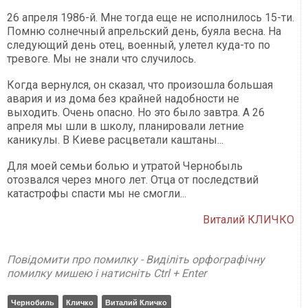
26 апреля 1986-й. Мне тогда еще не исполнилось 15-ти.
Помню солнечный апрельский день, буяла весна. На
следующий день отец, военный, улетел куда-то по
тревоге. Мы не знали что случилось.
Когда вернулся, он сказал, что произошла большая
авария и из дома без крайней надобности не
выходить. Очень опасно. Но это было завтра. А 26
апреля мы шли в школу, планировали летние
каникулы. В Киеве расцветали каштаны...
Для моей семьи болью и утратой Чернобыль
отозвался через много лет. Отца от последствий
катастрофы спасти мы не смогли...
Виталий КЛИЧКО
Повідомити про помилку - Виділіть орфографічну
помилку мишею і натисніть Ctrl + Enter
Чернобиль
Кличко
Виталий Кличко