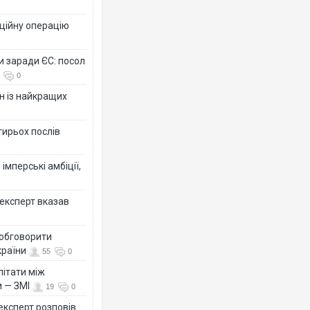
ційну операцію
и заради ЄС: посол
0
н із найкращих
тирьох послів
імперські амбіції,
 експерт вказав
 обговорити
країни
55
0
літати між
и — ЗМІ
19
0
 експерт розповів