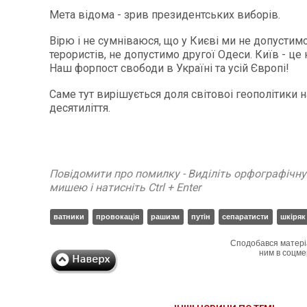
Мета відома - зрив президентських виборів.
Вірю і не сумніваюся, що у Києві ми не допусти
терористів, не допустимо другої Одеси. Київ - це
Наш форпост свободи в Україні та усій Європі!
Саме тут вирішується доля світовоі геополітики 
десятиліття.
Повідомити про помилку - Виділіть орфографічн
мишею і натисніть Ctrl + Enter
ватники
провокація
рашизм
путін
сепаратисти
шкіряк
Сподобався матері
ним в соцме