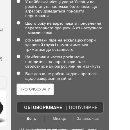
У найближчі місяці удари України по
росії стануть настільки болючими, що
агресору доведеться поновити
перемовини
Цього року не варто чекати поновлення
переговорного процесу. А от наступного
ії
- можливо все
рф навпаки піде на ескалацію попри
здоровий глузд і намагатиметься
триматися до останнього
Найближчим часом росія може
V)
погодитись на переговори, але
серйозних намірів росіяни не матимуть
Вже давно не роблю жодних прогнозів
щодо завершення війни
ОБГОВОРЮВАНЕ
|
ПОПУЛЯРНЕ
День
Місяць
За весь час