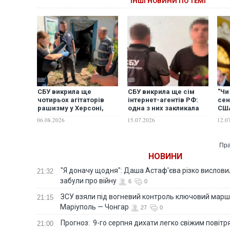
ІНШІ НОВИНИ ПО ТЕМІ
СБУ викрила ще
СБУ викрила ще сім
"Чи
чотирьох агітаторів
інтернет-агентів РФ:
сен
рашизму у Херсоні,
одна з них закликала
СШ
Черкасах та на
обстріляти урядовий
ток
06.08.2026
15.07.2026
12.0
Сумщині
квартал у Києві
екс
рап
Ґр
Пра
НОВИНИ
"Я доначу щодня": Даша Астаф'єва різко висловила
21:32
забули про війну
6
0
ЗСУ взяли під вогневий контроль ключовий марш
21:15
Маріуполь — Чонгар
27
0
Прогноз: 9-го серпня дихати легко свіжим повіт
21:00