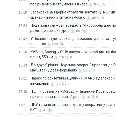
про ризики знеструмлення Києва
79
0
Засекречена ядерна стратегія Пентагону: NBC д
19:00
сценарій війни з Китаєм і Росією
115
0
Податкова служба передасть Міноборони дані пр
18:54
років: що вирішив уряд
197
0
У Польщі готують закон для масової депортації у
18:42
чоловіків
2524
0
КАБ від Boeing: у США запустили виробництво б
18:30
понад 550 км
100
0
До другої річниці Курської операції пропаганда
18:13
масштабну дезінформацію
111
0
Наразі пріоритетними цілями HIMARS є далекобійні
18:01
військовий
70
0
Після провалу на ЧС-2026: у Південній Кореї розс
17:46
призначення тренера збірної
66
0
ЦРУ таємно створило секретну оперативну групу 
17:31
NYT
40
0