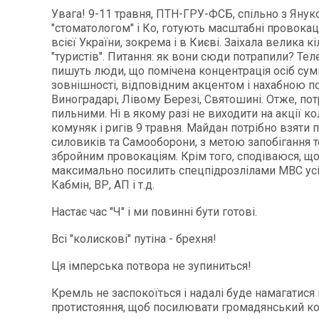
Увага! 9-11 травня, ПТН-ГРУ-ФСБ, спільно з Янук
"стоматологом" і Ко, готують масштабні провокаці
всієї України, зокрема і в Києві. Заіхала велика кі
"туристів". Питання: як вони сюди потрапили? Те
пишуть люди, що помічена концентрація осіб сум
зовнішності, відповідним акцентом і нахабною п
Виноградарі, Лівому Березі, Святошині. Отже, пот
пильними. Ні в якому разі не виходити на акції ко
комуняк і ригів 9 травня. Майдан потрібно взяти 
силовиків та Самооборони, з метою запобігання т
збройним провокаціям. Крім того, сподіваюся, щ
максимально посилить спецпідрозлілами МВС усі 
Кабмін, ВР, АП і т.д.
Настає час "Ч" і ми повинні бути готові.
Всі "колискові" путіна - брехня!
Ця імперська потвора не зупиниться!
Кремль не заспокоїться і надалі буде намагатися
протистояння, щоб посилювати громадянський ко