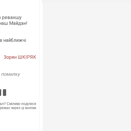
мо реваншу
 наш Майдан!
на найближчі
Зорян ШКІРЯК
у помилку
ал? Сміливо поділися
режах через ці кнопки