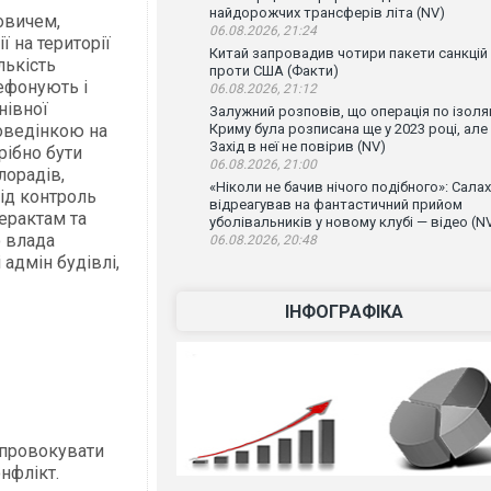
найдорожчих трансферів літа (NV)
овичем,
06.08.2026, 21:24
ї на території
Китай запровадив чотири пакети санкцій
лькість
проти США (Факти)
лефонують і
06.08.2026, 21:12
нівної
Залужний розповів, що операція по ізоляц
оведінкою на
Криму була розписана ще у 2023 році, але
Захід в неї не повірив (NV)
рібно бути
06.08.2026, 21:00
лорадів,
«Ніколи не бачив нічого подібного»: Салах
під контроль
відреагував на фантастичний прийом
ерактам та
уболівальників у новому клубі — відео (N
о влада
06.08.2026, 20:48
адмін будівлі,
ІНФОГРАФІКА
 провокувати
нфлікт.