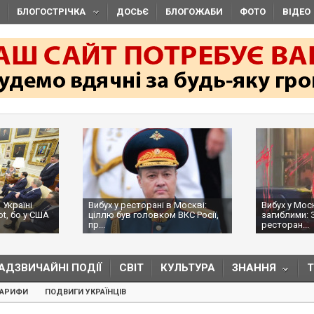
БЛОГОСТРІЧКА
ДОСЬЄ
БЛОГОЖАБИ
ФОТО
ВІДЕО
 Україні
Вибух у ресторані в Москві:
Вибух у Мос
ot, бо у США
ціллю був головком ВКС Росії,
загиблими: 
пр...
ресторан...
АДЗВИЧАЙНІ ПОДІЇ
СВІТ
КУЛЬТУРА
ЗНАННЯ
ТАРИФИ
ПОДВИГИ УКРАЇНЦІВ