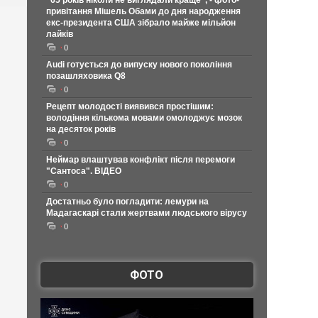
"65 років ніколи не виглядали краще", - фото-
привітання Мішель Обами до дня народження
екс-президента США зібрало майже мільйон
лайків
0
Audi готується до випуску нового покоління
позашляховика Q8
0
Рецепт молодості виявився простішим:
володіння кількома мовами омолоджує мозок
на десяток років
0
Неймар влаштував конфлікт після перемоги
"Сантоса". ВІДЕО
0
Достатньо було погладити: лемури на
Мадагаскарі стали жертвами людського вірусу
0
ФОТО