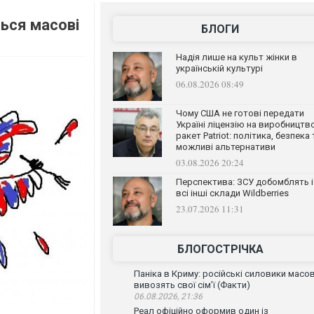
ься масові
БЛОГИ
Надія лише на культ жінки в
українській культурі
06.08.2026 08:49
Чому США не готові передати
Україні ліцензію на виробництв
ракет Patriot: політика, безпека 
можливі альтернативи
03.08.2026 20:24
Перспектива: ЗСУ добомблять і
всі інші склади Wildberries
23.07.2026 11:31
БЛОГОСТРІЧКА
Паніка в Криму: російські силовики масо
вивозять свої сім’ї (Факти)
06.08.2026, 21:36
Реал офіційно оформив один із