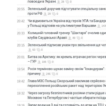
повсюди в Україні
28
0
Зеленський доручив підготувати спеціальну санк
20:55
проти РФ
29
0
Чи відмовиться Україна від героїв УПА та Бандер
20:42
у Польщі відповів на ультиматуми Варшави
143
Колишній головний тренер "Шахтаря" очолив оди
20:33
клубів Саудівської Аравії
49
0
Зеленський підписав укази про звільнення ще чо
20:15
63
0
Битва за Арктику: як кремль втрачає регіон через 
20:01
– ГУР
106
0
Росія терміново шукає заміну своїм "Іскандерам":
19:54
причину
246
0
Глава МЗС Польщі Сікорський закликав серйозно
19:42
перехоплення російських ракет над територією У
Через загрозу безпілотників росіяни стали рідше 
19:32
Москвою та Петербургом і частіше обирати поїзд
Запас води на 3 дні та готовність до атак на ТЕЦ:
19:16