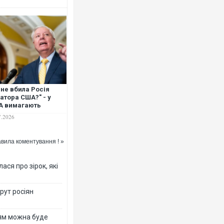
Росія атакувала Суми КАБ
торговельний центр, будин
ФОТО
 не вбила Росія
атора США?" - у
А вимагають
сикологічної
7.2026
пертизи після
тової смерті Ліндсі
ема
вила коментування ! »
ся про зірок, які
рут росіян
Топпосадовцю Повітряних
підозру
рям можна буде