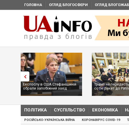
ГОЛОВНА
ОГЛЯД БЛОГОСФЕРИ
ОГЛЯД БЛОГОЖАБ
Експослу в США Стефанішиній
Трамп не передасть
обрали запобіжний захід
сотні ракет до Patri
...
ПОЛІТИКА
СУСПІЛЬСТВО
ЕКОНОМІКА
Н
РОСІЙСЬКО-УКРАЇНСЬКА ВІЙНА
КОРОНАВІРУС COVID-19