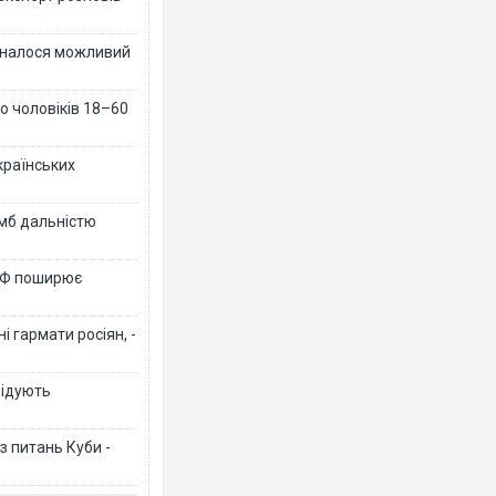
ізналося можливий
о чоловіків 18–60
країнських
омб дальністю
 РФ поширює
 гармати росіян, -
лідують
з питань Куби -