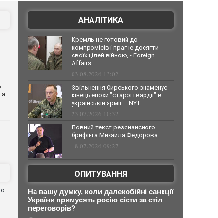
АНАЛІТИКА
Кремль не готовий до
компромісів і прагне досягти
своїх цілей війною, - Foreign
Affairs
03.08.2026 13:02
о
Звільнення Сирського знаменує
та
кінець епохи "старої гвардії" в
українській армії — NYT
23.07.2026 10:32
Повний текст резонансного
брифінга Михайла Федорова
18.07.2026 09:27
ОПИТУВАННЯ
во
На вашу думку, коли далекобійні санкції
України примусять росію сісти за стіл
переговорів?